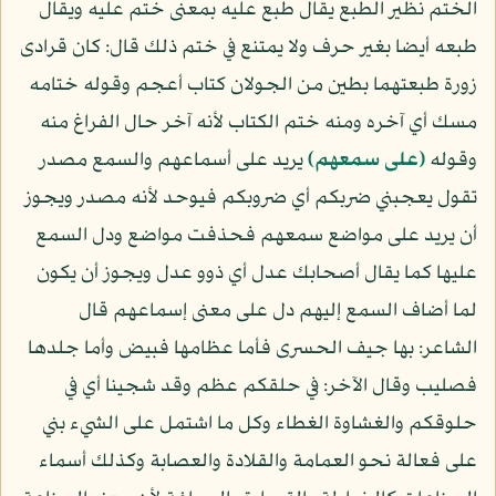
الختم نظير الطبع يقال طبع عليه بمعنى ختم عليه ويقال
طبعه أيضا بغير حرف ولا يمتنع في ختم ذلك قال: كان قرادى
زورة طبعتهما بطين من الجولان كتاب أعجم وقوله ختامه
مسك أي آخره ومنه ختم الكتاب لأنه آخر حال الفراغ منه
وقوله
﴿على سمعهم﴾
يريد على أسماعهم والسمع مصدر
تقول يعجبني ضربكم أي ضروبكم فيوحد لأنه مصدر ويجوز
أن يريد على مواضع سمعهم فحذفت مواضع ودل السمع
عليها كما يقال أصحابك عدل أي ذوو عدل ويجوز أن يكون
لما أضاف السمع إليهم دل على معنى إسماعهم قال
الشاعر: بها جيف الحسرى فأما عظامها فبيض وأما جلدها
فصليب وقال الآخر: في حلقكم عظم وقد شجينا أي في
حلوقكم والغشاوة الغطاء وكل ما اشتمل على الشيء بني
على فعالة نحو العمامة والقلادة والعصابة وكذلك أسماء