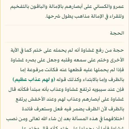
عمرو والكسائي على أبصارهم بالإمالة والباقون بالتفخيم
وللقراء في الإمالة مذاهب يطول شرحها.
الحجة
حجة من رفع غشاوة أنه لم يحمله على ختم كما في الآية
الأخرى وختم على سمعه وقلبه وجعل على بصره غشاوة
فإذا لم يحملها عليه قطعها عنه فكانت مرفوعة إما
بالظرف وإما بالابتداء وكذلك قوله
﴿و لهم عذاب عظيم﴾
فإن عند سيبويه ترتفع غشاوة وعذاب بأنه مبتدأ فكأنه قال
غشاوة على أبصارهم وعذاب لهم وعند الأخفش يرتفع
بالظرف لأن الظرف يضمر فيه فعل وستعرف فائدة
اختلافهما في هذه المسألة بعد إن شاء الله تعالى ومن نصب
غشاوة فأما أن يحملها على ختم كأنه قال وختم على