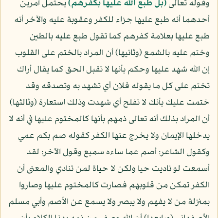
وقوله تعالى
﴿بل طبع الله عليها بكفرهم﴾
يحتمل أمرين
أحدهما أنه طبع عليها جزاء للكفر وعقوبة عليه والآخر أنه
طبع عليها بعلامة كفرهم كما تقول طبع عليه بالطين
وختم عليه بالشمع (وثانيها) أن المراد بالختم على القلوب
إن الله شهد عليها وحكم بأنها لا تقبل الحق كما يقال أراك
تختم على كل ما يقوله فلان أي تشهد به وتصدقه وقد
ختمت عليك بأنك لا تفلح أي شهدت وذلك استعارة (وثالثها)
أن المراد بذلك أنه تعالى ذمهم بأنها كالمختوم عليها في أنه لا
يدخلها الإيمان ولا يخرج عنها الكفر كقوله صم بكم عمي
وكقول الشاعر: أصم عما ساءه سميع وقول الآخر: لقد
أسمعت لو ناديت حيا ولكن لا حياة لمن تنادي والمعنى أن
الكفر تمكن من قلوبهم فصارت كالمختوم عليها وصاروا
بمنزلة من لا يفهم ولا يبصر ولا يسمع عن الأصم وأبي مسلم