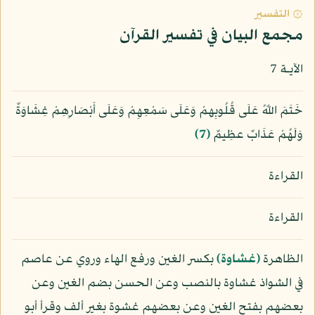
۞ التفسير
مجمع البيان في تفسير القرآن
الآيـة 7
خَتَمَ اللّهُ عَلَى قُلُوبِهمْ وَعَلَى سَمْعِهِمْ وَعَلَى أَبْصَارِهِمْ غِشَاوَةٌ
وَلَهُمْ عَذَابٌ عظِيمٌ
﴿7﴾
القراءة
القراءة
الظاهرة
﴿غشاوة﴾
بكسر الغين ورفع الهاء وروي عن عاصم
في الشواذ غشاوة بالنصب وعن الحسن بضم الغين وعن
بعضهم بفتح الغين وعن بعضهم غشوة بغير ألف وقرأ أبو