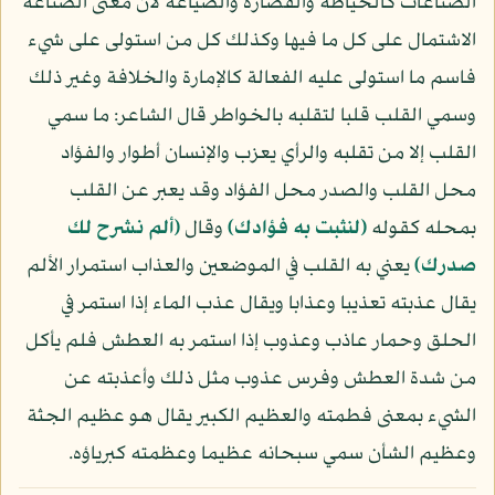
الصناعات كالخياطة والقصارة والصياغة لأن معنى الصناعة
الاشتمال على كل ما فيها وكذلك كل من استولى على شيء
فاسم ما استولى عليه الفعالة كالإمارة والخلافة وغير ذلك
وسمي القلب قلبا لتقلبه بالخواطر قال الشاعر: ما سمي
القلب إلا من تقلبه والرأي يعزب والإنسان أطوار والفؤاد
محل القلب والصدر محل الفؤاد وقد يعبر عن القلب
بمحله كقوله
﴿لنثبت به فؤادك﴾
وقال
﴿ألم نشرح لك
صدرك﴾
يعني به القلب في الموضعين والعذاب استمرار الألم
يقال عذبته تعذيبا وعذابا ويقال عذب الماء إذا استمر في
الحلق وحمار عاذب وعذوب إذا استمر به العطش فلم يأكل
من شدة العطش وفرس عذوب مثل ذلك وأعذبته عن
الشيء بمعنى فطمته والعظيم الكبير يقال هو عظيم الجثة
وعظيم الشأن سمي سبحانه عظيما وعظمته كبرياؤه.