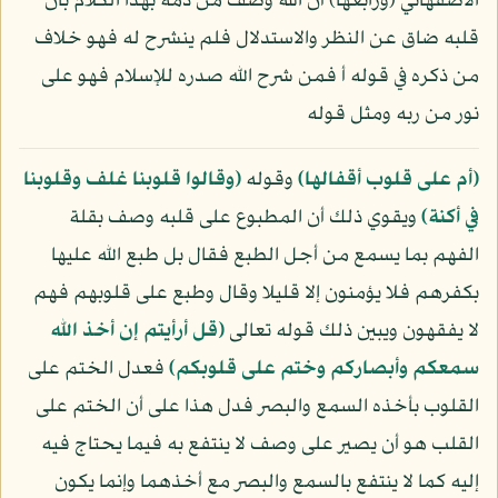
الأصفهاني (ورابعها) أن الله وصف من ذمه بهذا الكلام بأن
قلبه ضاق عن النظر والاستدلال فلم ينشرح له فهو خلاف
من ذكره في قوله أ فمن شرح الله صدره للإسلام فهو على
نور من ربه ومثل قوله
﴿أم على قلوب أقفالها﴾
وقوله
﴿وقالوا قلوبنا غلف وقلوبنا
في أكنة﴾
ويقوي ذلك أن المطبوع على قلبه وصف بقلة
الفهم بما يسمع من أجل الطبع فقال بل طبع الله عليها
بكفرهم فلا يؤمنون إلا قليلا وقال وطبع على قلوبهم فهم
لا يفقهون ويبين ذلك قوله تعالى
﴿قل أرأيتم إن أخذ الله
سمعكم وأبصاركم وختم على قلوبكم﴾
فعدل الختم على
القلوب بأخذه السمع والبصر فدل هذا على أن الختم على
القلب هو أن يصير على وصف لا ينتفع به فيما يحتاج فيه
إليه كما لا ينتفع بالسمع والبصر مع أخذهما وإنما يكون