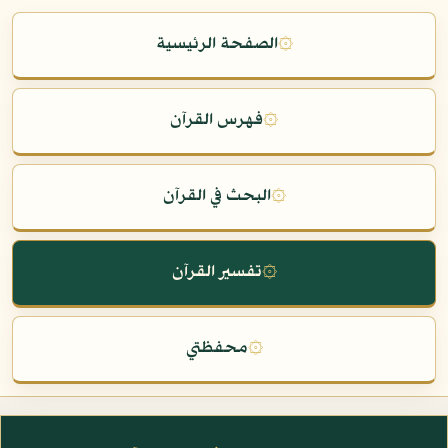
۞
الصفحة الرئيسية
۞
فهرس القرآن
۞
البحث في القرآن
۞
تفسير القرآن
۞
محفظتي