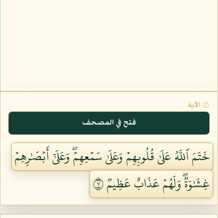
۞ الآية
فتح في المصحف
خَتَمَ ٱللَّهُ عَلَىٰ قُلُوبِهِمۡ وَعَلَىٰ سَمۡعِهِمۡۖ وَعَلَىٰٓ أَبۡصَٰرِهِمۡ
غِشَٰوَةٞۖ وَلَهُمۡ عَذَابٌ عَظِيمٞ ٧