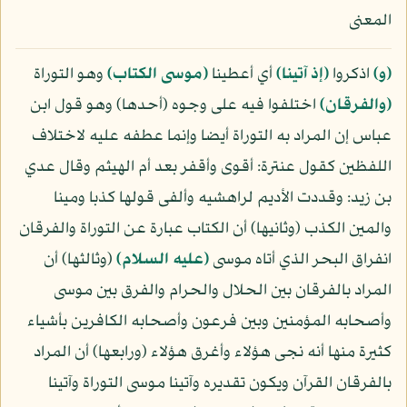
المعنى
﴿و﴾
اذكروا
﴿إذ آتينا﴾
أي أعطينا
﴿موسى الكتاب﴾
وهو التوراة
﴿والفرقان﴾
اختلفوا فيه على وجوه (أحدها) وهو قول ابن
عباس إن المراد به التوراة أيضا وإنما عطفه عليه لاختلاف
اللفظين كقول عنترة: أقوى وأقفر بعد أم الهيثم وقال عدي
بن زيد: وقددت الأديم لراهشيه وألفى قولها كذبا ومينا
والمين الكذب (وثانيها) أن الكتاب عبارة عن التوراة والفرقان
انفراق البحر الذي أتاه موسى
(عليه السلام)
(وثالثها) أن
المراد بالفرقان بين الحلال والحرام والفرق بين موسى
وأصحابه المؤمنين وبين فرعون وأصحابه الكافرين بأشياء
كثيرة منها أنه نجى هؤلاء وأغرق هؤلاء (ورابعها) أن المراد
بالفرقان القرآن ويكون تقديره وآتينا موسى التوراة وآتينا