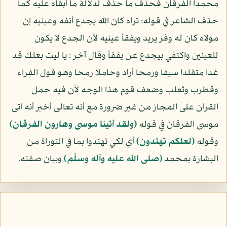
محمدا الفرقان فحذف ما حذف لدلالة ما أبقاه عليه كما
حذف الشاعر في قوله: تراه كان الله يجدع أنفه وعينيه إن
مولاه كان له وفر يريد ويفقأ عينيه لأن الجدع لا يكون
للعينين واكتفي بيجدع عن يفقأ وقال آخر : يا ليت بعلك قد
غدا متقلدا سيفا ورمحا أراد وحاملا رمحا وهو قول الفراء
وقطرب وثعلب وضعف قوم هذا الوجه لأن فيه حمل
القرآن على المجاز من غير ضرورة مع أنه تعالى أخبر أنه آتى
موسى الفرقان في قوله
﴿ولقد آتينا موسى وهارون الفرقان﴾
وقوله
﴿لعلكم تهتدون﴾
أي لكي تهتدوا بما في التوراة من
البشارة بمحمد
(صلى الله عليه وآله وسلّم)
وبيان صفته.