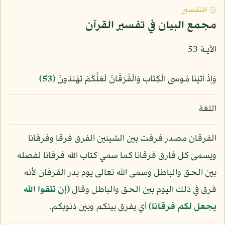
۞ التفسير
مجمع البيان في تفسير القرآن
الآيـة 53
وَإِذْ آتَيْنَا مُوسَى الْكِتَابَ وَالْفُرْقَانَ لَعَلَّكُمْ تَهْتَدُونَ
﴿53﴾
اللغة
الفرقان مصدر فرقت بين الشيئين الفرق فرقا وفرقانا
ويسمى كل فارق فرقانا كما سمي كتاب الله فرقانا لفصله
بين الحق والباطل وسمى الله تعالى يوم بدر الفرقان لأنه
فرق في ذلك اليوم بين الحق والباطل وقال
﴿إن تتقوا الله
يجعل لكم فرقانا﴾
أي يفرق بينكم وبين ذنوبكم.