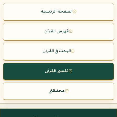
۞
الصفحة الرئيسية
۞
فهرس القرآن
۞
البحث في القرآن
۞
تفسير القرآن
۞
محفظتي