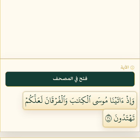
۞ الآية
فتح في المصحف
وَإِذۡ ءَاتَيۡنَا مُوسَى ٱلۡكِتَٰبَ وَٱلۡفُرۡقَانَ لَعَلَّكُمۡ
تَهۡتَدُونَ ٥٣