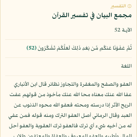
۞ التفسير
مجمع البيان في تفسير القرآن
الآيـة 52
ثُمَّ عَفَوْنَا عَنكُمِ مِّن بَعْدِ ذَلِكَ لَعَلَّكُمْ تَشْكُرُونَ
﴿52﴾
اللغة
العفو والصفح والمغفرة والتجاوز نظائر قال ابن الأنباري
عفا الله عنك معناه محا الله عنك مأخوذ من قولهم عفت
الريح الأثر إذا درسته ومحته فعفو الله محوه الذنوب عن
العبد وقال الرماني أصل العفو الترك ومنه قوله فمن عفي
له من أخيه شيء أي ترك فالعفو ترك العقوبة والعفو أحل
المال وأطيبه والعفو المعروف والعفاة والمعتفون طلاب