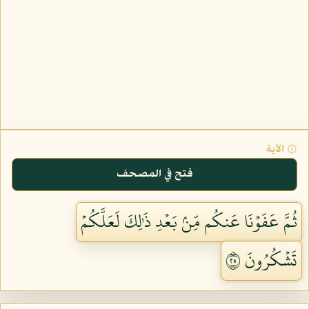
۞ الآية
فتح في المصحف
ثُمَّ عَفَوۡنَا عَنكُم مِّنۢ بَعۡدِ ذَٰلِكَ لَعَلَّكُمۡ
تَشۡكُرُونَ ٥٢