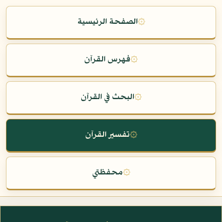
۞
الصفحة الرئيسية
۞
فهرس القرآن
۞
البحث في القرآن
۞
تفسير القرآن
۞
محفظتي