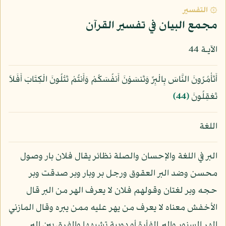
۞ التفسير
مجمع البيان في تفسير القرآن
الآيـة 44
أَتَأْمُرُونَ النَّاسَ بِالْبِرِّ وَتَنسَوْنَ أَنفُسَكُمْ وَأَنتُمْ تَتْلُونَ الْكِتَابَ أَفَلاَ
تَعْقِلُونَ
﴿44﴾
اللغة
البر في اللغة والإحسان والصلة نظائر يقال فلان بار وصول
محسن وضد البر العقوق ورجل بر وبار وبر صدقت وبر
حجه وبر لغتان وقولهم فلان لا يعرف الهر من البر قال
الأخفش معناه لا يعرف من يهر عليه ممن يبره وقال المازني
الهر السنور والبر الفأرة أو دويبة تشبهها والفرق بين البر