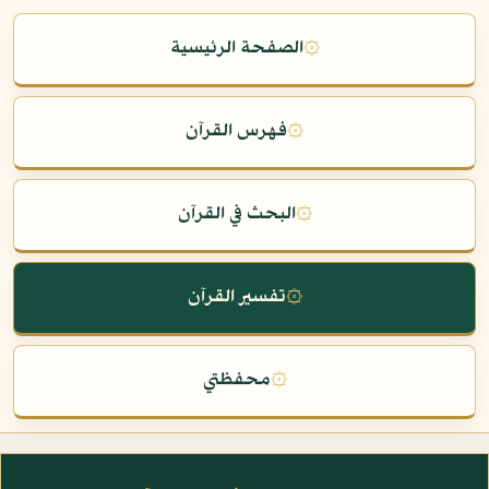
۞
الصفحة الرئيسية
۞
فهرس القرآن
۞
البحث في القرآن
۞
تفسير القرآن
۞
محفظتي