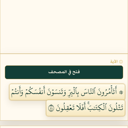
۞ الآية
فتح في المصحف
۞ أَتَأۡمُرُونَ ٱلنَّاسَ بِٱلۡبِرِّ وَتَنسَوۡنَ أَنفُسَكُمۡ وَأَنتُمۡ
تَتۡلُونَ ٱلۡكِتَٰبَۚ أَفَلَا تَعۡقِلُونَ ٤٤