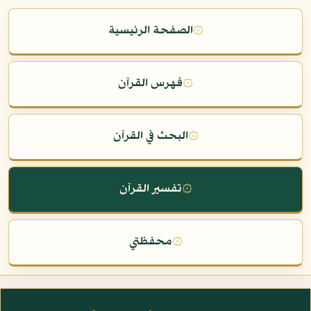
۞
الصفحة الرئيسية
۞
فهرس القرآن
۞
البحث في القرآن
۞
تفسير القرآن
۞
محفظتي