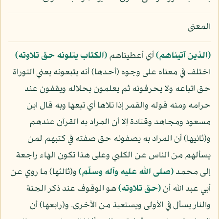
المعنى
﴿الذين آتيناهم﴾
أي أعطيناهم
﴿الكتاب يتلونه حق تلاوته﴾
اختلف في معناه على وجوه (أحدها) أنه يتبعونه يعني التوراة
حق اتباعه ولا يحرفونه ثم يعلمون بحلاله ويقفون عند
حرامه ومنه قوله والقمر إذا تلاها أي تبعها وبه قال ابن
مسعود ومجاهد وقتادة إلا أن المراد به القرآن عندهم
و(ثانيها) أن المراد به يصفونه حق صفته في كتبهم لمن
يسألهم من الناس عن الكلبي وعلى هذا تكون الهاء راجعة
إلى محمد
(صلى الله عليه وآله وسلّم)
و(ثالثها) ما روي عن
أبي عبد الله أن
﴿حق تلاوته﴾
هو الوقوف عند ذكر الجنة
والنار يسأل في الأولى ويستعيذ من الأخرى. و(رابعها) أن