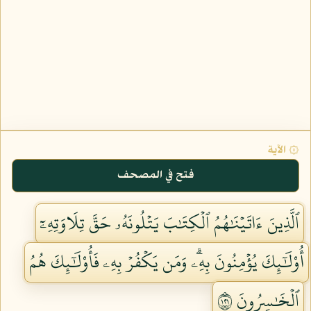
۞ الآية
فتح في المصحف
ٱلَّذِينَ ءَاتَيۡنَٰهُمُ ٱلۡكِتَٰبَ يَتۡلُونَهُۥ حَقَّ تِلَاوَتِهِۦٓ
أُوْلَٰٓئِكَ يُؤۡمِنُونَ بِهِۦۗ وَمَن يَكۡفُرۡ بِهِۦ فَأُوْلَٰٓئِكَ هُمُ
ٱلۡخَٰسِرُونَ ١٢١