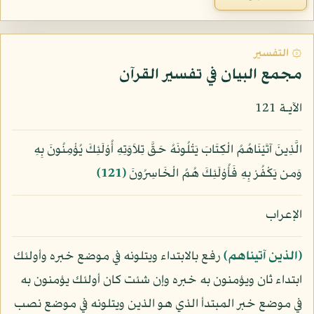
۞ التفسير
مجمع البيان في تفسير القرآن
الآيـة 121
الَّذِينَ آتَيْنَاهُمُ الْكِتَابَ يَتْلُونَهُ حَقَّ تِلاَوَتِهِ أُوْلَئِكَ يُؤْمِنُونَ بِهِ
وَمن يَكْفُرْ بِهِ فَأُوْلَئِكَ هُمُ الْخَاسِرُونَ
﴿121﴾
الإعراب
﴿الذين آتيناهم﴾
رفع بالابتداء ويتلونه في موضع خبره وأولئك
ابتداء ثان ويؤمنون به خبره وإن شئت كان أولئك يؤمنون به
في موضع خبر المبتدأ الذي هو الذين ويتلونه في موضع نصب