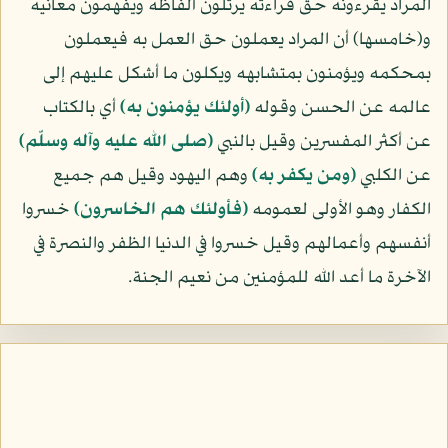
المراد يقرءونه حق قراءته يرتلون ألفاظه ويفهمون معانيه
و(خامسها) أن المراد يعملون حق العمل به فيعملون
بمحكمه ويؤمنون بمتشابهه ويكلون ما أشكل عليهم إلى
عالمه عن الحسن وقوله
﴿أولئك يؤمنون به﴾
أي بالكتاب
عن أكثر المفسرين وقيل بالنبي
(صلى الله عليه وآله وسلّم)
عن الكلبي
﴿ومن يكفر به﴾
وهم اليهود وقيل هم جميع
الكفار وهو الأولى لعمومه
﴿فأولئك هم الخاسرون﴾
خسروا
أنفسهم وأعمالهم وقيل خسروا في الدنيا الظفر والنصرة في
الآخرة ما أعد الله للمؤمنين من نعيم الجنة.