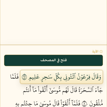
۞ الآية
فتح في المصحف
وَقَالَ فِرۡعَوۡنُ ٱئۡتُونِي بِكُلِّ سَٰحِرٍ عَلِيمٖ ٧٩
فَلَمَّا
جَآءَ ٱلسَّحَرَةُ قَالَ لَهُم مُّوسَىٰٓ أَلۡقُواْ مَآ أَنتُم
مُّلۡقُونَ ٨٠
فَلَمَّآ أَلۡقَوۡاْ قَالَ مُوسَىٰ مَا جِئۡتُم بِهِ