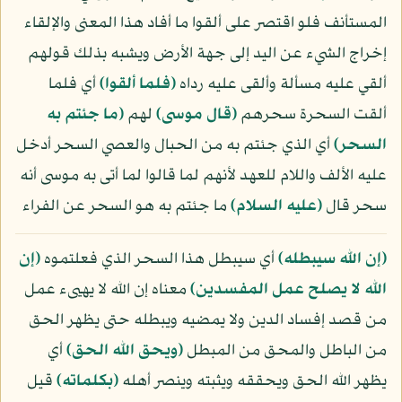
المستأنف فلو اقتصر على ألقوا ما أفاد هذا المعنى والإلقاء
إخراج الشيء عن اليد إلى جهة الأرض ويشبه بذلك قولهم
ألقي عليه مسألة وألقى عليه رداه
﴿فلما ألقوا﴾
أي فلما
ألقت السحرة سحرهم
﴿قال موسى﴾
لهم
﴿ما جئتم به
السحر﴾
أي الذي جئتم به من الحبال والعصي السحر أدخل
عليه الألف واللام للعهد لأنهم لما قالوا لما أتى به موسى أنه
سحر قال
(عليه السلام)
ما جئتم به هو السحر عن الفراء
﴿إن الله سيبطله﴾
أي سيبطل هذا السحر الذي فعلتموه
﴿إن
الله لا يصلح عمل المفسدين﴾
معناه إن الله لا يهيىء عمل
من قصد إفساد الدين ولا يمضيه ويبطله حتى يظهر الحق
من الباطل والمحق من المبطل
﴿ويحق الله الحق﴾
أي
يظهر الله الحق ويحققه ويثبته وينصر أهله
﴿بكلماته﴾
قيل