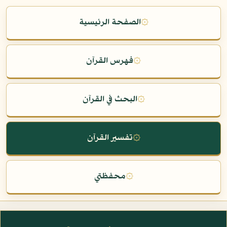
۞
الصفحة الرئيسية
۞
فهرس القرآن
۞
البحث في القرآن
۞
تفسير القرآن
۞
محفظتي