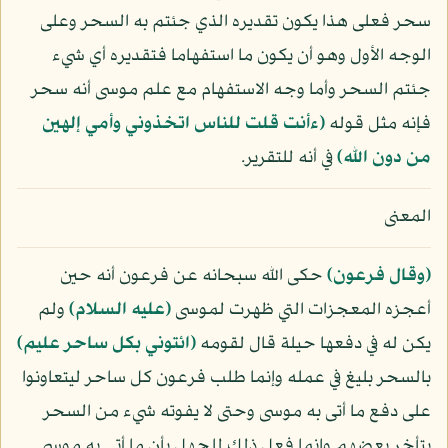
سحر فعلى هذا يكون تقديره الذي جئتم به السحر وعلى
الوجه الأول وهو أن يكون ما استفهاما فتقديره أي شيء
جئتم السحر وأما وجه الاستفهام مع علم موسى أنه سحر
فإنه مثل قوله
﴿ءأنت قلت للناس اتخذوني وأمي إلهين
من دون الله﴾
في أنه للتقرير.
المعنى
﴿وقال فرعون﴾
حكى الله سبحانه عن فرعون أنه حين
أعجزه المعجزات التي ظهرت لموسى
(عليه السلام)
ولم
يكن له في دفعها حيلة قال لقومه
﴿ائتوني بكل ساحر عليم﴾
بالسحر بليغ في عمله وإنما طلب فرعون كل ساحر ليتعاونوا
على دفع ما أتى به موسى وحتى لا يفوته شيء من السحر
بتأخر بعضهم وإنما فعل ذلك للجهل بأن ما أتى به موسى