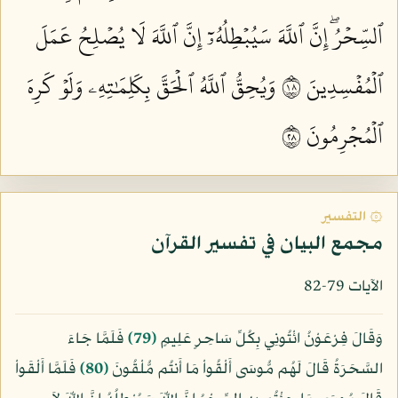
ٱلسِّحۡرُۖ إِنَّ ٱللَّهَ سَيُبۡطِلُهُۥٓ إِنَّ ٱللَّهَ لَا يُصۡلِحُ عَمَلَ
ٱلۡمُفۡسِدِينَ ٨١
وَيُحِقُّ ٱللَّهُ ٱلۡحَقَّ بِكَلِمَٰتِهِۦ وَلَوۡ كَرِهَ
ٱلۡمُجۡرِمُونَ ٨٢
۞ التفسير
مجمع البيان في تفسير القرآن
الآيات 79-82
وَقَالَ فِرْعَوْنُ ائْتُونِي بِكُلِّ سَاحِرٍ عَلِيمٍ
﴿79﴾
فَلَمَّا جَاءَ
السَّحَرَةُ قَالَ لَهُم مُّوسَى أَلْقُواْ مَا أَنتُم مُّلْقُونَ
﴿80﴾
فَلَمَّا أَلْقَواْ