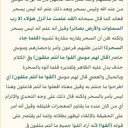
من عند الله وليس بسحر وبعد ذلك علم أنه ليس بسحر
فعائد كما قال سبحانه
﴿لقد علمت ما أنزل هؤلاء إلا رب
السماوات والأرض بصائر﴾
وقيل أنه علم أنه ليس بسحر
ولكنه ظن أن السحر يقاربه مقاربة تشبيه
﴿فلما جاء
السحرة﴾
الذين طلبهم فرعون وأمر بإحضارهم وموسى
حاضر
﴿قال لهم موسى ألقوا ما أنتم ملقون﴾
وفي الكلام
حذف يدل عليه الظاهر وتقديره فلما أتوه بالسحرة
وبالحبال والعصي قال لهم موسى
﴿ألقوا ما أنتم ملقون﴾
أي
اطرحوا ما جئتم به وقيل معناه افعلوا ما أنتم فاعلون وهذا
ليس بأمر بالسحر ولكنه قال ذلك على وجه التحدي والإلزام
أي من كان عنده ما يقاوم المعجزات فليلقه وقيل أنه أمر
على الحقيقة بالإلقاء ليظهر بطلانه وإنما لم يقتصر على
قوله
﴿ألقوا﴾
لأنه أراد ألقوا جميع ما أنتم ملقون في