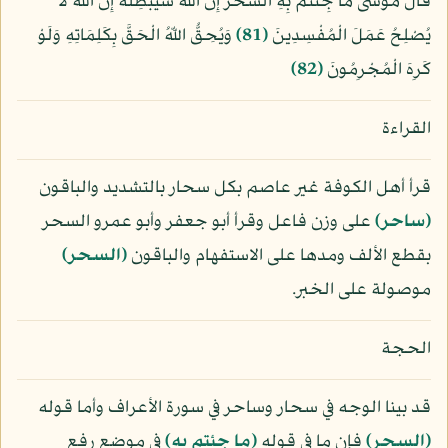
قَالَ مُوسَى مَا جِئْتُم بِهِ السِّحْرُ إِنَّ اللّهَ سَيُبْطِلُهُ إِنَّ اللّهَ لاَ
يُصْلِحُ عَمَلَ الْمُفْسِدِينَ
﴿81﴾
وَيُحِقُّ اللّهُ الْحَقَّ بِكَلِمَاتِهِ وَلَوْ
كَرِهَ الْمُجْرِمُونَ
﴿82﴾
القراءة
قرأ أهل الكوفة غير عاصم بكل سحار بالتشديد والباقون
﴿ساحر﴾
على وزن فاعل وقرأ أبو جعفر وأبو عمرو السحر
بقطع الألف ومدها على الاستفهام والباقون
﴿السحر﴾
موصولة على الخبر.
الحجة
قد بينا الوجه في سحار وساحر في سورة الأعراف وأما قوله
﴿السحر﴾
فإن ما في قوله
﴿ما جئتم به﴾
في موضع رفع