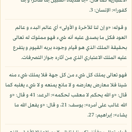
الاعتبارية كما قال: «إنا هديناه السبيل إما شاكرا و إما
كفورا»: الإنسان: 3.
و قوله: «و إن لنا للآخرة و الأولى» أي عالم البدء و عالم
العود فكل ما يصدق عليه أنه شيء فهو مملوك له تعالى
بحقيقة الملك الذي هو قيام وجوده بربه القيوم و يتفرع
عليه الملك الاعتباري الذي من آثاره جواز التصرفات.
فهو تعالى يملك كل شيء من كل جهة فلا يملك شيء منه
شيئا فلا معارض يعارضه و لا مانع يمنعه و لا شيء يغلبه كما
قال: «و الله يحكم لا معقب لحكمه»: الرعد: 41 و قال: «و
الله غالب على أمره»: يوسف: 21، و قال: «و يفعل الله ما
يشاء»: إبراهيم: 27.