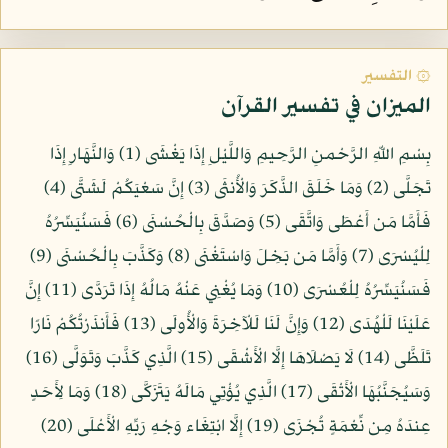
۞ التفسير
الميزان في تفسير القرآن
بِسْمِ اللّهِ الرَّحْمنِ الرَّحِيمِ وَاللَّيْلِ إِذَا يَغْشَى (1) وَالنَّهَارِ إِذَا
تَجَلَّى (2) وَمَا خَلَقَ الذَّكَرَ وَالْأُنثَى (3) إِنَّ سَعْيَكُمْ لَشَتَّى (4)
فَأَمَّا مَن أَعْطَى وَاتَّقَى (5) وَصَدَّقَ بِالْحُسْنَى (6) فَسَنُيَسِّرُهُ
لِلْيُسْرَى (7) وَأَمَّا مَن بَخِلَ وَاسْتَغْنَى (8) وَكَذَّبَ بِالْحُسْنَى (9)
فَسَنُيَسِّرُهُ لِلْعُسْرَى (10) وَمَا يُغْنِي عَنْهُ مَالُهُ إِذَا تَرَدَّى (11) إِنَّ
عَلَيْنَا لَلْهُدَى (12) وَإِنَّ لَنَا لَلْآخِرَةَ وَالْأُولَى (13) فَأَنذَرْتُكُمْ نَارًا
تَلَظَّى (14) لَا يَصْلَاهَا إِلَّا الْأَشْقَى (15) الَّذِي كَذَّبَ وَتَوَلَّى (16)
وَسَيُجَنَّبُهَا الْأَتْقَى (17) الَّذِي يُؤْتِي مَالَهُ يَتَزَكَّى (18) وَمَا لِأَحَدٍ
عِندَهُ مِن نِّعْمَةٍ تُجْزَى (19) إِلَّا ابْتِغَاء وَجْهِ رَبِّهِ الْأَعْلَى (20)