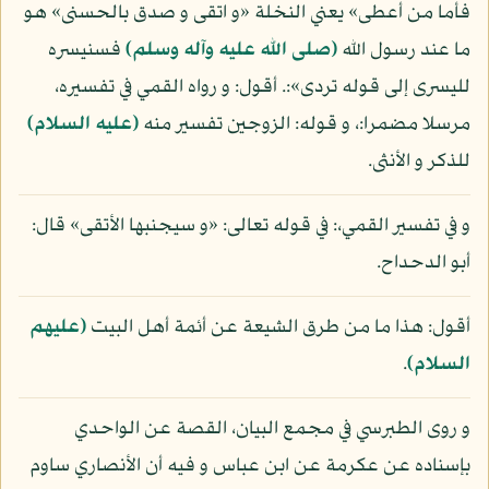
فأما من أعطى» يعني النخلة «و اتقى و صدق بالحسنى» هو
ما عند رسول الله
(صلى الله عليه وآله وسلم)
فسنيسره
لليسرى إلى قوله تردى»:. أقول: و رواه القمي في تفسيره،
مرسلا مضمرا:، و قوله: الزوجين تفسير منه
(عليه السلام)
للذكر و الأنثى.
و في تفسير القمي،: في قوله تعالى: «و سيجنبها الأتقى» قال:
أبو الدحداح.
أقول: هذا ما من طرق الشيعة عن أئمة أهل البيت
(عليهم
السلام)
.
و روى الطبرسي في مجمع البيان، القصة عن الواحدي
بإسناده عن عكرمة عن ابن عباس و فيه أن الأنصاري ساوم