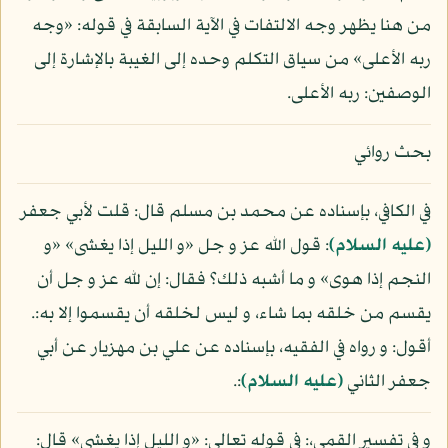
من هنا يظهر وجه الالتفات في الآية السابقة في قوله: «وجه
ربه الأعلى» من سياق التكلم وحده إلى الغيبة بالإشارة إلى
الوصفين: ربه الأعلى.
بحث روائي
في الكافي، بإسناده عن محمد بن مسلم قال: قلت لأبي جعفر
(عليه السلام)
: قول الله عز و جل «و الليل إذا يغشى» «و
النجم إذا هوى» و ما أشبه ذلك؟ فقال: إن لله عز و جل أن
يقسم من خلقه بما شاء، و ليس لخلقه أن يقسموا إلا به:.
أقول: و رواه في الفقيه، بإسناده عن علي بن مهزيار عن أبي
جعفر الثاني
(عليه السلام)
:.
و في تفسير القمي،: في قوله تعالى: «و الليل إذا يغشى» قال: