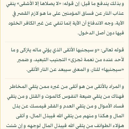
و بذلك يندفع ما قيل: إن قوله: «لا يصلاها إلا الأشقى» ينفي
عذاب النار عن فساق المؤمنين على ما هو لازم القصر في
الآية، وجه الاندفاع أن الآية إنما تنفي عن غير الكافر الخلود
فيها دون أصل الدخول.
قوله تعالى: «و سيجنبها الأتقى الذي يؤتي ماله يتزكى و ما
لأحد عنده من نعمة تجزى» التجنيب التبعيد، و ضمير
«سيجنبها» للنار، و المعنى سيبعد عن النار الأتقى.
و المراد بالأتقى من هو أتقى من غيره ممن يتقي المخاطر
فهناك من يتقي ضيعة النفوس كالموت و القتل و من يتقي
فساد الأموال و من يتقي العدم و الفقر فيمسك عن بذل
المال و هكذا و منهم من يتقي الله فيبذل المال، و أتقى
هؤلاء الطوائف من يتقي الله فيبذل المال لوجهه و إن شئت