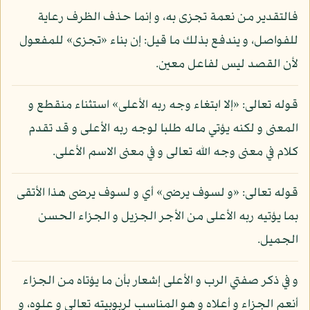
فالتقدير من نعمة تجزى به، و إنما حذف الظرف رعاية
للفواصل، و يندفع بذلك ما قيل: إن بناء «تجزى» للمفعول
لأن القصد ليس لفاعل معين.
قوله تعالى: «إلا ابتغاء وجه ربه الأعلى» استثناء منقطع و
المعنى و لكنه يؤتي ماله طلبا لوجه ربه الأعلى و قد تقدم
كلام في معنى وجه الله تعالى و في معنى الاسم الأعلى.
قوله تعالى: «و لسوف يرضى» أي و لسوف يرضى هذا الأتقى
بما يؤتيه ربه الأعلى من الأجر الجزيل و الجزاء الحسن
الجميل.
و في ذكر صفتي الرب و الأعلى إشعار بأن ما يؤتاه من الجزاء
أنعم الجزاء و أعلاه و هو المناسب لربوبيته تعالى و علوه، و