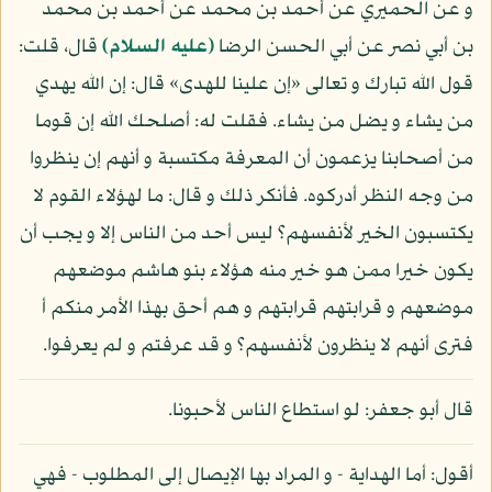
و عن الحميري عن أحمد بن محمد عن أحمد بن محمد
بن أبي نصر عن أبي الحسن الرضا
(عليه السلام)
قال، قلت:
قول الله تبارك و تعالى «إن علينا للهدى» قال: إن الله يهدي
من يشاء و يضل من يشاء. فقلت له: أصلحك الله إن قوما
من أصحابنا يزعمون أن المعرفة مكتسبة و أنهم إن ينظروا
من وجه النظر أدركوه. فأنكر ذلك و قال: ما لهؤلاء القوم لا
يكتسبون الخير لأنفسهم؟ ليس أحد من الناس إلا و يجب أن
يكون خيرا ممن هو خير منه هؤلاء بنو هاشم موضعهم
موضعهم و قرابتهم قرابتهم و هم أحق بهذا الأمر منكم أ
فترى أنهم لا ينظرون لأنفسهم؟ و قد عرفتم و لم يعرفوا.
قال أبو جعفر: لو استطاع الناس لأحبونا.
أقول: أما الهداية - و المراد بها الإيصال إلى المطلوب - فهي