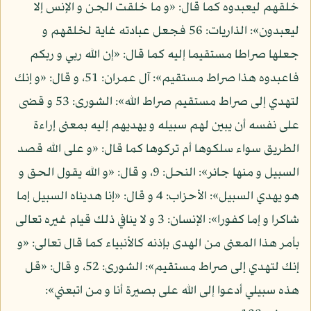
خلقهم ليعبدوه كما قال: «و ما خلقت الجن و الإنس إلا
ليعبدون»: الذاريات: 56 فجعل عبادته غاية لخلقهم و
جعلها صراطا مستقيما إليه كما قال: «إن الله ربي و ربكم
فاعبدوه هذا صراط مستقيم»: آل عمران: 51، و قال: «و إنك
لتهدي إلى صراط مستقيم صراط الله»: الشورى: 53 و قضى
على نفسه أن يبين لهم سبيله و يهديهم إليه بمعنى إراءة
الطريق سواء سلكوها أم تركوها كما قال: «و على الله قصد
السبيل و منها جائر»: النحل: 9، و قال: «و الله يقول الحق و
هو يهدي السبيل»: الأحزاب: 4 و قال: «إنا هديناه السبيل إما
شاكرا و إما كفورا»: الإنسان: 3 و لا ينافي ذلك قيام غيره تعالى
بأمر هذا المعنى من الهدى بإذنه كالأنبياء كما قال تعالى: «و
إنك لتهدي إلى صراط مستقيم»: الشورى: 52، و قال: «قل
هذه سبيلي أدعوا إلى الله على بصيرة أنا و من اتبعني»: