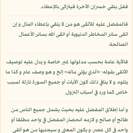
فقل يتقي خسران الآخرة فيتزكى بالإعطاء.
فالمفضل عليه للأتقى هو من لا يتقي بإعطاء المال و إن
اتقى سائر المخاطر الدنيوية أو اتقى الله بسائر الأعمال
الصالحة.
فالآية عامة بحسب مدلولها غير خاصة و يدل عليه توصيف
الأتقى بقوله: «الذي يؤتي ماله» إلخ و هو وصف عام و كذا ما
يتلوه، و لا ينافي ذلك كون الآيات أو جميع السورة نازلة لسبب
خاص كما ورد في أسباب النزول.
و أما إطلاق المفضل عليه بحيث يشمل جميع الناس من
طالح أو صالح و لازمه انحصار المفضل في واحد مطلقا أو
واحد في كل عصر، و يكون المعنى و سيجنبها من هو أتقى