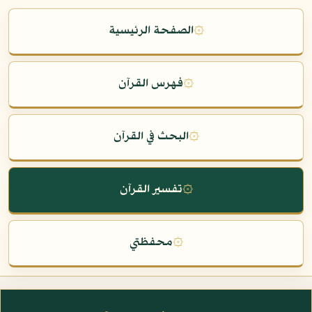
۞
الصفحة الرئيسية
۞
فهرس القرآن
۞
البحث في القرآن
۞
تفسير القرآن
۞
محفظتي