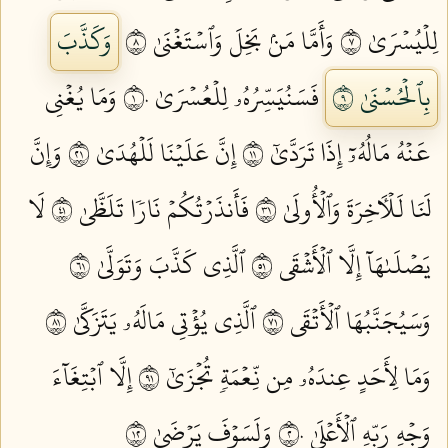
لِلۡيُسۡرَىٰ ٧
وَأَمَّا مَنۢ بَخِلَ وَٱسۡتَغۡنَىٰ ٨
وَكَذَّبَ
بِٱلۡحُسۡنَىٰ ٩
فَسَنُيَسِّرُهُۥ لِلۡعُسۡرَىٰ ١٠
وَمَا يُغۡنِي
عَنۡهُ مَالُهُۥٓ إِذَا تَرَدَّىٰٓ ١١
إِنَّ عَلَيۡنَا لَلۡهُدَىٰ ١٢
وَإِنَّ
لَنَا لَلۡأٓخِرَةَ وَٱلۡأُولَىٰ ١٣
فَأَنذَرۡتُكُمۡ نَارٗا تَلَظَّىٰ ١٤
لَا
يَصۡلَىٰهَآ إِلَّا ٱلۡأَشۡقَى ١٥
ٱلَّذِي كَذَّبَ وَتَوَلَّىٰ ١٦
وَسَيُجَنَّبُهَا ٱلۡأَتۡقَى ١٧
ٱلَّذِي يُؤۡتِي مَالَهُۥ يَتَزَكَّىٰ ١٨
وَمَا لِأَحَدٍ عِندَهُۥ مِن نِّعۡمَةٖ تُجۡزَىٰٓ ١٩
إِلَّا ٱبۡتِغَآءَ
وَجۡهِ رَبِّهِ ٱلۡأَعۡلَىٰ ٢٠
وَلَسَوۡفَ يَرۡضَىٰ ٢١