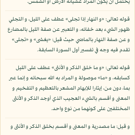
يحتمل أن يكون المراد غشيانه الأرض أو الشمس.
قوله تعالى: «و النهار إذا تجلى» عطف على الليل، و التجلي
ظهور الشيء بعد خفائه، و التعبير عن صفة الليل بالمضارع
و عن صفة النهار بالماضي حيث قيل: «يغشى» و «تجلى»
تقدم فيه وجه في تفسير أول السورة السابقة.
قوله تعالى: «و ما خلق الذكر و الأنثى» عطف على الليل
كسابقه، و «ما» موصولة و المراد به الله سبحانه و إنما عبر
بما، دون من، إيثارا للإبهام المشعر بالتعظيم و التفخيم و
المعنى و أقسم بالشيء العجيب الذي أوجد الذكر و الأنثى
المختلفين على كونهما من نوع واحد.
و قيل: ما مصدرية و المعنى و أقسم بخلق الذكر و الأنثى و