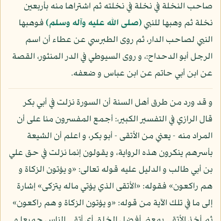
صاحب النخلة في نخلة في نخلته ثم اشتراها منه بأربعين
نخلة ثم وهبها للنبي
(صلى الله عليه وآله وسلم)
فوهبها
النبي لصاحب الدار، ثم روى الطبرسي عن عطاء أن اسم
الرجل أبو الدحداح:، و روى السيوطي في الدر المنثور، القصة
عن ابن أبي حاتم عن ابن عباس و ضعفه.
و قد ورد من طرق أهل السنة أن السورة نزلت في أبي بكر
قال الرازي في التفسير الكبير،: أجمع المفسرون منا على أن
المراد منه - يعني من الأتقى - أبو بكر، و اعلم أن الشيعة
بأسرهم ينكرون هذه الرواية، و يقولون إنما نزلت في حق علي
بن أبي طالب و الدليل عليه قوله تعالى: «و يؤتون الزكاة و
هم راكعون» فقوله: «الأتقى الذي يؤتي ماله يتزكى» إشارة
إلى ما في تلك الآية من قوله: «و يؤتون الزكاة و هم راكعون»
ثم أخذ الأتقى بمعنى أفضل الخلق أي أتقى الناس جميعا و