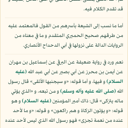
قد تقدم الكلام فيه.
أما ما نسب إلى الشيعة بأسرهم من القول فالمعتمد عليه
من طرقهم صحيح الحميري المتقدم و ما في معناه من
الروايات الدالة على نزولها في أبي الدحداح الأنصاري.
نعم ورد في رواية ضعيفة عن البرقي عن إسماعيل بن مهران
عن أيمن بن محرز عن أبي بصير عن أبي عبد الله
(عليه
السلام)
و فيها، و أما قوله: «و سيجنبها الأتقى» قال رسول
الله
(صلى الله عليه وآله وسلم)
و من تبعه، و «الذي يؤتي
ماله يتزكى» قال: ذاك أمير المؤمنين
(عليه السلام)
و هو
قوله: «و يؤتون الزكاة و هم راكعون» و قوله: «و ما لأحد
عنده من نعمة تجزى» فهو رسول الله الذي ليس لأحد عنده