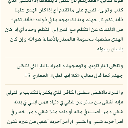
قوله تعالى: «فأنذرتكم نارا تلظى لا يصلاها إلا الأشقى الذي
كذب و تولى» تفريع على ما تقدم أي إذا كان الهدى علينا
فأنذرتكم نار جهنم و بذلك يوجه ما في قوله: «فأنذرتكم»
من الالتفات عن التكلم مع الغير إلى التكلم وحده أي إذا كان
الهدى مقضية محتومة فالمنذر بالأصالة هو الله و إن كان
بلسان رسوله.
و تلظى النار تلهبها و توهجها، و المراد بالنار التي تتلظى
جهنم كما قال تعالى: «كلا إنها لظى»: المعارج: 15.
و المراد بالأشقى مطلق الكافر الذي يكفر بالتكذيب و التولي
فإنه أشقى من سائر من شقي في دنياه فمن ابتلي في بدنه
شقي و من أصيب في ماله أو ولده مثلا شقي و من خسر في
أمر آخرته شقي و الشقي في أمر آخرته أشقى من غيره لكون