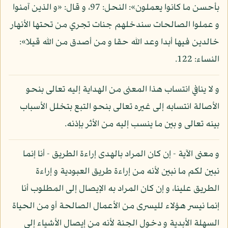
بأحسن ما كانوا يعملون»: النحل: 97، و قال: «و الذين آمنوا
و عملوا الصالحات سندخلهم جنات تجري من تحتها الأنهار
خالدين فيها أبدا وعد الله حقا و من أصدق من الله قيلا»:
النساء: 122.
و لا ينافي انتساب هذا المعنى من الهداية إليه تعالى بنحو
الأصالة انتسابه إلى غيره تعالى بنحو التبع بتخلل الأسباب
بينه تعالى و بين ما ينسب إليه من الأثر بإذنه.
و معنى الآية - إن كان المراد بالهدى إراءة الطريق - أنا إنما
نبين لكم ما نبين لأنه من إراءة طريق العبودية و إراءة
الطريق علينا، و إن كان المراد به الإيصال إلى المطلوب أنا
إنما نيسر هؤلاء لليسرى من الأعمال الصالحة أو من الحياة
السهلة الأبدية و دخول الجنة لأنه من إيصال الأشياء إلى