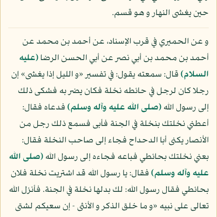
حين يغشى النهار و هو قسم.
و عن الحميري في قرب الإسناد، عن أحمد بن محمد عن
أحمد بن محمد بن أبي نصر عن أبي الحسن الرضا
(عليه
السلام)
قال: سمعته يقول: في تفسير «و الليل إذا يغشى» إن
رجلا كان لرجل في حائطه نخلة فكان يضر به فشكى ذلك
إلى رسول الله
(صلى الله عليه وآله وسلم)
فدعاه فقال:
أعطني نخلتك بنخلة في الجنة فأبى فسمع ذلك رجل من
الأنصار يكنى أبا الدحداح فجاء إلى صاحب النخلة فقال:
بعني نخلتك بحائطي فباعه فجاءه إلى رسول الله
(صلى الله
عليه وآله وسلم)
فقال: يا رسول الله قد اشتريت نخلة فلان
بحائطي فقال رسول الله: لك بدلها نخلة في الجنة. فأنزل الله
تعالى على نبيه «و ما خلق الذكر و الأنثى - إن سعيكم لشتى