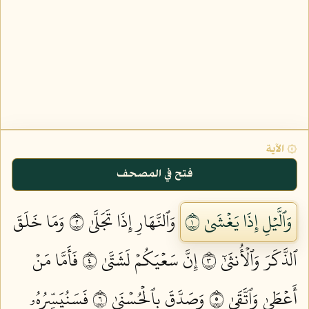
۞ الآية
فتح في المصحف
وَٱلَّيۡلِ إِذَا يَغۡشَىٰ ١
وَٱلنَّهَارِ إِذَا تَجَلَّىٰ ٢
وَمَا خَلَقَ
ٱلذَّكَرَ وَٱلۡأُنثَىٰٓ ٣
إِنَّ سَعۡيَكُمۡ لَشَتَّىٰ ٤
فَأَمَّا مَنۡ
أَعۡطَىٰ وَٱتَّقَىٰ ٥
وَصَدَّقَ بِٱلۡحُسۡنَىٰ ٦
فَسَنُيَسِّرُهُۥ