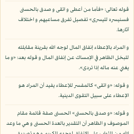
قوله تعالى: «فأما من أعطى و اتقى و صدق بالحسنى
فسنيسره لليسرى» تفصيل تفرق مساعيهم و اختلاف
آثارها.
و المراد بالإعطاء إنفاق المال لوجه الله بقرينة مقابلته
للبخل الظاهر في الإمساك عن إنفاق المال و قوله بعد: «و ما
يغني عنه ماله إذا تردى».
و قوله: «و اتقى» كالمفسر للإعطاء يفيد أن المراد هو
الإعطاء على سبيل التقوى الدينية.
و قوله: «و صدق بالحسنى» الحسنى صفة قائمة مقام
الموصوف و الظاهر أن التقدير بالعدة الحسنى و هي ما وعد
الله من الثواب على الإنفاق لوجهه الكريم و هو تصديق