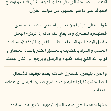
الأعمال الصالحة التي يأتي بها، و الوجه الثاني أقرب و أوضح
انطباقا على ما هو المعهود من مواعد القرآن.
قوله تعالى: «و أما من بخل و استغنى و كذب بالحسنى
فسنيسره للعسرى و ما يغني عنه ماله إذا تردى» البخل
مقابل الإعطاء، و الاستغناء طلب الغنى و الثروة بالإمساك و
الجمع، و المراد بالتكذيب بالحسنى الكفر بالعدة الحسنى و
ثواب الله الذي بلغه الأنبياء و الرسل و يرجع إلى إنكار البعث.
و المراد بتيسيره للعسرى خذلانه بعدم توفيقه للأعمال
الصالحة، بتثقيلها عليه و عدم شرح صدره للإيمان أو إعداده
للعذاب.
و قوله: «و ما يغني عنه ماله إذا تردى» التردي هو السقوط