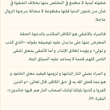
شقوته أبدية لا مطمع في التخلص منها بخلاف الشقوة في
شأن من شئون الدنيا فإنها مقطوعة لا محالة مرجوة الزوال
عاجلا.
فالمراد بالأشقى هو الكافر المكذب بالدعوة الحقة
المعرض عنها على ما يدل عليه توصيفه بقوله: «الذي كذب
و تولى» و يؤيده إطلاق الإنذار، و أما الأشقى بمعنى أشقى
الناس كلهم فمما لا يساعد عليه السياق البتة.
و المراد بصلي النار اتباعها و لزومها فيفيد معنى الخلود و
هو مما قضى الله به في حق الكافر، قال تعالى: «و الذين
كفروا و كذبوا بآياتنا أولئك أصحاب النار هم فيها خالدون»:
البقرة: 39.