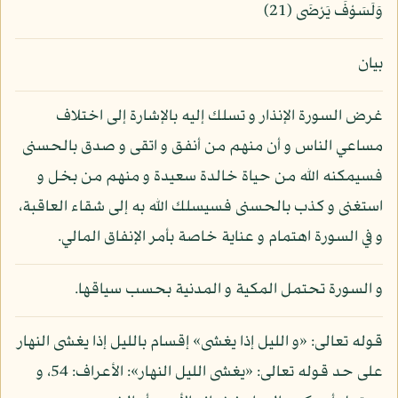
وَلَسَوْفَ يَرْضَى (21)
بيان
غرض السورة الإنذار و تسلك إليه بالإشارة إلى اختلاف
مساعي الناس و أن منهم من أنفق و اتقى و صدق بالحسنى
فسيمكنه الله من حياة خالدة سعيدة و منهم من بخل و
استغنى و كذب بالحسنى فسيسلك الله به إلى شقاء العاقبة،
و في السورة اهتمام و عناية خاصة بأمر الإنفاق المالي.
و السورة تحتمل المكية و المدنية بحسب سياقها.
قوله تعالى: «و الليل إذا يغشى» إقسام بالليل إذا يغشى النهار
على حد قوله تعالى: «يغشى الليل النهار»: الأعراف: 54، و