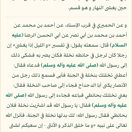
حين يغشى النهار و هو قسم.
و عن الحميري في قرب الإسناد، عن أحمد بن محمد عن
أحمد بن محمد بن أبي نصر عن أبي الحسن الرضا
(عليه
السلام)
قال: سمعته يقول: في تفسير «و الليل إذا يغشى» إن
رجلا كان لرجل في حائطه نخلة فكان يضر به فشكى ذلك
إلى رسول الله
(صلى الله عليه وآله وسلم)
فدعاه فقال:
أعطني نخلتك بنخلة في الجنة فأبى فسمع ذلك رجل من
الأنصار يكنى أبا الدحداح فجاء إلى صاحب النخلة فقال:
بعني نخلتك بحائطي فباعه فجاءه إلى رسول الله
(صلى الله
عليه وآله وسلم)
فقال: يا رسول الله قد اشتريت نخلة فلان
بحائطي فقال رسول الله: لك بدلها نخلة في الجنة. فأنزل الله
تعالى على نبيه «و ما خلق الذكر و الأنثى - إن سعيكم لشتى