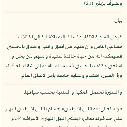
وَلَسَوْفَ يَرْضَى (21)
بيان
غرض السورة الإنذار و تسلك إليه بالإشارة إلى اختلاف
مساعي الناس و أن منهم من أنفق و اتقى و صدق بالحسنى
فسيمكنه الله من حياة خالدة سعيدة و منهم من بخل و
استغنى و كذب بالحسنى فسيسلك الله به إلى شقاء العاقبة،
و في السورة اهتمام و عناية خاصة بأمر الإنفاق المالي.
و السورة تحتمل المكية و المدنية بحسب سياقها.
قوله تعالى: «و الليل إذا يغشى» إقسام بالليل إذا يغشى النهار
على حد قوله تعالى: «يغشى الليل النهار»: الأعراف: 54، و