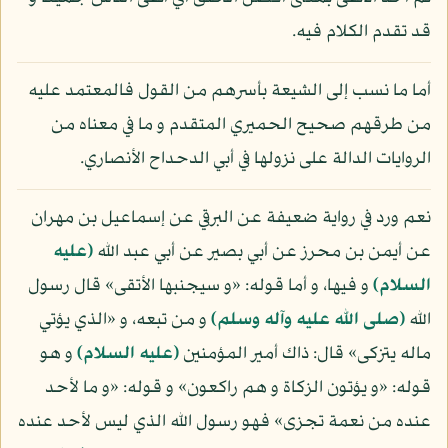
قد تقدم الكلام فيه.
أما ما نسب إلى الشيعة بأسرهم من القول فالمعتمد عليه
من طرقهم صحيح الحميري المتقدم و ما في معناه من
الروايات الدالة على نزولها في أبي الدحداح الأنصاري.
نعم ورد في رواية ضعيفة عن البرقي عن إسماعيل بن مهران
عن أيمن بن محرز عن أبي بصير عن أبي عبد الله
(عليه
السلام)
و فيها، و أما قوله: «و سيجنبها الأتقى» قال رسول
الله
(صلى الله عليه وآله وسلم)
و من تبعه، و «الذي يؤتي
ماله يتزكى» قال: ذاك أمير المؤمنين
(عليه السلام)
و هو
قوله: «و يؤتون الزكاة و هم راكعون» و قوله: «و ما لأحد
عنده من نعمة تجزى» فهو رسول الله الذي ليس لأحد عنده