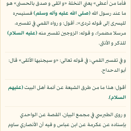
فأما من أعطى» يعني النخلة «و اتقى و صدق بالحسنى» هو
ما عند رسول الله
(صلى الله عليه وآله وسلم)
فسنيسره
لليسرى إلى قوله تردى»:. أقول: و رواه القمي في تفسيره،
مرسلا مضمرا:، و قوله: الزوجين تفسير منه
(عليه السلام)
للذكر و الأنثى.
و في تفسير القمي،: في قوله تعالى: «و سيجنبها الأتقى» قال:
أبو الدحداح.
أقول: هذا ما من طرق الشيعة عن أئمة أهل البيت
(عليهم
السلام)
.
و روى الطبرسي في مجمع البيان، القصة عن الواحدي
بإسناده عن عكرمة عن ابن عباس و فيه أن الأنصاري ساوم