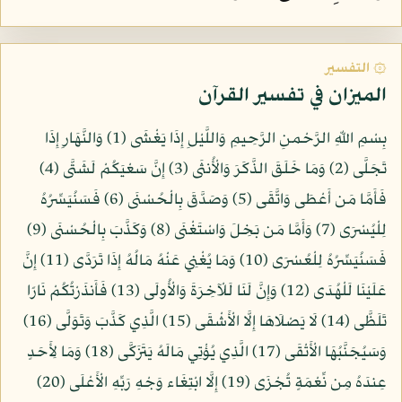
۞ التفسير
الميزان في تفسير القرآن
بِسْمِ اللّهِ الرَّحْمنِ الرَّحِيمِ وَاللَّيْلِ إِذَا يَغْشَى (1) وَالنَّهَارِ إِذَا
تَجَلَّى (2) وَمَا خَلَقَ الذَّكَرَ وَالْأُنثَى (3) إِنَّ سَعْيَكُمْ لَشَتَّى (4)
فَأَمَّا مَن أَعْطَى وَاتَّقَى (5) وَصَدَّقَ بِالْحُسْنَى (6) فَسَنُيَسِّرُهُ
لِلْيُسْرَى (7) وَأَمَّا مَن بَخِلَ وَاسْتَغْنَى (8) وَكَذَّبَ بِالْحُسْنَى (9)
فَسَنُيَسِّرُهُ لِلْعُسْرَى (10) وَمَا يُغْنِي عَنْهُ مَالُهُ إِذَا تَرَدَّى (11) إِنَّ
عَلَيْنَا لَلْهُدَى (12) وَإِنَّ لَنَا لَلْآخِرَةَ وَالْأُولَى (13) فَأَنذَرْتُكُمْ نَارًا
تَلَظَّى (14) لَا يَصْلَاهَا إِلَّا الْأَشْقَى (15) الَّذِي كَذَّبَ وَتَوَلَّى (16)
وَسَيُجَنَّبُهَا الْأَتْقَى (17) الَّذِي يُؤْتِي مَالَهُ يَتَزَكَّى (18) وَمَا لِأَحَدٍ
عِندَهُ مِن نِّعْمَةٍ تُجْزَى (19) إِلَّا ابْتِغَاء وَجْهِ رَبِّهِ الْأَعْلَى (20)