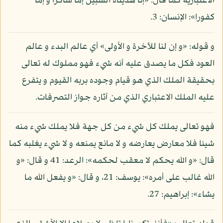
الاعتبارية كما قال: «إنا هديناه السبيل إما شاكرا و إما
كفورا»: الإنسان: 3.
و قوله: «و إن لنا للآخرة و الأولى» أي عالم البدء و عالم
العود فكل ما يصدق عليه أنه شيء فهو مملوك له تعالى
بحقيقة الملك الذي هو قيام وجوده بربه القيوم و يتفرع
عليه الملك الاعتباري الذي من آثاره جواز التصرفات.
فهو تعالى يملك كل شيء من كل جهة فلا يملك شيء منه
شيئا فلا معارض يعارضه و لا مانع يمنعه و لا شيء يغلبه كما
قال: «و الله يحكم لا معقب لحكمه»: الرعد: 41 و قال: «و
الله غالب على أمره»: يوسف: 21، و قال: «و يفعل الله ما
يشاء»: إبراهيم: 27.