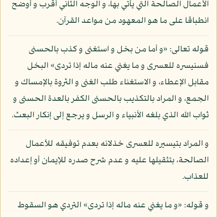
الأعمال الصالحة التي يأتي بها، و الوجه الثاني أقرب و أوضح
انطباقا على ما هو المعهود من مواعد القرآن.
قوله تعالى: «و أما من بخل و استغنى و كذب بالحسنى
فسنيسره للعسرى و ما يغني عنه ماله إذا تردى» البخل
مقابل الإعطاء، و الاستغناء طلب الغنى و الثروة بالإمساك و
الجمع، و المراد بالتكذيب بالحسنى الكفر بالعدة الحسنى و
ثواب الله الذي بلغه الأنبياء و الرسل و يرجع إلى إنكار البعث.
و المراد بتيسيره للعسرى خذلانه بعدم توفيقه للأعمال
الصالحة، بتثقيلها عليه و عدم شرح صدره للإيمان أو إعداده
للعذاب.
و قوله: «و ما يغني عنه ماله إذا تردى» التردي هو السقوط