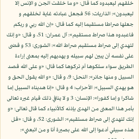
خلقهم ليعبدوه كما قال: «و ما خلقت الجن و الإنس إلا
ليعبدون»: الذاريات: 56 فجعل عبادته غاية لخلقهم و
جعلها صراطا مستقيما إليه كما قال: «إن الله ربي و ربكم
فاعبدوه هذا صراط مستقيم»: آل عمران: 51، و قال: «و إنك
لتهدي إلى صراط مستقيم صراط الله»: الشورى: 53 و قضى
على نفسه أن يبين لهم سبيله و يهديهم إليه بمعنى إراءة
الطريق سواء سلكوها أم تركوها كما قال: «و على الله قصد
السبيل و منها جائر»: النحل: 9، و قال: «و الله يقول الحق و
هو يهدي السبيل»: الأحزاب: 4 و قال: «إنا هديناه السبيل إما
شاكرا و إما كفورا»: الإنسان: 3 و لا ينافي ذلك قيام غيره تعالى
بأمر هذا المعنى من الهدى بإذنه كالأنبياء كما قال تعالى: «و
إنك لتهدي إلى صراط مستقيم»: الشورى: 52، و قال: «قل
هذه سبيلي أدعوا إلى الله على بصيرة أنا و من اتبعني»: