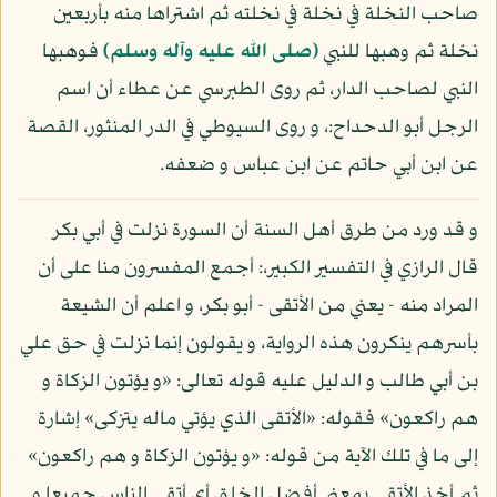
صاحب النخلة في نخلة في نخلته ثم اشتراها منه بأربعين
نخلة ثم وهبها للنبي
(صلى الله عليه وآله وسلم)
فوهبها
النبي لصاحب الدار، ثم روى الطبرسي عن عطاء أن اسم
الرجل أبو الدحداح:، و روى السيوطي في الدر المنثور، القصة
عن ابن أبي حاتم عن ابن عباس و ضعفه.
و قد ورد من طرق أهل السنة أن السورة نزلت في أبي بكر
قال الرازي في التفسير الكبير،: أجمع المفسرون منا على أن
المراد منه - يعني من الأتقى - أبو بكر، و اعلم أن الشيعة
بأسرهم ينكرون هذه الرواية، و يقولون إنما نزلت في حق علي
بن أبي طالب و الدليل عليه قوله تعالى: «و يؤتون الزكاة و
هم راكعون» فقوله: «الأتقى الذي يؤتي ماله يتزكى» إشارة
إلى ما في تلك الآية من قوله: «و يؤتون الزكاة و هم راكعون»
ثم أخذ الأتقى بمعنى أفضل الخلق أي أتقى الناس جميعا و