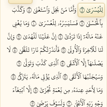
لِلۡيُسۡرَىٰ ٧
وَأَمَّا مَنۢ بَخِلَ وَٱسۡتَغۡنَىٰ ٨
وَكَذَّبَ
بِٱلۡحُسۡنَىٰ ٩
فَسَنُيَسِّرُهُۥ لِلۡعُسۡرَىٰ ١٠
وَمَا يُغۡنِي
عَنۡهُ مَالُهُۥٓ إِذَا تَرَدَّىٰٓ ١١
إِنَّ عَلَيۡنَا لَلۡهُدَىٰ ١٢
وَإِنَّ
لَنَا لَلۡأٓخِرَةَ وَٱلۡأُولَىٰ ١٣
فَأَنذَرۡتُكُمۡ نَارٗا تَلَظَّىٰ ١٤
لَا
يَصۡلَىٰهَآ إِلَّا ٱلۡأَشۡقَى ١٥
ٱلَّذِي كَذَّبَ وَتَوَلَّىٰ ١٦
وَسَيُجَنَّبُهَا ٱلۡأَتۡقَى ١٧
ٱلَّذِي يُؤۡتِي مَالَهُۥ يَتَزَكَّىٰ ١٨
وَمَا لِأَحَدٍ عِندَهُۥ مِن نِّعۡمَةٖ تُجۡزَىٰٓ ١٩
إِلَّا ٱبۡتِغَآءَ
وَجۡهِ رَبِّهِ ٱلۡأَعۡلَىٰ ٢٠
وَلَسَوۡفَ يَرۡضَىٰ ٢١