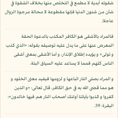
شقوته أبدية لا مطمع في التخلص منها بخلاف الشقوة في
شأن من شئون الدنيا فإنها مقطوعة لا محالة مرجوة الزوال
عاجلا.
فالمراد بالأشقى هو الكافر المكذب بالدعوة الحقة
المعرض عنها على ما يدل عليه توصيفه بقوله: «الذي كذب
و تولى» و يؤيده إطلاق الإنذار، و أما الأشقى بمعنى أشقى
الناس كلهم فمما لا يساعد عليه السياق البتة.
و المراد بصلي النار اتباعها و لزومها فيفيد معنى الخلود و
هو مما قضى الله به في حق الكافر، قال تعالى: «و الذين
كفروا و كذبوا بآياتنا أولئك أصحاب النار هم فيها خالدون»:
البقرة: 39.