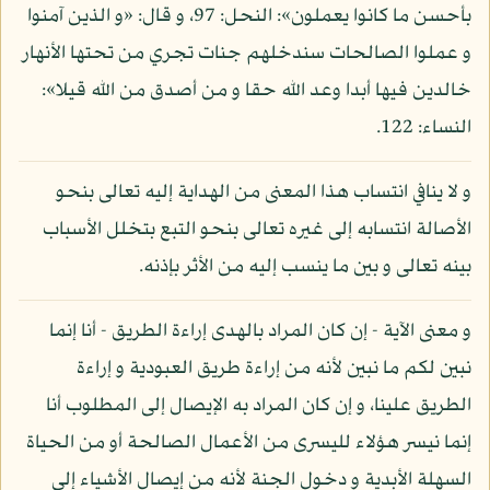
بأحسن ما كانوا يعملون»: النحل: 97، و قال: «و الذين آمنوا
و عملوا الصالحات سندخلهم جنات تجري من تحتها الأنهار
خالدين فيها أبدا وعد الله حقا و من أصدق من الله قيلا»:
النساء: 122.
و لا ينافي انتساب هذا المعنى من الهداية إليه تعالى بنحو
الأصالة انتسابه إلى غيره تعالى بنحو التبع بتخلل الأسباب
بينه تعالى و بين ما ينسب إليه من الأثر بإذنه.
و معنى الآية - إن كان المراد بالهدى إراءة الطريق - أنا إنما
نبين لكم ما نبين لأنه من إراءة طريق العبودية و إراءة
الطريق علينا، و إن كان المراد به الإيصال إلى المطلوب أنا
إنما نيسر هؤلاء لليسرى من الأعمال الصالحة أو من الحياة
السهلة الأبدية و دخول الجنة لأنه من إيصال الأشياء إلى