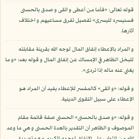
قوله تعالى: «فأما من أعطى و اتقى و صدق بالحسنى
فسنيسره لليسرى» تفصيل تفرق مساعيهم و اختلاف
آثارها.
و المراد بالإعطاء إنفاق المال لوجه الله بقرينة مقابلته
للبخل الظاهر في الإمساك عن إنفاق المال و قوله بعد: «و ما
يغني عنه ماله إذا تردى».
و قوله: «و اتقى» كالمفسر للإعطاء يفيد أن المراد هو
الإعطاء على سبيل التقوى الدينية.
و قوله: «و صدق بالحسنى» الحسنى صفة قائمة مقام
الموصوف و الظاهر أن التقدير بالعدة الحسنى و هي ما وعد
الله من الثواب على الإنفاق لوجهه الكريم و هو تصديق