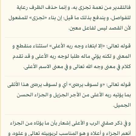
فالتقدير من نعمة تجزى به، و إنما حذف الظرف رعاية
للفواصل، و يندفع بذلك ما قيل: إن بناء «تجزى» للمفعول
لأن القصد ليس لفاعل معين.
قوله تعالى: «إلا ابتغاء وجه ربه الأعلى» استثناء منقطع و
المعنى و لكنه يؤتي ماله طلبا لوجه ربه الأعلى و قد تقدم
كلام في معنى وجه الله تعالى و في معنى الاسم الأعلى.
قوله تعالى: «و لسوف يرضى» أي و لسوف يرضى هذا الأتقى
بما يؤتيه ربه الأعلى من الأجر الجزيل و الجزاء الحسن
الجميل.
و في ذكر صفتي الرب و الأعلى إشعار بأن ما يؤتاه من الجزاء
أنعم الجزاء و أعلاه و هو المناسب لربوبيته تعالى و علوه، و