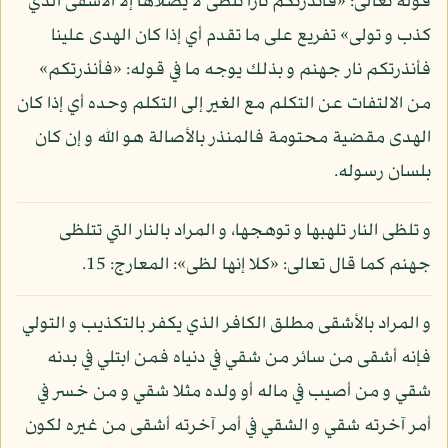
قوله تعالى: «فأنذرتكم نارا تلظى لا يصلاها إلا الأشقى الذي
كذب و تولى» تفريع على ما تقدم أي إذا كان الهدى علينا
فأنذرتكم نار جهنم و بذلك يوجه ما في قوله: «فأنذرتكم»
من الالتفات عن التكلم مع الغير إلى التكلم وحده أي إذا كان
الهدى مقضية محتومة فالمنذر بالأصالة هو الله و إن كان
بلسان رسوله.
و تلظى النار تلهبها و توهجها، و المراد بالنار التي تتلظى
جهنم كما قال تعالى: «كلا إنها لظى»: المعارج: 15.
و المراد بالأشقى مطلق الكافر الذي يكفر بالتكذيب و التولي
فإنه أشقى من سائر من شقي في دنياه فمن ابتلي في بدنه
شقي و من أصيب في ماله أو ولده مثلا شقي و من خسر في
أمر آخرته شقي و الشقي في أمر آخرته أشقى من غيره لكون