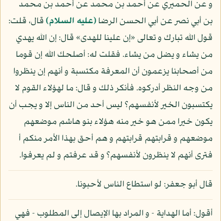
و عن الحميري عن أحمد بن محمد عن أحمد بن محمد
بن أبي نصر عن أبي الحسن الرضا
(عليه السلام)
قال، قلت:
قول الله تبارك و تعالى «إن علينا للهدى» قال: إن الله يهدي
من يشاء و يضل من يشاء. فقلت له: أصلحك الله إن قوما
من أصحابنا يزعمون أن المعرفة مكتسبة و أنهم إن ينظروا
من وجه النظر أدركوه. فأنكر ذلك و قال: ما لهؤلاء القوم لا
يكتسبون الخير لأنفسهم؟ ليس أحد من الناس إلا و يجب أن
يكون خيرا ممن هو خير منه هؤلاء بنو هاشم موضعهم
موضعهم و قرابتهم قرابتهم و هم أحق بهذا الأمر منكم أ
فترى أنهم لا ينظرون لأنفسهم؟ و قد عرفتم و لم يعرفوا.
قال أبو جعفر: لو استطاع الناس لأحبونا.
أقول: أما الهداية - و المراد بها الإيصال إلى المطلوب - فهي