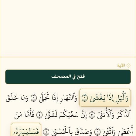
۞ الآية
فتح في المصحف
وَٱلَّيۡلِ إِذَا يَغۡشَىٰ ١
وَٱلنَّهَارِ إِذَا تَجَلَّىٰ ٢
وَمَا خَلَقَ
ٱلذَّكَرَ وَٱلۡأُنثَىٰٓ ٣
إِنَّ سَعۡيَكُمۡ لَشَتَّىٰ ٤
فَأَمَّا مَنۡ
أَعۡطَىٰ وَٱتَّقَىٰ ٥
وَصَدَّقَ بِٱلۡحُسۡنَىٰ ٦
فَسَنُيَسِّرُهُۥ