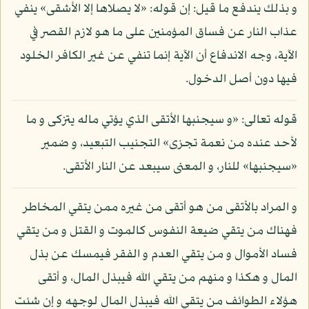
و بذلك يندفع ما قيل: إن قوله: «لا يصلاها إلا الأشقى» ينفي
عذاب النار عن فساق المؤمنين على ما هو لازم القصر في
الآية، وجه الاندفاع أن الآية إنما تنفي عن غير الكافر الخلود
فيها دون أصل الدخول.
قوله تعالى: «و سيجنبها الأتقى الذي يؤتي ماله يتزكى و ما
لأحد عنده من نعمة تجزى» التجنيب التبعيد، و ضمير
«سيجنبها» للنار، و المعنى سيبعد عن النار الأتقى.
و المراد بالأتقى من هو أتقى من غيره ممن يتقي المخاطر
فهناك من يتقي ضيعة النفوس كالموت و القتل و من يتقي
فساد الأموال و من يتقي العدم و الفقر فيمسك عن بذل
المال و هكذا و منهم من يتقي الله فيبذل المال، و أتقى
هؤلاء الطوائف من يتقي الله فيبذل المال لوجهه و إن شئت