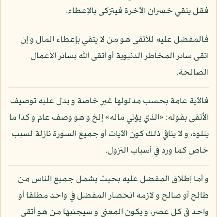
فقل يتقي خسران الآخرة فيتزكى بالإعطاء.
فالمفضل عليه للأتقى هو من لا يتقي بإعطاء المال و إن
اتقى سائر المخاطر الدنيوية أو اتقى الله بسائر الأعمال
الصالحة.
فالآية عامة بحسب مدلولها غير خاصة و يدل عليه توصيف
الأتقى بقوله: «الذي يؤتي ماله» إلخ و هو وصف عام و كذا ما
يتلوه، و لا ينافي ذلك كون الآيات أو جميع السورة نازلة لسبب
خاص كما ورد في أسباب النزول.
و أما إطلاق المفضل عليه بحيث يشمل جميع الناس من
طالح أو صالح و لازمه انحصار المفضل في واحد مطلقا أو
واحد في كل عصر، و يكون المعنى و سيجنبها من هو أتقى