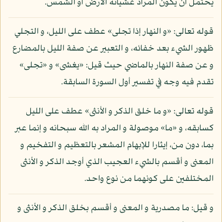
يحتمل أن يكون المراد غشيانه الأرض أو الشمس.
قوله تعالى: «و النهار إذا تجلى» عطف على الليل، و التجلي
ظهور الشيء بعد خفائه، و التعبير عن صفة الليل بالمضارع
و عن صفة النهار بالماضي حيث قيل: «يغشى» و «تجلى»
تقدم فيه وجه في تفسير أول السورة السابقة.
قوله تعالى: «و ما خلق الذكر و الأنثى» عطف على الليل
كسابقه، و «ما» موصولة و المراد به الله سبحانه و إنما عبر
بما، دون من، إيثارا للإبهام المشعر بالتعظيم و التفخيم و
المعنى و أقسم بالشيء العجيب الذي أوجد الذكر و الأنثى
المختلفين على كونهما من نوع واحد.
و قيل: ما مصدرية و المعنى و أقسم بخلق الذكر و الأنثى و