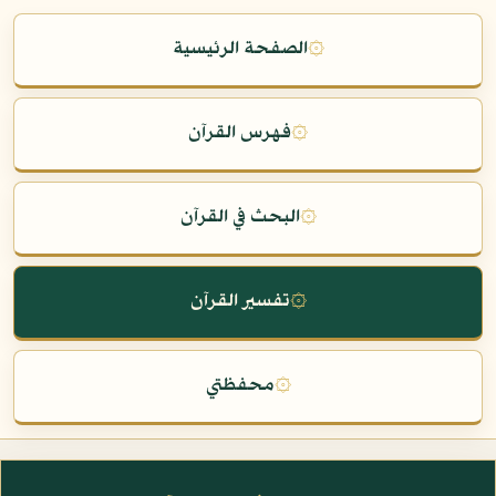
۞
الصفحة الرئيسية
۞
فهرس القرآن
۞
البحث في القرآن
۞
تفسير القرآن
۞
محفظتي