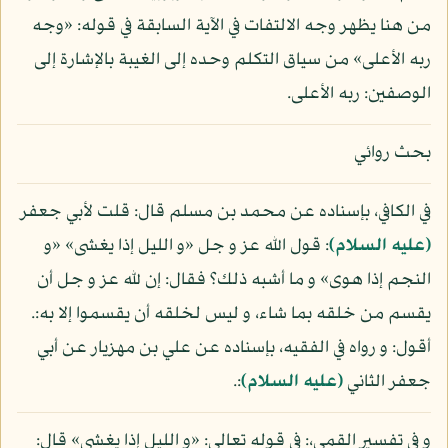
من هنا يظهر وجه الالتفات في الآية السابقة في قوله: «وجه
ربه الأعلى» من سياق التكلم وحده إلى الغيبة بالإشارة إلى
الوصفين: ربه الأعلى.
بحث روائي
في الكافي، بإسناده عن محمد بن مسلم قال: قلت لأبي جعفر
(عليه السلام)
: قول الله عز و جل «و الليل إذا يغشى» «و
النجم إذا هوى» و ما أشبه ذلك؟ فقال: إن لله عز و جل أن
يقسم من خلقه بما شاء، و ليس لخلقه أن يقسموا إلا به:.
أقول: و رواه في الفقيه، بإسناده عن علي بن مهزيار عن أبي
جعفر الثاني
(عليه السلام)
:.
و في تفسير القمي،: في قوله تعالى: «و الليل إذا يغشى» قال: