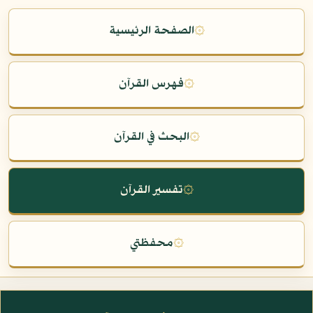
۞
الصفحة الرئيسية
۞
فهرس القرآن
۞
البحث في القرآن
۞
تفسير القرآن
۞
محفظتي