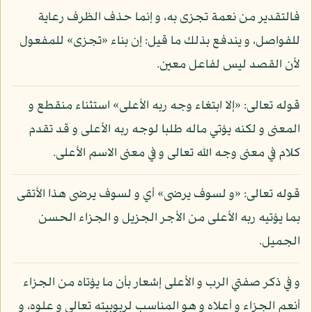
فالتقدير من نعمة تجزى به، و إنما حذف الظرف رعاية
للفواصل، و يندفع بذلك ما قيل: إن بناء «تجزى» للمفعول
لأن القصد ليس لفاعل معين.
قوله تعالى: «إلا ابتغاء وجه ربه الأعلى» استثناء منقطع و
المعنى و لكنه يؤتي ماله طلبا لوجه ربه الأعلى و قد تقدم
كلام في معنى وجه الله تعالى و في معنى الاسم الأعلى.
قوله تعالى: «و لسوف يرضى» أي و لسوف يرضى هذا الأتقى
بما يؤتيه ربه الأعلى من الأجر الجزيل و الجزاء الحسن
الجميل.
و في ذكر صفتي الرب و الأعلى إشعار بأن ما يؤتاه من الجزاء
أنعم الجزاء و أعلاه و هو المناسب لربوبيته تعالى و علوه، و