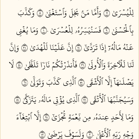
لِلۡيُسۡرَىٰ ٧
وَأَمَّا مَنۢ بَخِلَ وَٱسۡتَغۡنَىٰ ٨
وَكَذَّبَ
بِٱلۡحُسۡنَىٰ ٩
فَسَنُيَسِّرُهُۥ لِلۡعُسۡرَىٰ ١٠
وَمَا يُغۡنِي
عَنۡهُ مَالُهُۥٓ إِذَا تَرَدَّىٰٓ ١١
إِنَّ عَلَيۡنَا لَلۡهُدَىٰ ١٢
وَإِنَّ
لَنَا لَلۡأٓخِرَةَ وَٱلۡأُولَىٰ ١٣
فَأَنذَرۡتُكُمۡ نَارٗا تَلَظَّىٰ ١٤
لَا
يَصۡلَىٰهَآ إِلَّا ٱلۡأَشۡقَى ١٥
ٱلَّذِي كَذَّبَ وَتَوَلَّىٰ ١٦
وَسَيُجَنَّبُهَا ٱلۡأَتۡقَى ١٧
ٱلَّذِي يُؤۡتِي مَالَهُۥ يَتَزَكَّىٰ ١٨
وَمَا لِأَحَدٍ عِندَهُۥ مِن نِّعۡمَةٖ تُجۡزَىٰٓ ١٩
إِلَّا ٱبۡتِغَآءَ
وَجۡهِ رَبِّهِ ٱلۡأَعۡلَىٰ ٢٠
وَلَسَوۡفَ يَرۡضَىٰ ٢١