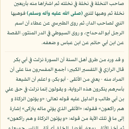
صاحب النخلة في نخلة في نخلته ثم اشتراها منه بأربعين
نخلة ثم وهبها للنبي
(صلى الله عليه وآله وسلم)
فوهبها
النبي لصاحب الدار، ثم روى الطبرسي عن عطاء أن اسم
الرجل أبو الدحداح:، و روى السيوطي في الدر المنثور، القصة
عن ابن أبي حاتم عن ابن عباس و ضعفه.
و قد ورد من طرق أهل السنة أن السورة نزلت في أبي بكر
قال الرازي في التفسير الكبير،: أجمع المفسرون منا على أن
المراد منه - يعني من الأتقى - أبو بكر، و اعلم أن الشيعة
بأسرهم ينكرون هذه الرواية، و يقولون إنما نزلت في حق علي
بن أبي طالب و الدليل عليه قوله تعالى: «و يؤتون الزكاة و
هم راكعون» فقوله: «الأتقى الذي يؤتي ماله يتزكى» إشارة
إلى ما في تلك الآية من قوله: «و يؤتون الزكاة و هم راكعون»
ثم أخذ الأتقى بمعنى أفضل الخلق أي أتقى الناس جميعا و