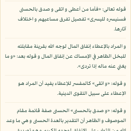
قوله تعالى: «فأما من أعطى و اتقى و صدق بالحسنى
فسنيسره لليسرى» تفصيل تفرق مساعيهم و اختلاف
آثارها.
و المراد بالإعطاء إنفاق المال لوجه الله بقرينة مقابلته
للبخل الظاهر في الإمساك عن إنفاق المال و قوله بعد: «و ما
يغني عنه ماله إذا تردى».
و قوله: «و اتقى» كالمفسر للإعطاء يفيد أن المراد هو
الإعطاء على سبيل التقوى الدينية.
و قوله: «و صدق بالحسنى» الحسنى صفة قائمة مقام
الموصوف و الظاهر أن التقدير بالعدة الحسنى و هي ما وعد
الله من الثواب على الإنفاق لوجهه الكريم و هو تصديق