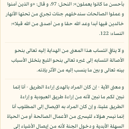
بأحسن ما كانوا يعملون»: النحل: 97، و قال: «و الذين آمنوا
و عملوا الصالحات سندخلهم جنات تجري من تحتها الأنهار
خالدين فيها أبدا وعد الله حقا و من أصدق من الله قيلا»:
النساء: 122.
و لا ينافي انتساب هذا المعنى من الهداية إليه تعالى بنحو
الأصالة انتسابه إلى غيره تعالى بنحو التبع بتخلل الأسباب
بينه تعالى و بين ما ينسب إليه من الأثر بإذنه.
و معنى الآية - إن كان المراد بالهدى إراءة الطريق - أنا إنما
نبين لكم ما نبين لأنه من إراءة طريق العبودية و إراءة
الطريق علينا، و إن كان المراد به الإيصال إلى المطلوب أنا
إنما نيسر هؤلاء لليسرى من الأعمال الصالحة أو من الحياة
السهلة الأبدية و دخول الجنة لأنه من إيصال الأشياء إلى