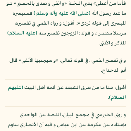
فأما من أعطى» يعني النخلة «و اتقى و صدق بالحسنى» هو
ما عند رسول الله
(صلى الله عليه وآله وسلم)
فسنيسره
لليسرى إلى قوله تردى»:. أقول: و رواه القمي في تفسيره،
مرسلا مضمرا:، و قوله: الزوجين تفسير منه
(عليه السلام)
للذكر و الأنثى.
و في تفسير القمي،: في قوله تعالى: «و سيجنبها الأتقى» قال:
أبو الدحداح.
أقول: هذا ما من طرق الشيعة عن أئمة أهل البيت
(عليهم
السلام)
.
و روى الطبرسي في مجمع البيان، القصة عن الواحدي
بإسناده عن عكرمة عن ابن عباس و فيه أن الأنصاري ساوم