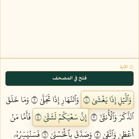
۞ الآية
فتح في المصحف
وَٱلَّيۡلِ إِذَا يَغۡشَىٰ ١
وَٱلنَّهَارِ إِذَا تَجَلَّىٰ ٢
وَمَا خَلَقَ
ٱلذَّكَرَ وَٱلۡأُنثَىٰٓ ٣
إِنَّ سَعۡيَكُمۡ لَشَتَّىٰ ٤
فَأَمَّا مَنۡ
أَعۡطَىٰ وَٱتَّقَىٰ ٥
وَصَدَّقَ بِٱلۡحُسۡنَىٰ ٦
فَسَنُيَسِّرُهُۥ