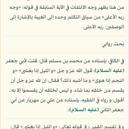
من هنا يظهر وجه الالتفات في الآية السابقة في قوله: «وجه
ربه الأعلى» من سياق التكلم وحده إلى الغيبة بالإشارة إلى
الوصفين: ربه الأعلى.
بحث روائي
في الكافي، بإسناده عن محمد بن مسلم قال: قلت لأبي جعفر
(عليه السلام)
: قول الله عز و جل «و الليل إذا يغشى» «و
النجم إذا هوى» و ما أشبه ذلك؟ فقال: إن لله عز و جل أن
يقسم من خلقه بما شاء، و ليس لخلقه أن يقسموا إلا به:.
أقول: و رواه في الفقيه، بإسناده عن علي بن مهزيار عن أبي
جعفر الثاني
(عليه السلام)
:.
و في تفسير القمي،: في قوله تعالى: «و الليل إذا يغشى» قال: