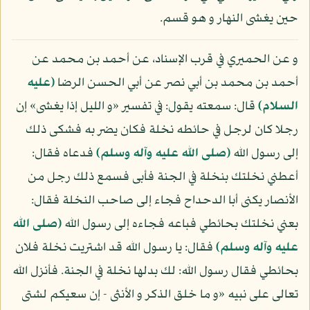
حين يغشى النهار و هو قسم.
و عن الحميري في قرب الإسناد، عن أحمد بن محمد عن
أحمد بن محمد بن أبي نصر عن أبي الحسن الرضا
(عليه
السلام)
قال: سمعته يقول: في تفسير «و الليل إذا يغشى» إن
رجلا كان لرجل في حائطه نخلة فكان يضر به فشكى ذلك
إلى رسول الله
(صلى الله عليه وآله وسلم)
فدعاه فقال:
أعطني نخلتك بنخلة في الجنة فأبى فسمع ذلك رجل من
الأنصار يكنى أبا الدحداح فجاء إلى صاحب النخلة فقال:
بعني نخلتك بحائطي فباعه فجاءه إلى رسول الله
(صلى الله
عليه وآله وسلم)
فقال: يا رسول الله قد اشتريت نخلة فلان
بحائطي فقال رسول الله: لك بدلها نخلة في الجنة. فأنزل الله
تعالى على نبيه «و ما خلق الذكر و الأنثى - إن سعيكم لشتى