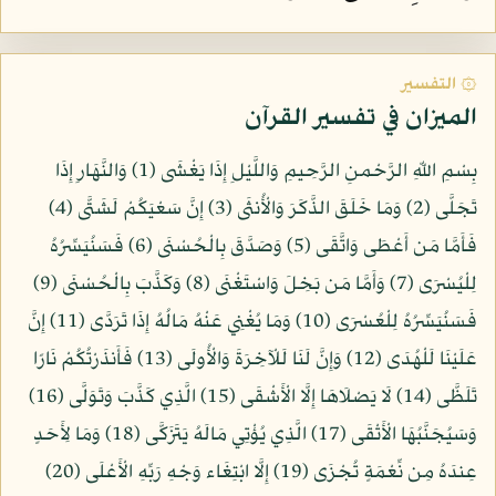
۞ التفسير
الميزان في تفسير القرآن
بِسْمِ اللّهِ الرَّحْمنِ الرَّحِيمِ وَاللَّيْلِ إِذَا يَغْشَى (1) وَالنَّهَارِ إِذَا
تَجَلَّى (2) وَمَا خَلَقَ الذَّكَرَ وَالْأُنثَى (3) إِنَّ سَعْيَكُمْ لَشَتَّى (4)
فَأَمَّا مَن أَعْطَى وَاتَّقَى (5) وَصَدَّقَ بِالْحُسْنَى (6) فَسَنُيَسِّرُهُ
لِلْيُسْرَى (7) وَأَمَّا مَن بَخِلَ وَاسْتَغْنَى (8) وَكَذَّبَ بِالْحُسْنَى (9)
فَسَنُيَسِّرُهُ لِلْعُسْرَى (10) وَمَا يُغْنِي عَنْهُ مَالُهُ إِذَا تَرَدَّى (11) إِنَّ
عَلَيْنَا لَلْهُدَى (12) وَإِنَّ لَنَا لَلْآخِرَةَ وَالْأُولَى (13) فَأَنذَرْتُكُمْ نَارًا
تَلَظَّى (14) لَا يَصْلَاهَا إِلَّا الْأَشْقَى (15) الَّذِي كَذَّبَ وَتَوَلَّى (16)
وَسَيُجَنَّبُهَا الْأَتْقَى (17) الَّذِي يُؤْتِي مَالَهُ يَتَزَكَّى (18) وَمَا لِأَحَدٍ
عِندَهُ مِن نِّعْمَةٍ تُجْزَى (19) إِلَّا ابْتِغَاء وَجْهِ رَبِّهِ الْأَعْلَى (20)