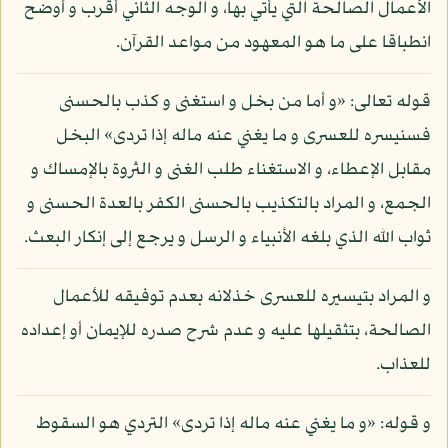
الأعمال الصالحة التي يأتي بها، و الوجه الثاني أقرب و أوضح
انطباقا على ما هو المعهود من مواعد القرآن.
قوله تعالى: «و أما من بخل و استغنى و كذب بالحسنى
فسنيسره للعسرى و ما يغني عنه ماله إذا تردى» البخل
مقابل الإعطاء، و الاستغناء طلب الغنى و الثروة بالإمساك و
الجمع، و المراد بالتكذيب بالحسنى الكفر بالعدة الحسنى و
ثواب الله الذي بلغه الأنبياء و الرسل و يرجع إلى إنكار البعث.
و المراد بتيسيره للعسرى خذلانه بعدم توفيقه للأعمال
الصالحة، بتثقيلها عليه و عدم شرح صدره للإيمان أو إعداده
للعذاب.
و قوله: «و ما يغني عنه ماله إذا تردى» التردي هو السقوط