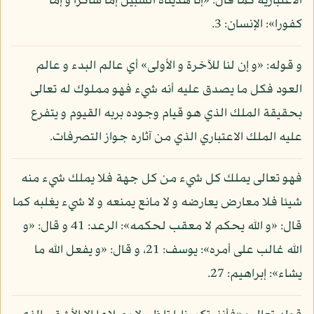
الاعتبارية كما قال: «إنا هديناه السبيل إما شاكرا و إما
كفورا»: الإنسان: 3.
و قوله: «و إن لنا للآخرة و الأولى» أي عالم البدء و عالم
العود فكل ما يصدق عليه أنه شيء فهو مملوك له تعالى
بحقيقة الملك الذي هو قيام وجوده بربه القيوم و يتفرع
عليه الملك الاعتباري الذي من آثاره جواز التصرفات.
فهو تعالى يملك كل شيء من كل جهة فلا يملك شيء منه
شيئا فلا معارض يعارضه و لا مانع يمنعه و لا شيء يغلبه كما
قال: «و الله يحكم لا معقب لحكمه»: الرعد: 41 و قال: «و
الله غالب على أمره»: يوسف: 21، و قال: «و يفعل الله ما
يشاء»: إبراهيم: 27.