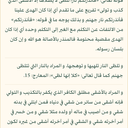
قوله تعالى: «فأنذرتكم نارا تلظى لا يصلاها إلا الأشقى الذي
كذب و تولى» تفريع على ما تقدم أي إذا كان الهدى علينا
فأنذرتكم نار جهنم و بذلك يوجه ما في قوله: «فأنذرتكم»
من الالتفات عن التكلم مع الغير إلى التكلم وحده أي إذا كان
الهدى مقضية محتومة فالمنذر بالأصالة هو الله و إن كان
بلسان رسوله.
و تلظى النار تلهبها و توهجها، و المراد بالنار التي تتلظى
جهنم كما قال تعالى: «كلا إنها لظى»: المعارج: 15.
و المراد بالأشقى مطلق الكافر الذي يكفر بالتكذيب و التولي
فإنه أشقى من سائر من شقي في دنياه فمن ابتلي في بدنه
شقي و من أصيب في ماله أو ولده مثلا شقي و من خسر في
أمر آخرته شقي و الشقي في أمر آخرته أشقى من غيره لكون