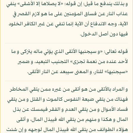
و بذلك يندفع ما قيل: إن قوله: «لا يصلاها إلا الأشقى» ينفي
عذاب النار عن فساق المؤمنين على ما هو لازم القصر في
الآية، وجه الاندفاع أن الآية إنما تنفي عن غير الكافر الخلود
فيها دون أصل الدخول.
قوله تعالى: «و سيجنبها الأتقى الذي يؤتي ماله يتزكى و ما
لأحد عنده من نعمة تجزى» التجنيب التبعيد، و ضمير
«سيجنبها» للنار، و المعنى سيبعد عن النار الأتقى.
و المراد بالأتقى من هو أتقى من غيره ممن يتقي المخاطر
فهناك من يتقي ضيعة النفوس كالموت و القتل و من يتقي
فساد الأموال و من يتقي العدم و الفقر فيمسك عن بذل
المال و هكذا و منهم من يتقي الله فيبذل المال، و أتقى
هؤلاء الطوائف من يتقي الله فيبذل المال لوجهه و إن شئت