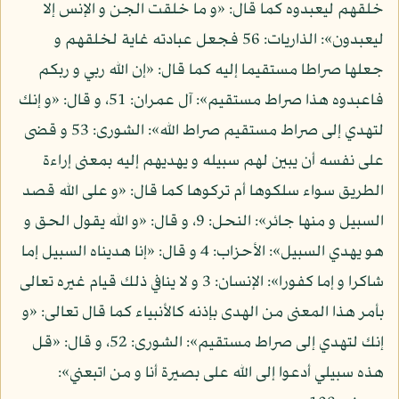
خلقهم ليعبدوه كما قال: «و ما خلقت الجن و الإنس إلا
ليعبدون»: الذاريات: 56 فجعل عبادته غاية لخلقهم و
جعلها صراطا مستقيما إليه كما قال: «إن الله ربي و ربكم
فاعبدوه هذا صراط مستقيم»: آل عمران: 51، و قال: «و إنك
لتهدي إلى صراط مستقيم صراط الله»: الشورى: 53 و قضى
على نفسه أن يبين لهم سبيله و يهديهم إليه بمعنى إراءة
الطريق سواء سلكوها أم تركوها كما قال: «و على الله قصد
السبيل و منها جائر»: النحل: 9، و قال: «و الله يقول الحق و
هو يهدي السبيل»: الأحزاب: 4 و قال: «إنا هديناه السبيل إما
شاكرا و إما كفورا»: الإنسان: 3 و لا ينافي ذلك قيام غيره تعالى
بأمر هذا المعنى من الهدى بإذنه كالأنبياء كما قال تعالى: «و
إنك لتهدي إلى صراط مستقيم»: الشورى: 52، و قال: «قل
هذه سبيلي أدعوا إلى الله على بصيرة أنا و من اتبعني»: