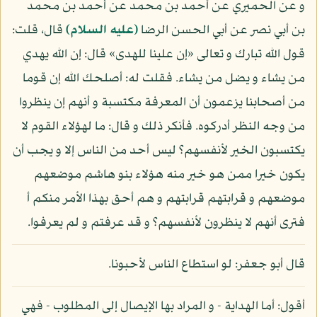
و عن الحميري عن أحمد بن محمد عن أحمد بن محمد
بن أبي نصر عن أبي الحسن الرضا
(عليه السلام)
قال، قلت:
قول الله تبارك و تعالى «إن علينا للهدى» قال: إن الله يهدي
من يشاء و يضل من يشاء. فقلت له: أصلحك الله إن قوما
من أصحابنا يزعمون أن المعرفة مكتسبة و أنهم إن ينظروا
من وجه النظر أدركوه. فأنكر ذلك و قال: ما لهؤلاء القوم لا
يكتسبون الخير لأنفسهم؟ ليس أحد من الناس إلا و يجب أن
يكون خيرا ممن هو خير منه هؤلاء بنو هاشم موضعهم
موضعهم و قرابتهم قرابتهم و هم أحق بهذا الأمر منكم أ
فترى أنهم لا ينظرون لأنفسهم؟ و قد عرفتم و لم يعرفوا.
قال أبو جعفر: لو استطاع الناس لأحبونا.
أقول: أما الهداية - و المراد بها الإيصال إلى المطلوب - فهي