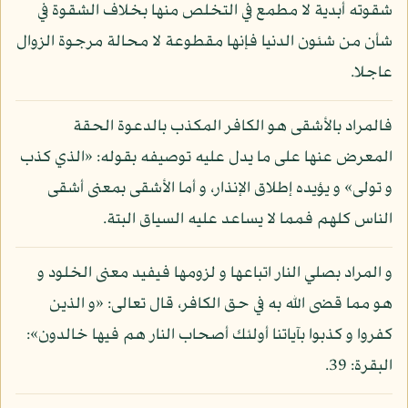
شقوته أبدية لا مطمع في التخلص منها بخلاف الشقوة في
شأن من شئون الدنيا فإنها مقطوعة لا محالة مرجوة الزوال
عاجلا.
فالمراد بالأشقى هو الكافر المكذب بالدعوة الحقة
المعرض عنها على ما يدل عليه توصيفه بقوله: «الذي كذب
و تولى» و يؤيده إطلاق الإنذار، و أما الأشقى بمعنى أشقى
الناس كلهم فمما لا يساعد عليه السياق البتة.
و المراد بصلي النار اتباعها و لزومها فيفيد معنى الخلود و
هو مما قضى الله به في حق الكافر، قال تعالى: «و الذين
كفروا و كذبوا بآياتنا أولئك أصحاب النار هم فيها خالدون»:
البقرة: 39.