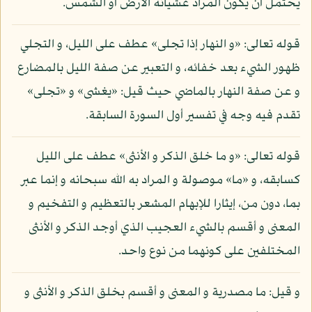
يحتمل أن يكون المراد غشيانه الأرض أو الشمس.
قوله تعالى: «و النهار إذا تجلى» عطف على الليل، و التجلي
ظهور الشيء بعد خفائه، و التعبير عن صفة الليل بالمضارع
و عن صفة النهار بالماضي حيث قيل: «يغشى» و «تجلى»
تقدم فيه وجه في تفسير أول السورة السابقة.
قوله تعالى: «و ما خلق الذكر و الأنثى» عطف على الليل
كسابقه، و «ما» موصولة و المراد به الله سبحانه و إنما عبر
بما، دون من، إيثارا للإبهام المشعر بالتعظيم و التفخيم و
المعنى و أقسم بالشيء العجيب الذي أوجد الذكر و الأنثى
المختلفين على كونهما من نوع واحد.
و قيل: ما مصدرية و المعنى و أقسم بخلق الذكر و الأنثى و