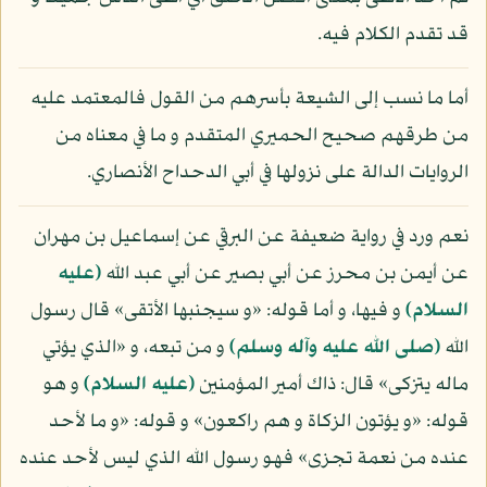
قد تقدم الكلام فيه.
أما ما نسب إلى الشيعة بأسرهم من القول فالمعتمد عليه
من طرقهم صحيح الحميري المتقدم و ما في معناه من
الروايات الدالة على نزولها في أبي الدحداح الأنصاري.
نعم ورد في رواية ضعيفة عن البرقي عن إسماعيل بن مهران
عن أيمن بن محرز عن أبي بصير عن أبي عبد الله
(عليه
السلام)
و فيها، و أما قوله: «و سيجنبها الأتقى» قال رسول
الله
(صلى الله عليه وآله وسلم)
و من تبعه، و «الذي يؤتي
ماله يتزكى» قال: ذاك أمير المؤمنين
(عليه السلام)
و هو
قوله: «و يؤتون الزكاة و هم راكعون» و قوله: «و ما لأحد
عنده من نعمة تجزى» فهو رسول الله الذي ليس لأحد عنده