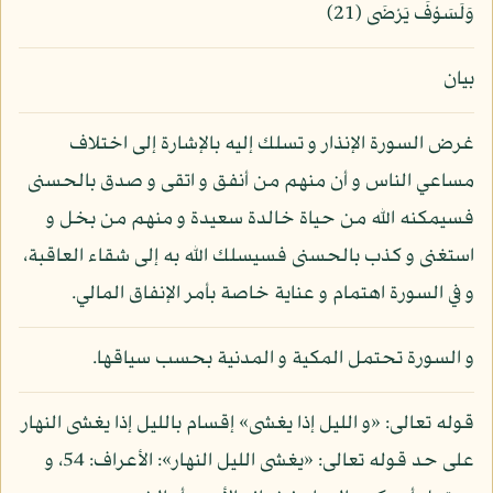
وَلَسَوْفَ يَرْضَى (21)
بيان
غرض السورة الإنذار و تسلك إليه بالإشارة إلى اختلاف
مساعي الناس و أن منهم من أنفق و اتقى و صدق بالحسنى
فسيمكنه الله من حياة خالدة سعيدة و منهم من بخل و
استغنى و كذب بالحسنى فسيسلك الله به إلى شقاء العاقبة،
و في السورة اهتمام و عناية خاصة بأمر الإنفاق المالي.
و السورة تحتمل المكية و المدنية بحسب سياقها.
قوله تعالى: «و الليل إذا يغشى» إقسام بالليل إذا يغشى النهار
على حد قوله تعالى: «يغشى الليل النهار»: الأعراف: 54، و