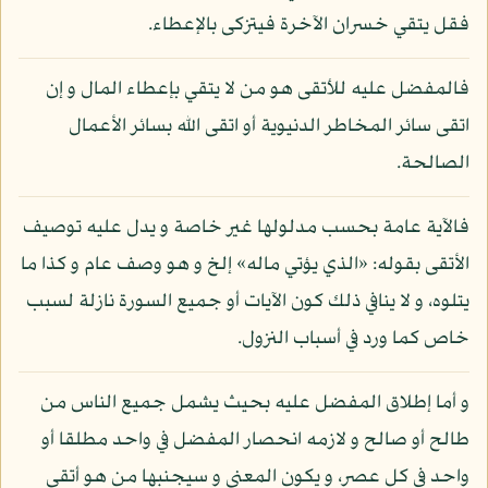
فقل يتقي خسران الآخرة فيتزكى بالإعطاء.
فالمفضل عليه للأتقى هو من لا يتقي بإعطاء المال و إن
اتقى سائر المخاطر الدنيوية أو اتقى الله بسائر الأعمال
الصالحة.
فالآية عامة بحسب مدلولها غير خاصة و يدل عليه توصيف
الأتقى بقوله: «الذي يؤتي ماله» إلخ و هو وصف عام و كذا ما
يتلوه، و لا ينافي ذلك كون الآيات أو جميع السورة نازلة لسبب
خاص كما ورد في أسباب النزول.
و أما إطلاق المفضل عليه بحيث يشمل جميع الناس من
طالح أو صالح و لازمه انحصار المفضل في واحد مطلقا أو
واحد في كل عصر، و يكون المعنى و سيجنبها من هو أتقى