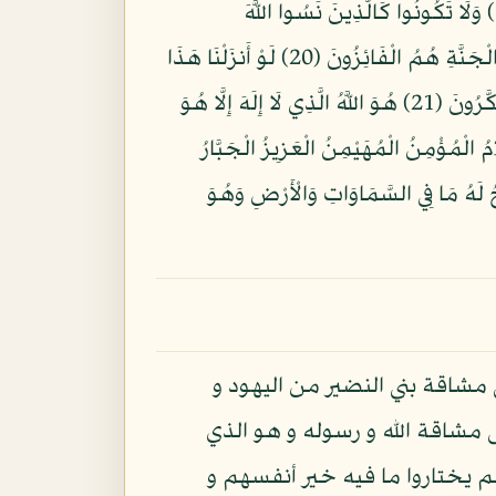
يَا أَيُّهَا الَّذِينَ آمَنُوا اتَّقُوا اللَّهَ وَلْتَنظُرْ نَفْسٌ مَّا قَدَّمَتْ لِغَدٍ وَاتَّقُوا اللَّهَ إِنَّ اللَّهَ خَبِيرٌ بِمَا تَعْمَلُونَ (18) وَلَا تَكُونُوا كَالَّذِينَ نَسُوا اللَّهَ
فَأَنسَاهُمْ أَنفُسَهُمْ أُوْلَئِكَ هُمُ الْفَاسِقُونَ (19) لَا يَسْتَوِي أَصْحَابُ النَّارِ وَأَصْحَابُ الْجَنَّةِ أَصْحَابُ الْجَنَّةِ هُمُ الْفَائِزُونَ (20) لَوْ أَنزَلْنَا هَذَا
الْقُرْآنَ عَلَى جَبَلٍ لَّرَأَيْتَهُ خَاشِعًا مُّتَصَدِّعًا مِّنْ خَشْيَةِ اللَّهِ وَتِلْكَ الْأَمْثَالُ نَضْرِبُهَا لِلنَّاسِ لَعَلَّهُمْ يَتَفَكَّرُونَ (21) هُوَ اللَّهُ الَّذِي لَا إِلَهَ إِلَّا هُوَ
مَلِكُ الْقُدُّوسُ السَّلَامُ الْمُؤْمِنُ الْمُهَيْمِنُ الْعَزِيزُ الْجَبَّارُ
ء الْحُسْنَى يُسَبِّحُ لَهُ مَا فِي السَّمَاوَاتِ وَالْأَرْضِ وَهُوَ
 مشاقة بني النضير من اليهود و
مشاقة الله و رسوله و هو الذي
م يختاروا ما فيه خير أنفسهم و