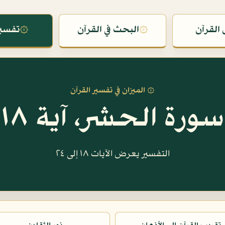
القرآن
۞
البحث في القرآن
۞
تفسير
۞ الميزان في تفسير القرآن
سورة الحشر، آية ١٨
التفسير يعرض الآيات ١٨ إلى ٢٤