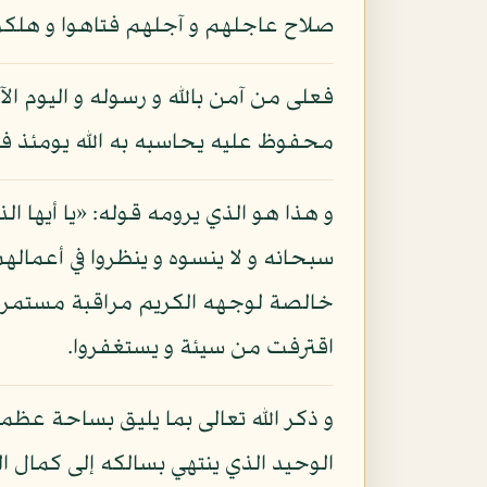
صلاح عاجلهم و آجلهم فتاهوا و هلكوا
فعلى من آمن بالله و رسوله و اليوم ال
محفوظ عليه يحاسبه به الله يومئذ فيج
و هذا هو الذي يرومه قوله: «يا أيها ال
سبحانه و لا ينسوه و ينظروا في أعمال
خالصة لوجهه الكريم مراقبة مستمرة 
اقترفت من سيئة و يستغفروا.
و ذكر الله تعالى بما يليق بساحة عظمته
الوحيد الذي ينتهي بسالكه إلى كمال ال