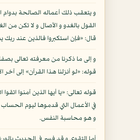
و يتعقب ذلك أعماله الصالحة بدوام ا
قال: «فإن استكبروا فالذين عند ربك يس
و إلى ما ذكرنا من معرفته تعالى بص
قوله: «لو أنزلنا هذا القرآن» إلى آخر ال
قوله تعالى: «يا أيها الذين آمنوا اتقوا
في الأعمال التي قدموها ليوم الحساب أ
و هو محاسبة النفس.
أما التقوى و قد فسر في الحديث بالو