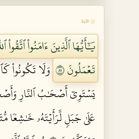
۞ الآية
يَٰٓأَيُّهَا ٱلَّذِينَ ءَامَنُواْ ٱتَّقُواْ ٱل
تَعۡمَلُونَ ١٨
وَلَا تَكُونُواْ كَٱلَّ
يَسۡتَوِيٓ أَصۡحَٰبُ ٱلنَّارِ وَأَصۡحَٰب
عَلَىٰ جَبَلٖ لَّرَأَيۡتَهُۥ خَٰشِعٗا مُّت