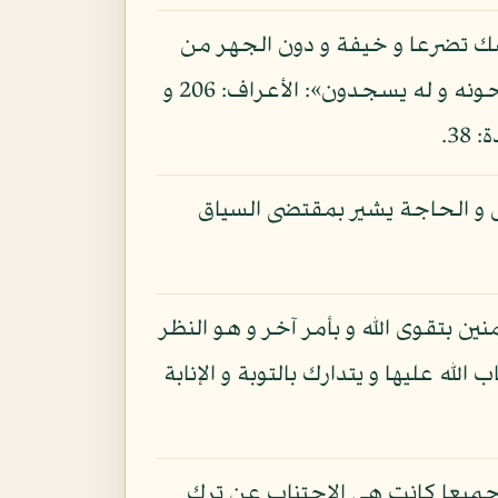
فسك تضرعا و خيفة و دون الجهر من
القول بالغدو و الآصال و لا تكن من الغافلين إن الذين عند ربك لا يستكبرون عن عبادته و يسبحونه و له يسجدون»: الأعراف: 206 و
3.
 و الحاجة يشير بمقتضى السياق
منين بتقوى الله و بأمر آخر و هو النظر
له عليها و يتدارك بالتوبة و الإنابة
 جميعا كانت هي الاجتناب عن ترك