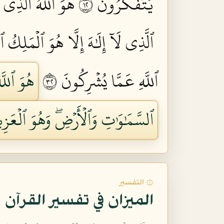
يَتَفَكَّرُونَ ٢١
هُوَ ٱللَّهُ ٱلَّذِي ل
ٱلَّذِي لَآ إِلَٰهَ إِلَّا هُوَ ٱلۡمَلِكُ 
ٱللَّهِ عَمَّا يُشۡرِكُونَ ٢٣
هُوَ ٱللَّ
ٱلسَّمَٰوَٰتِ وَٱلۡأَرۡضِۖ وَهُوَ ٱلۡعَزِي
۞ التفسير
الميزان في تفسير القرآن