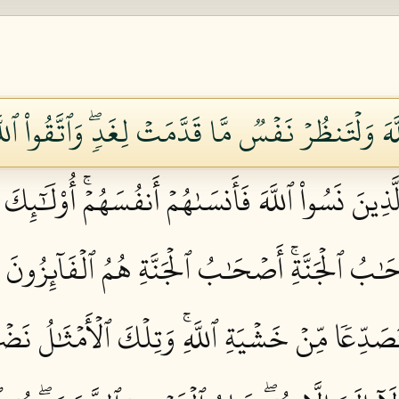
لَّهَ وَلۡتَنظُرۡ نَفۡسٞ مَّا قَدَّمَتۡ لِغَدٖۖ وَٱتَّقُواْ ٱللَّه
ذِينَ نَسُواْ ٱللَّهَ فَأَنسَىٰهُمۡ أَنفُسَهُمۡۚ أُوْلَٰٓئِكَ
ُ ٱلۡجَنَّةِۚ أَصۡحَٰبُ ٱلۡجَنَّةِ هُمُ ٱلۡفَآئِزُونَ ٢٠
َصَدِّعٗا مِّنۡ خَشۡيَةِ ٱللَّهِۚ وَتِلۡكَ ٱلۡأَمۡثَٰلُ نَضۡر