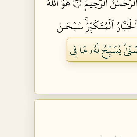
لرَّحۡمَٰنُ ٱلرَّحِيمُ ٢٢
هُوَ ٱللَّهُ
لۡجَبَّارُ ٱلۡمُتَكَبِّرُۚ سُبۡحَٰنَ
سۡنَىٰۚ يُسَبِّحُ لَهُۥ مَا فِي