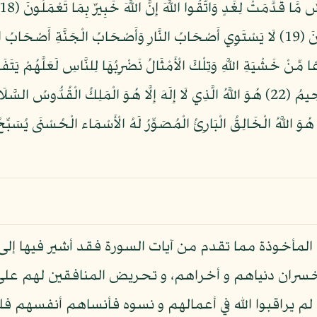
عَالِمُ الْغَيْبِ وَالشَّهَادَةِ هُوَ الرَّحْمَنُ الرَّحِيمُ (22) هُوَ اللَّهُ الَّذِي لَا إِلَهَ إِلَّا هُوَ الْ
مُتَكَبِّرُ سُبْحَانَ اللَّهِ عَمَّا يُشْرِكُونَ (23) هُوَ اللَّهُ الْخَالِقُ الْبَارِئُ الْمُصَوِّرُ لَهُ الْأَسْمَا
 المأخوذة مما تقدم من آيات السورة فقد أشير فيها إلى
سران دنياهم و أخراهم، و تحريض المنافقين لهم على 
م يراقبوا الله في أعمالهم و نسوه فأنساهم أنفسهم فل