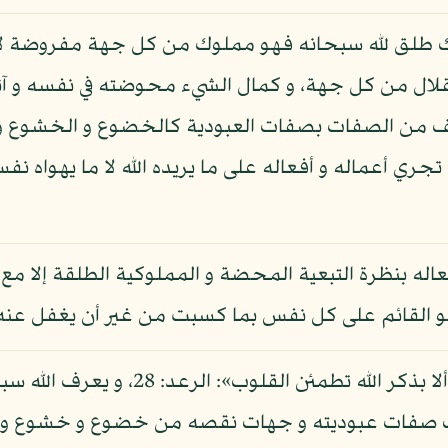
 طلق لله سبحانه فهو مملوك من كل جهة مفروضة لا ا
ال من كل جهة، و كمال الشيء محوضته في نفسه و آثار
ف من الصفات بصفات العبودية كالخضوع و الخشوع و الذ
 تجري أعماله و أفعاله على ما يريده الله لا ما يهواه 
أفعاله بنظرة التبعية المحضة و المملوكية الطلقة إلا مع
القائم على كل نفس بما كسبت من غير أن يغفل عنه أ
و عندئذ يطمئن قلبه كما قال تعالى: «ألا ب
لك صفات عبوديته و جهات نقصه من خضوع و خشوع و ذ