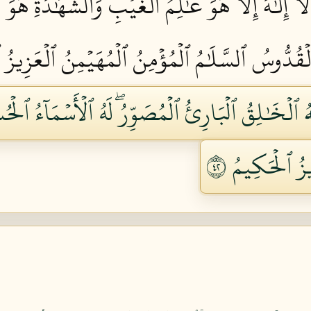
َآ إِلَٰهَ إِلَّا هُوَۖ عَٰلِمُ ٱلۡغَيۡبِ وَٱلشَّهَٰدَةِۖ هُوَ ٱ
ٱلۡقُدُّوسُ ٱلسَّلَٰمُ ٱلۡمُؤۡمِنُ ٱلۡمُهَيۡمِنُ ٱلۡعَزِيزُ ٱ
هُ ٱلۡخَٰلِقُ ٱلۡبَارِئُ ٱلۡمُصَوِّرُۖ لَهُ ٱلۡأَسۡمَآءُ ٱلۡحُ
زُ ٱلۡحَكِيمُ ٢٤