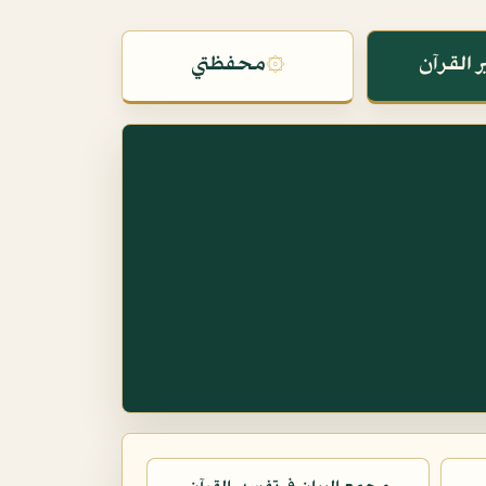
 القرآن
۞
محفظتي