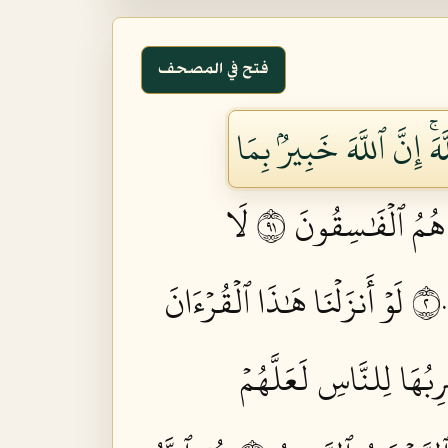
فتح في المصحف
َۚ إِنَّ ٱللَّهَ خَبِيرُۢ بِمَا
 هُمُ ٱلۡفَٰسِقُونَ ١٩
لَا
لَوۡ أَنزَلۡنَا هَٰذَا ٱلۡقُرۡءَانَ
ِبُهَا لِلنَّاسِ لَعَلَّهُمۡ