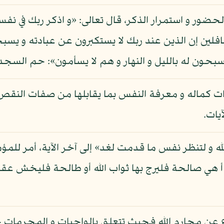
لحضور و استمرار الذكر، قال تعالى: «و اذكر ربك في ن
بحون له بالليل و النهار و هم لا يسأمون»: حم السجدة: 8
فات كماله و معرفة النفس بما يقابلها من صفات النقص
آيات.
 الله و لتنظر نفس ما قدمت لغد» إلى آخر الآية، أمر للمؤ
 هي صالحة فليرج بها ثواب الله أو طالحة فليخش عقاب ال
رع عن محارم الله فحيث تتعلق بالواجبات و المحرمات