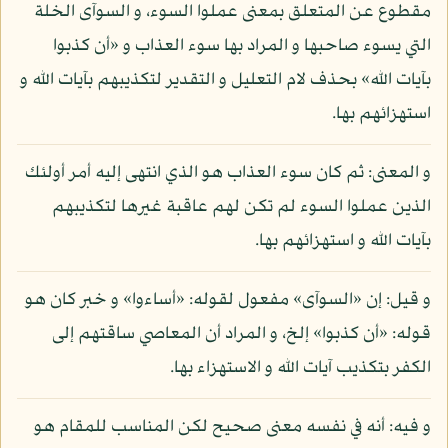
مقطوع عن المتعلق بمعنى عملوا السوء، و السوآى الخلة
التي يسوء صاحبها و المراد بها سوء العذاب و «أن كذبوا
بآيات الله» بحذف لام التعليل و التقدير لتكذيبهم بآيات الله و
استهزائهم بها.
و المعنى: ثم كان سوء العذاب هو الذي انتهى إليه أمر أولئك
الذين عملوا السوء لم تكن لهم عاقبة غيرها لتكذيبهم
بآيات الله و استهزائهم بها.
و قيل: إن «السوآى» مفعول لقوله: «أساءوا» و خبر كان هو
قوله: «أن كذبوا» إلخ، و المراد أن المعاصي ساقتهم إلى
الكفر بتكذيب آيات الله و الاستهزاء بها.
و فيه: أنه في نفسه معنى صحيح لكن المناسب للمقام هو