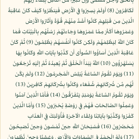
بِالْحَقِّ وَأَجَلٍ مُّسَمًّى وَإِنَّ كَثِيرًا مِّنَ النَّاسِ بِلِقَاء رَبِّهِمْ
لَكَافِرُونَ (8) أَوَلَمْ يَسِيرُوا فِي الْأَرْضِ فَيَنظُرُوا كَيْفَ كَانَ عَاقِبَةُ
الَّذِينَ مِن قَبْلِهِمْ كَانُوا أَشَدَّ مِنْهُمْ قُوَّةً وَأَثَارُوا الْأَرْضَ
وَعَمَرُوهَا أَكْثَرَ مِمَّا عَمَرُوهَا وَجَاءتْهُمْ رُسُلُهُم بِالْبَيِّنَاتِ فَمَا
كَانَ اللَّهُ لِيَظْلِمَهُمْ وَلَكِن كَانُوا أَنفُسَهُمْ يَظْلِمُونَ (9) ثُمَّ كَانَ
عَاقِبَةَ الَّذِينَ أَسَاؤُوا السُّوأَى أَن كَذَّبُوا بِآيَاتِ اللَّهِ وَكَانُوا بِهَا
يَسْتَهْزِؤُون (10) اللَّهُ يَبْدَأُ الْخَلْقَ ثُمَّ يُعِيدُهُ ثُمَّ إِلَيْهِ تُرْجَعُونَ
(11) وَيَوْمَ تَقُومُ السَّاعَةُ يُبْلِسُ الْمُجْرِمُونَ (12) وَلَمْ يَكُن
لَّهُم مِّن شُرَكَائِهِمْ شُفَعَاء وَكَانُوا بِشُرَكَائِهِمْ كَافِرِينَ (13)
وَيَوْمَ تَقُومُ السَّاعَةُ يَوْمَئِذٍ يَتَفَرَّقُونَ (14) فَأَمَّا الَّذِينَ آمَنُوا
وَعَمِلُوا الصَّالِحَاتِ فَهُمْ فِي رَوْضَةٍ يُحْبَرُونَ (15) وَأَمَّا الَّذِينَ
كَفَرُوا وَكَذَّبُوا بِآيَاتِنَا وَلِقَاء الْآخِرَةِ فَأُوْلَئِكَ فِي الْعَذَابِ
مُحْضَرُونَ (16) فَسُبْحَانَ اللَّهِ حِينَ تُمْسُونَ وَحِينَ تُصْبِحُونَ
(17) وَلَهُ الْحَمْدُ فِي السَّمَاوَاتِ وَالْأَرْضِ وَعَشِيًّا وَحِينَ تُظْهِرُونَ