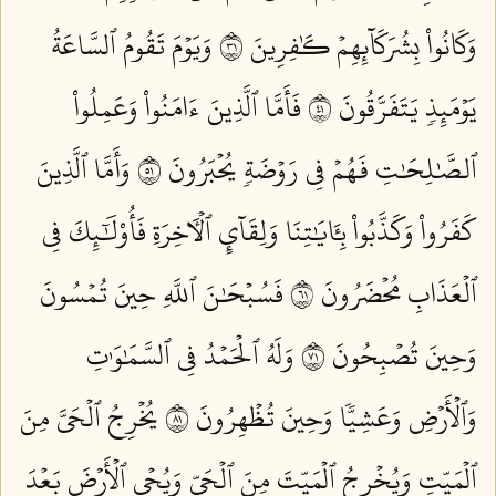
وَكَانُواْ بِشُرَكَآئِهِمۡ كَٰفِرِينَ ١٣
وَيَوۡمَ تَقُومُ ٱلسَّاعَةُ
يَوۡمَئِذٖ يَتَفَرَّقُونَ ١٤
فَأَمَّا ٱلَّذِينَ ءَامَنُواْ وَعَمِلُواْ
ٱلصَّٰلِحَٰتِ فَهُمۡ فِي رَوۡضَةٖ يُحۡبَرُونَ ١٥
وَأَمَّا ٱلَّذِينَ
كَفَرُواْ وَكَذَّبُواْ بِـَٔايَٰتِنَا وَلِقَآيِٕ ٱلۡأٓخِرَةِ فَأُوْلَٰٓئِكَ فِي
ٱلۡعَذَابِ مُحۡضَرُونَ ١٦
فَسُبۡحَٰنَ ٱللَّهِ حِينَ تُمۡسُونَ
وَحِينَ تُصۡبِحُونَ ١٧
وَلَهُ ٱلۡحَمۡدُ فِي ٱلسَّمَٰوَٰتِ
وَٱلۡأَرۡضِ وَعَشِيّٗا وَحِينَ تُظۡهِرُونَ ١٨
يُخۡرِجُ ٱلۡحَيَّ مِنَ
ٱلۡمَيِّتِ وَيُخۡرِجُ ٱلۡمَيِّتَ مِنَ ٱلۡحَيِّ وَيُحۡيِ ٱلۡأَرۡضَ بَعۡدَ