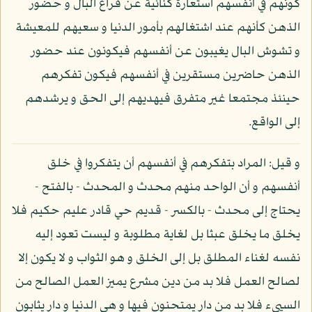
كونهم في أنفسهم استعارة كنائية عن فراغ البال و حضور
الذهن كأنهم عند اشتغالهم بأمور الدنيا و سعيهم للمعيشة
و تشوش البال يغيبون عن أنفسهم فيكونون عند حضور
الذهن حاضرين مستقرين في أنفسهم فيكون تفكرهم
حينئذ مجتمعا غير متفرق فيهديهم إلى الحق و يرشدهم
إلى الواقع.
و قيل: المراد بتفكرهم في أنفسهم أن يتفكروا في خلق
أنفسهم و أن الواحد منهم محدث و المحدث - بالفتح -
يحتاج إلى محدث - بالكسر - قديم حي قادر عليم حكيم فلا
يخلق ما يخلق عبثا بل لغاية مطلوبة و ليست تعود إليه
نفسه لغناء المطلق بل إلى الخلق و هو الثواب و لا يكون إلا
لصالح العمل فلا بد من دين مشرع يميز العمل الصالح من
السيىء فلا بد من دار يمتحنون فيها و هي الدنيا و دار يثابون