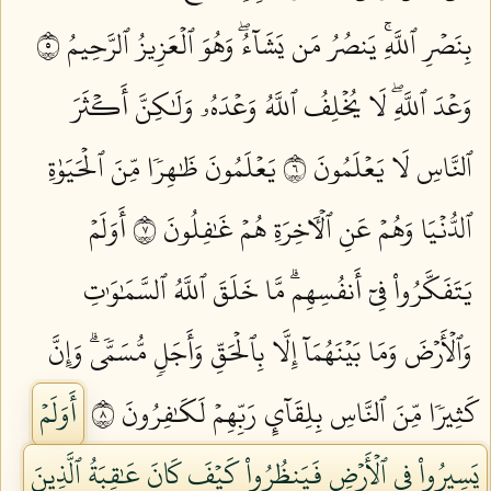
بِنَصۡرِ ٱللَّهِۚ يَنصُرُ مَن يَشَآءُۖ وَهُوَ ٱلۡعَزِيزُ ٱلرَّحِيمُ ٥
وَعۡدَ ٱللَّهِۖ لَا يُخۡلِفُ ٱللَّهُ وَعۡدَهُۥ وَلَٰكِنَّ أَكۡثَرَ
ٱلنَّاسِ لَا يَعۡلَمُونَ ٦
يَعۡلَمُونَ ظَٰهِرٗا مِّنَ ٱلۡحَيَوٰةِ
ٱلدُّنۡيَا وَهُمۡ عَنِ ٱلۡأٓخِرَةِ هُمۡ غَٰفِلُونَ ٧
أَوَلَمۡ
يَتَفَكَّرُواْ فِيٓ أَنفُسِهِمۗ مَّا خَلَقَ ٱللَّهُ ٱلسَّمَٰوَٰتِ
وَٱلۡأَرۡضَ وَمَا بَيۡنَهُمَآ إِلَّا بِٱلۡحَقِّ وَأَجَلٖ مُّسَمّٗىۗ وَإِنَّ
كَثِيرٗا مِّنَ ٱلنَّاسِ بِلِقَآيِٕ رَبِّهِمۡ لَكَٰفِرُونَ ٨
أَوَلَمۡ
يَسِيرُواْ فِي ٱلۡأَرۡضِ فَيَنظُرُواْ كَيۡفَ كَانَ عَٰقِبَةُ ٱلَّذِينَ