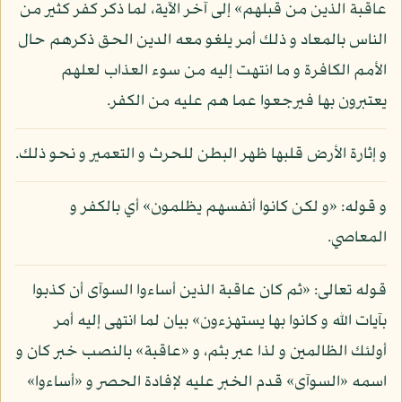
عاقبة الذين من قبلهم» إلى آخر الآية، لما ذكر كفر كثير من
الناس بالمعاد و ذلك أمر يلغو معه الدين الحق ذكرهم حال
الأمم الكافرة و ما انتهت إليه من سوء العذاب لعلهم
يعتبرون بها فيرجعوا عما هم عليه من الكفر.
و إثارة الأرض قلبها ظهر البطن للحرث و التعمير و نحو ذلك.
و قوله: «و لكن كانوا أنفسهم يظلمون» أي بالكفر و
المعاصي.
قوله تعالى: «ثم كان عاقبة الذين أساءوا السوآى أن كذبوا
بآيات الله و كانوا بها يستهزءون» بيان لما انتهى إليه أمر
أولئك الظالمين و لذا عبر بثم، و «عاقبة» بالنصب خبر كان و
اسمه «السوآى» قدم الخبر عليه لإفادة الحصر و «أساءوا»