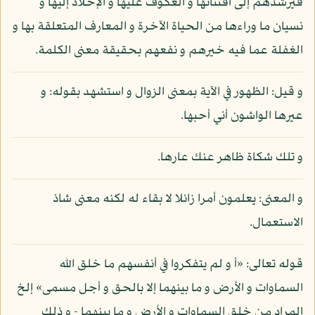
فيرشدهم إلى اقتنائها و العكوف عليها و الإخلاد إليها و
نسيان ما وراءها من الحياة الآخرة و المعارف المتعلقة بها و
الغفلة عما فيه خيرهم و نفعهم بحقيقة معنى الكلمة.
و قيل: الظهور في الآية بمعنى الزوال و استشهد بقوله: و
عيرها الواشون أني أحبها.
و تلك شكاة ظاهر عنك عارها.
و المعنى: يعلمون أمرا زائلا لا بقاء له لكنه معنى شاذ
الاستعمال.
قوله تعالى: «أ و لم يتفكروا في أنفسهم ما خلق الله
السماوات و الأرض و ما بينهما إلا بالحق و أجل مسمى» إلخ
المراد من خلق السماوات و الأرض و ما بينهما - و ذلك