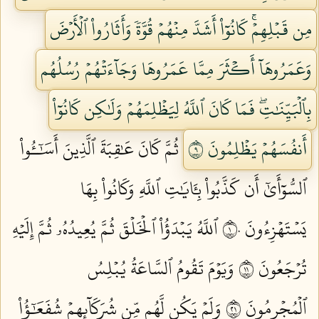
مِن قَبۡلِهِمۡۚ كَانُوٓاْ أَشَدَّ مِنۡهُمۡ قُوَّةٗ وَأَثَارُواْ ٱلۡأَرۡضَ
وَعَمَرُوهَآ أَكۡثَرَ مِمَّا عَمَرُوهَا وَجَآءَتۡهُمۡ رُسُلُهُم
بِٱلۡبَيِّنَٰتِۖ فَمَا كَانَ ٱللَّهُ لِيَظۡلِمَهُمۡ وَلَٰكِن كَانُوٓاْ
أَنفُسَهُمۡ يَظۡلِمُونَ ٩
ثُمَّ كَانَ عَٰقِبَةَ ٱلَّذِينَ أَسَٰٓـُٔواْ
ٱلسُّوٓأَىٰٓ أَن كَذَّبُواْ بِـَٔايَٰتِ ٱللَّهِ وَكَانُواْ بِهَا
يَسۡتَهۡزِءُونَ ١٠
ٱللَّهُ يَبۡدَؤُاْ ٱلۡخَلۡقَ ثُمَّ يُعِيدُهُۥ ثُمَّ إِلَيۡهِ
تُرۡجَعُونَ ١١
وَيَوۡمَ تَقُومُ ٱلسَّاعَةُ يُبۡلِسُ
ٱلۡمُجۡرِمُونَ ١٢
وَلَمۡ يَكُن لَّهُم مِّن شُرَكَآئِهِمۡ شُفَعَٰٓؤُاْ