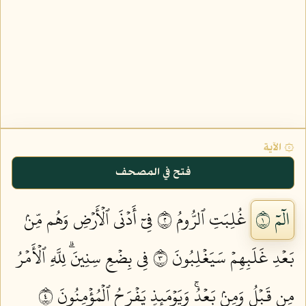
۞ الآية
فتح في المصحف
الٓمٓ ١
غُلِبَتِ ٱلرُّومُ ٢
فِيٓ أَدۡنَى ٱلۡأَرۡضِ وَهُم مِّنۢ
بَعۡدِ غَلَبِهِمۡ سَيَغۡلِبُونَ ٣
فِي بِضۡعِ سِنِينَۗ لِلَّهِ ٱلۡأَمۡرُ
مِن قَبۡلُ وَمِنۢ بَعۡدُۚ وَيَوۡمَئِذٖ يَفۡرَحُ ٱلۡمُؤۡمِنُونَ ٤