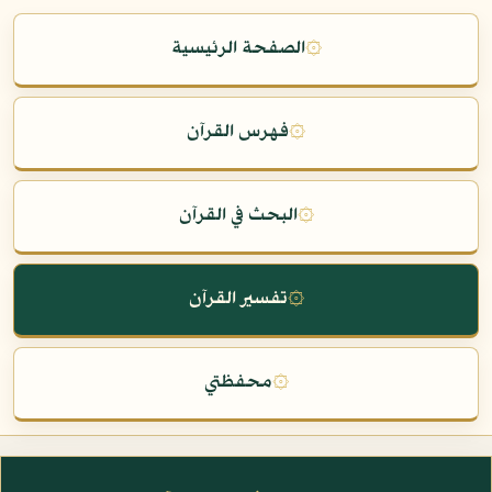
۞
الصفحة الرئيسية
۞
فهرس القرآن
۞
البحث في القرآن
۞
تفسير القرآن
۞
محفظتي