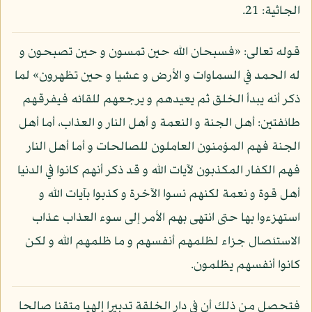
الجاثية: 21.
قوله تعالى: «فسبحان الله حين تمسون و حين تصبحون و
له الحمد في السماوات و الأرض و عشيا و حين تظهرون» لما
ذكر أنه يبدأ الخلق ثم يعيدهم و يرجعهم للقائه فيفرقهم
طائفتين: أهل الجنة و النعمة و أهل النار و العذاب، أما أهل
الجنة فهم المؤمنون العاملون للصالحات و أما أهل النار
فهم الكفار المكذبون لآيات الله و قد ذكر أنهم كانوا في الدنيا
أهل قوة و نعمة لكنهم نسوا الآخرة و كذبوا بآيات الله و
استهزءوا بها حتى انتهى بهم الأمر إلى سوء العذاب عذاب
الاستئصال جزاء لظلمهم أنفسهم و ما ظلمهم الله و لكن
كانوا أنفسهم يظلمون.
فتحصل من ذلك أن في دار الخلقة تدبيرا إلهيا متقنا صالحا