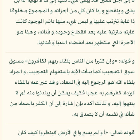
لا إلى أجل معين فلا يبقى شيء منها إلى ما لا نهاية له بل
يفنى و ينقطع و إذا كان كل من أجزائه و المجموع مخلوقا
ذا غاية تترتب عليها و ليس شيء منها دائم الوجود كانت
غايته مترتبة عليه بعد انقطاع وجوده و فنائه، و هذا هو
الآخرة التي ستظهر بعد انقضاء الدنيا و فنائها.
و قوله: «و إن كثيرا من الناس بلقاء ربهم لكافرون» مسوق
سوق التعجيب كما بدأت الآية باستفهام التعجيب، و المراد
بلقاء الله هو الرجوع إليه في المعاد، و قد عبر عنه باللقاء
ليزداد كفرهم به عجبا فكيف يمكن أن يبتدئوا منه ثم لا
ينتهوا إليه، و لذلك أكده بإن إشارة إلى أن الكفر بالمعاد من
شأنه في نفسه أن لا يصدق به.
قوله تعالى: «أ و لم يسيروا في الأرض فينظروا كيف كان