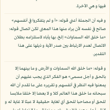
فيها و هي الآخرة.
و فيه أن الجملة أعني قوله: «أ و لم يتفكروا في أنفسهم»
صالح في نفسه لأن يراد منها هذا المعنى لكن اتصال قوله:
«ما خلق الله السماوات» إلخ، بها يأباه لاستلزامه بطلان
الاتصال لعدم الارتباط بين صدر الآية و ذيلها على هذا
التقدير.
و قوله: «ما خلق الله السماوات و الأرض و ما بينهما إلا
بالحق و أجل مسمى» هو الفكر الذي يجب عليهم أن
يمعنوا فيه النظر في أنفسهم و تقريره على ما تقدم أن الله
سبحانه ما خلق هذا العالم كلا و لا بعضا إلا خلقا ملابسا
للحق أو مصاحبا للحق أي لغاية حقيقية لا عبثا لا غاية له و