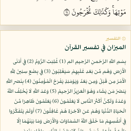
مَوۡتِهَاۚ وَكَذَٰلِكَ تُخۡرَجُونَ ١٩
۞ التفسير
الميزان في تفسير القرآن
بِسْمِ اللّهِ الرَّحْمنِ الرَّحِيمِ الم (1) غُلِبَتِ الرُّومُ (2) فِي أَدْنَى
الْأَرْضِ وَهُم مِّن بَعْدِ غَلَبِهِمْ سَيَغْلِبُونَ (3) فِي بِضْعِ سِنِينَ لِلَّهِ
الْأَمْرُ مِن قَبْلُ وَمِن بَعْدُ وَيَوْمَئِذٍ يَفْرَحُ الْمُؤْمِنُونَ (4) بِنَصْرِ اللَّهِ
يَنصُرُ مَن يَشَاء وَهُوَ الْعَزِيزُ الرَّحِيمُ (5) وَعْدَ اللَّهِ لَا يُخْلِفُ اللَّهُ
وَعْدَهُ وَلَكِنَّ أَكْثَرَ النَّاسِ لَا يَعْلَمُونَ (6) يَعْلَمُونَ ظَاهِرًا مِّنَ
الْحَيَاةِ الدُّنْيَا وَهُمْ عَنِ الْآخِرَةِ هُمْ غَافِلُونَ (7) أَوَلَمْ يَتَفَكَّرُوا
فِي أَنفُسِهِمْ مَا خَلَقَ اللَّهُ السَّمَاوَاتِ وَالْأَرْضَ وَمَا بَيْنَهُمَا إِلَّا