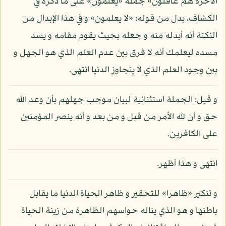
الآخرة هم غافلون» جملة «يعلمون» على ما ذكره في
الكشاف، بدل من قوله: «لا يعلمون» و في هذا الإبدال من
النكتة أنه أبدله منه و جعله بحيث يقوم مقامه و يسد
مسده ليعلمك أنه لا فرق بين عدم العلم الذي هو الجهل و
بين وجود العلم الذي لا يتجاوز الدنيا انتهى.
و قيل: الجملة استثنائية لبيان موجب جهلهم بأن وعد الله
حق و أن لله الأمر من قبل و من بعد و أنه ينصر المؤمنين
على الكافرين.
انتهى و هذا أظهر.
و تنكير «ظاهرا» للتحقير و ظاهر الحياة الدنيا ما يقابل
باطنها و هو الذي يناله حواسهم الظاهرة من زينة الحياة