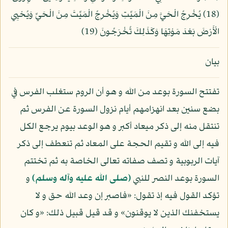
(18) يُخْرِجُ الْحَيَّ مِنَ الْمَيِّتِ وَيُخْرِجُ الْمَيِّتَ مِنَ الْحَيِّ وَيُحْيِي
الْأَرْضَ بَعْدَ مَوْتِهَا وَكَذَلِكَ تُخْرَجُونَ (19)
بيان
تفتتح السورة بوعد من الله و هو أن الروم ستغلب الفرس في
بضع سنين بعد انهزامهم أيام نزول السورة عن الفرس ثم
تنتقل منه إلى ذكر ميعاد أكبر و هو الوعد بيوم يرجع الكل
فيه إلى الله و تقيم الحجة على المعاد ثم تنعطف إلى ذكر
آيات الربوبية و تصف صفاته تعالى الخاصة به ثم تختتم
السورة بوعد النصر للنبي
(صلى الله عليه وآله وسلم)
و
تؤكد القول فيه إذ تقول: «فاصبر إن وعد الله حق و لا
يستخفنك الذين لا يوقنون» و قد قيل قبيل ذلك: «و كان