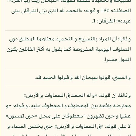
تسبيحه و تحميده لنفسه كقوله: «سبحان ربك رب العزة»:
الصافات: 180 و قوله: «الحمد لله الذي نزل الفرقان على
عبده»: الفرقان: 1.
و ثانيا: أن المراد بالتسبيح و التحميد معناهما المطلق دون
الصلوات اليومية المفروضة كما يقول به أكثر القائلين بكون
القول مقدرا.
و المعنى: قولوا سبحان الله و قولوا الحمد لله.
و ثالثا: أن قوله: «و له الحمد في السماوات و الأرض»
معترضة واقعة بين المعطوف و المعطوف عليه، و قوله: «و
عشيا و حين تظهرون» معطوفان على محل «حين تمسون»
لا على قوله: «في السماوات و الأرض» حتى يختص المساء و