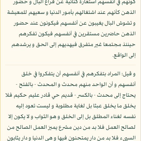
كونهم في أنفسهم استعارة كنائية عن فراغ البال و حضور
الذهن كأنهم عند اشتغالهم بأمور الدنيا و سعيهم للمعيشة
و تشوش البال يغيبون عن أنفسهم فيكونون عند حضور
الذهن حاضرين مستقرين في أنفسهم فيكون تفكرهم
حينئذ مجتمعا غير متفرق فيهديهم إلى الحق و يرشدهم
إلى الواقع.
و قيل: المراد بتفكرهم في أنفسهم أن يتفكروا في خلق
أنفسهم و أن الواحد منهم محدث و المحدث - بالفتح -
يحتاج إلى محدث - بالكسر - قديم حي قادر عليم حكيم فلا
يخلق ما يخلق عبثا بل لغاية مطلوبة و ليست تعود إليه
نفسه لغناء المطلق بل إلى الخلق و هو الثواب و لا يكون إلا
لصالح العمل فلا بد من دين مشرع يميز العمل الصالح من
السيىء فلا بد من دار يمتحنون فيها و هي الدنيا و دار يثابون