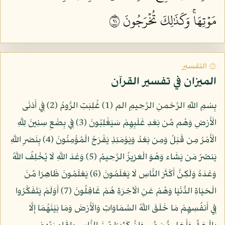
مَوۡتِهَاۚ وَكَذَٰلِكَ تُخۡرَجُونَ ١٩
۞ التفسير
الميزان في تفسير القرآن
بِسْمِ اللّهِ الرَّحْمنِ الرَّحِيمِ الم (1) غُلِبَتِ الرُّومُ (2) فِي أَدْنَى
الْأَرْضِ وَهُم مِّن بَعْدِ غَلَبِهِمْ سَيَغْلِبُونَ (3) فِي بِضْعِ سِنِينَ لِلَّهِ
الْأَمْرُ مِن قَبْلُ وَمِن بَعْدُ وَيَوْمَئِذٍ يَفْرَحُ الْمُؤْمِنُونَ (4) بِنَصْرِ اللَّهِ
يَنصُرُ مَن يَشَاء وَهُوَ الْعَزِيزُ الرَّحِيمُ (5) وَعْدَ اللَّهِ لَا يُخْلِفُ اللَّهُ
وَعْدَهُ وَلَكِنَّ أَكْثَرَ النَّاسِ لَا يَعْلَمُونَ (6) يَعْلَمُونَ ظَاهِرًا مِّنَ
الْحَيَاةِ الدُّنْيَا وَهُمْ عَنِ الْآخِرَةِ هُمْ غَافِلُونَ (7) أَوَلَمْ يَتَفَكَّرُوا
فِي أَنفُسِهِمْ مَا خَلَقَ اللَّهُ السَّمَاوَاتِ وَالْأَرْضَ وَمَا بَيْنَهُمَا إِلَّا