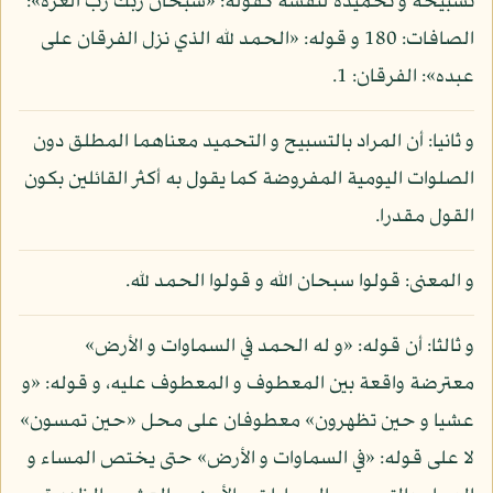
تسبيحه و تحميده لنفسه كقوله: «سبحان ربك رب العزة»:
الصافات: 180 و قوله: «الحمد لله الذي نزل الفرقان على
عبده»: الفرقان: 1.
و ثانيا: أن المراد بالتسبيح و التحميد معناهما المطلق دون
الصلوات اليومية المفروضة كما يقول به أكثر القائلين بكون
القول مقدرا.
و المعنى: قولوا سبحان الله و قولوا الحمد لله.
و ثالثا: أن قوله: «و له الحمد في السماوات و الأرض»
معترضة واقعة بين المعطوف و المعطوف عليه، و قوله: «و
عشيا و حين تظهرون» معطوفان على محل «حين تمسون»
لا على قوله: «في السماوات و الأرض» حتى يختص المساء و