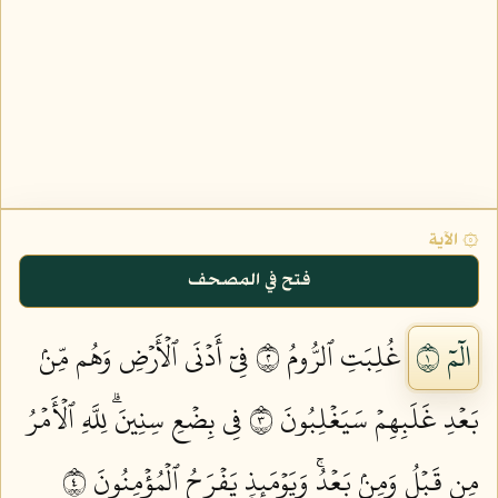
۞ الآية
فتح في المصحف
الٓمٓ ١
غُلِبَتِ ٱلرُّومُ ٢
فِيٓ أَدۡنَى ٱلۡأَرۡضِ وَهُم مِّنۢ
بَعۡدِ غَلَبِهِمۡ سَيَغۡلِبُونَ ٣
فِي بِضۡعِ سِنِينَۗ لِلَّهِ ٱلۡأَمۡرُ
مِن قَبۡلُ وَمِنۢ بَعۡدُۚ وَيَوۡمَئِذٖ يَفۡرَحُ ٱلۡمُؤۡمِنُونَ ٤