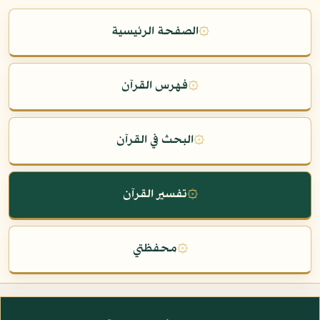
۞
الصفحة الرئيسية
۞
فهرس القرآن
۞
البحث في القرآن
۞
تفسير القرآن
۞
محفظتي