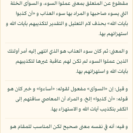
مقطوع عن المتعلق بمعنى عملوا السوء، و السوآى الخلة
التي يسوء صاحبها و المراد بها سوء العذاب و «أن كذبوا
بآيات الله» بحذف لام التعليل و التقدير لتكذيبهم بآيات الله و
استهزائهم بها.
و المعنى: ثم كان سوء العذاب هو الذي انتهى إليه أمر أولئك
الذين عملوا السوء لم تكن لهم عاقبة غيرها لتكذيبهم
بآيات الله و استهزائهم بها.
و قيل: إن «السوآى» مفعول لقوله: «أساءوا» و خبر كان هو
قوله: «أن كذبوا» إلخ، و المراد أن المعاصي ساقتهم إلى
الكفر بتكذيب آيات الله و الاستهزاء بها.
و فيه: أنه في نفسه معنى صحيح لكن المناسب للمقام هو