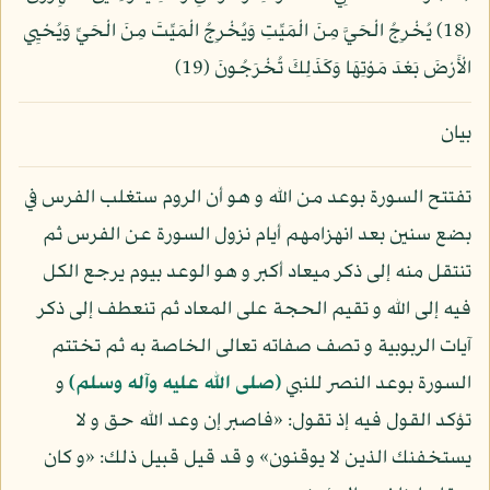
(18) يُخْرِجُ الْحَيَّ مِنَ الْمَيِّتِ وَيُخْرِجُ الْمَيِّتَ مِنَ الْحَيِّ وَيُحْيِي
الْأَرْضَ بَعْدَ مَوْتِهَا وَكَذَلِكَ تُخْرَجُونَ (19)
بيان
تفتتح السورة بوعد من الله و هو أن الروم ستغلب الفرس في
بضع سنين بعد انهزامهم أيام نزول السورة عن الفرس ثم
تنتقل منه إلى ذكر ميعاد أكبر و هو الوعد بيوم يرجع الكل
فيه إلى الله و تقيم الحجة على المعاد ثم تنعطف إلى ذكر
آيات الربوبية و تصف صفاته تعالى الخاصة به ثم تختتم
السورة بوعد النصر للنبي
(صلى الله عليه وآله وسلم)
و
تؤكد القول فيه إذ تقول: «فاصبر إن وعد الله حق و لا
يستخفنك الذين لا يوقنون» و قد قيل قبيل ذلك: «و كان