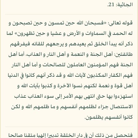
الجاثية: 21.
قوله تعالى: «فسبحان الله حين تمسون و حين تصبحون و
له الحمد في السماوات و الأرض و عشيا و حين تظهرون» لما
ذكر أنه يبدأ الخلق ثم يعيدهم و يرجعهم للقائه فيفرقهم
طائفتين: أهل الجنة و النعمة و أهل النار و العذاب، أما أهل
الجنة فهم المؤمنون العاملون للصالحات و أما أهل النار
فهم الكفار المكذبون لآيات الله و قد ذكر أنهم كانوا في الدنيا
أهل قوة و نعمة لكنهم نسوا الآخرة و كذبوا بآيات الله و
استهزءوا بها حتى انتهى بهم الأمر إلى سوء العذاب عذاب
الاستئصال جزاء لظلمهم أنفسهم و ما ظلمهم الله و لكن
كانوا أنفسهم يظلمون.
فتحصل من ذلك أن في دار الخلقة تدبيرا إلهيا متقنا صالحا