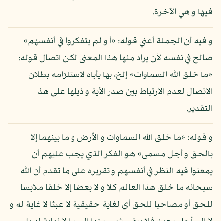
فيها و هي الآخرة.
و فيه أن الجملة أعني قوله: «أ و لم يتفكروا في أنفسهم»
صالح في نفسه لأن يراد منها هذا المعنى لكن اتصال قوله:
«ما خلق الله السماوات» إلخ، بها يأباه لاستلزامه بطلان
الاتصال لعدم الارتباط بين صدر الآية و ذيلها على هذا
التقدير.
و قوله: «ما خلق الله السماوات و الأرض و ما بينهما إلا
بالحق و أجل مسمى» هو الفكر الذي يجب عليهم أن
يمعنوا فيه النظر في أنفسهم و تقريره على ما تقدم أن الله
سبحانه ما خلق هذا العالم كلا و لا بعضا إلا خلقا ملابسا
للحق أو مصاحبا للحق أي لغاية حقيقية لا عبثا لا غاية له و