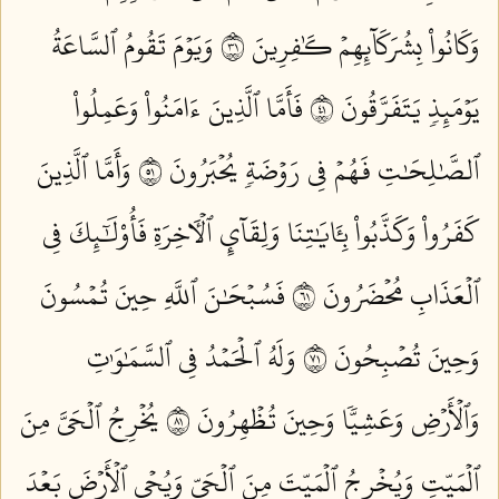
وَكَانُواْ بِشُرَكَآئِهِمۡ كَٰفِرِينَ ١٣
وَيَوۡمَ تَقُومُ ٱلسَّاعَةُ
يَوۡمَئِذٖ يَتَفَرَّقُونَ ١٤
فَأَمَّا ٱلَّذِينَ ءَامَنُواْ وَعَمِلُواْ
ٱلصَّٰلِحَٰتِ فَهُمۡ فِي رَوۡضَةٖ يُحۡبَرُونَ ١٥
وَأَمَّا ٱلَّذِينَ
كَفَرُواْ وَكَذَّبُواْ بِـَٔايَٰتِنَا وَلِقَآيِٕ ٱلۡأٓخِرَةِ فَأُوْلَٰٓئِكَ فِي
ٱلۡعَذَابِ مُحۡضَرُونَ ١٦
فَسُبۡحَٰنَ ٱللَّهِ حِينَ تُمۡسُونَ
وَحِينَ تُصۡبِحُونَ ١٧
وَلَهُ ٱلۡحَمۡدُ فِي ٱلسَّمَٰوَٰتِ
وَٱلۡأَرۡضِ وَعَشِيّٗا وَحِينَ تُظۡهِرُونَ ١٨
يُخۡرِجُ ٱلۡحَيَّ مِنَ
ٱلۡمَيِّتِ وَيُخۡرِجُ ٱلۡمَيِّتَ مِنَ ٱلۡحَيِّ وَيُحۡيِ ٱلۡأَرۡضَ بَعۡدَ