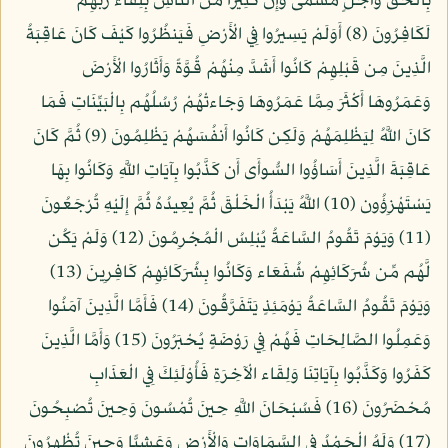
بِالْحَقِّ وَأَجَلٍ مُّسَمًّى وَإِنَّ كَثِيرًا مِّنَ النَّاسِ بِلِقَاء رَبِّهِمْ
لَكَافِرُونَ (8) أَوَلَمْ يَسِيرُوا فِي الْأَرْضِ فَيَنظُرُوا كَيْفَ كَانَ عَاقِبَةُ
الَّذِينَ مِن قَبْلِهِمْ كَانُوا أَشَدَّ مِنْهُمْ قُوَّةً وَأَثَارُوا الْأَرْضَ
وَعَمَرُوهَا أَكْثَرَ مِمَّا عَمَرُوهَا وَجَاءتْهُمْ رُسُلُهُم بِالْبَيِّنَاتِ فَمَا
كَانَ اللَّهُ لِيَظْلِمَهُمْ وَلَكِن كَانُوا أَنفُسَهُمْ يَظْلِمُونَ (9) ثُمَّ كَانَ
عَاقِبَةَ الَّذِينَ أَسَاؤُوا السُّوأَى أَن كَذَّبُوا بِآيَاتِ اللَّهِ وَكَانُوا بِهَا
يَسْتَهْزِؤُون (10) اللَّهُ يَبْدَأُ الْخَلْقَ ثُمَّ يُعِيدُهُ ثُمَّ إِلَيْهِ تُرْجَعُونَ
(11) وَيَوْمَ تَقُومُ السَّاعَةُ يُبْلِسُ الْمُجْرِمُونَ (12) وَلَمْ يَكُن
لَّهُم مِّن شُرَكَائِهِمْ شُفَعَاء وَكَانُوا بِشُرَكَائِهِمْ كَافِرِينَ (13)
وَيَوْمَ تَقُومُ السَّاعَةُ يَوْمَئِذٍ يَتَفَرَّقُونَ (14) فَأَمَّا الَّذِينَ آمَنُوا
وَعَمِلُوا الصَّالِحَاتِ فَهُمْ فِي رَوْضَةٍ يُحْبَرُونَ (15) وَأَمَّا الَّذِينَ
كَفَرُوا وَكَذَّبُوا بِآيَاتِنَا وَلِقَاء الْآخِرَةِ فَأُوْلَئِكَ فِي الْعَذَابِ
مُحْضَرُونَ (16) فَسُبْحَانَ اللَّهِ حِينَ تُمْسُونَ وَحِينَ تُصْبِحُونَ
(17) وَلَهُ الْحَمْدُ فِي السَّمَاوَاتِ وَالْأَرْضِ وَعَشِيًّا وَحِينَ تُظْهِرُونَ