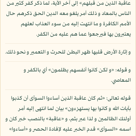
عاقبة الذين من قبلهم» إلى آخر الآية، لما ذكر كفر كثير من
الناس بالمعاد و ذلك أمر يلغو معه الدين الحق ذكرهم حال
الأمم الكافرة و ما انتهت إليه من سوء العذاب لعلهم
يعتبرون بها فيرجعوا عما هم عليه من الكفر.
و إثارة الأرض قلبها ظهر البطن للحرث و التعمير و نحو ذلك.
و قوله: «و لكن كانوا أنفسهم يظلمون» أي بالكفر و
المعاصي.
قوله تعالى: «ثم كان عاقبة الذين أساءوا السوآى أن كذبوا
بآيات الله و كانوا بها يستهزءون» بيان لما انتهى إليه أمر
أولئك الظالمين و لذا عبر بثم، و «عاقبة» بالنصب خبر كان و
اسمه «السوآى» قدم الخبر عليه لإفادة الحصر و «أساءوا»