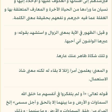
فيرشدهم إلى اقتنائها و العكوف عليها و الإخلاد إليها و
نسيان ما وراءها من الحياة الآخرة و المعارف المتعلقة بها و
الغفلة عما فيه خيرهم و نفعهم بحقيقة معنى الكلمة.
و قيل: الظهور في الآية بمعنى الزوال و استشهد بقوله: و
عيرها الواشون أني أحبها.
و تلك شكاة ظاهر عنك عارها.
و المعنى: يعلمون أمرا زائلا لا بقاء له لكنه معنى شاذ
الاستعمال.
قوله تعالى: «أ و لم يتفكروا في أنفسهم ما خلق الله
السماوات و الأرض و ما بينهما إلا بالحق و أجل مسمى» إلخ
المراد من خلق السماوات و الأرض و ما بينهما - و ذلك