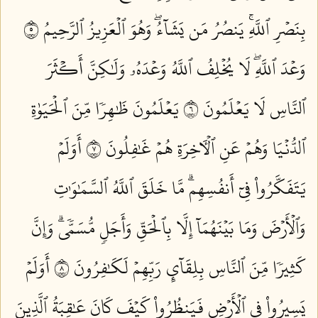
بِنَصۡرِ ٱللَّهِۚ يَنصُرُ مَن يَشَآءُۖ وَهُوَ ٱلۡعَزِيزُ ٱلرَّحِيمُ ٥
وَعۡدَ ٱللَّهِۖ لَا يُخۡلِفُ ٱللَّهُ وَعۡدَهُۥ وَلَٰكِنَّ أَكۡثَرَ
ٱلنَّاسِ لَا يَعۡلَمُونَ ٦
يَعۡلَمُونَ ظَٰهِرٗا مِّنَ ٱلۡحَيَوٰةِ
ٱلدُّنۡيَا وَهُمۡ عَنِ ٱلۡأٓخِرَةِ هُمۡ غَٰفِلُونَ ٧
أَوَلَمۡ
يَتَفَكَّرُواْ فِيٓ أَنفُسِهِمۗ مَّا خَلَقَ ٱللَّهُ ٱلسَّمَٰوَٰتِ
وَٱلۡأَرۡضَ وَمَا بَيۡنَهُمَآ إِلَّا بِٱلۡحَقِّ وَأَجَلٖ مُّسَمّٗىۗ وَإِنَّ
كَثِيرٗا مِّنَ ٱلنَّاسِ بِلِقَآيِٕ رَبِّهِمۡ لَكَٰفِرُونَ ٨
أَوَلَمۡ
يَسِيرُواْ فِي ٱلۡأَرۡضِ فَيَنظُرُواْ كَيۡفَ كَانَ عَٰقِبَةُ ٱلَّذِينَ