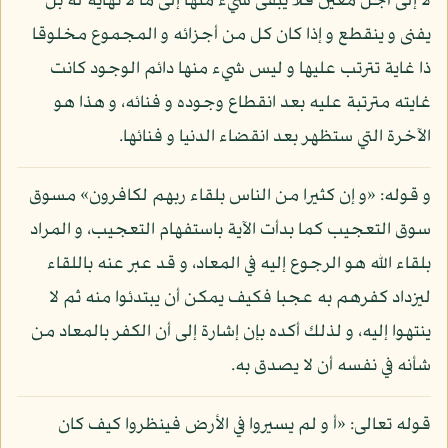
لا إلى أجل معين فلا يبقى شيء منها إلى ما لا نهاية له بل
يفنى و ينقطع و إذا كان كل من أجزائه و المجموع مخلوقا
ذا غاية تترتب عليها و ليس شيء منها دائم الوجود كانت
غايته مترتبة عليه بعد انقطاع وجوده و فنائه، و هذا هو
الآخرة التي ستظهر بعد انقضاء الدنيا و فنائها.
و قوله: «و إن كثيرا من الناس بلقاء ربهم لكافرون» مسوق
سوق التعجيب كما بدأت الآية باستفهام التعجيب، و المراد
بلقاء الله هو الرجوع إليه في المعاد، و قد عبر عنه باللقاء
ليزداد كفرهم به عجبا فكيف يمكن أن يبتدئوا منه ثم لا
ينتهوا إليه، و لذلك أكده بإن إشارة إلى أن الكفر بالمعاد من
شأنه في نفسه أن لا يصدق به.
قوله تعالى: «أ و لم يسيروا في الأرض فينظروا كيف كان