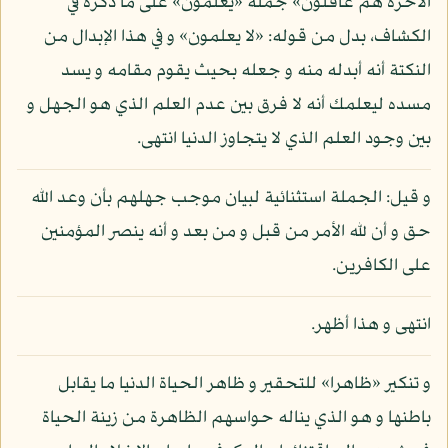
الآخرة هم غافلون» جملة «يعلمون» على ما ذكره في
الكشاف، بدل من قوله: «لا يعلمون» و في هذا الإبدال من
النكتة أنه أبدله منه و جعله بحيث يقوم مقامه و يسد
مسده ليعلمك أنه لا فرق بين عدم العلم الذي هو الجهل و
بين وجود العلم الذي لا يتجاوز الدنيا انتهى.
و قيل: الجملة استثنائية لبيان موجب جهلهم بأن وعد الله
حق و أن لله الأمر من قبل و من بعد و أنه ينصر المؤمنين
على الكافرين.
انتهى و هذا أظهر.
و تنكير «ظاهرا» للتحقير و ظاهر الحياة الدنيا ما يقابل
باطنها و هو الذي يناله حواسهم الظاهرة من زينة الحياة