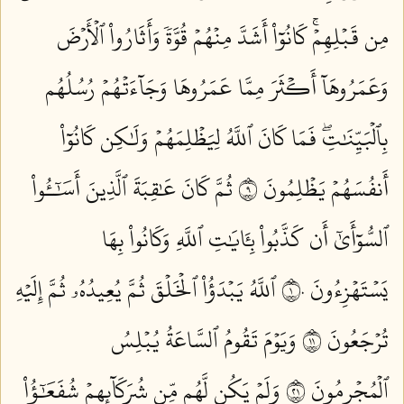
مِن قَبۡلِهِمۡۚ كَانُوٓاْ أَشَدَّ مِنۡهُمۡ قُوَّةٗ وَأَثَارُواْ ٱلۡأَرۡضَ
وَعَمَرُوهَآ أَكۡثَرَ مِمَّا عَمَرُوهَا وَجَآءَتۡهُمۡ رُسُلُهُم
بِٱلۡبَيِّنَٰتِۖ فَمَا كَانَ ٱللَّهُ لِيَظۡلِمَهُمۡ وَلَٰكِن كَانُوٓاْ
أَنفُسَهُمۡ يَظۡلِمُونَ ٩
ثُمَّ كَانَ عَٰقِبَةَ ٱلَّذِينَ أَسَٰٓـُٔواْ
ٱلسُّوٓأَىٰٓ أَن كَذَّبُواْ بِـَٔايَٰتِ ٱللَّهِ وَكَانُواْ بِهَا
يَسۡتَهۡزِءُونَ ١٠
ٱللَّهُ يَبۡدَؤُاْ ٱلۡخَلۡقَ ثُمَّ يُعِيدُهُۥ ثُمَّ إِلَيۡهِ
تُرۡجَعُونَ ١١
وَيَوۡمَ تَقُومُ ٱلسَّاعَةُ يُبۡلِسُ
ٱلۡمُجۡرِمُونَ ١٢
وَلَمۡ يَكُن لَّهُم مِّن شُرَكَآئِهِمۡ شُفَعَٰٓؤُاْ