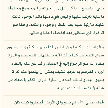
لا إلى أجل معين فلا يبقى شيء منها إلى ما لا نهاية له بل
يفنى و ينقطع و إذا كان كل من أجزائه و المجموع مخلوقا
ذا غاية تترتب عليها و ليس شيء منها دائم الوجود كانت
غايته مترتبة عليه بعد انقطاع وجوده و فنائه، و هذا هو
الآخرة التي ستظهر بعد انقضاء الدنيا و فنائها.
و قوله: «و إن كثيرا من الناس بلقاء ربهم لكافرون» مسوق
سوق التعجيب كما بدأت الآية باستفهام التعجيب، و المراد
بلقاء الله هو الرجوع إليه في المعاد، و قد عبر عنه باللقاء
ليزداد كفرهم به عجبا فكيف يمكن أن يبتدئوا منه ثم لا
ينتهوا إليه، و لذلك أكده بإن إشارة إلى أن الكفر بالمعاد من
شأنه في نفسه أن لا يصدق به.
قوله تعالى: «أ و لم يسيروا في الأرض فينظروا كيف كان