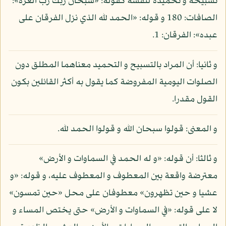
تسبيحه و تحميده لنفسه كقوله: «سبحان ربك رب العزة»:
الصافات: 180 و قوله: «الحمد لله الذي نزل الفرقان على
عبده»: الفرقان: 1.
و ثانيا: أن المراد بالتسبيح و التحميد معناهما المطلق دون
الصلوات اليومية المفروضة كما يقول به أكثر القائلين بكون
القول مقدرا.
و المعنى: قولوا سبحان الله و قولوا الحمد لله.
و ثالثا: أن قوله: «و له الحمد في السماوات و الأرض»
معترضة واقعة بين المعطوف و المعطوف عليه، و قوله: «و
عشيا و حين تظهرون» معطوفان على محل «حين تمسون»
لا على قوله: «في السماوات و الأرض» حتى يختص المساء و