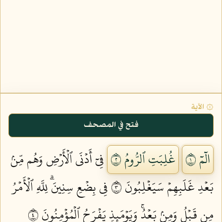
۞ الآية
فتح في المصحف
الٓمٓ ١
غُلِبَتِ ٱلرُّومُ ٢
فِيٓ أَدۡنَى ٱلۡأَرۡضِ وَهُم مِّنۢ
بَعۡدِ غَلَبِهِمۡ سَيَغۡلِبُونَ ٣
فِي بِضۡعِ سِنِينَۗ لِلَّهِ ٱلۡأَمۡرُ
مِن قَبۡلُ وَمِنۢ بَعۡدُۚ وَيَوۡمَئِذٖ يَفۡرَحُ ٱلۡمُؤۡمِنُونَ ٤