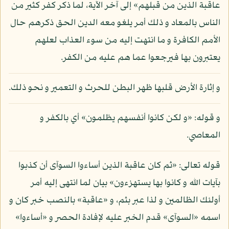
عاقبة الذين من قبلهم» إلى آخر الآية، لما ذكر كفر كثير من
الناس بالمعاد و ذلك أمر يلغو معه الدين الحق ذكرهم حال
الأمم الكافرة و ما انتهت إليه من سوء العذاب لعلهم
يعتبرون بها فيرجعوا عما هم عليه من الكفر.
و إثارة الأرض قلبها ظهر البطن للحرث و التعمير و نحو ذلك.
و قوله: «و لكن كانوا أنفسهم يظلمون» أي بالكفر و
المعاصي.
قوله تعالى: «ثم كان عاقبة الذين أساءوا السوآى أن كذبوا
بآيات الله و كانوا بها يستهزءون» بيان لما انتهى إليه أمر
أولئك الظالمين و لذا عبر بثم، و «عاقبة» بالنصب خبر كان و
اسمه «السوآى» قدم الخبر عليه لإفادة الحصر و «أساءوا»