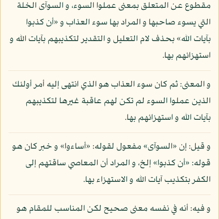
مقطوع عن المتعلق بمعنى عملوا السوء، و السوآى الخلة
التي يسوء صاحبها و المراد بها سوء العذاب و «أن كذبوا
بآيات الله» بحذف لام التعليل و التقدير لتكذيبهم بآيات الله و
استهزائهم بها.
و المعنى: ثم كان سوء العذاب هو الذي انتهى إليه أمر أولئك
الذين عملوا السوء لم تكن لهم عاقبة غيرها لتكذيبهم
بآيات الله و استهزائهم بها.
و قيل: إن «السوآى» مفعول لقوله: «أساءوا» و خبر كان هو
قوله: «أن كذبوا» إلخ، و المراد أن المعاصي ساقتهم إلى
الكفر بتكذيب آيات الله و الاستهزاء بها.
و فيه: أنه في نفسه معنى صحيح لكن المناسب للمقام هو