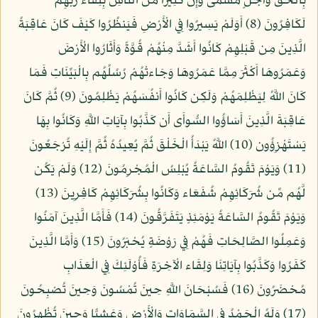
بِالْحَقِّ وَأَجَلٍ مُّسَمًّى وَإِنَّ كَثِيرًا مِّنَ النَّاسِ بِلِقَاء رَبِّهِمْ
لَكَافِرُونَ (8) أَوَلَمْ يَسِيرُوا فِي الْأَرْضِ فَيَنظُرُوا كَيْفَ كَانَ عَاقِبَةُ
الَّذِينَ مِن قَبْلِهِمْ كَانُوا أَشَدَّ مِنْهُمْ قُوَّةً وَأَثَارُوا الْأَرْضَ
وَعَمَرُوهَا أَكْثَرَ مِمَّا عَمَرُوهَا وَجَاءتْهُمْ رُسُلُهُم بِالْبَيِّنَاتِ فَمَا
كَانَ اللَّهُ لِيَظْلِمَهُمْ وَلَكِن كَانُوا أَنفُسَهُمْ يَظْلِمُونَ (9) ثُمَّ كَانَ
عَاقِبَةَ الَّذِينَ أَسَاؤُوا السُّوأَى أَن كَذَّبُوا بِآيَاتِ اللَّهِ وَكَانُوا بِهَا
يَسْتَهْزِؤُون (10) اللَّهُ يَبْدَأُ الْخَلْقَ ثُمَّ يُعِيدُهُ ثُمَّ إِلَيْهِ تُرْجَعُونَ
(11) وَيَوْمَ تَقُومُ السَّاعَةُ يُبْلِسُ الْمُجْرِمُونَ (12) وَلَمْ يَكُن
لَّهُم مِّن شُرَكَائِهِمْ شُفَعَاء وَكَانُوا بِشُرَكَائِهِمْ كَافِرِينَ (13)
وَيَوْمَ تَقُومُ السَّاعَةُ يَوْمَئِذٍ يَتَفَرَّقُونَ (14) فَأَمَّا الَّذِينَ آمَنُوا
وَعَمِلُوا الصَّالِحَاتِ فَهُمْ فِي رَوْضَةٍ يُحْبَرُونَ (15) وَأَمَّا الَّذِينَ
كَفَرُوا وَكَذَّبُوا بِآيَاتِنَا وَلِقَاء الْآخِرَةِ فَأُوْلَئِكَ فِي الْعَذَابِ
مُحْضَرُونَ (16) فَسُبْحَانَ اللَّهِ حِينَ تُمْسُونَ وَحِينَ تُصْبِحُونَ
(17) وَلَهُ الْحَمْدُ فِي السَّمَاوَاتِ وَالْأَرْضِ وَعَشِيًّا وَحِينَ تُظْهِرُونَ