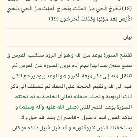
(18) يُخْرِجُ الْحَيَّ مِنَ الْمَيِّتِ وَيُخْرِجُ الْمَيِّتَ مِنَ الْحَيِّ وَيُحْيِي
الْأَرْضَ بَعْدَ مَوْتِهَا وَكَذَلِكَ تُخْرَجُونَ (19)
بيان
تفتتح السورة بوعد من الله و هو أن الروم ستغلب الفرس في
بضع سنين بعد انهزامهم أيام نزول السورة عن الفرس ثم
تنتقل منه إلى ذكر ميعاد أكبر و هو الوعد بيوم يرجع الكل
فيه إلى الله و تقيم الحجة على المعاد ثم تنعطف إلى ذكر
آيات الربوبية و تصف صفاته تعالى الخاصة به ثم تختتم
السورة بوعد النصر للنبي
(صلى الله عليه وآله وسلم)
و
تؤكد القول فيه إذ تقول: «فاصبر إن وعد الله حق و لا
يستخفنك الذين لا يوقنون» و قد قيل قبيل ذلك: «و كان