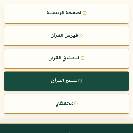
۞
الصفحة الرئيسية
۞
فهرس القرآن
۞
البحث في القرآن
۞
تفسير القرآن
۞
محفظتي