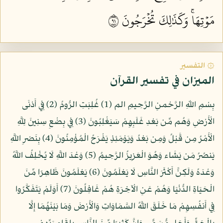
مَوۡتِهَاۚ وَكَذَٰلِكَ تُخۡرَجُونَ ١٩
۞ التفسير
الميزان في تفسير القرآن
بِسْمِ اللّهِ الرَّحْمنِ الرَّحِيمِ الم (1) غُلِبَتِ الرُّومُ (2) فِي أَدْنَى
الْأَرْضِ وَهُم مِّن بَعْدِ غَلَبِهِمْ سَيَغْلِبُونَ (3) فِي بِضْعِ سِنِينَ لِلَّهِ
الْأَمْرُ مِن قَبْلُ وَمِن بَعْدُ وَيَوْمَئِذٍ يَفْرَحُ الْمُؤْمِنُونَ (4) بِنَصْرِ اللَّهِ
يَنصُرُ مَن يَشَاء وَهُوَ الْعَزِيزُ الرَّحِيمُ (5) وَعْدَ اللَّهِ لَا يُخْلِفُ اللَّهُ
وَعْدَهُ وَلَكِنَّ أَكْثَرَ النَّاسِ لَا يَعْلَمُونَ (6) يَعْلَمُونَ ظَاهِرًا مِّنَ
الْحَيَاةِ الدُّنْيَا وَهُمْ عَنِ الْآخِرَةِ هُمْ غَافِلُونَ (7) أَوَلَمْ يَتَفَكَّرُوا
فِي أَنفُسِهِمْ مَا خَلَقَ اللَّهُ السَّمَاوَاتِ وَالْأَرْضَ وَمَا بَيْنَهُمَا إِلَّا