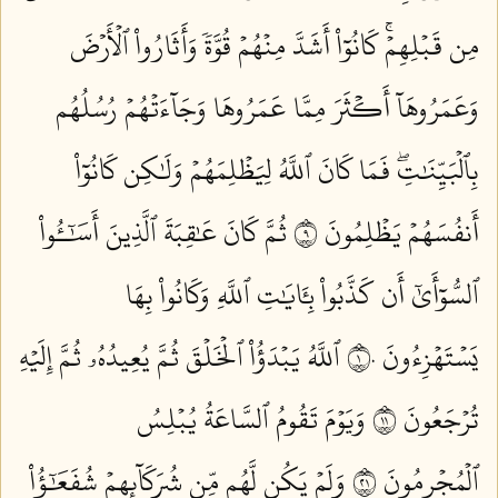
مِن قَبۡلِهِمۡۚ كَانُوٓاْ أَشَدَّ مِنۡهُمۡ قُوَّةٗ وَأَثَارُواْ ٱلۡأَرۡضَ
وَعَمَرُوهَآ أَكۡثَرَ مِمَّا عَمَرُوهَا وَجَآءَتۡهُمۡ رُسُلُهُم
بِٱلۡبَيِّنَٰتِۖ فَمَا كَانَ ٱللَّهُ لِيَظۡلِمَهُمۡ وَلَٰكِن كَانُوٓاْ
أَنفُسَهُمۡ يَظۡلِمُونَ ٩
ثُمَّ كَانَ عَٰقِبَةَ ٱلَّذِينَ أَسَٰٓـُٔواْ
ٱلسُّوٓأَىٰٓ أَن كَذَّبُواْ بِـَٔايَٰتِ ٱللَّهِ وَكَانُواْ بِهَا
يَسۡتَهۡزِءُونَ ١٠
ٱللَّهُ يَبۡدَؤُاْ ٱلۡخَلۡقَ ثُمَّ يُعِيدُهُۥ ثُمَّ إِلَيۡهِ
تُرۡجَعُونَ ١١
وَيَوۡمَ تَقُومُ ٱلسَّاعَةُ يُبۡلِسُ
ٱلۡمُجۡرِمُونَ ١٢
وَلَمۡ يَكُن لَّهُم مِّن شُرَكَآئِهِمۡ شُفَعَٰٓؤُاْ