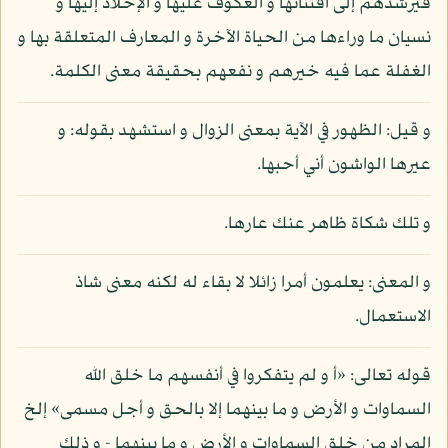
فيرشدهم إلى اقتنائها و العكوف عليها و الإخلاد إليها و
نسيان ما وراءها من الحياة الآخرة و المعارف المتعلقة بها و
الغفلة عما فيه خيرهم و نفعهم بحقيقة معنى الكلمة.
و قيل: الظهور في الآية بمعنى الزوال و استشهد بقوله: و
عيرها الواشون أني أحبها.
و تلك شكاة ظاهر عنك عارها.
و المعنى: يعلمون أمرا زائلا لا بقاء له لكنه معنى شاذ
الاستعمال.
قوله تعالى: «أ و لم يتفكروا في أنفسهم ما خلق الله
السماوات و الأرض و ما بينهما إلا بالحق و أجل مسمى» إلخ
المراد من خلق السماوات و الأرض و ما بينهما - و ذلك