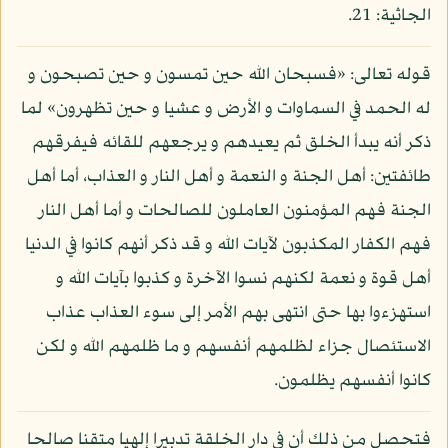
الجاثية: 21.
قوله تعالى: «فسبحان الله حين تمسون و حين تصبحون و
له الحمد في السماوات و الأرض و عشيا و حين تظهرون» لما
ذكر أنه يبدأ الخلق ثم يعيدهم و يرجعهم للقائه فيفرقهم
طائفتين: أهل الجنة و النعمة و أهل النار و العذاب، أما أهل
الجنة فهم المؤمنون العاملون للصالحات و أما أهل النار
فهم الكفار المكذبون لآيات الله و قد ذكر أنهم كانوا في الدنيا
أهل قوة و نعمة لكنهم نسوا الآخرة و كذبوا بآيات الله و
استهزءوا بها حتى انتهى بهم الأمر إلى سوء العذاب عذاب
الاستئصال جزاء لظلمهم أنفسهم و ما ظلمهم الله و لكن
كانوا أنفسهم يظلمون.
فتحصل من ذلك أن في دار الخلقة تدبيرا إلهيا متقنا صالحا