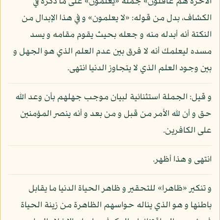
الآخرة هم غافلون» جملة «يعلمون» على ما ذكره في
الكشاف، بدل من قوله: «لا يعلمون» و في هذا الإبدال من
النكتة أنه أبدله منه و جعله بحيث يقوم مقامه و يسد
مسده ليعلمك أنه لا فرق بين عدم العلم الذي هو الجهل و
بين وجود العلم الذي لا يتجاوز الدنيا انتهى.
و قيل: الجملة استثنائية لبيان موجب جهلهم بأن وعد الله
حق و أن لله الأمر من قبل و من بعد و أنه ينصر المؤمنين
على الكافرين.
انتهى و هذا أظهر.
و تنكير «ظاهرا» للتحقير و ظاهر الحياة الدنيا ما يقابل
باطنها و هو الذي يناله حواسهم الظاهرة من زينة الحياة