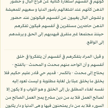
كونهم في أنفسهم استعارة كنائية عن فراغ البال و حضور
الذهن كأنهم عند اشتغالهم بأمور الدنيا و سعيهم للمعيشة
و تشوش البال يغيبون عن أنفسهم فيكونون عند حضور
الذهن حاضرين مستقرين في أنفسهم فيكون تفكرهم
حينئذ مجتمعا غير متفرق فيهديهم إلى الحق و يرشدهم
إلى الواقع.
و قيل: المراد بتفكرهم في أنفسهم أن يتفكروا في خلق
أنفسهم و أن الواحد منهم محدث و المحدث - بالفتح -
يحتاج إلى محدث - بالكسر - قديم حي قادر عليم حكيم فلا
يخلق ما يخلق عبثا بل لغاية مطلوبة و ليست تعود إليه
نفسه لغناء المطلق بل إلى الخلق و هو الثواب و لا يكون إلا
لصالح العمل فلا بد من دين مشرع يميز العمل الصالح من
السيىء فلا بد من دار يمتحنون فيها و هي الدنيا و دار يثابون