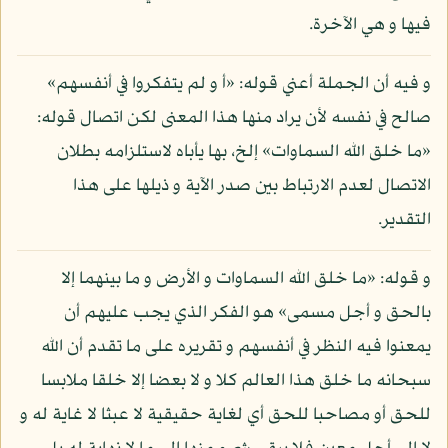
فيها و هي الآخرة.
و فيه أن الجملة أعني قوله: «أ و لم يتفكروا في أنفسهم»
صالح في نفسه لأن يراد منها هذا المعنى لكن اتصال قوله:
«ما خلق الله السماوات» إلخ، بها يأباه لاستلزامه بطلان
الاتصال لعدم الارتباط بين صدر الآية و ذيلها على هذا
التقدير.
و قوله: «ما خلق الله السماوات و الأرض و ما بينهما إلا
بالحق و أجل مسمى» هو الفكر الذي يجب عليهم أن
يمعنوا فيه النظر في أنفسهم و تقريره على ما تقدم أن الله
سبحانه ما خلق هذا العالم كلا و لا بعضا إلا خلقا ملابسا
للحق أو مصاحبا للحق أي لغاية حقيقية لا عبثا لا غاية له و