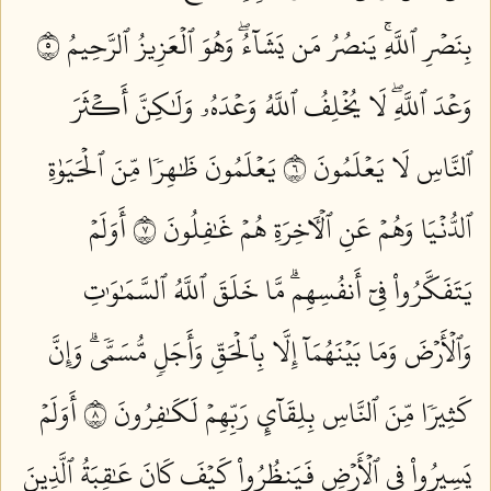
بِنَصۡرِ ٱللَّهِۚ يَنصُرُ مَن يَشَآءُۖ وَهُوَ ٱلۡعَزِيزُ ٱلرَّحِيمُ ٥
وَعۡدَ ٱللَّهِۖ لَا يُخۡلِفُ ٱللَّهُ وَعۡدَهُۥ وَلَٰكِنَّ أَكۡثَرَ
ٱلنَّاسِ لَا يَعۡلَمُونَ ٦
يَعۡلَمُونَ ظَٰهِرٗا مِّنَ ٱلۡحَيَوٰةِ
ٱلدُّنۡيَا وَهُمۡ عَنِ ٱلۡأٓخِرَةِ هُمۡ غَٰفِلُونَ ٧
أَوَلَمۡ
يَتَفَكَّرُواْ فِيٓ أَنفُسِهِمۗ مَّا خَلَقَ ٱللَّهُ ٱلسَّمَٰوَٰتِ
وَٱلۡأَرۡضَ وَمَا بَيۡنَهُمَآ إِلَّا بِٱلۡحَقِّ وَأَجَلٖ مُّسَمّٗىۗ وَإِنَّ
كَثِيرٗا مِّنَ ٱلنَّاسِ بِلِقَآيِٕ رَبِّهِمۡ لَكَٰفِرُونَ ٨
أَوَلَمۡ
يَسِيرُواْ فِي ٱلۡأَرۡضِ فَيَنظُرُواْ كَيۡفَ كَانَ عَٰقِبَةُ ٱلَّذِينَ