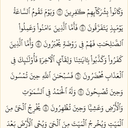
وَكَانُواْ بِشُرَكَآئِهِمۡ كَٰفِرِينَ ١٣
وَيَوۡمَ تَقُومُ ٱلسَّاعَةُ
يَوۡمَئِذٖ يَتَفَرَّقُونَ ١٤
فَأَمَّا ٱلَّذِينَ ءَامَنُواْ وَعَمِلُواْ
ٱلصَّٰلِحَٰتِ فَهُمۡ فِي رَوۡضَةٖ يُحۡبَرُونَ ١٥
وَأَمَّا ٱلَّذِينَ
كَفَرُواْ وَكَذَّبُواْ بِـَٔايَٰتِنَا وَلِقَآيِٕ ٱلۡأٓخِرَةِ فَأُوْلَٰٓئِكَ فِي
ٱلۡعَذَابِ مُحۡضَرُونَ ١٦
فَسُبۡحَٰنَ ٱللَّهِ حِينَ تُمۡسُونَ
وَحِينَ تُصۡبِحُونَ ١٧
وَلَهُ ٱلۡحَمۡدُ فِي ٱلسَّمَٰوَٰتِ
وَٱلۡأَرۡضِ وَعَشِيّٗا وَحِينَ تُظۡهِرُونَ ١٨
يُخۡرِجُ ٱلۡحَيَّ مِنَ
ٱلۡمَيِّتِ وَيُخۡرِجُ ٱلۡمَيِّتَ مِنَ ٱلۡحَيِّ وَيُحۡيِ ٱلۡأَرۡضَ بَعۡدَ