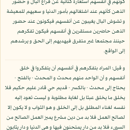
كونهم في أنفسهم استعارة كنائية عن فراغ البال و حضور
الذهن كأنهم عند اشتغالهم بأمور الدنيا و سعيهم للمعيشة
و تشوش البال يغيبون عن أنفسهم فيكونون عند حضور
الذهن حاضرين مستقرين في أنفسهم فيكون تفكرهم
حينئذ مجتمعا غير متفرق فيهديهم إلى الحق و يرشدهم
إلى الواقع.
و قيل: المراد بتفكرهم في أنفسهم أن يتفكروا في خلق
أنفسهم و أن الواحد منهم محدث و المحدث - بالفتح -
يحتاج إلى محدث - بالكسر - قديم حي قادر عليم حكيم فلا
يخلق ما يخلق عبثا بل لغاية مطلوبة و ليست تعود إليه
نفسه لغناء المطلق بل إلى الخلق و هو الثواب و لا يكون إلا
لصالح العمل فلا بد من دين مشرع يميز العمل الصالح من
السيىء فلا بد من دار يمتحنون فيها و هي الدنيا و دار يثابون