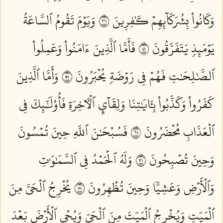
وَكَانُواْ بِشُرَكَآئِهِمۡ كَٰفِرِينَ ١٣
وَيَوۡمَ تَقُومُ ٱلسَّاعَةُ
يَوۡمَئِذٖ يَتَفَرَّقُونَ ١٤
فَأَمَّا ٱلَّذِينَ ءَامَنُواْ وَعَمِلُواْ
ٱلصَّٰلِحَٰتِ فَهُمۡ فِي رَوۡضَةٖ يُحۡبَرُونَ ١٥
وَأَمَّا ٱلَّذِينَ
كَفَرُواْ وَكَذَّبُواْ بِـَٔايَٰتِنَا وَلِقَآيِٕ ٱلۡأٓخِرَةِ فَأُوْلَٰٓئِكَ فِي
ٱلۡعَذَابِ مُحۡضَرُونَ ١٦
فَسُبۡحَٰنَ ٱللَّهِ حِينَ تُمۡسُونَ
وَحِينَ تُصۡبِحُونَ ١٧
وَلَهُ ٱلۡحَمۡدُ فِي ٱلسَّمَٰوَٰتِ
وَٱلۡأَرۡضِ وَعَشِيّٗا وَحِينَ تُظۡهِرُونَ ١٨
يُخۡرِجُ ٱلۡحَيَّ مِنَ
ٱلۡمَيِّتِ وَيُخۡرِجُ ٱلۡمَيِّتَ مِنَ ٱلۡحَيِّ وَيُحۡيِ ٱلۡأَرۡضَ بَعۡدَ