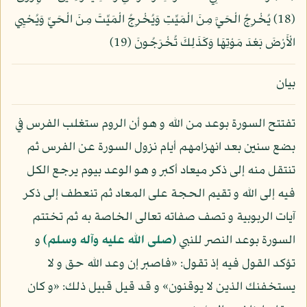
(18) يُخْرِجُ الْحَيَّ مِنَ الْمَيِّتِ وَيُخْرِجُ الْمَيِّتَ مِنَ الْحَيِّ وَيُحْيِي
الْأَرْضَ بَعْدَ مَوْتِهَا وَكَذَلِكَ تُخْرَجُونَ (19)
بيان
تفتتح السورة بوعد من الله و هو أن الروم ستغلب الفرس في
بضع سنين بعد انهزامهم أيام نزول السورة عن الفرس ثم
تنتقل منه إلى ذكر ميعاد أكبر و هو الوعد بيوم يرجع الكل
فيه إلى الله و تقيم الحجة على المعاد ثم تنعطف إلى ذكر
آيات الربوبية و تصف صفاته تعالى الخاصة به ثم تختتم
السورة بوعد النصر للنبي
(صلى الله عليه وآله وسلم)
و
تؤكد القول فيه إذ تقول: «فاصبر إن وعد الله حق و لا
يستخفنك الذين لا يوقنون» و قد قيل قبيل ذلك: «و كان