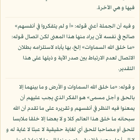
فيها و هي الآخرة.
و فيه أن الجملة أعني قوله: «أ و لم يتفكروا في أنفسهم»
صالح في نفسه لأن يراد منها هذا المعنى لكن اتصال قوله:
«ما خلق الله السماوات» إلخ، بها يأباه لاستلزامه بطلان
الاتصال لعدم الارتباط بين صدر الآية و ذيلها على هذا
التقدير.
و قوله: «ما خلق الله السماوات و الأرض و ما بينهما إلا
بالحق و أجل مسمى» هو الفكر الذي يجب عليهم أن
يمعنوا فيه النظر في أنفسهم و تقريره على ما تقدم أن الله
سبحانه ما خلق هذا العالم كلا و لا بعضا إلا خلقا ملابسا
للحق أو مصاحبا للحق أي لغاية حقيقية لا عبثا لا غاية له و