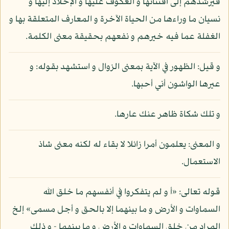
فيرشدهم إلى اقتنائها و العكوف عليها و الإخلاد إليها و
نسيان ما وراءها من الحياة الآخرة و المعارف المتعلقة بها و
الغفلة عما فيه خيرهم و نفعهم بحقيقة معنى الكلمة.
و قيل: الظهور في الآية بمعنى الزوال و استشهد بقوله: و
عيرها الواشون أني أحبها.
و تلك شكاة ظاهر عنك عارها.
و المعنى: يعلمون أمرا زائلا لا بقاء له لكنه معنى شاذ
الاستعمال.
قوله تعالى: «أ و لم يتفكروا في أنفسهم ما خلق الله
السماوات و الأرض و ما بينهما إلا بالحق و أجل مسمى» إلخ
المراد من خلق السماوات و الأرض و ما بينهما - و ذلك