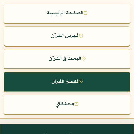
۞
الصفحة الرئيسية
۞
فهرس القرآن
۞
البحث في القرآن
۞
تفسير القرآن
۞
محفظتي