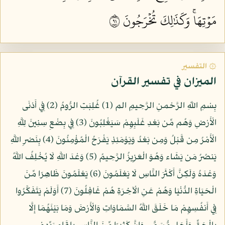
مَوۡتِهَاۚ وَكَذَٰلِكَ تُخۡرَجُونَ ١٩
۞ التفسير
الميزان في تفسير القرآن
بِسْمِ اللّهِ الرَّحْمنِ الرَّحِيمِ الم (1) غُلِبَتِ الرُّومُ (2) فِي أَدْنَى
الْأَرْضِ وَهُم مِّن بَعْدِ غَلَبِهِمْ سَيَغْلِبُونَ (3) فِي بِضْعِ سِنِينَ لِلَّهِ
الْأَمْرُ مِن قَبْلُ وَمِن بَعْدُ وَيَوْمَئِذٍ يَفْرَحُ الْمُؤْمِنُونَ (4) بِنَصْرِ اللَّهِ
يَنصُرُ مَن يَشَاء وَهُوَ الْعَزِيزُ الرَّحِيمُ (5) وَعْدَ اللَّهِ لَا يُخْلِفُ اللَّهُ
وَعْدَهُ وَلَكِنَّ أَكْثَرَ النَّاسِ لَا يَعْلَمُونَ (6) يَعْلَمُونَ ظَاهِرًا مِّنَ
الْحَيَاةِ الدُّنْيَا وَهُمْ عَنِ الْآخِرَةِ هُمْ غَافِلُونَ (7) أَوَلَمْ يَتَفَكَّرُوا
فِي أَنفُسِهِمْ مَا خَلَقَ اللَّهُ السَّمَاوَاتِ وَالْأَرْضَ وَمَا بَيْنَهُمَا إِلَّا