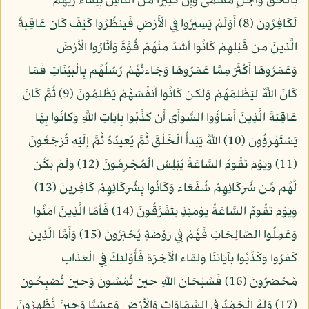
بِالْحَقِّ وَأَجَلٍ مُّسَمًّى وَإِنَّ كَثِيرًا مِّنَ النَّاسِ بِلِقَاء رَبِّهِمْ
لَكَافِرُونَ (8) أَوَلَمْ يَسِيرُوا فِي الْأَرْضِ فَيَنظُرُوا كَيْفَ كَانَ عَاقِبَةُ
الَّذِينَ مِن قَبْلِهِمْ كَانُوا أَشَدَّ مِنْهُمْ قُوَّةً وَأَثَارُوا الْأَرْضَ
وَعَمَرُوهَا أَكْثَرَ مِمَّا عَمَرُوهَا وَجَاءتْهُمْ رُسُلُهُم بِالْبَيِّنَاتِ فَمَا
كَانَ اللَّهُ لِيَظْلِمَهُمْ وَلَكِن كَانُوا أَنفُسَهُمْ يَظْلِمُونَ (9) ثُمَّ كَانَ
عَاقِبَةَ الَّذِينَ أَسَاؤُوا السُّوأَى أَن كَذَّبُوا بِآيَاتِ اللَّهِ وَكَانُوا بِهَا
يَسْتَهْزِؤُون (10) اللَّهُ يَبْدَأُ الْخَلْقَ ثُمَّ يُعِيدُهُ ثُمَّ إِلَيْهِ تُرْجَعُونَ
(11) وَيَوْمَ تَقُومُ السَّاعَةُ يُبْلِسُ الْمُجْرِمُونَ (12) وَلَمْ يَكُن
لَّهُم مِّن شُرَكَائِهِمْ شُفَعَاء وَكَانُوا بِشُرَكَائِهِمْ كَافِرِينَ (13)
وَيَوْمَ تَقُومُ السَّاعَةُ يَوْمَئِذٍ يَتَفَرَّقُونَ (14) فَأَمَّا الَّذِينَ آمَنُوا
وَعَمِلُوا الصَّالِحَاتِ فَهُمْ فِي رَوْضَةٍ يُحْبَرُونَ (15) وَأَمَّا الَّذِينَ
كَفَرُوا وَكَذَّبُوا بِآيَاتِنَا وَلِقَاء الْآخِرَةِ فَأُوْلَئِكَ فِي الْعَذَابِ
مُحْضَرُونَ (16) فَسُبْحَانَ اللَّهِ حِينَ تُمْسُونَ وَحِينَ تُصْبِحُونَ
(17) وَلَهُ الْحَمْدُ فِي السَّمَاوَاتِ وَالْأَرْضِ وَعَشِيًّا وَحِينَ تُظْهِرُونَ