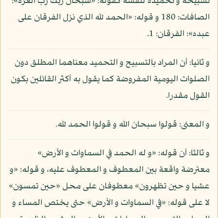
تسبيحه و تحميده لنفسه كقوله: «سبحان ربك رب العزة»:
الصافات: 180 و قوله: «الحمد لله الذي نزل الفرقان على
عبده»: الفرقان: 1.
و ثانيا: أن المراد بالتسبيح و التحميد معناهما المطلق دون
الصلوات اليومية المفروضة كما يقول به أكثر القائلين بكون
القول مقدرا.
و المعنى: قولوا سبحان الله و قولوا الحمد لله.
و ثالثا: أن قوله: «و له الحمد في السماوات و الأرض»
معترضة واقعة بين المعطوف و المعطوف عليه، و قوله: «و
عشيا و حين تظهرون» معطوفان على محل «حين تمسون»
لا على قوله: «في السماوات و الأرض» حتى يختص المساء و