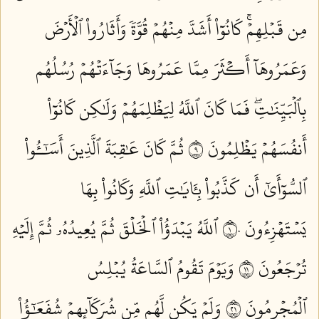
مِن قَبۡلِهِمۡۚ كَانُوٓاْ أَشَدَّ مِنۡهُمۡ قُوَّةٗ وَأَثَارُواْ ٱلۡأَرۡضَ
وَعَمَرُوهَآ أَكۡثَرَ مِمَّا عَمَرُوهَا وَجَآءَتۡهُمۡ رُسُلُهُم
بِٱلۡبَيِّنَٰتِۖ فَمَا كَانَ ٱللَّهُ لِيَظۡلِمَهُمۡ وَلَٰكِن كَانُوٓاْ
أَنفُسَهُمۡ يَظۡلِمُونَ ٩
ثُمَّ كَانَ عَٰقِبَةَ ٱلَّذِينَ أَسَٰٓـُٔواْ
ٱلسُّوٓأَىٰٓ أَن كَذَّبُواْ بِـَٔايَٰتِ ٱللَّهِ وَكَانُواْ بِهَا
يَسۡتَهۡزِءُونَ ١٠
ٱللَّهُ يَبۡدَؤُاْ ٱلۡخَلۡقَ ثُمَّ يُعِيدُهُۥ ثُمَّ إِلَيۡهِ
تُرۡجَعُونَ ١١
وَيَوۡمَ تَقُومُ ٱلسَّاعَةُ يُبۡلِسُ
ٱلۡمُجۡرِمُونَ ١٢
وَلَمۡ يَكُن لَّهُم مِّن شُرَكَآئِهِمۡ شُفَعَٰٓؤُاْ