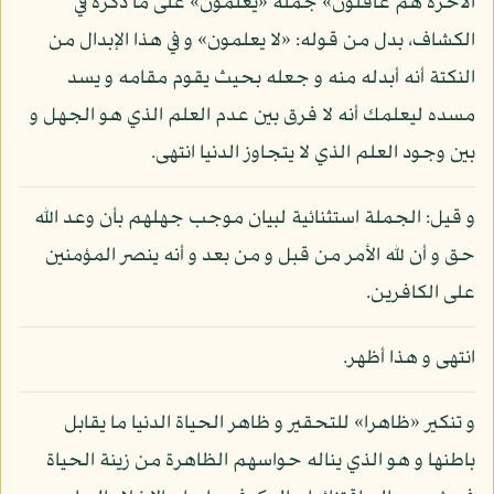
الآخرة هم غافلون» جملة «يعلمون» على ما ذكره في
الكشاف، بدل من قوله: «لا يعلمون» و في هذا الإبدال من
النكتة أنه أبدله منه و جعله بحيث يقوم مقامه و يسد
مسده ليعلمك أنه لا فرق بين عدم العلم الذي هو الجهل و
بين وجود العلم الذي لا يتجاوز الدنيا انتهى.
و قيل: الجملة استثنائية لبيان موجب جهلهم بأن وعد الله
حق و أن لله الأمر من قبل و من بعد و أنه ينصر المؤمنين
على الكافرين.
انتهى و هذا أظهر.
و تنكير «ظاهرا» للتحقير و ظاهر الحياة الدنيا ما يقابل
باطنها و هو الذي يناله حواسهم الظاهرة من زينة الحياة