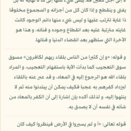
لا إلى أجل معين فلا يبقى شيء منها إلى ما لا نهاية له بل
يفنى و ينقطع و إذا كان كل من أجزائه و المجموع مخلوقا
ذا غاية تترتب عليها و ليس شيء منها دائم الوجود كانت
غايته مترتبة عليه بعد انقطاع وجوده و فنائه، و هذا هو
الآخرة التي ستظهر بعد انقضاء الدنيا و فنائها.
و قوله: «و إن كثيرا من الناس بلقاء ربهم لكافرون» مسوق
سوق التعجيب كما بدأت الآية باستفهام التعجيب، و المراد
بلقاء الله هو الرجوع إليه في المعاد، و قد عبر عنه باللقاء
ليزداد كفرهم به عجبا فكيف يمكن أن يبتدئوا منه ثم لا
ينتهوا إليه، و لذلك أكده بإن إشارة إلى أن الكفر بالمعاد من
شأنه في نفسه أن لا يصدق به.
قوله تعالى: «أ و لم يسيروا في الأرض فينظروا كيف كان