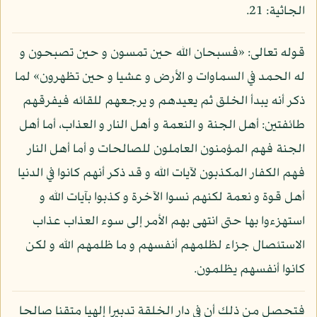
الجاثية: 21.
قوله تعالى: «فسبحان الله حين تمسون و حين تصبحون و
له الحمد في السماوات و الأرض و عشيا و حين تظهرون» لما
ذكر أنه يبدأ الخلق ثم يعيدهم و يرجعهم للقائه فيفرقهم
طائفتين: أهل الجنة و النعمة و أهل النار و العذاب، أما أهل
الجنة فهم المؤمنون العاملون للصالحات و أما أهل النار
فهم الكفار المكذبون لآيات الله و قد ذكر أنهم كانوا في الدنيا
أهل قوة و نعمة لكنهم نسوا الآخرة و كذبوا بآيات الله و
استهزءوا بها حتى انتهى بهم الأمر إلى سوء العذاب عذاب
الاستئصال جزاء لظلمهم أنفسهم و ما ظلمهم الله و لكن
كانوا أنفسهم يظلمون.
فتحصل من ذلك أن في دار الخلقة تدبيرا إلهيا متقنا صالحا