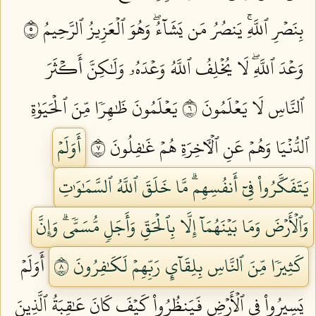
بِنَصۡرِ ٱللَّهِۚ يَنصُرُ مَن يَشَآءُۖ وَهُوَ ٱلۡعَزِيزُ ٱلرَّحِيمُ ٥
وَعۡدَ ٱللَّهِۖ لَا يُخۡلِفُ ٱللَّهُ وَعۡدَهُۥ وَلَٰكِنَّ أَكۡثَرَ
ٱلنَّاسِ لَا يَعۡلَمُونَ ٦
يَعۡلَمُونَ ظَٰهِرٗا مِّنَ ٱلۡحَيَوٰةِ
ٱلدُّنۡيَا وَهُمۡ عَنِ ٱلۡأٓخِرَةِ هُمۡ غَٰفِلُونَ ٧
أَوَلَمۡ
يَتَفَكَّرُواْ فِيٓ أَنفُسِهِمۗ مَّا خَلَقَ ٱللَّهُ ٱلسَّمَٰوَٰتِ
وَٱلۡأَرۡضَ وَمَا بَيۡنَهُمَآ إِلَّا بِٱلۡحَقِّ وَأَجَلٖ مُّسَمّٗىۗ وَإِنَّ
كَثِيرٗا مِّنَ ٱلنَّاسِ بِلِقَآيِٕ رَبِّهِمۡ لَكَٰفِرُونَ ٨
أَوَلَمۡ
يَسِيرُواْ فِي ٱلۡأَرۡضِ فَيَنظُرُواْ كَيۡفَ كَانَ عَٰقِبَةُ ٱلَّذِينَ