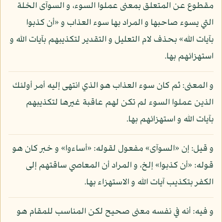
مقطوع عن المتعلق بمعنى عملوا السوء، و السوآى الخلة
التي يسوء صاحبها و المراد بها سوء العذاب و «أن كذبوا
بآيات الله» بحذف لام التعليل و التقدير لتكذيبهم بآيات الله و
استهزائهم بها.
و المعنى: ثم كان سوء العذاب هو الذي انتهى إليه أمر أولئك
الذين عملوا السوء لم تكن لهم عاقبة غيرها لتكذيبهم
بآيات الله و استهزائهم بها.
و قيل: إن «السوآى» مفعول لقوله: «أساءوا» و خبر كان هو
قوله: «أن كذبوا» إلخ، و المراد أن المعاصي ساقتهم إلى
الكفر بتكذيب آيات الله و الاستهزاء بها.
و فيه: أنه في نفسه معنى صحيح لكن المناسب للمقام هو