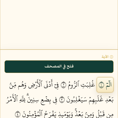
۞ الآية
فتح في المصحف
الٓمٓ ١
غُلِبَتِ ٱلرُّومُ ٢
فِيٓ أَدۡنَى ٱلۡأَرۡضِ وَهُم مِّنۢ
بَعۡدِ غَلَبِهِمۡ سَيَغۡلِبُونَ ٣
فِي بِضۡعِ سِنِينَۗ لِلَّهِ ٱلۡأَمۡرُ
مِن قَبۡلُ وَمِنۢ بَعۡدُۚ وَيَوۡمَئِذٖ يَفۡرَحُ ٱلۡمُؤۡمِنُونَ ٤