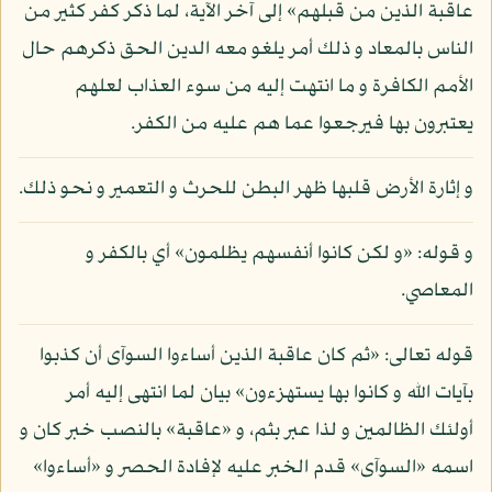
عاقبة الذين من قبلهم» إلى آخر الآية، لما ذكر كفر كثير من
الناس بالمعاد و ذلك أمر يلغو معه الدين الحق ذكرهم حال
الأمم الكافرة و ما انتهت إليه من سوء العذاب لعلهم
يعتبرون بها فيرجعوا عما هم عليه من الكفر.
و إثارة الأرض قلبها ظهر البطن للحرث و التعمير و نحو ذلك.
و قوله: «و لكن كانوا أنفسهم يظلمون» أي بالكفر و
المعاصي.
قوله تعالى: «ثم كان عاقبة الذين أساءوا السوآى أن كذبوا
بآيات الله و كانوا بها يستهزءون» بيان لما انتهى إليه أمر
أولئك الظالمين و لذا عبر بثم، و «عاقبة» بالنصب خبر كان و
اسمه «السوآى» قدم الخبر عليه لإفادة الحصر و «أساءوا»