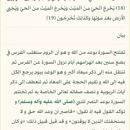
(18) يُخْرِجُ الْحَيَّ مِنَ الْمَيِّتِ وَيُخْرِجُ الْمَيِّتَ مِنَ الْحَيِّ وَيُحْيِي
الْأَرْضَ بَعْدَ مَوْتِهَا وَكَذَلِكَ تُخْرَجُونَ (19)
بيان
تفتتح السورة بوعد من الله و هو أن الروم ستغلب الفرس في
بضع سنين بعد انهزامهم أيام نزول السورة عن الفرس ثم
تنتقل منه إلى ذكر ميعاد أكبر و هو الوعد بيوم يرجع الكل
فيه إلى الله و تقيم الحجة على المعاد ثم تنعطف إلى ذكر
آيات الربوبية و تصف صفاته تعالى الخاصة به ثم تختتم
السورة بوعد النصر للنبي
(صلى الله عليه وآله وسلم)
و
تؤكد القول فيه إذ تقول: «فاصبر إن وعد الله حق و لا
يستخفنك الذين لا يوقنون» و قد قيل قبيل ذلك: «و كان