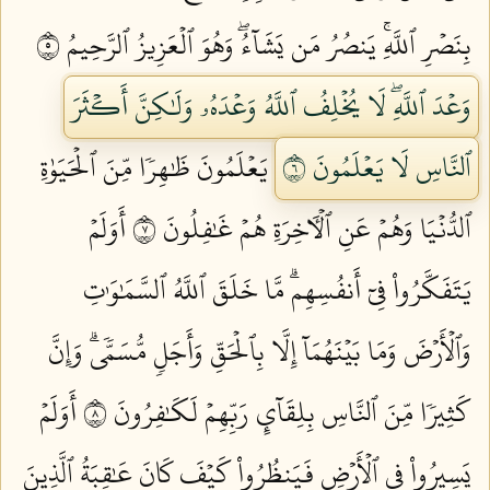
بِنَصۡرِ ٱللَّهِۚ يَنصُرُ مَن يَشَآءُۖ وَهُوَ ٱلۡعَزِيزُ ٱلرَّحِيمُ ٥
وَعۡدَ ٱللَّهِۖ لَا يُخۡلِفُ ٱللَّهُ وَعۡدَهُۥ وَلَٰكِنَّ أَكۡثَرَ
ٱلنَّاسِ لَا يَعۡلَمُونَ ٦
يَعۡلَمُونَ ظَٰهِرٗا مِّنَ ٱلۡحَيَوٰةِ
ٱلدُّنۡيَا وَهُمۡ عَنِ ٱلۡأٓخِرَةِ هُمۡ غَٰفِلُونَ ٧
أَوَلَمۡ
يَتَفَكَّرُواْ فِيٓ أَنفُسِهِمۗ مَّا خَلَقَ ٱللَّهُ ٱلسَّمَٰوَٰتِ
وَٱلۡأَرۡضَ وَمَا بَيۡنَهُمَآ إِلَّا بِٱلۡحَقِّ وَأَجَلٖ مُّسَمّٗىۗ وَإِنَّ
كَثِيرٗا مِّنَ ٱلنَّاسِ بِلِقَآيِٕ رَبِّهِمۡ لَكَٰفِرُونَ ٨
أَوَلَمۡ
يَسِيرُواْ فِي ٱلۡأَرۡضِ فَيَنظُرُواْ كَيۡفَ كَانَ عَٰقِبَةُ ٱلَّذِينَ