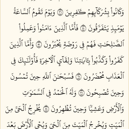
وَكَانُواْ بِشُرَكَآئِهِمۡ كَٰفِرِينَ ١٣
وَيَوۡمَ تَقُومُ ٱلسَّاعَةُ
يَوۡمَئِذٖ يَتَفَرَّقُونَ ١٤
فَأَمَّا ٱلَّذِينَ ءَامَنُواْ وَعَمِلُواْ
ٱلصَّٰلِحَٰتِ فَهُمۡ فِي رَوۡضَةٖ يُحۡبَرُونَ ١٥
وَأَمَّا ٱلَّذِينَ
كَفَرُواْ وَكَذَّبُواْ بِـَٔايَٰتِنَا وَلِقَآيِٕ ٱلۡأٓخِرَةِ فَأُوْلَٰٓئِكَ فِي
ٱلۡعَذَابِ مُحۡضَرُونَ ١٦
فَسُبۡحَٰنَ ٱللَّهِ حِينَ تُمۡسُونَ
وَحِينَ تُصۡبِحُونَ ١٧
وَلَهُ ٱلۡحَمۡدُ فِي ٱلسَّمَٰوَٰتِ
وَٱلۡأَرۡضِ وَعَشِيّٗا وَحِينَ تُظۡهِرُونَ ١٨
يُخۡرِجُ ٱلۡحَيَّ مِنَ
ٱلۡمَيِّتِ وَيُخۡرِجُ ٱلۡمَيِّتَ مِنَ ٱلۡحَيِّ وَيُحۡيِ ٱلۡأَرۡضَ بَعۡدَ