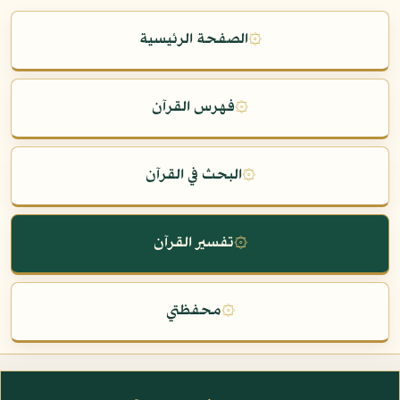
۞
الصفحة الرئيسية
۞
فهرس القرآن
۞
البحث في القرآن
۞
تفسير القرآن
۞
محفظتي