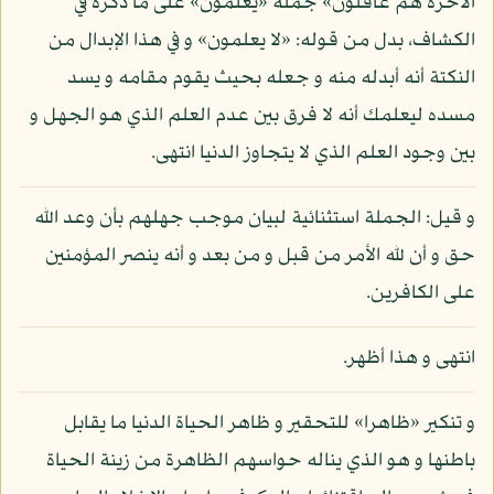
الآخرة هم غافلون» جملة «يعلمون» على ما ذكره في
الكشاف، بدل من قوله: «لا يعلمون» و في هذا الإبدال من
النكتة أنه أبدله منه و جعله بحيث يقوم مقامه و يسد
مسده ليعلمك أنه لا فرق بين عدم العلم الذي هو الجهل و
بين وجود العلم الذي لا يتجاوز الدنيا انتهى.
و قيل: الجملة استثنائية لبيان موجب جهلهم بأن وعد الله
حق و أن لله الأمر من قبل و من بعد و أنه ينصر المؤمنين
على الكافرين.
انتهى و هذا أظهر.
و تنكير «ظاهرا» للتحقير و ظاهر الحياة الدنيا ما يقابل
باطنها و هو الذي يناله حواسهم الظاهرة من زينة الحياة