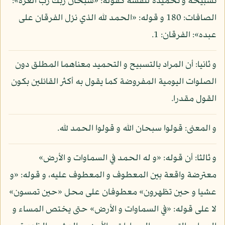
تسبيحه و تحميده لنفسه كقوله: «سبحان ربك رب العزة»:
الصافات: 180 و قوله: «الحمد لله الذي نزل الفرقان على
عبده»: الفرقان: 1.
و ثانيا: أن المراد بالتسبيح و التحميد معناهما المطلق دون
الصلوات اليومية المفروضة كما يقول به أكثر القائلين بكون
القول مقدرا.
و المعنى: قولوا سبحان الله و قولوا الحمد لله.
و ثالثا: أن قوله: «و له الحمد في السماوات و الأرض»
معترضة واقعة بين المعطوف و المعطوف عليه، و قوله: «و
عشيا و حين تظهرون» معطوفان على محل «حين تمسون»
لا على قوله: «في السماوات و الأرض» حتى يختص المساء و