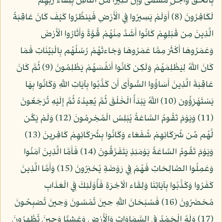
بِالْحَقِّ وَأَجَلٍ مُّسَمًّى وَإِنَّ كَثِيرًا مِّنَ النَّاسِ بِلِقَاء رَبِّهِمْ
لَكَافِرُونَ (8) أَوَلَمْ يَسِيرُوا فِي الْأَرْضِ فَيَنظُرُوا كَيْفَ كَانَ عَاقِبَةُ
الَّذِينَ مِن قَبْلِهِمْ كَانُوا أَشَدَّ مِنْهُمْ قُوَّةً وَأَثَارُوا الْأَرْضَ
وَعَمَرُوهَا أَكْثَرَ مِمَّا عَمَرُوهَا وَجَاءتْهُمْ رُسُلُهُم بِالْبَيِّنَاتِ فَمَا
كَانَ اللَّهُ لِيَظْلِمَهُمْ وَلَكِن كَانُوا أَنفُسَهُمْ يَظْلِمُونَ (9) ثُمَّ كَانَ
عَاقِبَةَ الَّذِينَ أَسَاؤُوا السُّوأَى أَن كَذَّبُوا بِآيَاتِ اللَّهِ وَكَانُوا بِهَا
يَسْتَهْزِؤُون (10) اللَّهُ يَبْدَأُ الْخَلْقَ ثُمَّ يُعِيدُهُ ثُمَّ إِلَيْهِ تُرْجَعُونَ
(11) وَيَوْمَ تَقُومُ السَّاعَةُ يُبْلِسُ الْمُجْرِمُونَ (12) وَلَمْ يَكُن
لَّهُم مِّن شُرَكَائِهِمْ شُفَعَاء وَكَانُوا بِشُرَكَائِهِمْ كَافِرِينَ (13)
وَيَوْمَ تَقُومُ السَّاعَةُ يَوْمَئِذٍ يَتَفَرَّقُونَ (14) فَأَمَّا الَّذِينَ آمَنُوا
وَعَمِلُوا الصَّالِحَاتِ فَهُمْ فِي رَوْضَةٍ يُحْبَرُونَ (15) وَأَمَّا الَّذِينَ
كَفَرُوا وَكَذَّبُوا بِآيَاتِنَا وَلِقَاء الْآخِرَةِ فَأُوْلَئِكَ فِي الْعَذَابِ
مُحْضَرُونَ (16) فَسُبْحَانَ اللَّهِ حِينَ تُمْسُونَ وَحِينَ تُصْبِحُونَ
(17) وَلَهُ الْحَمْدُ فِي السَّمَاوَاتِ وَالْأَرْضِ وَعَشِيًّا وَحِينَ تُظْهِرُونَ