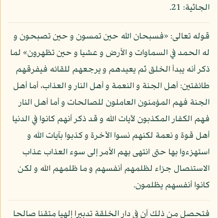
الجاثية: 21.
قوله تعالى: «فسبحان الله حين تمسون و حين تصبحون و
له الحمد في السماوات و الأرض و عشيا و حين تظهرون» لما
ذكر أنه يبدأ الخلق ثم يعيدهم و يرجعهم للقائه فيفرقهم
طائفتين: أهل الجنة و النعمة و أهل النار و العذاب، أما أهل
الجنة فهم المؤمنون العاملون للصالحات و أما أهل النار
فهم الكفار المكذبون لآيات الله و قد ذكر أنهم كانوا في الدنيا
أهل قوة و نعمة لكنهم نسوا الآخرة و كذبوا بآيات الله و
استهزءوا بها حتى انتهى بهم الأمر إلى سوء العذاب عذاب
الاستئصال جزاء لظلمهم أنفسهم و ما ظلمهم الله و لكن
كانوا أنفسهم يظلمون.
فتحصل من ذلك أن في دار الخلقة تدبيرا إلهيا متقنا صالحا