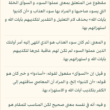
مقطوع عن المتعلق بمعنى عملوا السوء، و السوآى الخلة
التي يسوء صاحبها و المراد بها سوء العذاب و «أن كذبوا
بآيات الله» بحذف لام التعليل و التقدير لتكذيبهم بآيات الله و
استهزائهم بها.
و المعنى: ثم كان سوء العذاب هو الذي انتهى إليه أمر أولئك
الذين عملوا السوء لم تكن لهم عاقبة غيرها لتكذيبهم
بآيات الله و استهزائهم بها.
و قيل: إن «السوآى» مفعول لقوله: «أساءوا» و خبر كان هو
قوله: «أن كذبوا» إلخ، و المراد أن المعاصي ساقتهم إلى
الكفر بتكذيب آيات الله و الاستهزاء بها.
و فيه: أنه في نفسه معنى صحيح لكن المناسب للمقام هو