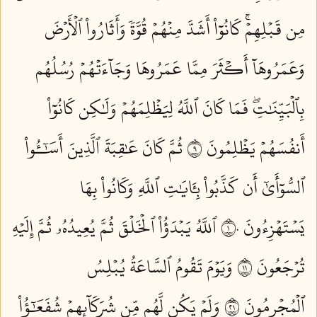
مِن قَبۡلِهِمۡۚ كَانُوٓاْ أَشَدَّ مِنۡهُمۡ قُوَّةٗ وَأَثَارُواْ ٱلۡأَرۡضَ
وَعَمَرُوهَآ أَكۡثَرَ مِمَّا عَمَرُوهَا وَجَآءَتۡهُمۡ رُسُلُهُم
بِٱلۡبَيِّنَٰتِۖ فَمَا كَانَ ٱللَّهُ لِيَظۡلِمَهُمۡ وَلَٰكِن كَانُوٓاْ
أَنفُسَهُمۡ يَظۡلِمُونَ ٩
ثُمَّ كَانَ عَٰقِبَةَ ٱلَّذِينَ أَسَٰٓـُٔواْ
ٱلسُّوٓأَىٰٓ أَن كَذَّبُواْ بِـَٔايَٰتِ ٱللَّهِ وَكَانُواْ بِهَا
يَسۡتَهۡزِءُونَ ١٠
ٱللَّهُ يَبۡدَؤُاْ ٱلۡخَلۡقَ ثُمَّ يُعِيدُهُۥ ثُمَّ إِلَيۡهِ
تُرۡجَعُونَ ١١
وَيَوۡمَ تَقُومُ ٱلسَّاعَةُ يُبۡلِسُ
ٱلۡمُجۡرِمُونَ ١٢
وَلَمۡ يَكُن لَّهُم مِّن شُرَكَآئِهِمۡ شُفَعَٰٓؤُاْ