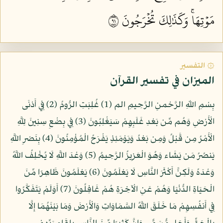
مَوۡتِهَاۚ وَكَذَٰلِكَ تُخۡرَجُونَ ١٩
۞ التفسير
الميزان في تفسير القرآن
بِسْمِ اللّهِ الرَّحْمنِ الرَّحِيمِ الم (1) غُلِبَتِ الرُّومُ (2) فِي أَدْنَى
الْأَرْضِ وَهُم مِّن بَعْدِ غَلَبِهِمْ سَيَغْلِبُونَ (3) فِي بِضْعِ سِنِينَ لِلَّهِ
الْأَمْرُ مِن قَبْلُ وَمِن بَعْدُ وَيَوْمَئِذٍ يَفْرَحُ الْمُؤْمِنُونَ (4) بِنَصْرِ اللَّهِ
يَنصُرُ مَن يَشَاء وَهُوَ الْعَزِيزُ الرَّحِيمُ (5) وَعْدَ اللَّهِ لَا يُخْلِفُ اللَّهُ
وَعْدَهُ وَلَكِنَّ أَكْثَرَ النَّاسِ لَا يَعْلَمُونَ (6) يَعْلَمُونَ ظَاهِرًا مِّنَ
الْحَيَاةِ الدُّنْيَا وَهُمْ عَنِ الْآخِرَةِ هُمْ غَافِلُونَ (7) أَوَلَمْ يَتَفَكَّرُوا
فِي أَنفُسِهِمْ مَا خَلَقَ اللَّهُ السَّمَاوَاتِ وَالْأَرْضَ وَمَا بَيْنَهُمَا إِلَّا