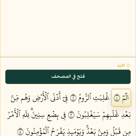
۞ الآية
فتح في المصحف
الٓمٓ ١
غُلِبَتِ ٱلرُّومُ ٢
فِيٓ أَدۡنَى ٱلۡأَرۡضِ وَهُم مِّنۢ
بَعۡدِ غَلَبِهِمۡ سَيَغۡلِبُونَ ٣
فِي بِضۡعِ سِنِينَۗ لِلَّهِ ٱلۡأَمۡرُ
مِن قَبۡلُ وَمِنۢ بَعۡدُۚ وَيَوۡمَئِذٖ يَفۡرَحُ ٱلۡمُؤۡمِنُونَ ٤