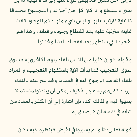
لا إلى أجل معين فلا يبقى شيء منها إلى ما لا نهاية له بل
يفنى و ينقطع و إذا كان كل من أجزائه و المجموع مخلوقا
ذا غاية تترتب عليها و ليس شيء منها دائم الوجود كانت
غايته مترتبة عليه بعد انقطاع وجوده و فنائه، و هذا هو
الآخرة التي ستظهر بعد انقضاء الدنيا و فنائها.
و قوله: «و إن كثيرا من الناس بلقاء ربهم لكافرون» مسوق
سوق التعجيب كما بدأت الآية باستفهام التعجيب، و المراد
بلقاء الله هو الرجوع إليه في المعاد، و قد عبر عنه باللقاء
ليزداد كفرهم به عجبا فكيف يمكن أن يبتدئوا منه ثم لا
ينتهوا إليه، و لذلك أكده بإن إشارة إلى أن الكفر بالمعاد من
شأنه في نفسه أن لا يصدق به.
قوله تعالى: «أ و لم يسيروا في الأرض فينظروا كيف كان