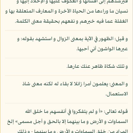
فيرشدهم إلى اقتنائها و العكوف عليها و الإخلاد إليها و
نسيان ما وراءها من الحياة الآخرة و المعارف المتعلقة بها و
الغفلة عما فيه خيرهم و نفعهم بحقيقة معنى الكلمة.
و قيل: الظهور في الآية بمعنى الزوال و استشهد بقوله: و
عيرها الواشون أني أحبها.
و تلك شكاة ظاهر عنك عارها.
و المعنى: يعلمون أمرا زائلا لا بقاء له لكنه معنى شاذ
الاستعمال.
قوله تعالى: «أ و لم يتفكروا في أنفسهم ما خلق الله
السماوات و الأرض و ما بينهما إلا بالحق و أجل مسمى» إلخ
المراد من خلق السماوات و الأرض و ما بينهما - و ذلك