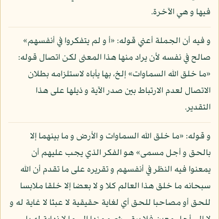
فيها و هي الآخرة.
و فيه أن الجملة أعني قوله: «أ و لم يتفكروا في أنفسهم»
صالح في نفسه لأن يراد منها هذا المعنى لكن اتصال قوله:
«ما خلق الله السماوات» إلخ، بها يأباه لاستلزامه بطلان
الاتصال لعدم الارتباط بين صدر الآية و ذيلها على هذا
التقدير.
و قوله: «ما خلق الله السماوات و الأرض و ما بينهما إلا
بالحق و أجل مسمى» هو الفكر الذي يجب عليهم أن
يمعنوا فيه النظر في أنفسهم و تقريره على ما تقدم أن الله
سبحانه ما خلق هذا العالم كلا و لا بعضا إلا خلقا ملابسا
للحق أو مصاحبا للحق أي لغاية حقيقية لا عبثا لا غاية له و