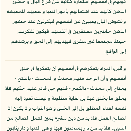
كونهم في أنفسهم استعارة كنائية عن فراغ البال و حضور
الذهن كأنهم عند اشتغالهم بأمور الدنيا و سعيهم للمعيشة
و تشوش البال يغيبون عن أنفسهم فيكونون عند حضور
الذهن حاضرين مستقرين في أنفسهم فيكون تفكرهم
حينئذ مجتمعا غير متفرق فيهديهم إلى الحق و يرشدهم
إلى الواقع.
و قيل: المراد بتفكرهم في أنفسهم أن يتفكروا في خلق
أنفسهم و أن الواحد منهم محدث و المحدث - بالفتح -
يحتاج إلى محدث - بالكسر - قديم حي قادر عليم حكيم فلا
يخلق ما يخلق عبثا بل لغاية مطلوبة و ليست تعود إليه
نفسه لغناء المطلق بل إلى الخلق و هو الثواب و لا يكون إلا
لصالح العمل فلا بد من دين مشرع يميز العمل الصالح من
السيىء فلا بد من دار يمتحنون فيها و هي الدنيا و دار يثابون