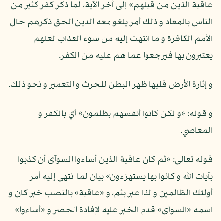
عاقبة الذين من قبلهم» إلى آخر الآية، لما ذكر كفر كثير من
الناس بالمعاد و ذلك أمر يلغو معه الدين الحق ذكرهم حال
الأمم الكافرة و ما انتهت إليه من سوء العذاب لعلهم
يعتبرون بها فيرجعوا عما هم عليه من الكفر.
و إثارة الأرض قلبها ظهر البطن للحرث و التعمير و نحو ذلك.
و قوله: «و لكن كانوا أنفسهم يظلمون» أي بالكفر و
المعاصي.
قوله تعالى: «ثم كان عاقبة الذين أساءوا السوآى أن كذبوا
بآيات الله و كانوا بها يستهزءون» بيان لما انتهى إليه أمر
أولئك الظالمين و لذا عبر بثم، و «عاقبة» بالنصب خبر كان و
اسمه «السوآى» قدم الخبر عليه لإفادة الحصر و «أساءوا»