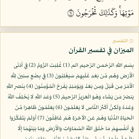
مَوۡتِهَاۚ وَكَذَٰلِكَ تُخۡرَجُونَ ١٩
۞ التفسير
الميزان في تفسير القرآن
بِسْمِ اللّهِ الرَّحْمنِ الرَّحِيمِ الم (1) غُلِبَتِ الرُّومُ (2) فِي أَدْنَى
الْأَرْضِ وَهُم مِّن بَعْدِ غَلَبِهِمْ سَيَغْلِبُونَ (3) فِي بِضْعِ سِنِينَ لِلَّهِ
الْأَمْرُ مِن قَبْلُ وَمِن بَعْدُ وَيَوْمَئِذٍ يَفْرَحُ الْمُؤْمِنُونَ (4) بِنَصْرِ اللَّهِ
يَنصُرُ مَن يَشَاء وَهُوَ الْعَزِيزُ الرَّحِيمُ (5) وَعْدَ اللَّهِ لَا يُخْلِفُ اللَّهُ
وَعْدَهُ وَلَكِنَّ أَكْثَرَ النَّاسِ لَا يَعْلَمُونَ (6) يَعْلَمُونَ ظَاهِرًا مِّنَ
الْحَيَاةِ الدُّنْيَا وَهُمْ عَنِ الْآخِرَةِ هُمْ غَافِلُونَ (7) أَوَلَمْ يَتَفَكَّرُوا
فِي أَنفُسِهِمْ مَا خَلَقَ اللَّهُ السَّمَاوَاتِ وَالْأَرْضَ وَمَا بَيْنَهُمَا إِلَّا