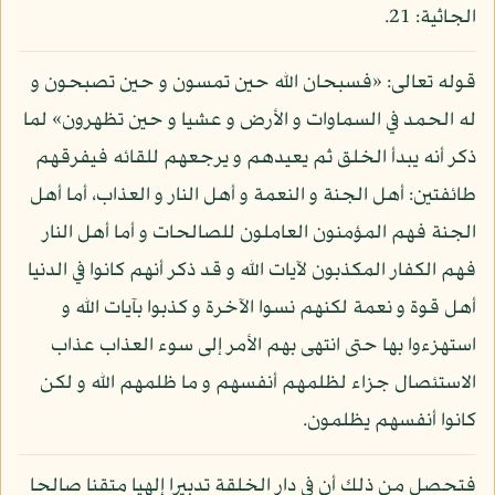
الجاثية: 21.
قوله تعالى: «فسبحان الله حين تمسون و حين تصبحون و
له الحمد في السماوات و الأرض و عشيا و حين تظهرون» لما
ذكر أنه يبدأ الخلق ثم يعيدهم و يرجعهم للقائه فيفرقهم
طائفتين: أهل الجنة و النعمة و أهل النار و العذاب، أما أهل
الجنة فهم المؤمنون العاملون للصالحات و أما أهل النار
فهم الكفار المكذبون لآيات الله و قد ذكر أنهم كانوا في الدنيا
أهل قوة و نعمة لكنهم نسوا الآخرة و كذبوا بآيات الله و
استهزءوا بها حتى انتهى بهم الأمر إلى سوء العذاب عذاب
الاستئصال جزاء لظلمهم أنفسهم و ما ظلمهم الله و لكن
كانوا أنفسهم يظلمون.
فتحصل من ذلك أن في دار الخلقة تدبيرا إلهيا متقنا صالحا