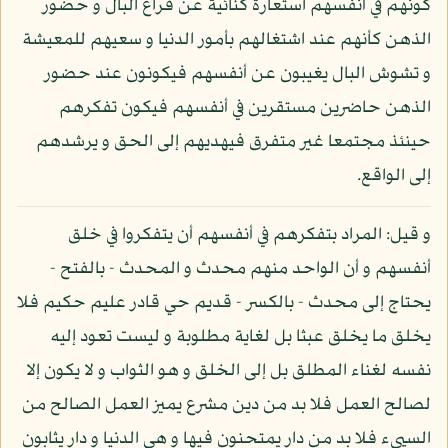
كونهم في أنفسهم استعارة كنائية عن فراغ البال و حضور
الذهن كأنهم عند اشتغالهم بأمور الدنيا و سعيهم للمعيشة
و تشوش البال يغيبون عن أنفسهم فيكونون عند حضور
الذهن حاضرين مستقرين في أنفسهم فيكون تفكرهم
حينئذ مجتمعا غير متفرق فيهديهم إلى الحق و يرشدهم
إلى الواقع.
و قيل: المراد بتفكرهم في أنفسهم أن يتفكروا في خلق
أنفسهم و أن الواحد منهم محدث و المحدث - بالفتح -
يحتاج إلى محدث - بالكسر - قديم حي قادر عليم حكيم فلا
يخلق ما يخلق عبثا بل لغاية مطلوبة و ليست تعود إليه
نفسه لغناء المطلق بل إلى الخلق و هو الثواب و لا يكون إلا
لصالح العمل فلا بد من دين مشرع يميز العمل الصالح من
السيىء فلا بد من دار يمتحنون فيها و هي الدنيا و دار يثابون