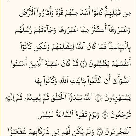
مِن قَبۡلِهِمۡۚ كَانُوٓاْ أَشَدَّ مِنۡهُمۡ قُوَّةٗ وَأَثَارُواْ ٱلۡأَرۡضَ
وَعَمَرُوهَآ أَكۡثَرَ مِمَّا عَمَرُوهَا وَجَآءَتۡهُمۡ رُسُلُهُم
بِٱلۡبَيِّنَٰتِۖ فَمَا كَانَ ٱللَّهُ لِيَظۡلِمَهُمۡ وَلَٰكِن كَانُوٓاْ
أَنفُسَهُمۡ يَظۡلِمُونَ ٩
ثُمَّ كَانَ عَٰقِبَةَ ٱلَّذِينَ أَسَٰٓـُٔواْ
ٱلسُّوٓأَىٰٓ أَن كَذَّبُواْ بِـَٔايَٰتِ ٱللَّهِ وَكَانُواْ بِهَا
يَسۡتَهۡزِءُونَ ١٠
ٱللَّهُ يَبۡدَؤُاْ ٱلۡخَلۡقَ ثُمَّ يُعِيدُهُۥ ثُمَّ إِلَيۡهِ
تُرۡجَعُونَ ١١
وَيَوۡمَ تَقُومُ ٱلسَّاعَةُ يُبۡلِسُ
ٱلۡمُجۡرِمُونَ ١٢
وَلَمۡ يَكُن لَّهُم مِّن شُرَكَآئِهِمۡ شُفَعَٰٓؤُاْ