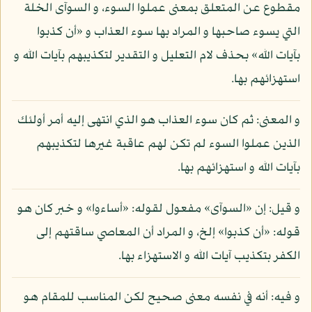
مقطوع عن المتعلق بمعنى عملوا السوء، و السوآى الخلة
التي يسوء صاحبها و المراد بها سوء العذاب و «أن كذبوا
بآيات الله» بحذف لام التعليل و التقدير لتكذيبهم بآيات الله و
استهزائهم بها.
و المعنى: ثم كان سوء العذاب هو الذي انتهى إليه أمر أولئك
الذين عملوا السوء لم تكن لهم عاقبة غيرها لتكذيبهم
بآيات الله و استهزائهم بها.
و قيل: إن «السوآى» مفعول لقوله: «أساءوا» و خبر كان هو
قوله: «أن كذبوا» إلخ، و المراد أن المعاصي ساقتهم إلى
الكفر بتكذيب آيات الله و الاستهزاء بها.
و فيه: أنه في نفسه معنى صحيح لكن المناسب للمقام هو