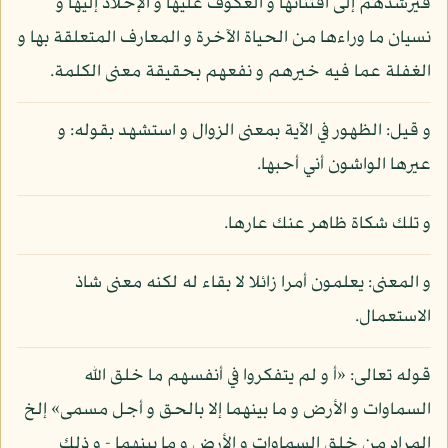
فيرشدهم إلى اقتنائها و العكوف عليها و الإخلاد إليها و
نسيان ما وراءها من الحياة الآخرة و المعارف المتعلقة بها و
الغفلة عما فيه خيرهم و نفعهم بحقيقة معنى الكلمة.
و قيل: الظهور في الآية بمعنى الزوال و استشهد بقوله: و
عيرها الواشون أني أحبها.
و تلك شكاة ظاهر عنك عارها.
و المعنى: يعلمون أمرا زائلا لا بقاء له لكنه معنى شاذ
الاستعمال.
قوله تعالى: «أ و لم يتفكروا في أنفسهم ما خلق الله
السماوات و الأرض و ما بينهما إلا بالحق و أجل مسمى» إلخ
المراد من خلق السماوات و الأرض و ما بينهما - و ذلك