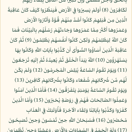
بِالْحَقِّ وَأَجَلٍ مُّسَمًّى وَإِنَّ كَثِيرًا مِّنَ النَّاسِ بِلِقَاء رَبِّهِمْ
لَكَافِرُونَ (8) أَوَلَمْ يَسِيرُوا فِي الْأَرْضِ فَيَنظُرُوا كَيْفَ كَانَ عَاقِبَةُ
الَّذِينَ مِن قَبْلِهِمْ كَانُوا أَشَدَّ مِنْهُمْ قُوَّةً وَأَثَارُوا الْأَرْضَ
وَعَمَرُوهَا أَكْثَرَ مِمَّا عَمَرُوهَا وَجَاءتْهُمْ رُسُلُهُم بِالْبَيِّنَاتِ فَمَا
كَانَ اللَّهُ لِيَظْلِمَهُمْ وَلَكِن كَانُوا أَنفُسَهُمْ يَظْلِمُونَ (9) ثُمَّ كَانَ
عَاقِبَةَ الَّذِينَ أَسَاؤُوا السُّوأَى أَن كَذَّبُوا بِآيَاتِ اللَّهِ وَكَانُوا بِهَا
يَسْتَهْزِؤُون (10) اللَّهُ يَبْدَأُ الْخَلْقَ ثُمَّ يُعِيدُهُ ثُمَّ إِلَيْهِ تُرْجَعُونَ
(11) وَيَوْمَ تَقُومُ السَّاعَةُ يُبْلِسُ الْمُجْرِمُونَ (12) وَلَمْ يَكُن
لَّهُم مِّن شُرَكَائِهِمْ شُفَعَاء وَكَانُوا بِشُرَكَائِهِمْ كَافِرِينَ (13)
وَيَوْمَ تَقُومُ السَّاعَةُ يَوْمَئِذٍ يَتَفَرَّقُونَ (14) فَأَمَّا الَّذِينَ آمَنُوا
وَعَمِلُوا الصَّالِحَاتِ فَهُمْ فِي رَوْضَةٍ يُحْبَرُونَ (15) وَأَمَّا الَّذِينَ
كَفَرُوا وَكَذَّبُوا بِآيَاتِنَا وَلِقَاء الْآخِرَةِ فَأُوْلَئِكَ فِي الْعَذَابِ
مُحْضَرُونَ (16) فَسُبْحَانَ اللَّهِ حِينَ تُمْسُونَ وَحِينَ تُصْبِحُونَ
(17) وَلَهُ الْحَمْدُ فِي السَّمَاوَاتِ وَالْأَرْضِ وَعَشِيًّا وَحِينَ تُظْهِرُونَ