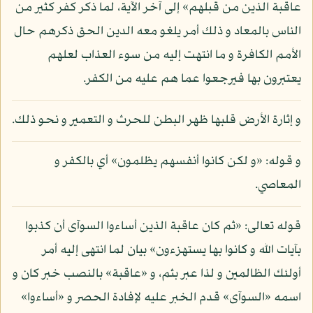
عاقبة الذين من قبلهم» إلى آخر الآية، لما ذكر كفر كثير من
الناس بالمعاد و ذلك أمر يلغو معه الدين الحق ذكرهم حال
الأمم الكافرة و ما انتهت إليه من سوء العذاب لعلهم
يعتبرون بها فيرجعوا عما هم عليه من الكفر.
و إثارة الأرض قلبها ظهر البطن للحرث و التعمير و نحو ذلك.
و قوله: «و لكن كانوا أنفسهم يظلمون» أي بالكفر و
المعاصي.
قوله تعالى: «ثم كان عاقبة الذين أساءوا السوآى أن كذبوا
بآيات الله و كانوا بها يستهزءون» بيان لما انتهى إليه أمر
أولئك الظالمين و لذا عبر بثم، و «عاقبة» بالنصب خبر كان و
اسمه «السوآى» قدم الخبر عليه لإفادة الحصر و «أساءوا»