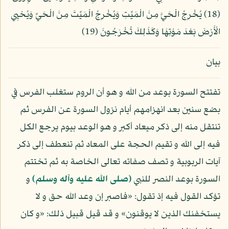
(18) يُخْرِجُ الْحَيَّ مِنَ الْمَيِّتِ وَيُخْرِجُ الْمَيِّتَ مِنَ الْحَيِّ وَيُحْيِي
الْأَرْضَ بَعْدَ مَوْتِهَا وَكَذَلِكَ تُخْرَجُونَ (19)
بيان
تفتتح السورة بوعد من الله و هو أن الروم ستغلب الفرس في
بضع سنين بعد انهزامهم أيام نزول السورة عن الفرس ثم
تنتقل منه إلى ذكر ميعاد أكبر و هو الوعد بيوم يرجع الكل
فيه إلى الله و تقيم الحجة على المعاد ثم تنعطف إلى ذكر
آيات الربوبية و تصف صفاته تعالى الخاصة به ثم تختتم
السورة بوعد النصر للنبي
(صلى الله عليه وآله وسلم)
و
تؤكد القول فيه إذ تقول: «فاصبر إن وعد الله حق و لا
يستخفنك الذين لا يوقنون» و قد قيل قبيل ذلك: «و كان