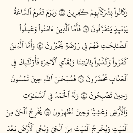
وَكَانُواْ بِشُرَكَآئِهِمۡ كَٰفِرِينَ ١٣
وَيَوۡمَ تَقُومُ ٱلسَّاعَةُ
يَوۡمَئِذٖ يَتَفَرَّقُونَ ١٤
فَأَمَّا ٱلَّذِينَ ءَامَنُواْ وَعَمِلُواْ
ٱلصَّٰلِحَٰتِ فَهُمۡ فِي رَوۡضَةٖ يُحۡبَرُونَ ١٥
وَأَمَّا ٱلَّذِينَ
كَفَرُواْ وَكَذَّبُواْ بِـَٔايَٰتِنَا وَلِقَآيِٕ ٱلۡأٓخِرَةِ فَأُوْلَٰٓئِكَ فِي
ٱلۡعَذَابِ مُحۡضَرُونَ ١٦
فَسُبۡحَٰنَ ٱللَّهِ حِينَ تُمۡسُونَ
وَحِينَ تُصۡبِحُونَ ١٧
وَلَهُ ٱلۡحَمۡدُ فِي ٱلسَّمَٰوَٰتِ
وَٱلۡأَرۡضِ وَعَشِيّٗا وَحِينَ تُظۡهِرُونَ ١٨
يُخۡرِجُ ٱلۡحَيَّ مِنَ
ٱلۡمَيِّتِ وَيُخۡرِجُ ٱلۡمَيِّتَ مِنَ ٱلۡحَيِّ وَيُحۡيِ ٱلۡأَرۡضَ بَعۡدَ