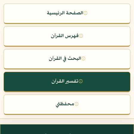
۞
الصفحة الرئيسية
۞
فهرس القرآن
۞
البحث في القرآن
۞
تفسير القرآن
۞
محفظتي