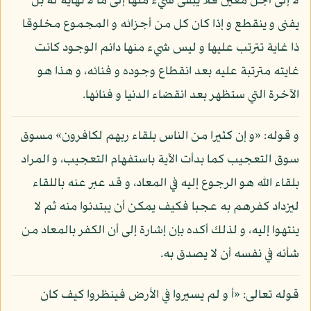
لا إلى أجل معين فلا يبقى شيء منها إلى ما لا نهاية له بل
يفنى و ينقطع و إذا كان كل من أجزائه و المجموع مخلوقا
ذا غاية تترتب عليها و ليس شيء منها دائم الوجود كانت
غايته مترتبة عليه بعد انقطاع وجوده و فنائه، و هذا هو
الآخرة التي ستظهر بعد انقضاء الدنيا و فنائها.
و قوله: «و إن كثيرا من الناس بلقاء ربهم لكافرون» مسوق
سوق التعجيب كما بدأت الآية باستفهام التعجيب، و المراد
بلقاء الله هو الرجوع إليه في المعاد، و قد عبر عنه باللقاء
ليزداد كفرهم به عجبا فكيف يمكن أن يبتدئوا منه ثم لا
ينتهوا إليه، و لذلك أكده بإن إشارة إلى أن الكفر بالمعاد من
شأنه في نفسه أن لا يصدق به.
قوله تعالى: «أ و لم يسيروا في الأرض فينظروا كيف كان