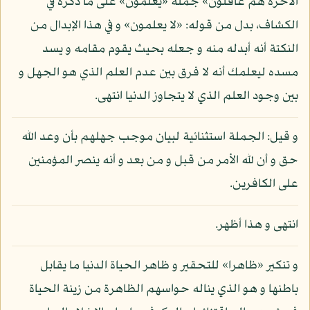
الآخرة هم غافلون» جملة «يعلمون» على ما ذكره في
الكشاف، بدل من قوله: «لا يعلمون» و في هذا الإبدال من
النكتة أنه أبدله منه و جعله بحيث يقوم مقامه و يسد
مسده ليعلمك أنه لا فرق بين عدم العلم الذي هو الجهل و
بين وجود العلم الذي لا يتجاوز الدنيا انتهى.
و قيل: الجملة استثنائية لبيان موجب جهلهم بأن وعد الله
حق و أن لله الأمر من قبل و من بعد و أنه ينصر المؤمنين
على الكافرين.
انتهى و هذا أظهر.
و تنكير «ظاهرا» للتحقير و ظاهر الحياة الدنيا ما يقابل
باطنها و هو الذي يناله حواسهم الظاهرة من زينة الحياة