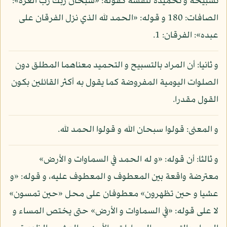
تسبيحه و تحميده لنفسه كقوله: «سبحان ربك رب العزة»:
الصافات: 180 و قوله: «الحمد لله الذي نزل الفرقان على
عبده»: الفرقان: 1.
و ثانيا: أن المراد بالتسبيح و التحميد معناهما المطلق دون
الصلوات اليومية المفروضة كما يقول به أكثر القائلين بكون
القول مقدرا.
و المعنى: قولوا سبحان الله و قولوا الحمد لله.
و ثالثا: أن قوله: «و له الحمد في السماوات و الأرض»
معترضة واقعة بين المعطوف و المعطوف عليه، و قوله: «و
عشيا و حين تظهرون» معطوفان على محل «حين تمسون»
لا على قوله: «في السماوات و الأرض» حتى يختص المساء و