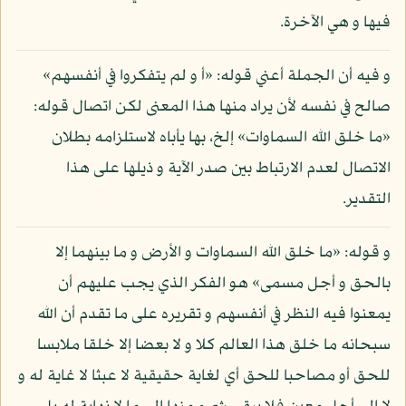
فيها و هي الآخرة.
و فيه أن الجملة أعني قوله: «أ و لم يتفكروا في أنفسهم»
صالح في نفسه لأن يراد منها هذا المعنى لكن اتصال قوله:
«ما خلق الله السماوات» إلخ، بها يأباه لاستلزامه بطلان
الاتصال لعدم الارتباط بين صدر الآية و ذيلها على هذا
التقدير.
و قوله: «ما خلق الله السماوات و الأرض و ما بينهما إلا
بالحق و أجل مسمى» هو الفكر الذي يجب عليهم أن
يمعنوا فيه النظر في أنفسهم و تقريره على ما تقدم أن الله
سبحانه ما خلق هذا العالم كلا و لا بعضا إلا خلقا ملابسا
للحق أو مصاحبا للحق أي لغاية حقيقية لا عبثا لا غاية له و