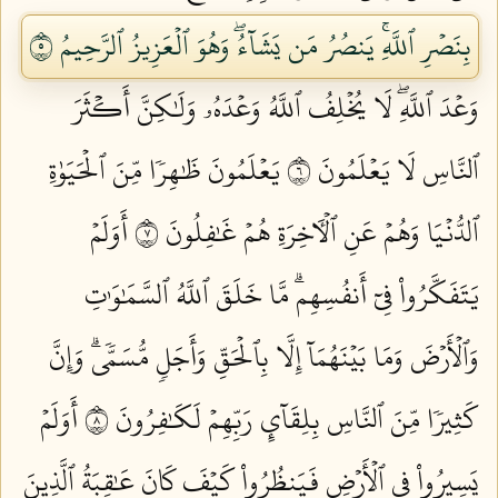
بِنَصۡرِ ٱللَّهِۚ يَنصُرُ مَن يَشَآءُۖ وَهُوَ ٱلۡعَزِيزُ ٱلرَّحِيمُ ٥
وَعۡدَ ٱللَّهِۖ لَا يُخۡلِفُ ٱللَّهُ وَعۡدَهُۥ وَلَٰكِنَّ أَكۡثَرَ
ٱلنَّاسِ لَا يَعۡلَمُونَ ٦
يَعۡلَمُونَ ظَٰهِرٗا مِّنَ ٱلۡحَيَوٰةِ
ٱلدُّنۡيَا وَهُمۡ عَنِ ٱلۡأٓخِرَةِ هُمۡ غَٰفِلُونَ ٧
أَوَلَمۡ
يَتَفَكَّرُواْ فِيٓ أَنفُسِهِمۗ مَّا خَلَقَ ٱللَّهُ ٱلسَّمَٰوَٰتِ
وَٱلۡأَرۡضَ وَمَا بَيۡنَهُمَآ إِلَّا بِٱلۡحَقِّ وَأَجَلٖ مُّسَمّٗىۗ وَإِنَّ
كَثِيرٗا مِّنَ ٱلنَّاسِ بِلِقَآيِٕ رَبِّهِمۡ لَكَٰفِرُونَ ٨
أَوَلَمۡ
يَسِيرُواْ فِي ٱلۡأَرۡضِ فَيَنظُرُواْ كَيۡفَ كَانَ عَٰقِبَةُ ٱلَّذِينَ