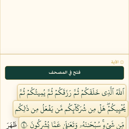
۞ الآية
فتح في المصحف
ٱللَّهُ ٱلَّذِي خَلَقَكُمۡ ثُمَّ رَزَقَكُمۡ ثُمَّ يُمِيتُكُمۡ ثُمَّ
يُحۡيِيكُمۡۖ هَلۡ مِن شُرَكَآئِكُم مَّن يَفۡعَلُ مِن ذَٰلِكُم
مِّن شَيۡءٖۚ سُبۡحَٰنَهُۥ وَتَعَٰلَىٰ عَمَّا يُشۡرِكُونَ ٤٠
ظَهَرَ