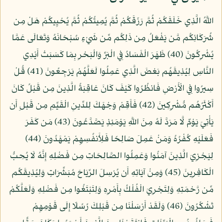
اللَّهُ الَّذِي خَلَقَكُمْ ثُمَّ رَزَقَكُمْ ثُمَّ يُمِيتُكُمْ ثُمَّ يُحْيِيكُمْ هَلْ مِن
شُرَكَائِكُم مَّن يَفْعَلُ مِن ذَلِكُم مِّن شَيْءٍ سُبْحَانَهُ وَتَعَالَى عَمَّا
يُشْرِكُونَ (40) ظَهَرَ الْفَسَادُ فِي الْبَرِّ وَالْبَحْرِ بِمَا كَسَبَتْ أَيْدِي
النَّاسِ لِيُذِيقَهُم بَعْضَ الَّذِي عَمِلُوا لَعَلَّهُمْ يَرْجِعُونَ (41) قُلْ
سِيرُوا فِي الْأَرْضِ فَانظُرُوا كَيْفَ كَانَ عَاقِبَةُ الَّذِينَ مِن قَبْلُ كَانَ
أَكْثَرُهُم مُّشْرِكِينَ (42) فَأَقِمْ وَجْهَكَ لِلدِّينِ الْقَيِّمِ مِن قَبْلِ أَن
يَأْتِيَ يَوْمٌ لَّا مَرَدَّ لَهُ مِنَ اللَّهِ يَوْمَئِذٍ يَصَّدَّعُونَ (43) مَن كَفَرَ
فَعَلَيْهِ كُفْرُهُ وَمَنْ عَمِلَ صَالِحًا فَلِأَنفُسِهِمْ يَمْهَدُونَ (44)
لِيَجْزِيَ الَّذِينَ آمَنُوا وَعَمِلُوا الصَّالِحَاتِ مِن فَضْلِهِ إِنَّهُ لَا يُحِبُّ
الْكَافِرِينَ (45) وَمِنْ آيَاتِهِ أَن يُرْسِلَ الرِّيَاحَ مُبَشِّرَاتٍ وَلِيُذِيقَكُم
مِّن رَّحْمَتِهِ وَلِتَجْرِيَ الْفُلْكُ بِأَمْرِهِ وَلِتَبْتَغُوا مِن فَضْلِهِ وَلَعَلَّكُمْ
تَشْكُرُونَ (46) وَلَقَدْ أَرْسَلْنَا مِن قَبْلِكَ رُسُلًا إِلَى قَوْمِهِمْ