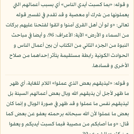
و قوله: «بما كسبت أيدي الناس» أي بسبب أعمالهم التي
يعملونها من شرك أو معصية و قد تقدم في تفسير قوله
تعالى: «و لو أن أهل القرى آمنوا و اتقوا لفتحنا عليهم بركات
من السماء و الأرض» الآية: الأعراف: 96، و أيضا في مباحث
النبوة من الجزء الثاني من الكتاب أن بين أعمال الناس و
الحوادث الكونية رابطة مستقيمة يتأثر إحداهما من صلاح
الأخرى و فسادها.
و قوله: «ليذيقهم بعض الذي عملوا» اللام للغاية، أي ظهر
ما ظهر لأجل أن يذيقهم الله وبال بعض أعمالهم السيئة بل
ليذيقهم نفس ما عملوا و قد ظهر في صورة الوبال و إنما كان
بعض ما عملوا لأن الله سبحانه برحمته يعفو عن بعض كما
قال: «و ما أصابكم من مصيبة فبما كسبت أيديكم و يعفوا