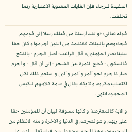
المفيدة للرجاء فإن الغايات المعنوية الاعتبارية ربما
تخلفت.
قوله تعالى: «و لقد أرسلنا من قبلك رسلا إلى قومهم
فجاءوهم بالبينات فانتقمنا من الذين أجرموا و كان حقا
علينا نصر المؤمنين» قال الراغب: أصل الجرم - بالفتح
فالسكون - قطع الثمرة عن الشجر - إلى أن قال - و أجرم
صار ذا جرم نحو أثمر و أتمر و ألبن و استعير ذلك لكل
اكتساب مكروه، و لا يكاد يقال في عامة كلامهم للكيس
المحمود انتهى.
و الآية كالمعترضة و كأنها مسوقة لبيان أن للمؤمنين حقا
على ربهم و هو نصرهم في الدنيا و الآخرة و منه الانتقام من
المجرمين، و هذا الحق مجعول من قبله تعالى لهم على