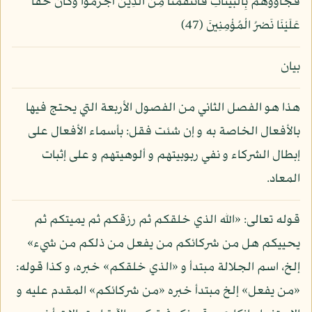
فَجَاؤُوهُم بِالْبَيِّنَاتِ فَانتَقَمْنَا مِنَ الَّذِينَ أَجْرَمُوا وَكَانَ حَقًّا
عَلَيْنَا نَصْرُ الْمُؤْمِنِينَ (47)
بيان
هذا هو الفصل الثاني من الفصول الأربعة التي يحتج فيها
بالأفعال الخاصة به و إن شئت فقل: بأسماء الأفعال على
إبطال الشركاء و نفي ربوبيتهم و ألوهيتهم و على إثبات
المعاد.
قوله تعالى: «الله الذي خلقكم ثم رزقكم ثم يميتكم ثم
يحييكم هل من شركائكم من يفعل من ذلكم من شيء»
إلخ، اسم الجلالة مبتدأ و «الذي خلقكم» خبره، و كذا قوله:
«من يفعل» إلخ مبتدأ خبره «من شركائكم» المقدم عليه و