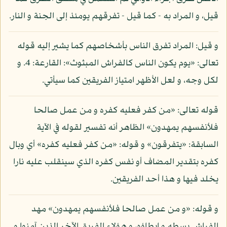
قيل، و المراد به - كما قيل - تفرقهم يومئذ إلى الجنة و النار.
و قيل: المراد تفرق الناس بأشخاصهم كما يشير إليه قوله
تعالى: «يوم يكون الناس كالفراش المبثوث»: القارعة: 4. و
لكل وجه، و لعل الأظهر امتياز الفريقين كما سيأتي.
قوله تعالى: «من كفر فعليه كفره و من عمل صالحا
فلأنفسهم يمهدون» الظاهر أنه تفسير لقوله في الآية
السابقة: «يتفرقون» و قوله: «من كفر فعليه كفره» أي وبال
كفره بتقدير المضاف أو نفس كفره الذي سينقلب عليه نارا
يخلد فيها و هذا أحد الفريقين.
و قوله: «و من عمل صالحا فلأنفسهم يمهدون» مهد
الفراش بسطه و إيطاؤه، و هؤلاء الفريق الآخر الذين آمنوا و