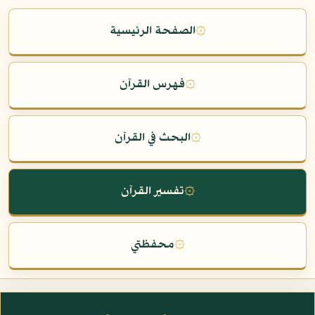
۞
الصفحة الرئيسية
۞
فهرس القرآن
۞
البحث في القرآن
۞
تفسير القرآن
۞
محفظتي