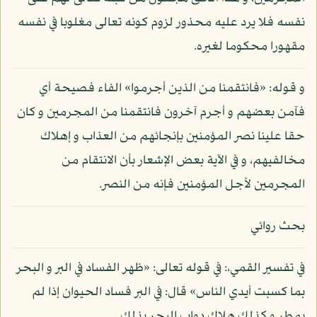
نفسه فلا يرد عليه محذور لزوم كونه تعالى مغلوبا في نفسه
مقهورا محكوما لغيره.
و قوله: «فانتقمنا من الذين أجرموا» الفاء فصيحة أي
فآمن بعضهم و أجرم آخرون فانتقمنا من المجرمين و كان
حقا علينا نصر المؤمنين بإنجائهم من العذاب و إهلاك
مخالفيهم، و في الآية بعض الإشعار بأن الانتقام من
المجرمين لأجل المؤمنين فإنه من النصر.
بحث روائي
في تفسير القمي،: في قوله تعالى: «ظهر الفساد في البر و البحر
بما كسبت أيدي الناس» قال: في البر فساد الحيوان إذا لم
يمطر و كذلك هلاك دواب البحر بذلك.