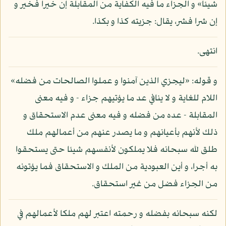
شيئا» و الجزاء ما فيه الكفاية من المقابلة إن خيرا فخير و
إن شرا فشر، يقال: جزيته كذا و بكذا.
انتهى.
و قوله: «ليجزي الذين آمنوا و عملوا الصالحات من فضله»
اللام للغاية و لا ينافي عد ما يؤتيهم جزاء - و فيه معنى
المقابلة - عده من فضله و فيه معنى عدم الاستحقاق و
ذلك لأنهم بأعيانهم و ما يصدر عنهم من أعمالهم ملك
طلق لله سبحانه فلا يملكون لأنفسهم شيئا حتى يستحقوا
به أجرا، و أين العبودية من الملك و الاستحقاق فما يؤتونه
من الجزاء فضل من غير استحقاق.
لكنه سبحانه بفضله و رحمته اعتبر لهم ملكا لأعمالهم في