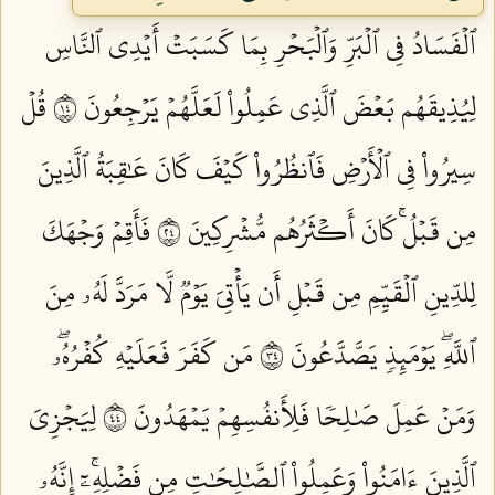
ٱلۡفَسَادُ فِي ٱلۡبَرِّ وَٱلۡبَحۡرِ بِمَا كَسَبَتۡ أَيۡدِي ٱلنَّاسِ
لِيُذِيقَهُم بَعۡضَ ٱلَّذِي عَمِلُواْ لَعَلَّهُمۡ يَرۡجِعُونَ ٤١
قُلۡ
سِيرُواْ فِي ٱلۡأَرۡضِ فَٱنظُرُواْ كَيۡفَ كَانَ عَٰقِبَةُ ٱلَّذِينَ
مِن قَبۡلُۚ كَانَ أَكۡثَرُهُم مُّشۡرِكِينَ ٤٢
فَأَقِمۡ وَجۡهَكَ
لِلدِّينِ ٱلۡقَيِّمِ مِن قَبۡلِ أَن يَأۡتِيَ يَوۡمٞ لَّا مَرَدَّ لَهُۥ مِنَ
ٱللَّهِۖ يَوۡمَئِذٖ يَصَّدَّعُونَ ٤٣
مَن كَفَرَ فَعَلَيۡهِ كُفۡرُهُۥۖ
وَمَنۡ عَمِلَ صَٰلِحٗا فَلِأَنفُسِهِمۡ يَمۡهَدُونَ ٤٤
لِيَجۡزِيَ
ٱلَّذِينَ ءَامَنُواْ وَعَمِلُواْ ٱلصَّٰلِحَٰتِ مِن فَضۡلِهِۦٓۚ إِنَّهُۥ