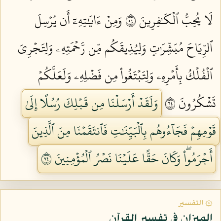
لَا يُحِبُّ ٱلۡكَٰفِرِينَ ٤٥
وَمِنۡ ءَايَٰتِهِۦٓ أَن يُرۡسِلَ
ٱلرِّيَاحَ مُبَشِّرَٰتٖ وَلِيُذِيقَكُم مِّن رَّحۡمَتِهِۦ وَلِتَجۡرِيَ
ٱلۡفُلۡكُ بِأَمۡرِهِۦ وَلِتَبۡتَغُواْ مِن فَضۡلِهِۦ وَلَعَلَّكُمۡ
تَشۡكُرُونَ ٤٦
وَلَقَدۡ أَرۡسَلۡنَا مِن قَبۡلِكَ رُسُلًا إِلَىٰ
قَوۡمِهِمۡ فَجَآءُوهُم بِٱلۡبَيِّنَٰتِ فَٱنتَقَمۡنَا مِنَ ٱلَّذِينَ
أَجۡرَمُواْۖ وَكَانَ حَقًّا عَلَيۡنَا نَصۡرُ ٱلۡمُؤۡمِنِينَ ٤٧
۞ التفسير
الميزان في تفسير القرآن