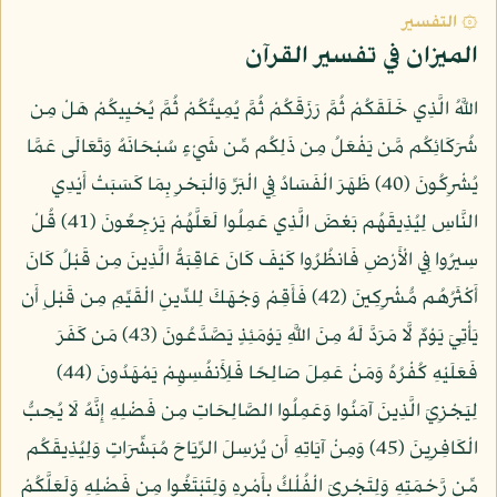
۞ التفسير
الميزان في تفسير القرآن
اللَّهُ الَّذِي خَلَقَكُمْ ثُمَّ رَزَقَكُمْ ثُمَّ يُمِيتُكُمْ ثُمَّ يُحْيِيكُمْ هَلْ مِن
شُرَكَائِكُم مَّن يَفْعَلُ مِن ذَلِكُم مِّن شَيْءٍ سُبْحَانَهُ وَتَعَالَى عَمَّا
يُشْرِكُونَ (40) ظَهَرَ الْفَسَادُ فِي الْبَرِّ وَالْبَحْرِ بِمَا كَسَبَتْ أَيْدِي
النَّاسِ لِيُذِيقَهُم بَعْضَ الَّذِي عَمِلُوا لَعَلَّهُمْ يَرْجِعُونَ (41) قُلْ
سِيرُوا فِي الْأَرْضِ فَانظُرُوا كَيْفَ كَانَ عَاقِبَةُ الَّذِينَ مِن قَبْلُ كَانَ
أَكْثَرُهُم مُّشْرِكِينَ (42) فَأَقِمْ وَجْهَكَ لِلدِّينِ الْقَيِّمِ مِن قَبْلِ أَن
يَأْتِيَ يَوْمٌ لَّا مَرَدَّ لَهُ مِنَ اللَّهِ يَوْمَئِذٍ يَصَّدَّعُونَ (43) مَن كَفَرَ
فَعَلَيْهِ كُفْرُهُ وَمَنْ عَمِلَ صَالِحًا فَلِأَنفُسِهِمْ يَمْهَدُونَ (44)
لِيَجْزِيَ الَّذِينَ آمَنُوا وَعَمِلُوا الصَّالِحَاتِ مِن فَضْلِهِ إِنَّهُ لَا يُحِبُّ
الْكَافِرِينَ (45) وَمِنْ آيَاتِهِ أَن يُرْسِلَ الرِّيَاحَ مُبَشِّرَاتٍ وَلِيُذِيقَكُم
مِّن رَّحْمَتِهِ وَلِتَجْرِيَ الْفُلْكُ بِأَمْرِهِ وَلِتَبْتَغُوا مِن فَضْلِهِ وَلَعَلَّكُمْ