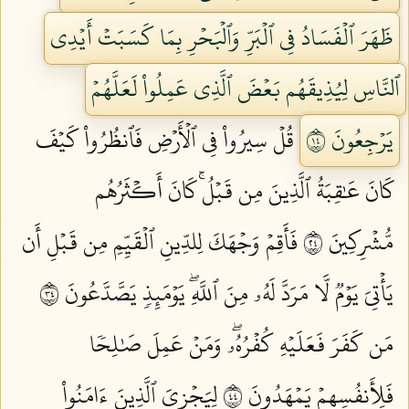
ظَهَرَ ٱلۡفَسَادُ فِي ٱلۡبَرِّ وَٱلۡبَحۡرِ بِمَا كَسَبَتۡ أَيۡدِي
ٱلنَّاسِ لِيُذِيقَهُم بَعۡضَ ٱلَّذِي عَمِلُواْ لَعَلَّهُمۡ
يَرۡجِعُونَ ٤١
قُلۡ سِيرُواْ فِي ٱلۡأَرۡضِ فَٱنظُرُواْ كَيۡفَ
كَانَ عَٰقِبَةُ ٱلَّذِينَ مِن قَبۡلُۚ كَانَ أَكۡثَرُهُم
مُّشۡرِكِينَ ٤٢
فَأَقِمۡ وَجۡهَكَ لِلدِّينِ ٱلۡقَيِّمِ مِن قَبۡلِ أَن
يَأۡتِيَ يَوۡمٞ لَّا مَرَدَّ لَهُۥ مِنَ ٱللَّهِۖ يَوۡمَئِذٖ يَصَّدَّعُونَ ٤٣
مَن كَفَرَ فَعَلَيۡهِ كُفۡرُهُۥۖ وَمَنۡ عَمِلَ صَٰلِحٗا
فَلِأَنفُسِهِمۡ يَمۡهَدُونَ ٤٤
لِيَجۡزِيَ ٱلَّذِينَ ءَامَنُواْ