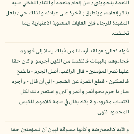
النعمة بنحو ينبىء عن إنعام منعمه أو الثناء اللفظي عليه
بذكر إنعامه، و ينطبق بالأخرة على عبادته و لذلك جيء بلعل
المفيدة للرجاء فإن الغايات المعنوية الاعتبارية ربما
تخلفت.
قوله تعالى: «و لقد أرسلنا من قبلك رسلا إلى قومهم
فجاءوهم بالبينات فانتقمنا من الذين أجرموا و كان حقا
علينا نصر المؤمنين» قال الراغب: أصل الجرم - بالفتح
فالسكون - قطع الثمرة عن الشجر - إلى أن قال - و أجرم
صار ذا جرم نحو أثمر و أتمر و ألبن و استعير ذلك لكل
اكتساب مكروه، و لا يكاد يقال في عامة كلامهم للكيس
المحمود انتهى.
و الآية كالمعترضة و كأنها مسوقة لبيان أن للمؤمنين حقا