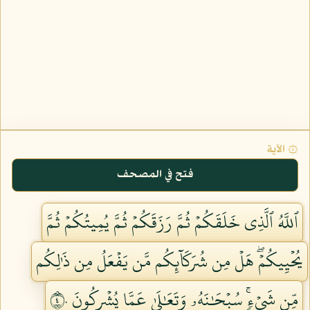
۞ الآية
فتح في المصحف
ٱللَّهُ ٱلَّذِي خَلَقَكُمۡ ثُمَّ رَزَقَكُمۡ ثُمَّ يُمِيتُكُمۡ ثُمَّ
يُحۡيِيكُمۡۖ هَلۡ مِن شُرَكَآئِكُم مَّن يَفۡعَلُ مِن ذَٰلِكُم
مِّن شَيۡءٖۚ سُبۡحَٰنَهُۥ وَتَعَٰلَىٰ عَمَّا يُشۡرِكُونَ ٤٠