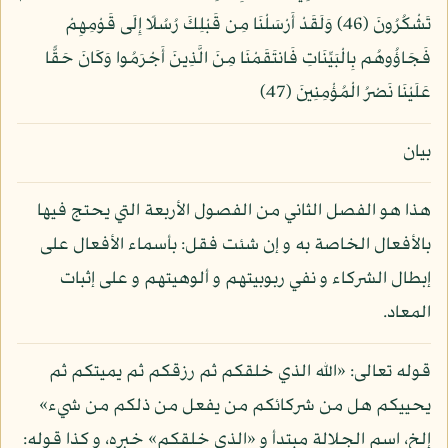
تَشْكُرُونَ (46) وَلَقَدْ أَرْسَلْنَا مِن قَبْلِكَ رُسُلًا إِلَى قَوْمِهِمْ
فَجَاؤُوهُم بِالْبَيِّنَاتِ فَانتَقَمْنَا مِنَ الَّذِينَ أَجْرَمُوا وَكَانَ حَقًّا
عَلَيْنَا نَصْرُ الْمُؤْمِنِينَ (47)
بيان
هذا هو الفصل الثاني من الفصول الأربعة التي يحتج فيها
بالأفعال الخاصة به و إن شئت فقل: بأسماء الأفعال على
إبطال الشركاء و نفي ربوبيتهم و ألوهيتهم و على إثبات
المعاد.
قوله تعالى: «الله الذي خلقكم ثم رزقكم ثم يميتكم ثم
يحييكم هل من شركائكم من يفعل من ذلكم من شيء»
إلخ، اسم الجلالة مبتدأ و «الذي خلقكم» خبره، و كذا قوله: