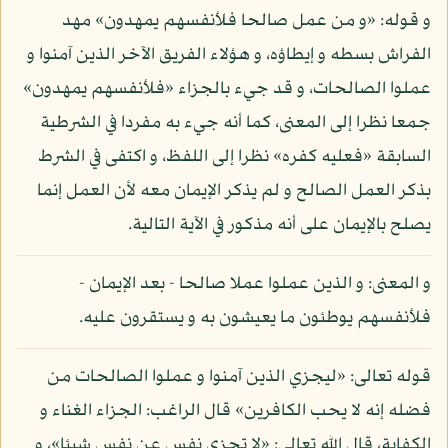
و قوله: «و من عمل صالحا فلأنفسهم يمهدون» مهد
الفراش بسطه و إيطاؤه، و هؤلاء الفريق الآخر الذين آمنوا و
عملوا الصالحات، و قد جيء بالجزاء «فلأنفسهم يمهدون»
جمعا نظرا إلى المعنى، كما أنه جيء به مفردا في الشرطية
السابقة «فعليه كفره» نظرا إلى اللفظ، و اكتفى في الشرط
بذكر العمل الصالح و لم يذكر الإيمان معه لأن العمل إنما
يصلح بالإيمان على أنه مذكور في الآية التالية.
و المعنى: و الذين عملوا عملا صالحا - بعد الإيمان -
فلأنفسهم يوطئون ما يعيشون به و يستقرون عليه.
قوله تعالى: «ليجزي الذين آمنوا و عملوا الصالحات من
فضله إنه لا يحب الكافرين» قال الراغب: الجزاء الغناء و
الكفاية، قال الله تعالى: «لا تجزي نفس عن نفس شيئا»، و