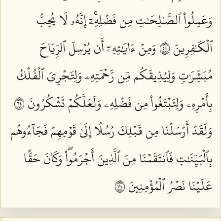
وَعَمِلُواْ ٱلصَّٰلِحَٰتِ مِن فَضۡلِهِۦٓۚ إِنَّهُۥ لَا يُحِبُّ
ٱلۡكَٰفِرِينَ ٤٥
وَمِنۡ ءَايَٰتِهِۦٓ أَن يُرۡسِلَ ٱلرِّيَاحَ
مُبَشِّرَٰتٖ وَلِيُذِيقَكُم مِّن رَّحۡمَتِهِۦ وَلِتَجۡرِيَ ٱلۡفُلۡكُ
بِأَمۡرِهِۦ وَلِتَبۡتَغُواْ مِن فَضۡلِهِۦ وَلَعَلَّكُمۡ تَشۡكُرُونَ ٤٦
وَلَقَدۡ أَرۡسَلۡنَا مِن قَبۡلِكَ رُسُلًا إِلَىٰ قَوۡمِهِمۡ فَجَآءُوهُم
بِٱلۡبَيِّنَٰتِ فَٱنتَقَمۡنَا مِنَ ٱلَّذِينَ أَجۡرَمُواْۖ وَكَانَ حَقًّا
عَلَيۡنَا نَصۡرُ ٱلۡمُؤۡمِنِينَ ٤٧