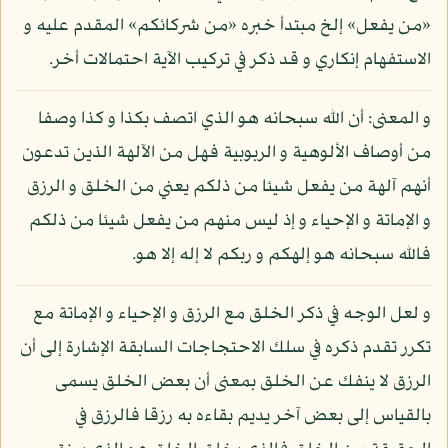
«من يفعل» إلخ مبتدأ خبره «من شركائكم» المقدم عليه و
الاستفهام إنكاري و قد ذكر في تركيب الآية احتمالات أخر.
و المعنى: أن الله سبحانه هو الذي اتصف بكذا و كذا وصفا
من أوصاف الألوهية و الربوبية فهل من الآلهة الذين تدعون
أنهم آلهة من يفعل شيئا من ذلكم يعني من الخلق و الرزق
و الإماتة و الإحياء و إذ ليس منهم من يفعل شيئا من ذلكم
فالله سبحانه هو إلهكم و ربكم لا إله إلا هو.
و لعل الوجه في ذكر الخلق مع الرزق و الإحياء و الإماتة مع
تكرر تقدم ذكره في سلك الاحتجاجات السابقة الإشارة إلى أن
الرزق لا ينفك عن الخلق بمعنى أن بعض الخلق يسمى
بالقياس إلى بعض آخر يديم بقاءه به رزقا فالرزق في