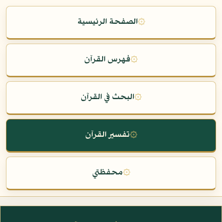
۞
الصفحة الرئيسية
۞
فهرس القرآن
۞
البحث في القرآن
۞
تفسير القرآن
۞
محفظتي