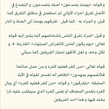
و قوله: «يومئذ يصدعون» أصله يتصدعون، و التصدع في
الأصل تفرق أجزاء الأواني ثم استعمل في مطلق التفرق كما
قيل، و المراد به - كما قيل - تفرقهم يومئذ إلى الجنة و النار.
و قيل: المراد تفرق الناس بأشخاصهم كما يشير إليه قوله
تعالى: «يوم يكون الناس كالفراش المبثوث»: القارعة: 4. و
لكل وجه، و لعل الأظهر امتياز الفريقين كما سيأتي.
قوله تعالى: «من كفر فعليه كفره و من عمل صالحا
فلأنفسهم يمهدون» الظاهر أنه تفسير لقوله في الآية
السابقة: «يتفرقون» و قوله: «من كفر فعليه كفره» أي وبال
كفره بتقدير المضاف أو نفس كفره الذي سينقلب عليه نارا
يخلد فيها و هذا أحد الفريقين.