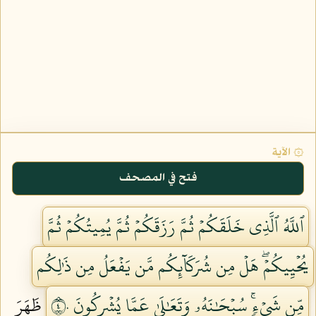
۞ الآية
فتح في المصحف
ٱللَّهُ ٱلَّذِي خَلَقَكُمۡ ثُمَّ رَزَقَكُمۡ ثُمَّ يُمِيتُكُمۡ ثُمَّ
يُحۡيِيكُمۡۖ هَلۡ مِن شُرَكَآئِكُم مَّن يَفۡعَلُ مِن ذَٰلِكُم
مِّن شَيۡءٖۚ سُبۡحَٰنَهُۥ وَتَعَٰلَىٰ عَمَّا يُشۡرِكُونَ ٤٠
ظَهَرَ