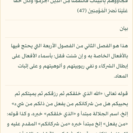
فَجَاؤُوهُم بِالْبَيِّنَاتِ فَانتَقَمْنَا مِنَ الَّذِينَ أَجْرَمُوا وَكَانَ حَقًّا
عَلَيْنَا نَصْرُ الْمُؤْمِنِينَ (47)
بيان
هذا هو الفصل الثاني من الفصول الأربعة التي يحتج فيها
بالأفعال الخاصة به و إن شئت فقل: بأسماء الأفعال على
إبطال الشركاء و نفي ربوبيتهم و ألوهيتهم و على إثبات
المعاد.
قوله تعالى: «الله الذي خلقكم ثم رزقكم ثم يميتكم ثم
يحييكم هل من شركائكم من يفعل من ذلكم من شيء»
إلخ، اسم الجلالة مبتدأ و «الذي خلقكم» خبره، و كذا قوله:
«من يفعل» إلخ مبتدأ خبره «من شركائكم» المقدم عليه و