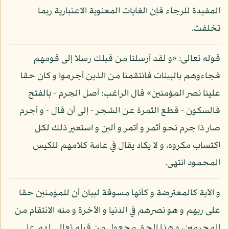
المفيدة للرجاء فإن الغايات المعنوية الاعتبارية ربما
تخلفت.
قوله تعالى: «و لقد أرسلنا من قبلك رسلا إلى قومهم
فجاءوهم بالبينات فانتقمنا من الذين أجرموا و كان حقا
علينا نصر المؤمنين» قال الراغب: أصل الجرم - بالفتح
فالسكون - قطع الثمرة عن الشجر - إلى أن قال - و أجرم
صار ذا جرم نحو أثمر و أتمر و ألبن و استعير ذلك لكل
اكتساب مكروه، و لا يكاد يقال في عامة كلامهم للكيس
المحمود انتهى.
و الآية كالمعترضة و كأنها مسوقة لبيان أن للمؤمنين حقا
على ربهم و هو نصرهم في الدنيا و الآخرة و منه الانتقام من
المجرمين، و هذا الحق مجعول من قبله تعالى لهم على