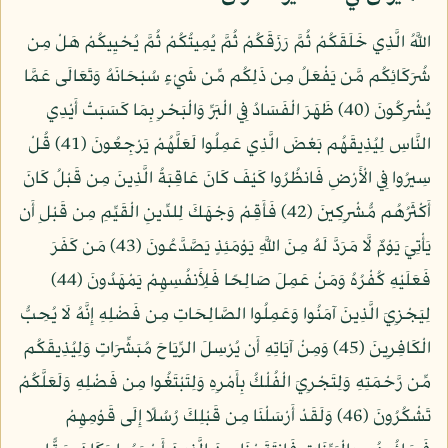
اللَّهُ الَّذِي خَلَقَكُمْ ثُمَّ رَزَقَكُمْ ثُمَّ يُمِيتُكُمْ ثُمَّ يُحْيِيكُمْ هَلْ مِن
شُرَكَائِكُم مَّن يَفْعَلُ مِن ذَلِكُم مِّن شَيْءٍ سُبْحَانَهُ وَتَعَالَى عَمَّا
يُشْرِكُونَ (40) ظَهَرَ الْفَسَادُ فِي الْبَرِّ وَالْبَحْرِ بِمَا كَسَبَتْ أَيْدِي
النَّاسِ لِيُذِيقَهُم بَعْضَ الَّذِي عَمِلُوا لَعَلَّهُمْ يَرْجِعُونَ (41) قُلْ
سِيرُوا فِي الْأَرْضِ فَانظُرُوا كَيْفَ كَانَ عَاقِبَةُ الَّذِينَ مِن قَبْلُ كَانَ
أَكْثَرُهُم مُّشْرِكِينَ (42) فَأَقِمْ وَجْهَكَ لِلدِّينِ الْقَيِّمِ مِن قَبْلِ أَن
يَأْتِيَ يَوْمٌ لَّا مَرَدَّ لَهُ مِنَ اللَّهِ يَوْمَئِذٍ يَصَّدَّعُونَ (43) مَن كَفَرَ
فَعَلَيْهِ كُفْرُهُ وَمَنْ عَمِلَ صَالِحًا فَلِأَنفُسِهِمْ يَمْهَدُونَ (44)
لِيَجْزِيَ الَّذِينَ آمَنُوا وَعَمِلُوا الصَّالِحَاتِ مِن فَضْلِهِ إِنَّهُ لَا يُحِبُّ
الْكَافِرِينَ (45) وَمِنْ آيَاتِهِ أَن يُرْسِلَ الرِّيَاحَ مُبَشِّرَاتٍ وَلِيُذِيقَكُم
مِّن رَّحْمَتِهِ وَلِتَجْرِيَ الْفُلْكُ بِأَمْرِهِ وَلِتَبْتَغُوا مِن فَضْلِهِ وَلَعَلَّكُمْ
تَشْكُرُونَ (46) وَلَقَدْ أَرْسَلْنَا مِن قَبْلِكَ رُسُلًا إِلَى قَوْمِهِمْ