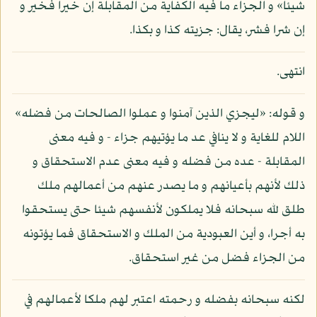
شيئا» و الجزاء ما فيه الكفاية من المقابلة إن خيرا فخير و
إن شرا فشر، يقال: جزيته كذا و بكذا.
انتهى.
و قوله: «ليجزي الذين آمنوا و عملوا الصالحات من فضله»
اللام للغاية و لا ينافي عد ما يؤتيهم جزاء - و فيه معنى
المقابلة - عده من فضله و فيه معنى عدم الاستحقاق و
ذلك لأنهم بأعيانهم و ما يصدر عنهم من أعمالهم ملك
طلق لله سبحانه فلا يملكون لأنفسهم شيئا حتى يستحقوا
به أجرا، و أين العبودية من الملك و الاستحقاق فما يؤتونه
من الجزاء فضل من غير استحقاق.
لكنه سبحانه بفضله و رحمته اعتبر لهم ملكا لأعمالهم في