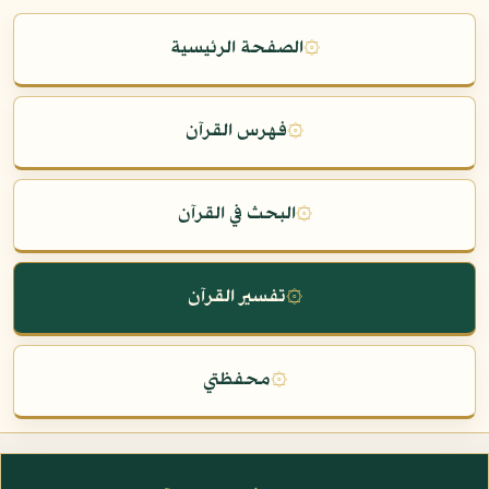
۞
الصفحة الرئيسية
۞
فهرس القرآن
۞
البحث في القرآن
۞
تفسير القرآن
۞
محفظتي