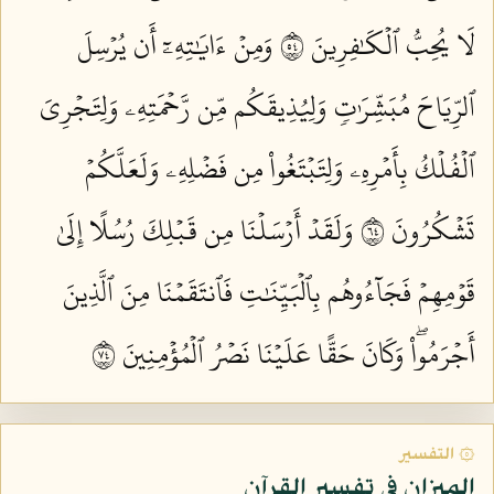
لَا يُحِبُّ ٱلۡكَٰفِرِينَ ٤٥
وَمِنۡ ءَايَٰتِهِۦٓ أَن يُرۡسِلَ
ٱلرِّيَاحَ مُبَشِّرَٰتٖ وَلِيُذِيقَكُم مِّن رَّحۡمَتِهِۦ وَلِتَجۡرِيَ
ٱلۡفُلۡكُ بِأَمۡرِهِۦ وَلِتَبۡتَغُواْ مِن فَضۡلِهِۦ وَلَعَلَّكُمۡ
تَشۡكُرُونَ ٤٦
وَلَقَدۡ أَرۡسَلۡنَا مِن قَبۡلِكَ رُسُلًا إِلَىٰ
قَوۡمِهِمۡ فَجَآءُوهُم بِٱلۡبَيِّنَٰتِ فَٱنتَقَمۡنَا مِنَ ٱلَّذِينَ
أَجۡرَمُواْۖ وَكَانَ حَقًّا عَلَيۡنَا نَصۡرُ ٱلۡمُؤۡمِنِينَ ٤٧
۞ التفسير
الميزان في تفسير القرآن