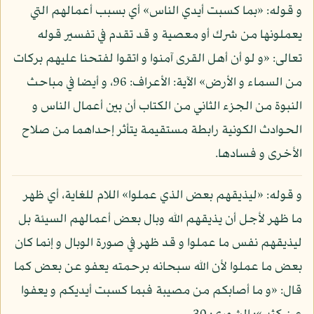
و قوله: «بما كسبت أيدي الناس» أي بسبب أعمالهم التي
يعملونها من شرك أو معصية و قد تقدم في تفسير قوله
تعالى: «و لو أن أهل القرى آمنوا و اتقوا لفتحنا عليهم بركات
من السماء و الأرض» الآية: الأعراف: 96، و أيضا في مباحث
النبوة من الجزء الثاني من الكتاب أن بين أعمال الناس و
الحوادث الكونية رابطة مستقيمة يتأثر إحداهما من صلاح
الأخرى و فسادها.
و قوله: «ليذيقهم بعض الذي عملوا» اللام للغاية، أي ظهر
ما ظهر لأجل أن يذيقهم الله وبال بعض أعمالهم السيئة بل
ليذيقهم نفس ما عملوا و قد ظهر في صورة الوبال و إنما كان
بعض ما عملوا لأن الله سبحانه برحمته يعفو عن بعض كما
قال: «و ما أصابكم من مصيبة فبما كسبت أيديكم و يعفوا