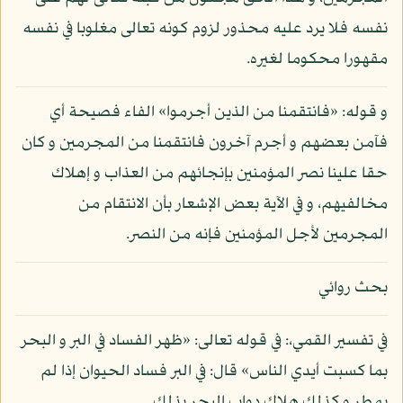
نفسه فلا يرد عليه محذور لزوم كونه تعالى مغلوبا في نفسه
مقهورا محكوما لغيره.
و قوله: «فانتقمنا من الذين أجرموا» الفاء فصيحة أي
فآمن بعضهم و أجرم آخرون فانتقمنا من المجرمين و كان
حقا علينا نصر المؤمنين بإنجائهم من العذاب و إهلاك
مخالفيهم، و في الآية بعض الإشعار بأن الانتقام من
المجرمين لأجل المؤمنين فإنه من النصر.
بحث روائي
في تفسير القمي،: في قوله تعالى: «ظهر الفساد في البر و البحر
بما كسبت أيدي الناس» قال: في البر فساد الحيوان إذا لم
يمطر و كذلك هلاك دواب البحر بذلك.