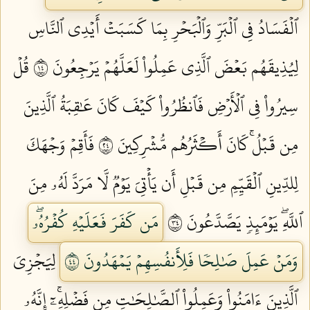
ٱلۡفَسَادُ فِي ٱلۡبَرِّ وَٱلۡبَحۡرِ بِمَا كَسَبَتۡ أَيۡدِي ٱلنَّاسِ
لِيُذِيقَهُم بَعۡضَ ٱلَّذِي عَمِلُواْ لَعَلَّهُمۡ يَرۡجِعُونَ ٤١
قُلۡ
سِيرُواْ فِي ٱلۡأَرۡضِ فَٱنظُرُواْ كَيۡفَ كَانَ عَٰقِبَةُ ٱلَّذِينَ
مِن قَبۡلُۚ كَانَ أَكۡثَرُهُم مُّشۡرِكِينَ ٤٢
فَأَقِمۡ وَجۡهَكَ
لِلدِّينِ ٱلۡقَيِّمِ مِن قَبۡلِ أَن يَأۡتِيَ يَوۡمٞ لَّا مَرَدَّ لَهُۥ مِنَ
ٱللَّهِۖ يَوۡمَئِذٖ يَصَّدَّعُونَ ٤٣
مَن كَفَرَ فَعَلَيۡهِ كُفۡرُهُۥۖ
وَمَنۡ عَمِلَ صَٰلِحٗا فَلِأَنفُسِهِمۡ يَمۡهَدُونَ ٤٤
لِيَجۡزِيَ
ٱلَّذِينَ ءَامَنُواْ وَعَمِلُواْ ٱلصَّٰلِحَٰتِ مِن فَضۡلِهِۦٓۚ إِنَّهُۥ