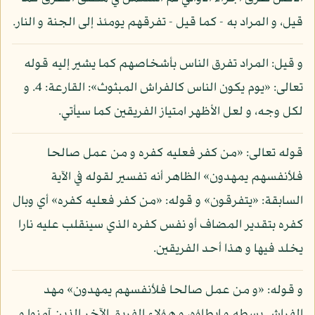
قيل، و المراد به - كما قيل - تفرقهم يومئذ إلى الجنة و النار.
و قيل: المراد تفرق الناس بأشخاصهم كما يشير إليه قوله
تعالى: «يوم يكون الناس كالفراش المبثوث»: القارعة: 4. و
لكل وجه، و لعل الأظهر امتياز الفريقين كما سيأتي.
قوله تعالى: «من كفر فعليه كفره و من عمل صالحا
فلأنفسهم يمهدون» الظاهر أنه تفسير لقوله في الآية
السابقة: «يتفرقون» و قوله: «من كفر فعليه كفره» أي وبال
كفره بتقدير المضاف أو نفس كفره الذي سينقلب عليه نارا
يخلد فيها و هذا أحد الفريقين.
و قوله: «و من عمل صالحا فلأنفسهم يمهدون» مهد
الفراش بسطه و إيطاؤه، و هؤلاء الفريق الآخر الذين آمنوا و