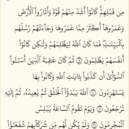
مِن قَبۡلِهِمۡۚ كَانُوٓاْ أَشَدَّ مِنۡهُمۡ قُوَّةٗ وَأَثَارُواْ ٱلۡأَرۡضَ
وَعَمَرُوهَآ أَكۡثَرَ مِمَّا عَمَرُوهَا وَجَآءَتۡهُمۡ رُسُلُهُم
بِٱلۡبَيِّنَٰتِۖ فَمَا كَانَ ٱللَّهُ لِيَظۡلِمَهُمۡ وَلَٰكِن كَانُوٓاْ
أَنفُسَهُمۡ يَظۡلِمُونَ ٩
ثُمَّ كَانَ عَٰقِبَةَ ٱلَّذِينَ أَسَٰٓـُٔواْ
ٱلسُّوٓأَىٰٓ أَن كَذَّبُواْ بِـَٔايَٰتِ ٱللَّهِ وَكَانُواْ بِهَا
يَسۡتَهۡزِءُونَ ١٠
ٱللَّهُ يَبۡدَؤُاْ ٱلۡخَلۡقَ ثُمَّ يُعِيدُهُۥ ثُمَّ إِلَيۡهِ
تُرۡجَعُونَ ١١
وَيَوۡمَ تَقُومُ ٱلسَّاعَةُ يُبۡلِسُ
ٱلۡمُجۡرِمُونَ ١٢
وَلَمۡ يَكُن لَّهُم مِّن شُرَكَآئِهِمۡ شُفَعَٰٓؤُاْ