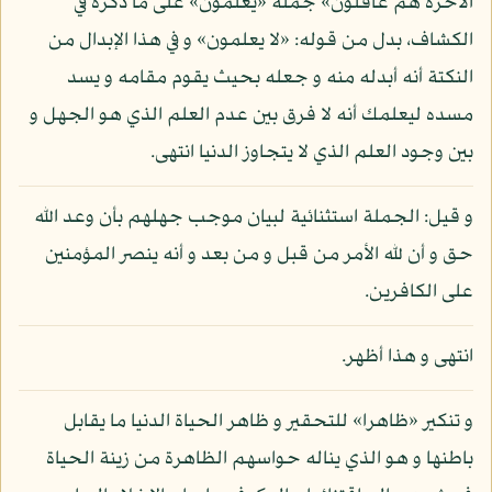
الآخرة هم غافلون» جملة «يعلمون» على ما ذكره في
الكشاف، بدل من قوله: «لا يعلمون» و في هذا الإبدال من
النكتة أنه أبدله منه و جعله بحيث يقوم مقامه و يسد
مسده ليعلمك أنه لا فرق بين عدم العلم الذي هو الجهل و
بين وجود العلم الذي لا يتجاوز الدنيا انتهى.
و قيل: الجملة استثنائية لبيان موجب جهلهم بأن وعد الله
حق و أن لله الأمر من قبل و من بعد و أنه ينصر المؤمنين
على الكافرين.
انتهى و هذا أظهر.
و تنكير «ظاهرا» للتحقير و ظاهر الحياة الدنيا ما يقابل
باطنها و هو الذي يناله حواسهم الظاهرة من زينة الحياة