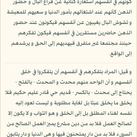
كونهم في أنفسهم استعارة كنائية عن فراغ البال و حضور
الذهن كأنهم عند اشتغالهم بأمور الدنيا و سعيهم للمعيشة
و تشوش البال يغيبون عن أنفسهم فيكونون عند حضور
الذهن حاضرين مستقرين في أنفسهم فيكون تفكرهم
حينئذ مجتمعا غير متفرق فيهديهم إلى الحق و يرشدهم
إلى الواقع.
و قيل: المراد بتفكرهم في أنفسهم أن يتفكروا في خلق
أنفسهم و أن الواحد منهم محدث و المحدث - بالفتح -
يحتاج إلى محدث - بالكسر - قديم حي قادر عليم حكيم فلا
يخلق ما يخلق عبثا بل لغاية مطلوبة و ليست تعود إليه
نفسه لغناء المطلق بل إلى الخلق و هو الثواب و لا يكون إلا
لصالح العمل فلا بد من دين مشرع يميز العمل الصالح من
السيىء فلا بد من دار يمتحنون فيها و هي الدنيا و دار يثابون