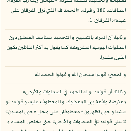
تسبيحه و تحميده لنفسه كقوله: «سبحان ربك رب العزة»:
الصافات: 180 و قوله: «الحمد لله الذي نزل الفرقان على
عبده»: الفرقان: 1.
و ثانيا: أن المراد بالتسبيح و التحميد معناهما المطلق دون
الصلوات اليومية المفروضة كما يقول به أكثر القائلين بكون
القول مقدرا.
و المعنى: قولوا سبحان الله و قولوا الحمد لله.
و ثالثا: أن قوله: «و له الحمد في السماوات و الأرض»
معترضة واقعة بين المعطوف و المعطوف عليه، و قوله: «و
عشيا و حين تظهرون» معطوفان على محل «حين تمسون»
لا على قوله: «في السماوات و الأرض» حتى يختص المساء و