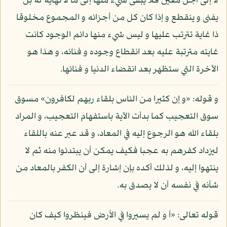
لا إلى أجل معين فلا يبقى شيء منها إلى ما لا نهاية له بل
يفنى و ينقطع و إذا كان كل من أجزائه و المجموع مخلوقا
ذا غاية تترتب عليها و ليس شيء منها دائم الوجود كانت
غايته مترتبة عليه بعد انقطاع وجوده و فنائه، و هذا هو
الآخرة التي ستظهر بعد انقضاء الدنيا و فنائها.
و قوله: «و إن كثيرا من الناس بلقاء ربهم لكافرون» مسوق
سوق التعجيب كما بدأت الآية باستفهام التعجيب، و المراد
بلقاء الله هو الرجوع إليه في المعاد، و قد عبر عنه باللقاء
ليزداد كفرهم به عجبا فكيف يمكن أن يبتدئوا منه ثم لا
ينتهوا إليه، و لذلك أكده بإن إشارة إلى أن الكفر بالمعاد من
شأنه في نفسه أن لا يصدق به.
قوله تعالى: «أ و لم يسيروا في الأرض فينظروا كيف كان