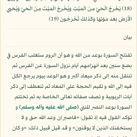
(18) يُخْرِجُ الْحَيَّ مِنَ الْمَيِّتِ وَيُخْرِجُ الْمَيِّتَ مِنَ الْحَيِّ وَيُحْيِي
الْأَرْضَ بَعْدَ مَوْتِهَا وَكَذَلِكَ تُخْرَجُونَ (19)
بيان
تفتتح السورة بوعد من الله و هو أن الروم ستغلب الفرس في
بضع سنين بعد انهزامهم أيام نزول السورة عن الفرس ثم
تنتقل منه إلى ذكر ميعاد أكبر و هو الوعد بيوم يرجع الكل
فيه إلى الله و تقيم الحجة على المعاد ثم تنعطف إلى ذكر
آيات الربوبية و تصف صفاته تعالى الخاصة به ثم تختتم
السورة بوعد النصر للنبي
(صلى الله عليه وآله وسلم)
و
تؤكد القول فيه إذ تقول: «فاصبر إن وعد الله حق و لا
يستخفنك الذين لا يوقنون» و قد قيل قبيل ذلك: «و كان