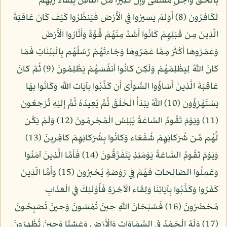
بِالْحَقِّ وَأَجَلٍ مُّسَمًّى وَإِنَّ كَثِيرًا مِّنَ النَّاسِ بِلِقَاء رَبِّهِمْ
لَكَافِرُونَ (8) أَوَلَمْ يَسِيرُوا فِي الْأَرْضِ فَيَنظُرُوا كَيْفَ كَانَ عَاقِبَةُ
الَّذِينَ مِن قَبْلِهِمْ كَانُوا أَشَدَّ مِنْهُمْ قُوَّةً وَأَثَارُوا الْأَرْضَ
وَعَمَرُوهَا أَكْثَرَ مِمَّا عَمَرُوهَا وَجَاءتْهُمْ رُسُلُهُم بِالْبَيِّنَاتِ فَمَا
كَانَ اللَّهُ لِيَظْلِمَهُمْ وَلَكِن كَانُوا أَنفُسَهُمْ يَظْلِمُونَ (9) ثُمَّ كَانَ
عَاقِبَةَ الَّذِينَ أَسَاؤُوا السُّوأَى أَن كَذَّبُوا بِآيَاتِ اللَّهِ وَكَانُوا بِهَا
يَسْتَهْزِؤُون (10) اللَّهُ يَبْدَأُ الْخَلْقَ ثُمَّ يُعِيدُهُ ثُمَّ إِلَيْهِ تُرْجَعُونَ
(11) وَيَوْمَ تَقُومُ السَّاعَةُ يُبْلِسُ الْمُجْرِمُونَ (12) وَلَمْ يَكُن
لَّهُم مِّن شُرَكَائِهِمْ شُفَعَاء وَكَانُوا بِشُرَكَائِهِمْ كَافِرِينَ (13)
وَيَوْمَ تَقُومُ السَّاعَةُ يَوْمَئِذٍ يَتَفَرَّقُونَ (14) فَأَمَّا الَّذِينَ آمَنُوا
وَعَمِلُوا الصَّالِحَاتِ فَهُمْ فِي رَوْضَةٍ يُحْبَرُونَ (15) وَأَمَّا الَّذِينَ
كَفَرُوا وَكَذَّبُوا بِآيَاتِنَا وَلِقَاء الْآخِرَةِ فَأُوْلَئِكَ فِي الْعَذَابِ
مُحْضَرُونَ (16) فَسُبْحَانَ اللَّهِ حِينَ تُمْسُونَ وَحِينَ تُصْبِحُونَ
(17) وَلَهُ الْحَمْدُ فِي السَّمَاوَاتِ وَالْأَرْضِ وَعَشِيًّا وَحِينَ تُظْهِرُونَ