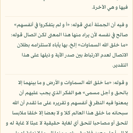
فيها و هي الآخرة.
و فيه أن الجملة أعني قوله: «أ و لم يتفكروا في أنفسهم»
صالح في نفسه لأن يراد منها هذا المعنى لكن اتصال قوله:
«ما خلق الله السماوات» إلخ، بها يأباه لاستلزامه بطلان
الاتصال لعدم الارتباط بين صدر الآية و ذيلها على هذا
التقدير.
و قوله: «ما خلق الله السماوات و الأرض و ما بينهما إلا
بالحق و أجل مسمى» هو الفكر الذي يجب عليهم أن
يمعنوا فيه النظر في أنفسهم و تقريره على ما تقدم أن الله
سبحانه ما خلق هذا العالم كلا و لا بعضا إلا خلقا ملابسا
للحق أو مصاحبا للحق أي لغاية حقيقية لا عبثا لا غاية له و