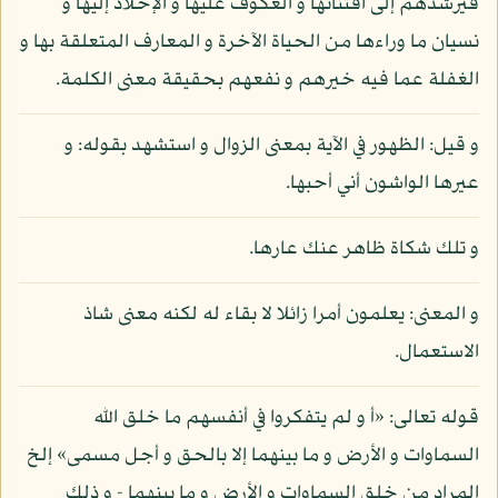
فيرشدهم إلى اقتنائها و العكوف عليها و الإخلاد إليها و
نسيان ما وراءها من الحياة الآخرة و المعارف المتعلقة بها و
الغفلة عما فيه خيرهم و نفعهم بحقيقة معنى الكلمة.
و قيل: الظهور في الآية بمعنى الزوال و استشهد بقوله: و
عيرها الواشون أني أحبها.
و تلك شكاة ظاهر عنك عارها.
و المعنى: يعلمون أمرا زائلا لا بقاء له لكنه معنى شاذ
الاستعمال.
قوله تعالى: «أ و لم يتفكروا في أنفسهم ما خلق الله
السماوات و الأرض و ما بينهما إلا بالحق و أجل مسمى» إلخ
المراد من خلق السماوات و الأرض و ما بينهما - و ذلك