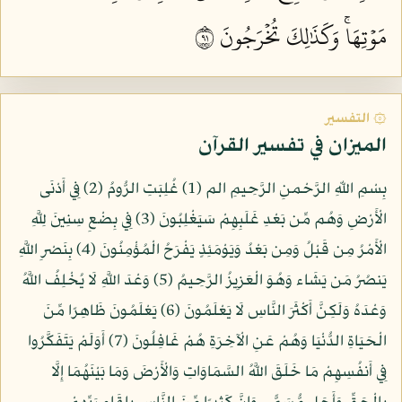
مَوۡتِهَاۚ وَكَذَٰلِكَ تُخۡرَجُونَ ١٩
۞ التفسير
الميزان في تفسير القرآن
بِسْمِ اللّهِ الرَّحْمنِ الرَّحِيمِ الم (1) غُلِبَتِ الرُّومُ (2) فِي أَدْنَى
الْأَرْضِ وَهُم مِّن بَعْدِ غَلَبِهِمْ سَيَغْلِبُونَ (3) فِي بِضْعِ سِنِينَ لِلَّهِ
الْأَمْرُ مِن قَبْلُ وَمِن بَعْدُ وَيَوْمَئِذٍ يَفْرَحُ الْمُؤْمِنُونَ (4) بِنَصْرِ اللَّهِ
يَنصُرُ مَن يَشَاء وَهُوَ الْعَزِيزُ الرَّحِيمُ (5) وَعْدَ اللَّهِ لَا يُخْلِفُ اللَّهُ
وَعْدَهُ وَلَكِنَّ أَكْثَرَ النَّاسِ لَا يَعْلَمُونَ (6) يَعْلَمُونَ ظَاهِرًا مِّنَ
الْحَيَاةِ الدُّنْيَا وَهُمْ عَنِ الْآخِرَةِ هُمْ غَافِلُونَ (7) أَوَلَمْ يَتَفَكَّرُوا
فِي أَنفُسِهِمْ مَا خَلَقَ اللَّهُ السَّمَاوَاتِ وَالْأَرْضَ وَمَا بَيْنَهُمَا إِلَّا