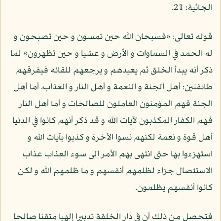
الجاثية: 21.
قوله تعالى: «فسبحان الله حين تمسون و حين تصبحون و
له الحمد في السماوات و الأرض و عشيا و حين تظهرون» لما
ذكر أنه يبدأ الخلق ثم يعيدهم و يرجعهم للقائه فيفرقهم
طائفتين: أهل الجنة و النعمة و أهل النار و العذاب، أما أهل
الجنة فهم المؤمنون العاملون للصالحات و أما أهل النار
فهم الكفار المكذبون لآيات الله و قد ذكر أنهم كانوا في الدنيا
أهل قوة و نعمة لكنهم نسوا الآخرة و كذبوا بآيات الله و
استهزءوا بها حتى انتهى بهم الأمر إلى سوء العذاب عذاب
الاستئصال جزاء لظلمهم أنفسهم و ما ظلمهم الله و لكن
كانوا أنفسهم يظلمون.
فتحصل من ذلك أن في دار الخلقة تدبيرا إلهيا متقنا صالحا