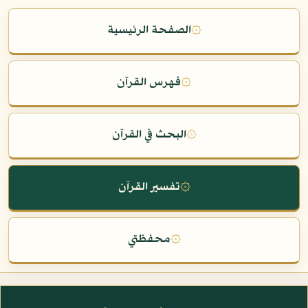
۞
الصفحة الرئيسية
۞
فهرس القرآن
۞
البحث في القرآن
۞
تفسير القرآن
۞
محفظتي