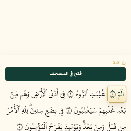
۞ الآية
فتح في المصحف
الٓمٓ ١
غُلِبَتِ ٱلرُّومُ ٢
فِيٓ أَدۡنَى ٱلۡأَرۡضِ وَهُم مِّنۢ
بَعۡدِ غَلَبِهِمۡ سَيَغۡلِبُونَ ٣
فِي بِضۡعِ سِنِينَۗ لِلَّهِ ٱلۡأَمۡرُ
مِن قَبۡلُ وَمِنۢ بَعۡدُۚ وَيَوۡمَئِذٖ يَفۡرَحُ ٱلۡمُؤۡمِنُونَ ٤