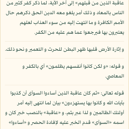
عاقبة الذين من قبلهم» إلى آخر الآية، لما ذكر كفر كثير من
الناس بالمعاد و ذلك أمر يلغو معه الدين الحق ذكرهم حال
الأمم الكافرة و ما انتهت إليه من سوء العذاب لعلهم
يعتبرون بها فيرجعوا عما هم عليه من الكفر.
و إثارة الأرض قلبها ظهر البطن للحرث و التعمير و نحو ذلك.
و قوله: «و لكن كانوا أنفسهم يظلمون» أي بالكفر و
المعاصي.
قوله تعالى: «ثم كان عاقبة الذين أساءوا السوآى أن كذبوا
بآيات الله و كانوا بها يستهزءون» بيان لما انتهى إليه أمر
أولئك الظالمين و لذا عبر بثم، و «عاقبة» بالنصب خبر كان و
اسمه «السوآى» قدم الخبر عليه لإفادة الحصر و «أساءوا»