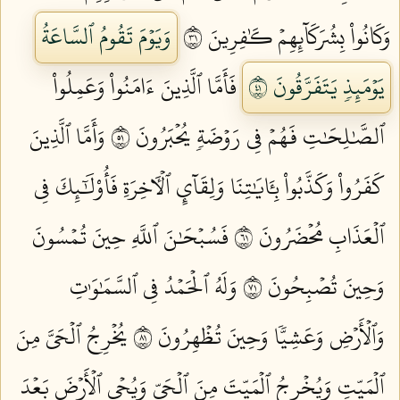
وَكَانُواْ بِشُرَكَآئِهِمۡ كَٰفِرِينَ ١٣
وَيَوۡمَ تَقُومُ ٱلسَّاعَةُ
يَوۡمَئِذٖ يَتَفَرَّقُونَ ١٤
فَأَمَّا ٱلَّذِينَ ءَامَنُواْ وَعَمِلُواْ
ٱلصَّٰلِحَٰتِ فَهُمۡ فِي رَوۡضَةٖ يُحۡبَرُونَ ١٥
وَأَمَّا ٱلَّذِينَ
كَفَرُواْ وَكَذَّبُواْ بِـَٔايَٰتِنَا وَلِقَآيِٕ ٱلۡأٓخِرَةِ فَأُوْلَٰٓئِكَ فِي
ٱلۡعَذَابِ مُحۡضَرُونَ ١٦
فَسُبۡحَٰنَ ٱللَّهِ حِينَ تُمۡسُونَ
وَحِينَ تُصۡبِحُونَ ١٧
وَلَهُ ٱلۡحَمۡدُ فِي ٱلسَّمَٰوَٰتِ
وَٱلۡأَرۡضِ وَعَشِيّٗا وَحِينَ تُظۡهِرُونَ ١٨
يُخۡرِجُ ٱلۡحَيَّ مِنَ
ٱلۡمَيِّتِ وَيُخۡرِجُ ٱلۡمَيِّتَ مِنَ ٱلۡحَيِّ وَيُحۡيِ ٱلۡأَرۡضَ بَعۡدَ