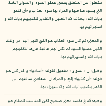
مقطوع عن المتعلق بمعنى عملوا السوء، و السوآى الخلة
التي يسوء صاحبها و المراد بها سوء العذاب و «أن كذبوا
بآيات الله» بحذف لام التعليل و التقدير لتكذيبهم بآيات الله و
استهزائهم بها.
و المعنى: ثم كان سوء العذاب هو الذي انتهى إليه أمر أولئك
الذين عملوا السوء لم تكن لهم عاقبة غيرها لتكذيبهم
بآيات الله و استهزائهم بها.
و قيل: إن «السوآى» مفعول لقوله: «أساءوا» و خبر كان هو
قوله: «أن كذبوا» إلخ، و المراد أن المعاصي ساقتهم إلى
الكفر بتكذيب آيات الله و الاستهزاء بها.
و فيه: أنه في نفسه معنى صحيح لكن المناسب للمقام هو