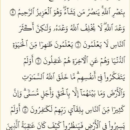
بِنَصۡرِ ٱللَّهِۚ يَنصُرُ مَن يَشَآءُۖ وَهُوَ ٱلۡعَزِيزُ ٱلرَّحِيمُ ٥
وَعۡدَ ٱللَّهِۖ لَا يُخۡلِفُ ٱللَّهُ وَعۡدَهُۥ وَلَٰكِنَّ أَكۡثَرَ
ٱلنَّاسِ لَا يَعۡلَمُونَ ٦
يَعۡلَمُونَ ظَٰهِرٗا مِّنَ ٱلۡحَيَوٰةِ
ٱلدُّنۡيَا وَهُمۡ عَنِ ٱلۡأٓخِرَةِ هُمۡ غَٰفِلُونَ ٧
أَوَلَمۡ
يَتَفَكَّرُواْ فِيٓ أَنفُسِهِمۗ مَّا خَلَقَ ٱللَّهُ ٱلسَّمَٰوَٰتِ
وَٱلۡأَرۡضَ وَمَا بَيۡنَهُمَآ إِلَّا بِٱلۡحَقِّ وَأَجَلٖ مُّسَمّٗىۗ وَإِنَّ
كَثِيرٗا مِّنَ ٱلنَّاسِ بِلِقَآيِٕ رَبِّهِمۡ لَكَٰفِرُونَ ٨
أَوَلَمۡ
يَسِيرُواْ فِي ٱلۡأَرۡضِ فَيَنظُرُواْ كَيۡفَ كَانَ عَٰقِبَةُ ٱلَّذِينَ