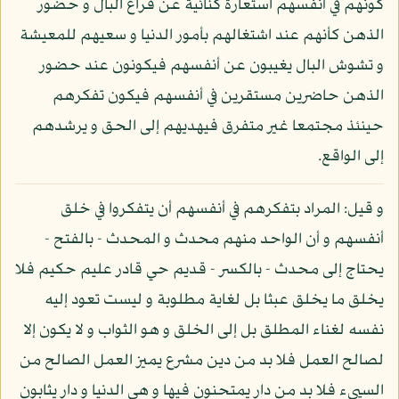
كونهم في أنفسهم استعارة كنائية عن فراغ البال و حضور
الذهن كأنهم عند اشتغالهم بأمور الدنيا و سعيهم للمعيشة
و تشوش البال يغيبون عن أنفسهم فيكونون عند حضور
الذهن حاضرين مستقرين في أنفسهم فيكون تفكرهم
حينئذ مجتمعا غير متفرق فيهديهم إلى الحق و يرشدهم
إلى الواقع.
و قيل: المراد بتفكرهم في أنفسهم أن يتفكروا في خلق
أنفسهم و أن الواحد منهم محدث و المحدث - بالفتح -
يحتاج إلى محدث - بالكسر - قديم حي قادر عليم حكيم فلا
يخلق ما يخلق عبثا بل لغاية مطلوبة و ليست تعود إليه
نفسه لغناء المطلق بل إلى الخلق و هو الثواب و لا يكون إلا
لصالح العمل فلا بد من دين مشرع يميز العمل الصالح من
السيىء فلا بد من دار يمتحنون فيها و هي الدنيا و دار يثابون