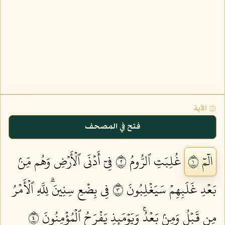
۞ الآية
فتح في المصحف
الٓمٓ ١
غُلِبَتِ ٱلرُّومُ ٢
فِيٓ أَدۡنَى ٱلۡأَرۡضِ وَهُم مِّنۢ
بَعۡدِ غَلَبِهِمۡ سَيَغۡلِبُونَ ٣
فِي بِضۡعِ سِنِينَۗ لِلَّهِ ٱلۡأَمۡرُ
مِن قَبۡلُ وَمِنۢ بَعۡدُۚ وَيَوۡمَئِذٖ يَفۡرَحُ ٱلۡمُؤۡمِنُونَ ٤