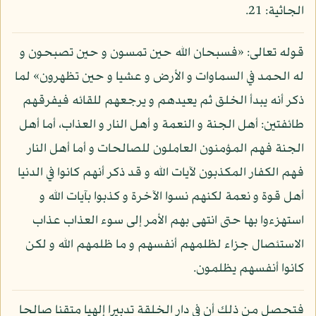
الجاثية: 21.
قوله تعالى: «فسبحان الله حين تمسون و حين تصبحون و
له الحمد في السماوات و الأرض و عشيا و حين تظهرون» لما
ذكر أنه يبدأ الخلق ثم يعيدهم و يرجعهم للقائه فيفرقهم
طائفتين: أهل الجنة و النعمة و أهل النار و العذاب، أما أهل
الجنة فهم المؤمنون العاملون للصالحات و أما أهل النار
فهم الكفار المكذبون لآيات الله و قد ذكر أنهم كانوا في الدنيا
أهل قوة و نعمة لكنهم نسوا الآخرة و كذبوا بآيات الله و
استهزءوا بها حتى انتهى بهم الأمر إلى سوء العذاب عذاب
الاستئصال جزاء لظلمهم أنفسهم و ما ظلمهم الله و لكن
كانوا أنفسهم يظلمون.
فتحصل من ذلك أن في دار الخلقة تدبيرا إلهيا متقنا صالحا