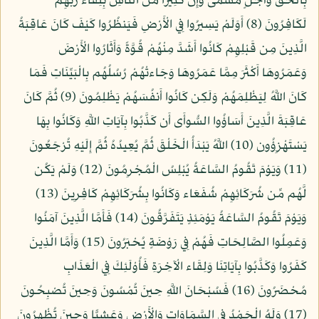
بِالْحَقِّ وَأَجَلٍ مُّسَمًّى وَإِنَّ كَثِيرًا مِّنَ النَّاسِ بِلِقَاء رَبِّهِمْ
لَكَافِرُونَ (8) أَوَلَمْ يَسِيرُوا فِي الْأَرْضِ فَيَنظُرُوا كَيْفَ كَانَ عَاقِبَةُ
الَّذِينَ مِن قَبْلِهِمْ كَانُوا أَشَدَّ مِنْهُمْ قُوَّةً وَأَثَارُوا الْأَرْضَ
وَعَمَرُوهَا أَكْثَرَ مِمَّا عَمَرُوهَا وَجَاءتْهُمْ رُسُلُهُم بِالْبَيِّنَاتِ فَمَا
كَانَ اللَّهُ لِيَظْلِمَهُمْ وَلَكِن كَانُوا أَنفُسَهُمْ يَظْلِمُونَ (9) ثُمَّ كَانَ
عَاقِبَةَ الَّذِينَ أَسَاؤُوا السُّوأَى أَن كَذَّبُوا بِآيَاتِ اللَّهِ وَكَانُوا بِهَا
يَسْتَهْزِؤُون (10) اللَّهُ يَبْدَأُ الْخَلْقَ ثُمَّ يُعِيدُهُ ثُمَّ إِلَيْهِ تُرْجَعُونَ
(11) وَيَوْمَ تَقُومُ السَّاعَةُ يُبْلِسُ الْمُجْرِمُونَ (12) وَلَمْ يَكُن
لَّهُم مِّن شُرَكَائِهِمْ شُفَعَاء وَكَانُوا بِشُرَكَائِهِمْ كَافِرِينَ (13)
وَيَوْمَ تَقُومُ السَّاعَةُ يَوْمَئِذٍ يَتَفَرَّقُونَ (14) فَأَمَّا الَّذِينَ آمَنُوا
وَعَمِلُوا الصَّالِحَاتِ فَهُمْ فِي رَوْضَةٍ يُحْبَرُونَ (15) وَأَمَّا الَّذِينَ
كَفَرُوا وَكَذَّبُوا بِآيَاتِنَا وَلِقَاء الْآخِرَةِ فَأُوْلَئِكَ فِي الْعَذَابِ
مُحْضَرُونَ (16) فَسُبْحَانَ اللَّهِ حِينَ تُمْسُونَ وَحِينَ تُصْبِحُونَ
(17) وَلَهُ الْحَمْدُ فِي السَّمَاوَاتِ وَالْأَرْضِ وَعَشِيًّا وَحِينَ تُظْهِرُونَ