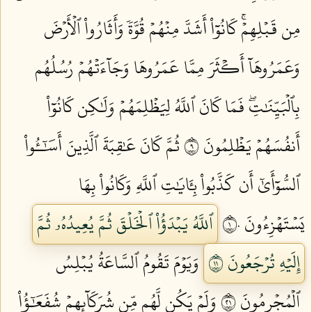
مِن قَبۡلِهِمۡۚ كَانُوٓاْ أَشَدَّ مِنۡهُمۡ قُوَّةٗ وَأَثَارُواْ ٱلۡأَرۡضَ
وَعَمَرُوهَآ أَكۡثَرَ مِمَّا عَمَرُوهَا وَجَآءَتۡهُمۡ رُسُلُهُم
بِٱلۡبَيِّنَٰتِۖ فَمَا كَانَ ٱللَّهُ لِيَظۡلِمَهُمۡ وَلَٰكِن كَانُوٓاْ
أَنفُسَهُمۡ يَظۡلِمُونَ ٩
ثُمَّ كَانَ عَٰقِبَةَ ٱلَّذِينَ أَسَٰٓـُٔواْ
ٱلسُّوٓأَىٰٓ أَن كَذَّبُواْ بِـَٔايَٰتِ ٱللَّهِ وَكَانُواْ بِهَا
يَسۡتَهۡزِءُونَ ١٠
ٱللَّهُ يَبۡدَؤُاْ ٱلۡخَلۡقَ ثُمَّ يُعِيدُهُۥ ثُمَّ
إِلَيۡهِ تُرۡجَعُونَ ١١
وَيَوۡمَ تَقُومُ ٱلسَّاعَةُ يُبۡلِسُ
ٱلۡمُجۡرِمُونَ ١٢
وَلَمۡ يَكُن لَّهُم مِّن شُرَكَآئِهِمۡ شُفَعَٰٓؤُاْ