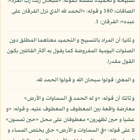
تسبيحه و تحميده لنفسه كقوله: «سبحان ربك رب العزة»:
الصافات: 180 و قوله: «الحمد لله الذي نزل الفرقان على
عبده»: الفرقان: 1.
و ثانيا: أن المراد بالتسبيح و التحميد معناهما المطلق دون
الصلوات اليومية المفروضة كما يقول به أكثر القائلين بكون
القول مقدرا.
و المعنى: قولوا سبحان الله و قولوا الحمد لله.
و ثالثا: أن قوله: «و له الحمد في السماوات و الأرض»
معترضة واقعة بين المعطوف و المعطوف عليه، و قوله: «و
عشيا و حين تظهرون» معطوفان على محل «حين تمسون»
لا على قوله: «في السماوات و الأرض» حتى يختص المساء و