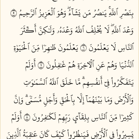
بِنَصۡرِ ٱللَّهِۚ يَنصُرُ مَن يَشَآءُۖ وَهُوَ ٱلۡعَزِيزُ ٱلرَّحِيمُ ٥
وَعۡدَ ٱللَّهِۖ لَا يُخۡلِفُ ٱللَّهُ وَعۡدَهُۥ وَلَٰكِنَّ أَكۡثَرَ
ٱلنَّاسِ لَا يَعۡلَمُونَ ٦
يَعۡلَمُونَ ظَٰهِرٗا مِّنَ ٱلۡحَيَوٰةِ
ٱلدُّنۡيَا وَهُمۡ عَنِ ٱلۡأٓخِرَةِ هُمۡ غَٰفِلُونَ ٧
أَوَلَمۡ
يَتَفَكَّرُواْ فِيٓ أَنفُسِهِمۗ مَّا خَلَقَ ٱللَّهُ ٱلسَّمَٰوَٰتِ
وَٱلۡأَرۡضَ وَمَا بَيۡنَهُمَآ إِلَّا بِٱلۡحَقِّ وَأَجَلٖ مُّسَمّٗىۗ وَإِنَّ
كَثِيرٗا مِّنَ ٱلنَّاسِ بِلِقَآيِٕ رَبِّهِمۡ لَكَٰفِرُونَ ٨
أَوَلَمۡ
يَسِيرُواْ فِي ٱلۡأَرۡضِ فَيَنظُرُواْ كَيۡفَ كَانَ عَٰقِبَةُ ٱلَّذِينَ