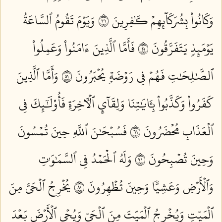
وَكَانُواْ بِشُرَكَآئِهِمۡ كَٰفِرِينَ ١٣
وَيَوۡمَ تَقُومُ ٱلسَّاعَةُ
يَوۡمَئِذٖ يَتَفَرَّقُونَ ١٤
فَأَمَّا ٱلَّذِينَ ءَامَنُواْ وَعَمِلُواْ
ٱلصَّٰلِحَٰتِ فَهُمۡ فِي رَوۡضَةٖ يُحۡبَرُونَ ١٥
وَأَمَّا ٱلَّذِينَ
كَفَرُواْ وَكَذَّبُواْ بِـَٔايَٰتِنَا وَلِقَآيِٕ ٱلۡأٓخِرَةِ فَأُوْلَٰٓئِكَ فِي
ٱلۡعَذَابِ مُحۡضَرُونَ ١٦
فَسُبۡحَٰنَ ٱللَّهِ حِينَ تُمۡسُونَ
وَحِينَ تُصۡبِحُونَ ١٧
وَلَهُ ٱلۡحَمۡدُ فِي ٱلسَّمَٰوَٰتِ
وَٱلۡأَرۡضِ وَعَشِيّٗا وَحِينَ تُظۡهِرُونَ ١٨
يُخۡرِجُ ٱلۡحَيَّ مِنَ
ٱلۡمَيِّتِ وَيُخۡرِجُ ٱلۡمَيِّتَ مِنَ ٱلۡحَيِّ وَيُحۡيِ ٱلۡأَرۡضَ بَعۡدَ