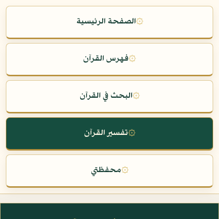
۞
الصفحة الرئيسية
۞
فهرس القرآن
۞
البحث في القرآن
۞
تفسير القرآن
۞
محفظتي