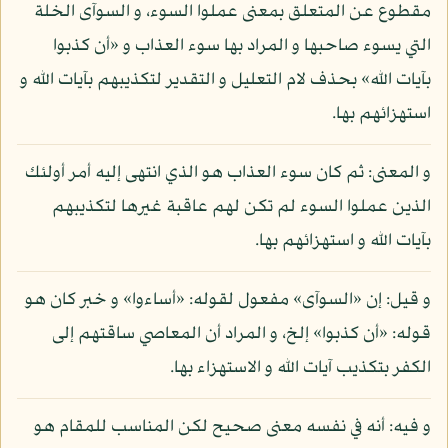
مقطوع عن المتعلق بمعنى عملوا السوء، و السوآى الخلة
التي يسوء صاحبها و المراد بها سوء العذاب و «أن كذبوا
بآيات الله» بحذف لام التعليل و التقدير لتكذيبهم بآيات الله و
استهزائهم بها.
و المعنى: ثم كان سوء العذاب هو الذي انتهى إليه أمر أولئك
الذين عملوا السوء لم تكن لهم عاقبة غيرها لتكذيبهم
بآيات الله و استهزائهم بها.
و قيل: إن «السوآى» مفعول لقوله: «أساءوا» و خبر كان هو
قوله: «أن كذبوا» إلخ، و المراد أن المعاصي ساقتهم إلى
الكفر بتكذيب آيات الله و الاستهزاء بها.
و فيه: أنه في نفسه معنى صحيح لكن المناسب للمقام هو