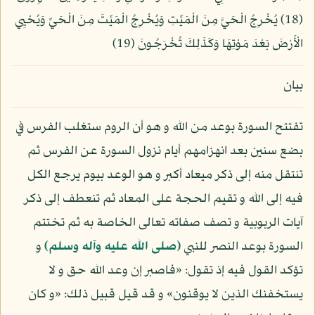
(18) يُخْرِجُ الْحَيَّ مِنَ الْمَيِّتِ وَيُخْرِجُ الْمَيِّتَ مِنَ الْحَيِّ وَيُحْيِي
الْأَرْضَ بَعْدَ مَوْتِهَا وَكَذَلِكَ تُخْرَجُونَ (19)
بيان
تفتتح السورة بوعد من الله و هو أن الروم ستغلب الفرس في
بضع سنين بعد انهزامهم أيام نزول السورة عن الفرس ثم
تنتقل منه إلى ذكر ميعاد أكبر و هو الوعد بيوم يرجع الكل
فيه إلى الله و تقيم الحجة على المعاد ثم تنعطف إلى ذكر
آيات الربوبية و تصف صفاته تعالى الخاصة به ثم تختتم
السورة بوعد النصر للنبي
(صلى الله عليه وآله وسلم)
و
تؤكد القول فيه إذ تقول: «فاصبر إن وعد الله حق و لا
يستخفنك الذين لا يوقنون» و قد قيل قبيل ذلك: «و كان