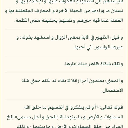
فيرشدهم إلى اقتنائها و العكوف عليها و الإخلاد إليها و
نسيان ما وراءها من الحياة الآخرة و المعارف المتعلقة بها و
الغفلة عما فيه خيرهم و نفعهم بحقيقة معنى الكلمة.
و قيل: الظهور في الآية بمعنى الزوال و استشهد بقوله: و
عيرها الواشون أني أحبها.
و تلك شكاة ظاهر عنك عارها.
و المعنى: يعلمون أمرا زائلا لا بقاء له لكنه معنى شاذ
الاستعمال.
قوله تعالى: «أ و لم يتفكروا في أنفسهم ما خلق الله
السماوات و الأرض و ما بينهما إلا بالحق و أجل مسمى» إلخ
المراد من خلق السماوات و الأرض و ما بينهما - و ذلك