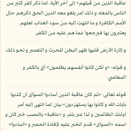
عاقبة الذين من قبلهم» إلى آخر الآية، لما ذكر كفر كثير من
الناس بالمعاد و ذلك أمر يلغو معه الدين الحق ذكرهم حال
الأمم الكافرة و ما انتهت إليه من سوء العذاب لعلهم
يعتبرون بها فيرجعوا عما هم عليه من الكفر.
و إثارة الأرض قلبها ظهر البطن للحرث و التعمير و نحو ذلك.
و قوله: «و لكن كانوا أنفسهم يظلمون» أي بالكفر و
المعاصي.
قوله تعالى: «ثم كان عاقبة الذين أساءوا السوآى أن كذبوا
بآيات الله و كانوا بها يستهزءون» بيان لما انتهى إليه أمر
أولئك الظالمين و لذا عبر بثم، و «عاقبة» بالنصب خبر كان و
اسمه «السوآى» قدم الخبر عليه لإفادة الحصر و «أساءوا»