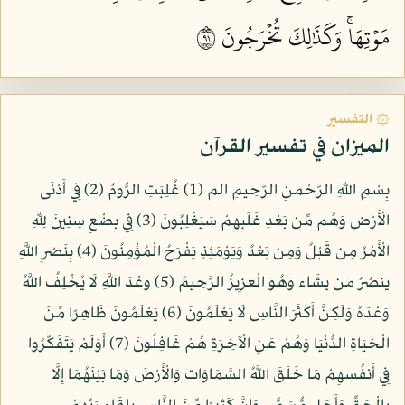
مَوۡتِهَاۚ وَكَذَٰلِكَ تُخۡرَجُونَ ١٩
۞ التفسير
الميزان في تفسير القرآن
بِسْمِ اللّهِ الرَّحْمنِ الرَّحِيمِ الم (1) غُلِبَتِ الرُّومُ (2) فِي أَدْنَى
الْأَرْضِ وَهُم مِّن بَعْدِ غَلَبِهِمْ سَيَغْلِبُونَ (3) فِي بِضْعِ سِنِينَ لِلَّهِ
الْأَمْرُ مِن قَبْلُ وَمِن بَعْدُ وَيَوْمَئِذٍ يَفْرَحُ الْمُؤْمِنُونَ (4) بِنَصْرِ اللَّهِ
يَنصُرُ مَن يَشَاء وَهُوَ الْعَزِيزُ الرَّحِيمُ (5) وَعْدَ اللَّهِ لَا يُخْلِفُ اللَّهُ
وَعْدَهُ وَلَكِنَّ أَكْثَرَ النَّاسِ لَا يَعْلَمُونَ (6) يَعْلَمُونَ ظَاهِرًا مِّنَ
الْحَيَاةِ الدُّنْيَا وَهُمْ عَنِ الْآخِرَةِ هُمْ غَافِلُونَ (7) أَوَلَمْ يَتَفَكَّرُوا
فِي أَنفُسِهِمْ مَا خَلَقَ اللَّهُ السَّمَاوَاتِ وَالْأَرْضَ وَمَا بَيْنَهُمَا إِلَّا