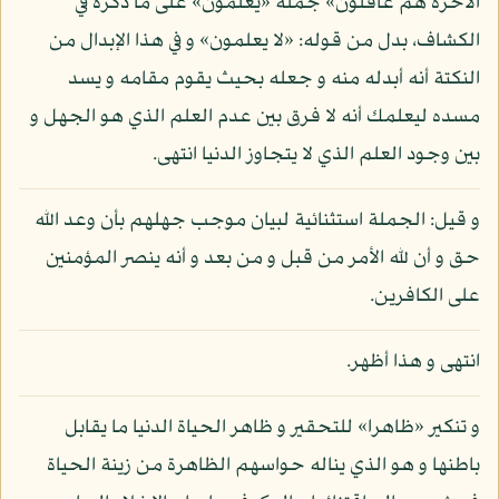
الآخرة هم غافلون» جملة «يعلمون» على ما ذكره في
الكشاف، بدل من قوله: «لا يعلمون» و في هذا الإبدال من
النكتة أنه أبدله منه و جعله بحيث يقوم مقامه و يسد
مسده ليعلمك أنه لا فرق بين عدم العلم الذي هو الجهل و
بين وجود العلم الذي لا يتجاوز الدنيا انتهى.
و قيل: الجملة استثنائية لبيان موجب جهلهم بأن وعد الله
حق و أن لله الأمر من قبل و من بعد و أنه ينصر المؤمنين
على الكافرين.
انتهى و هذا أظهر.
و تنكير «ظاهرا» للتحقير و ظاهر الحياة الدنيا ما يقابل
باطنها و هو الذي يناله حواسهم الظاهرة من زينة الحياة