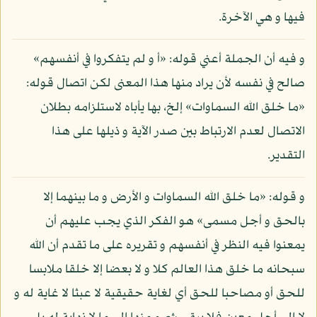
فيها و هي الآخرة.
و فيه أن الجملة أعني قوله: «أ و لم يتفكروا في أنفسهم»
صالح في نفسه لأن يراد منها هذا المعنى لكن اتصال قوله:
«ما خلق الله السماوات» إلخ، بها يأباه لاستلزامه بطلان
الاتصال لعدم الارتباط بين صدر الآية و ذيلها على هذا
التقدير.
و قوله: «ما خلق الله السماوات و الأرض و ما بينهما إلا
بالحق و أجل مسمى» هو الفكر الذي يجب عليهم أن
يمعنوا فيه النظر في أنفسهم و تقريره على ما تقدم أن الله
سبحانه ما خلق هذا العالم كلا و لا بعضا إلا خلقا ملابسا
للحق أو مصاحبا للحق أي لغاية حقيقية لا عبثا لا غاية له و