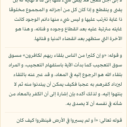
لا إلى أجل معين فلا يبقى شيء منها إلى ما لا نهاية له بل
يفنى و ينقطع و إذا كان كل من أجزائه و المجموع مخلوقا
ذا غاية تترتب عليها و ليس شيء منها دائم الوجود كانت
غايته مترتبة عليه بعد انقطاع وجوده و فنائه، و هذا هو
الآخرة التي ستظهر بعد انقضاء الدنيا و فنائها.
و قوله: «و إن كثيرا من الناس بلقاء ربهم لكافرون» مسوق
سوق التعجيب كما بدأت الآية باستفهام التعجيب، و المراد
بلقاء الله هو الرجوع إليه في المعاد، و قد عبر عنه باللقاء
ليزداد كفرهم به عجبا فكيف يمكن أن يبتدئوا منه ثم لا
ينتهوا إليه، و لذلك أكده بإن إشارة إلى أن الكفر بالمعاد من
شأنه في نفسه أن لا يصدق به.
قوله تعالى: «أ و لم يسيروا في الأرض فينظروا كيف كان