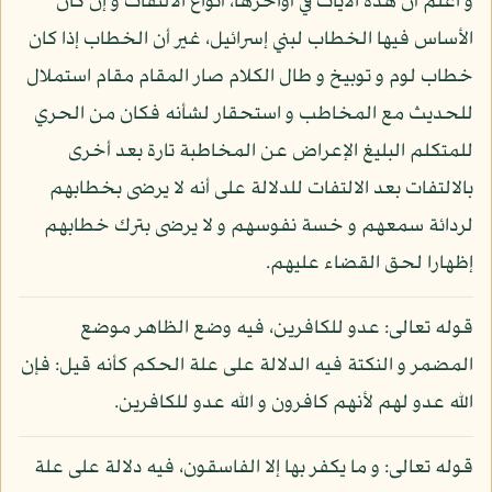
و اعلم أن هذه الآيات في أواخرها، أنواع الالتفات و إن كان
الأساس فيها الخطاب لبني إسرائيل، غير أن الخطاب إذا كان
خطاب لوم و توبيخ و طال الكلام صار المقام مقام استملال
للحديث مع المخاطب و استحقار لشأنه فكان من الحري
للمتكلم البليغ الإعراض عن المخاطبة تارة بعد أخرى
بالالتفات بعد الالتفات للدلالة على أنه لا يرضى بخطابهم
لردائة سمعهم و خسة نفوسهم و لا يرضى بترك خطابهم
إظهارا لحق القضاء عليهم.
قوله تعالى: عدو للكافرين، فيه وضع الظاهر موضع
المضمر و النكتة فيه الدلالة على علة الحكم كأنه قيل: فإن
الله عدو لهم لأنهم كافرون و الله عدو للكافرين.
قوله تعالى: و ما يكفر بها إلا الفاسقون، فيه دلالة على علة