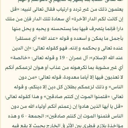
يعلمون ذلك من غير تردد و ارتياب فقال تعالى لنبيه: «قل
إن كانت لكم الدار الآخرة» أي سعادة تلك الدار فإن من ملك
دارا فإنما يتصرف فيها بما يستحسنه و يحبه و يحل منها
بأجمل ما يمكن و أسعده و قوله «عند الله» أي مستقرا
عنده تعالى و بحكمه و إذنه، فهو كقوله تعالى: «إن الدين
عند الله الإسلام»: آل عمران - 19 و قوله تعالى: «خالصة»
أي غير مشوبة بما تكرهونه من عذاب أو هوان لزعمكم أنكم
لا تعذبون فيها إلا أياما معدودة، قوله تعالى: «من دون
الناس» و ذلك لزعمكم بطلان كل دين إلا دينكم، و قوله
تعالى: «فتمنوا الموت إن كنتم صادقين» و هذا كقوله تعالى:
«قل يا أيها الذين هادوا إن زعمتم أنكم أولياء الله من دون
الناس فتمنوا الموت إن كنتم صادقين»: الجمعة - 6 و هذه
مؤاخذة بلازم فطري بين الأثر في الخارج بحيث لا يقع فيه