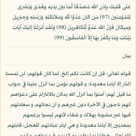
عَلَى قَلْبِكَ بِإِذْنِ اللّهِ مُصَدِّقاً لِّمَا بَيْنَ يَدَيْهِ وَهُدًى وَبُشْرَى
لِلْمُؤْمِنِينَ (97) مَن كَانَ عَدُوًّا لِّلّهِ وَمَلآئِكَتِهِ وَرُسُلِهِ وَجِبْرِيلَ
وَمِيكَالَ فَإِنَّ اللّهَ عَدُوٌّ لِّلْكَافِرِينَ (98) وَلَقَدْ أَنزَلْنَآ إِلَيْكَ آيَاتٍ
بَيِّنَاتٍ وَمَا يَكْفُرُ بِهَا إِلاَّ الْفَاسِقُونَ (99)
بيان
قوله تعالى: قل إن كانت لكم إلخ، لما كان قولهم: لن تمسنا
النار إلا أياما معدودة: و قولهم نؤمن بما أنزل علينا في جواب
ما قيل لهم: آمنوا بما أنزل الله يدلان بالالتزام على دعواهم
أنهم ناجون في الآخرة دون غيرهم و أن نجاتهم و سعادتهم
فيها غير مشوبة بهلاك و شقاء لأنهم ليسوا بزعمهم
بمعذبين إلا أياما معدودة و هي أيام عبادتهم للعجل، قابلهم
الله تعالى خطابا بما يظهر به كذبهم في دعواهم و أنهم