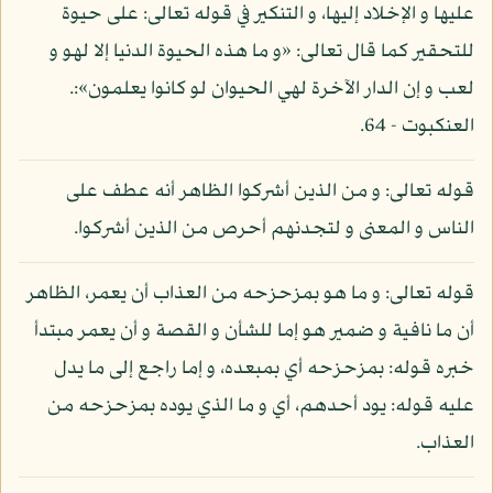
عليها و الإخلاد إليها، و التنكير في قوله تعالى: على حيوة
للتحقير كما قال تعالى: «و ما هذه الحيوة الدنيا إلا لهو و
لعب و إن الدار الآخرة لهي الحيوان لو كانوا يعلمون»:.
العنكبوت - 64.
قوله تعالى: و من الذين أشركوا الظاهر أنه عطف على
الناس و المعنى و لتجدنهم أحرص من الذين أشركوا.
قوله تعالى: و ما هو بمزحزحه من العذاب أن يعمر، الظاهر
أن ما نافية و ضمير هو إما للشأن و القصة و أن يعمر مبتدأ
خبره قوله: بمزحزحه أي بمبعده، و إما راجع إلى ما يدل
عليه قوله: يود أحدهم، أي و ما الذي يوده بمزحزحه من
العذاب.