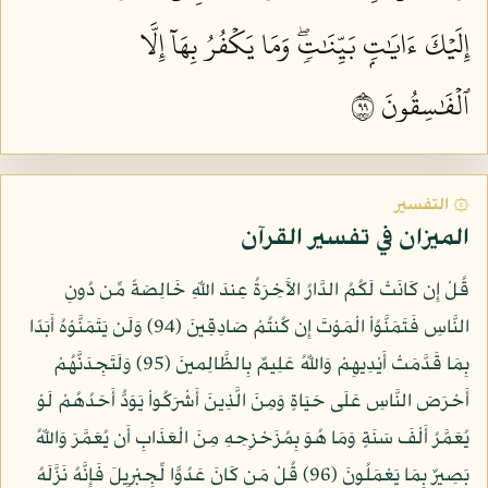
إِلَيۡكَ ءَايَٰتِۭ بَيِّنَٰتٖۖ وَمَا يَكۡفُرُ بِهَآ إِلَّا
ٱلۡفَٰسِقُونَ ٩٩
۞ التفسير
الميزان في تفسير القرآن
قُلْ إِن كَانَتْ لَكُمُ الدَّارُ الآَخِرَةُ عِندَ اللّهِ خَالِصَةً مِّن دُونِ
النَّاسِ فَتَمَنَّوُاْ الْمَوْتَ إِن كُنتُمْ صَادِقِينَ (94) وَلَن يَتَمَنَّوْهُ أَبَدًا
بِمَا قَدَّمَتْ أَيْدِيهِمْ وَاللّهُ عَلِيمٌ بِالظَّالِمينَ (95) وَلَتَجِدَنَّهُمْ
أَحْرَصَ النَّاسِ عَلَى حَيَاةٍ وَمِنَ الَّذِينَ أَشْرَكُواْ يَوَدُّ أَحَدُهُمْ لَوْ
يُعَمَّرُ أَلْفَ سَنَةٍ وَمَا هُوَ بِمُزَحْزِحِهِ مِنَ الْعَذَابِ أَن يُعَمَّرَ وَاللّهُ
بَصِيرٌ بِمَا يَعْمَلُونَ (96) قُلْ مَن كَانَ عَدُوًّا لِّجِبْرِيلَ فَإِنَّهُ نَزَّلَهُ