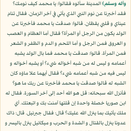
وآله وسلم)
المدينة سألوه فقالوا: يا محمد كيف نومك؟
فقد أخبرنا عن نوم النبي الذي يأتي في آخر الزمان. فقال تنام
عيناي و قلبي يقظان. قالوا: صدقت يا محمد فأخبرنا عن
الولد يكون من الرجل أو المرأة؟ فقال أما العظام و العصب
و العروق فمن الرجل و أما اللحم و الدم و الظفر و الشعر
فمن المرأة. قالوا: صدقت يا محمد فما بال الولد يشبه
أعمامه و ليس له من شبه أخواله شيء؟ أو يشبه أخواله و
ليس فيه من شبه أعمامه شيء؟ فقال أيهما علا ماؤه كان
الشبه له قالوا صدقت يا محمد فأخبرنا عن ربك ما هو؟
فأنزل الله سبحانه: قل هو الله أحد إلى آخر السورة. فقال له
ابن صوريا خصلة واحدة إن قلتها آمنت بك و اتبعتك. أي
ملك يأتيك بما ينزل الله عليك؟ قال: فقال جبرئيل. قال: ذاك
عدونا ينزل بالقتال و الشدة و الحرب و ميكائيل ينزل باليسر و