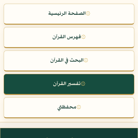
۞
الصفحة الرئيسية
۞
فهرس القرآن
۞
البحث في القرآن
۞
تفسير القرآن
۞
محفظتي