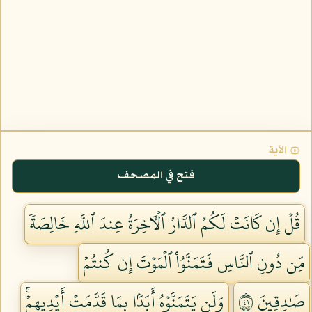
۞ الآية
فتح في المصحف
قُلۡ إِن كَانَتۡ لَكُمُ ٱلدَّارُ ٱلۡأٓخِرَةُ عِندَ ٱللَّهِ خَالِصَةٗ
مِّن دُونِ ٱلنَّاسِ فَتَمَنَّوُاْ ٱلۡمَوۡتَ إِن كُنتُمۡ
صَٰدِقِينَ ٩٤
وَلَن يَتَمَنَّوۡهُ أَبَدَۢا بِمَا قَدَّمَتۡ أَيۡدِيهِمۡۚ