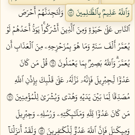
وَٱللَّهُ عَلِيمُۢ بِٱلظَّٰلِمِينَ ٩٥
وَلَتَجِدَنَّهُمۡ أَحۡرَصَ
ٱلنَّاسِ عَلَىٰ حَيَوٰةٖ وَمِنَ ٱلَّذِينَ أَشۡرَكُواْۚ يَوَدُّ أَحَدُهُمۡ لَوۡ
يُعَمَّرُ أَلۡفَ سَنَةٖ وَمَا هُوَ بِمُزَحۡزِحِهِۦ مِنَ ٱلۡعَذَابِ أَن
يُعَمَّرَۗ وَٱللَّهُ بَصِيرُۢ بِمَا يَعۡمَلُونَ ٩٦
قُلۡ مَن كَانَ
عَدُوّٗا لِّـجِبۡرِيلَ فَإِنَّهُۥ نَزَّلَهُۥ عَلَىٰ قَلۡبِكَ بِإِذۡنِ ٱللَّهِ
مُصَدِّقٗا لِّمَا بَيۡنَ يَدَيۡهِ وَهُدٗى وَبُشۡرَىٰ لِلۡمُؤۡمِنِينَ ٩٧
مَن كَانَ عَدُوّٗا لِّلَّهِ وَمَلَٰٓئِكَتِهِۦ وَرُسُلِهِۦ وَجِبۡرِيلَ
وَمِيكَىٰلَ فَإِنَّ ٱللَّهَ عَدُوّٞ لِّلۡكَٰفِرِينَ ٩٨
وَلَقَدۡ أَنزَلۡنَآ