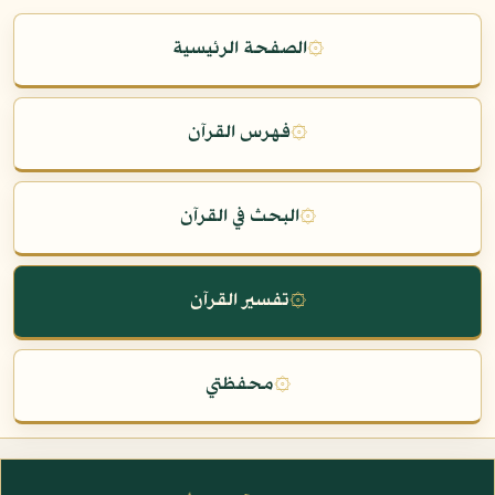
۞
الصفحة الرئيسية
۞
فهرس القرآن
۞
البحث في القرآن
۞
تفسير القرآن
۞
محفظتي