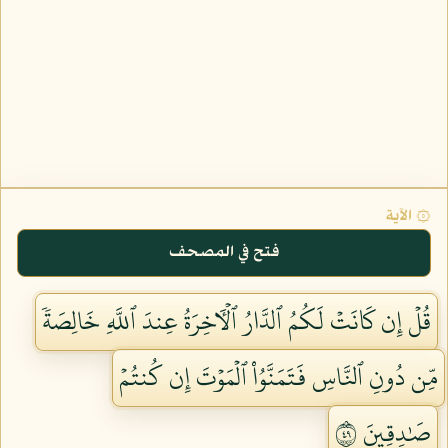
۞ الآية
فتح في المصحف
قُلۡ إِن كَانَتۡ لَكُمُ ٱلدَّارُ ٱلۡأٓخِرَةُ عِندَ ٱللَّهِ خَالِصَةٗ
مِّن دُونِ ٱلنَّاسِ فَتَمَنَّوُاْ ٱلۡمَوۡتَ إِن كُنتُمۡ
صَٰدِقِينَ ٩٤