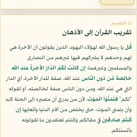
۞ التفسير
تقريب القرآن إلى الأذهان
قُلْ
يا رسول الله لهؤلاء اليهود، الذين يقولون أن الآخرة هي
لهم وحدهم لا يشركهم فيها غيرهم من النصارى
والمسلمين وغيرهما:
إِن كَانَتْ لَكُمُ الدَّارُ الآَخِرَةُ عِندَ اللّهِ
خَالِصَةً مِّن دُونِ النَّاسِ
عند الله، صفة للدار الآخرة، أي الدار
التي هي عند الله، ومن دون الناس صفة لخالصته، أو لقوله
"لكم"
فَتَمَنَّوُاْ الْمَوْتَ
، لأن من يدري أن مصيره إلى الجنة لابد
وأن يتمنى الموت، حتى يخلص من آلام الدنيا وأتعابها
إِن
كُنتُمْ صَادِقِينَ
في مقالكم وكنتم تعتقدون ما تقولونه
بألسنتكم.