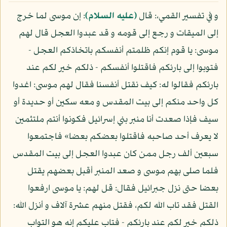
و في تفسير القمي،: قال
(عليه السلام)
: إن موسى لما خرج
إلى الميقات و رجع إلى قومه و قد عبدوا العجل قال لهم
موسى: يا قوم إنكم ظلمتم أنفسكم باتخاذكم العجل -
فتوبوا إلى بارئكم فاقتلوا أنفسكم - ذلكم خير لكم عند
بارئكم فقالوا له: كيف نقتل أنفسنا فقال لهم موسى: اغدوا
كل واحد منكم إلى بيت المقدس و معه سكين أو حديدة أو
سيف فإذا صعدت أنا منبر بني إسرائيل فكونوا أنتم ملتثمين
لا يعرف أحد صاحبه فاقتلوا بعضكم بعضا» فاجتمعوا
سبعين ألف رجل ممن كان عبدوا العجل إلى بيت المقدس
فلما صلى بهم موسى و صعد المنبر أقبل بعضهم يقتل
بعضا حتى نزل جبرائيل فقال: قل لهم: يا موسى ارفعوا
القتل فقد تاب الله لكم، فقتل منهم عشرة آلاف و أنزل الله:
ذلكم خير لكم عند بارئكم - فتاب عليكم إنه هو التواب