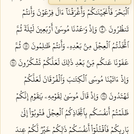
ٱلۡبَحۡرَ فَأَنجَيۡنَٰكُمۡ وَأَغۡرَقۡنَآ ءَالَ فِرۡعَوۡنَ وَأَنتُمۡ
تَنظُرُونَ ٥٠
وَإِذۡ وَٰعَدۡنَا مُوسَىٰٓ أَرۡبَعِينَ لَيۡلَةٗ ثُمَّ
ٱتَّخَذۡتُمُ ٱلۡعِجۡلَ مِنۢ بَعۡدِهِۦ وَأَنتُمۡ ظَٰلِمُونَ ٥١
ثُمَّ
عَفَوۡنَا عَنكُم مِّنۢ بَعۡدِ ذَٰلِكَ لَعَلَّكُمۡ تَشۡكُرُونَ ٥٢
وَإِذۡ ءَاتَيۡنَا مُوسَى ٱلۡكِتَٰبَ وَٱلۡفُرۡقَانَ لَعَلَّكُمۡ
تَهۡتَدُونَ ٥٣
وَإِذۡ قَالَ مُوسَىٰ لِقَوۡمِهِۦ يَٰقَوۡمِ إِنَّكُمۡ
ظَلَمۡتُمۡ أَنفُسَكُم بِٱتِّخَاذِكُمُ ٱلۡعِجۡلَ فَتُوبُوٓاْ إِلَىٰ
بَارِئِكُمۡ فَٱقۡتُلُوٓاْ أَنفُسَكُمۡ ذَٰلِكُمۡ خَيۡرٞ لَّكُمۡ عِندَ