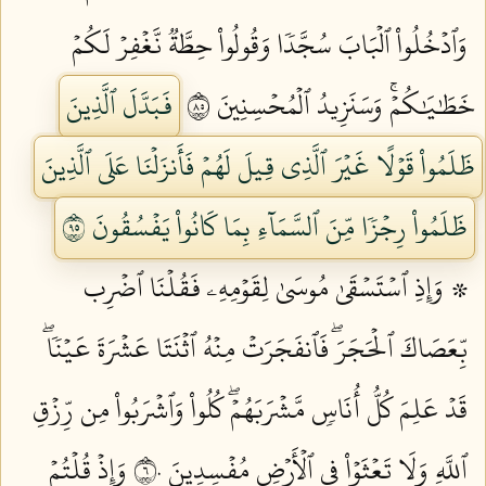
وَٱدۡخُلُواْ ٱلۡبَابَ سُجَّدٗا وَقُولُواْ حِطَّةٞ نَّغۡفِرۡ لَكُمۡ
خَطَٰيَٰكُمۡۚ وَسَنَزِيدُ ٱلۡمُحۡسِنِينَ ٥٨
فَبَدَّلَ ٱلَّذِينَ
ظَلَمُواْ قَوۡلًا غَيۡرَ ٱلَّذِي قِيلَ لَهُمۡ فَأَنزَلۡنَا عَلَى ٱلَّذِينَ
ظَلَمُواْ رِجۡزٗا مِّنَ ٱلسَّمَآءِ بِمَا كَانُواْ يَفۡسُقُونَ ٥٩
۞ وَإِذِ ٱسۡتَسۡقَىٰ مُوسَىٰ لِقَوۡمِهِۦ فَقُلۡنَا ٱضۡرِب
بِّعَصَاكَ ٱلۡحَجَرَۖ فَٱنفَجَرَتۡ مِنۡهُ ٱثۡنَتَا عَشۡرَةَ عَيۡنٗاۖ
قَدۡ عَلِمَ كُلُّ أُنَاسٖ مَّشۡرَبَهُمۡۖ كُلُواْ وَٱشۡرَبُواْ مِن رِّزۡقِ
ٱللَّهِ وَلَا تَعۡثَوۡاْ فِي ٱلۡأَرۡضِ مُفۡسِدِينَ ٦٠
وَإِذۡ قُلۡتُمۡ