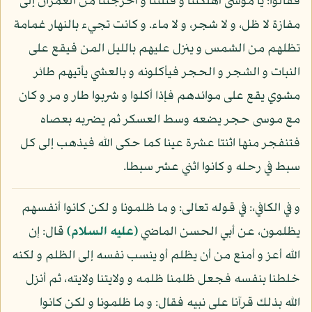
فقالوا: يا موسى أهلكتنا و قتلتنا و أخرجتنا من العمران إلى
مفازة لا ظل، و لا شجر، و لا ماء. و كانت تجيء بالنهار غمامة
تظلهم من الشمس و ينزل عليهم بالليل المن فيقع على
النبات و الشجر و الحجر فيأكلونه و بالعشي يأتيهم طائر
مشوي يقع على موائدهم فإذا أكلوا و شربوا طار و مر و كان
مع موسى حجر يضعه وسط العسكر ثم يضربه بعصاه
فتنفجر منها اثنتا عشرة عينا كما حكى الله فيذهب إلى كل
سبط في رحله و كانوا اثني عشر سبطا.
و في الكافي،: في قوله تعالى: و ما ظلمونا و لكن كانوا أنفسهم
يظلمون، عن أبي الحسن الماضي
(عليه السلام)
قال: إن
الله أعز و أمنع من أن يظلم أو ينسب نفسه إلى الظلم و لكنه
خلطنا بنفسه فجعل ظلمنا ظلمه و ولايتنا ولايته، ثم أنزل
الله بذلك قرآنا على نبيه فقال: و ما ظلمونا و لكن كانوا