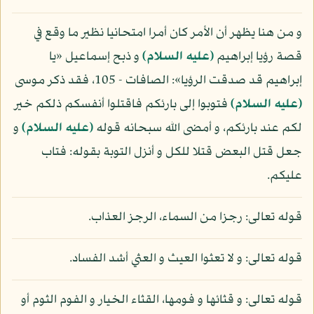
و من هنا يظهر أن الأمر كان أمرا امتحانيا نظير ما وقع في
قصة رؤيا إبراهيم
(عليه السلام)
و ذبح إسماعيل «يا
إبراهيم قد صدقت الرؤيا»: الصافات - 105، فقد ذكر موسى
(عليه السلام)
فتوبوا إلى بارئكم فاقتلوا أنفسكم ذلكم خير
لكم عند بارئكم، و أمضى الله سبحانه قوله
(عليه السلام)
و
جعل قتل البعض قتلا للكل و أنزل التوبة بقوله: فتاب
عليكم.
قوله تعالى: رجزا من السماء، الرجز العذاب.
قوله تعالى: و لا تعثوا العيث و العثي أشد الفساد.
قوله تعالى: و قثائها و فومها، القثاء الخيار و الفوم الثوم أو