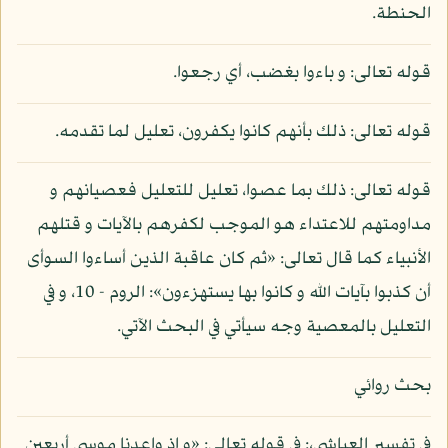
الحنطة.
قوله تعالى: و باءوا بغضب، أي رجعوا.
قوله تعالى: ذلك بأنهم كانوا يكفرون، تعليل لما تقدمه.
قوله تعالى: ذلك بما عصوا، تعليل للتعليل فعصيانهم و
مداومتهم للاعتداء هو الموجب لكفرهم بالآيات و قتلهم
الأنبياء كما قال تعالى: «ثم كان عاقبة الذين أساءوا السوأى
أن كذبوا بآيات الله و كانوا بها يستهزءون»: الروم - 10، و في
التعليل بالمعصية وجه سيأتي في البحث الآتي.
بحث روائي
في تفسير العياشي،: في قوله تعالى: «و إذ واعدنا موسى أربعين