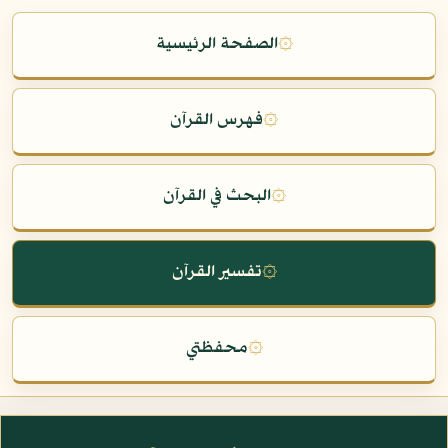
۞
الصفحة الرئيسية
۞
فهرس القرآن
۞
البحث في القرآن
۞
تفسير القرآن
۞
محفظتي