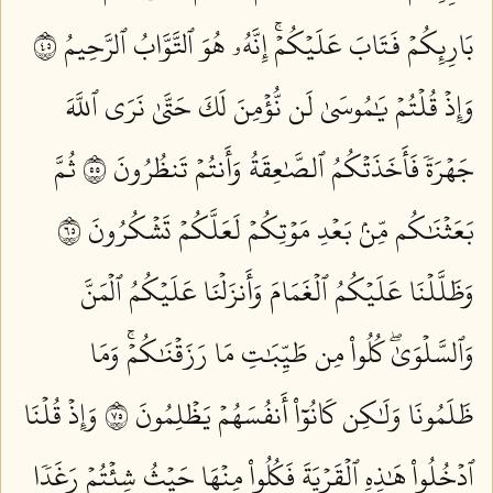
بَارِئِكُمۡ فَتَابَ عَلَيۡكُمۡۚ إِنَّهُۥ هُوَ ٱلتَّوَّابُ ٱلرَّحِيمُ ٥٤
وَإِذۡ قُلۡتُمۡ يَٰمُوسَىٰ لَن نُّؤۡمِنَ لَكَ حَتَّىٰ نَرَى ٱللَّهَ
جَهۡرَةٗ فَأَخَذَتۡكُمُ ٱلصَّٰعِقَةُ وَأَنتُمۡ تَنظُرُونَ ٥٥
ثُمَّ
بَعَثۡنَٰكُم مِّنۢ بَعۡدِ مَوۡتِكُمۡ لَعَلَّكُمۡ تَشۡكُرُونَ ٥٦
وَظَلَّلۡنَا عَلَيۡكُمُ ٱلۡغَمَامَ وَأَنزَلۡنَا عَلَيۡكُمُ ٱلۡمَنَّ
وَٱلسَّلۡوَىٰۖ كُلُواْ مِن طَيِّبَٰتِ مَا رَزَقۡنَٰكُمۡۚ وَمَا
ظَلَمُونَا وَلَٰكِن كَانُوٓاْ أَنفُسَهُمۡ يَظۡلِمُونَ ٥٧
وَإِذۡ قُلۡنَا
ٱدۡخُلُواْ هَٰذِهِ ٱلۡقَرۡيَةَ فَكُلُواْ مِنۡهَا حَيۡثُ شِئۡتُمۡ رَغَدٗا