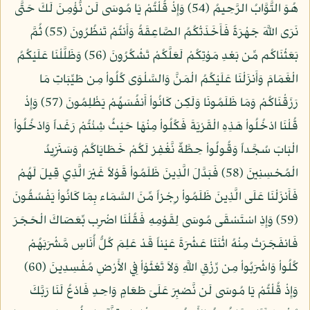
هُوَ التَّوَّابُ الرَّحِيمُ (54) وَإِذْ قُلْتُمْ يَا مُوسَى لَن نُّؤْمِنَ لَكَ حَتَّى
نَرَى اللَّهَ جَهْرَةً فَأَخَذَتْكُمُ الصَّاعِقَةُ وَأَنتُمْ تَنظُرُونَ (55) ثُمَّ
بَعَثْنَاكُم مِّن بَعْدِ مَوْتِكُمْ لَعَلَّكُمْ تَشْكُرُونَ (56) وَظَلَّلْنَا عَلَيْكُمُ
الْغَمَامَ وَأَنزَلْنَا عَلَيْكُمُ الْمَنَّ وَالسَّلْوَى كُلُواْ مِن طَيِّبَاتِ مَا
رَزَقْنَاكُمْ وَمَا ظَلَمُونَا وَلَكِن كَانُواْ أَنفُسَهُمْ يَظْلِمُونَ (57) وَإِذْ
قُلْنَا ادْخُلُواْ هَذِهِ الْقَرْيَةَ فَكُلُواْ مِنْهَا حَيْثُ شِئْتُمْ رَغَداً وَادْخُلُواْ
الْبَابَ سُجَّداً وَقُولُواْ حِطَّةٌ نَّغْفِرْ لَكُمْ خَطَايَاكُمْ وَسَنَزِيدُ
الْمُحْسِنِينَ (58) فَبَدَّلَ الَّذِينَ ظَلَمُواْ قَوْلاً غَيْرَ الَّذِي قِيلَ لَهُمْ
فَأَنزَلْنَا عَلَى الَّذِينَ ظَلَمُواْ رِجْزاً مِّنَ السَّمَاء بِمَا كَانُواْ يَفْسُقُونَ
(59) وَإِذِ اسْتَسْقَى مُوسَى لِقَوْمِهِ فَقُلْنَا اضْرِب بِّعَصَاكَ الْحَجَرَ
فَانفَجَرَتْ مِنْهُ اثْنَتَا عَشْرَةَ عَيْناً قَدْ عَلِمَ كُلُّ أُنَاسٍ مَّشْرَبَهُمْ
كُلُواْ وَاشْرَبُواْ مِن رِّزْقِ اللَّهِ وَلاَ تَعْثَوْاْ فِي الأَرْضِ مُفْسِدِينَ (60)
وَإِذْ قُلْتُمْ يَا مُوسَى لَن نَّصْبِرَ عَلَىَ طَعَامٍ وَاحِدٍ فَادْعُ لَنَا رَبَّكَ