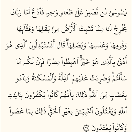
يَٰمُوسَىٰ لَن نَّصۡبِرَ عَلَىٰ طَعَامٖ وَٰحِدٖ فَٱدۡعُ لَنَا رَبَّكَ
يُخۡرِجۡ لَنَا مِمَّا تُنۢبِتُ ٱلۡأَرۡضُ مِنۢ بَقۡلِهَا وَقِثَّآئِهَا
وَفُومِهَا وَعَدَسِهَا وَبَصَلِهَاۖ قَالَ أَتَسۡتَبۡدِلُونَ ٱلَّذِي هُوَ
أَدۡنَىٰ بِٱلَّذِي هُوَ خَيۡرٌۚ ٱهۡبِطُواْ مِصۡرٗا فَإِنَّ لَكُم مَّا
سَأَلۡتُمۡۗ وَضُرِبَتۡ عَلَيۡهِمُ ٱلذِّلَّةُ وَٱلۡمَسۡكَنَةُ وَبَآءُو
بِغَضَبٖ مِّنَ ٱللَّهِۚ ذَٰلِكَ بِأَنَّهُمۡ كَانُواْ يَكۡفُرُونَ بِـَٔايَٰتِ
ٱللَّهِ وَيَقۡتُلُونَ ٱلنَّبِيِّـۧنَ بِغَيۡرِ ٱلۡحَقِّۚ ذَٰلِكَ بِمَا عَصَواْ
وَّكَانُواْ يَعۡتَدُونَ ٦١