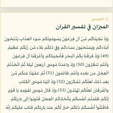
۞ التفسير
الميزان في تفسير القرآن
وَإِذْ نَجَّيْنَاكُم مِّنْ آلِ فِرْعَوْنَ يَسُومُونَكُمْ سُوَءَ الْعَذَابِ يُذَبِّحُونَ
أَبْنَاءكُمْ وَيَسْتَحْيُونَ نِسَاءكُمْ وَفِي ذَلِكُم بَلاء مِّن رَّبِّكُمْ عَظِيمٌ
(49) وَإِذْ فَرَقْنَا بِكُمُ الْبَحْرَ فَأَنجَيْنَاكُمْ وَأَغْرَقْنَا آلَ فِرْعَوْنَ
وَأَنتُمْ تَنظُرُونَ (50) وَإِذْ وَاعَدْنَا مُوسَى أَرْبَعِينَ لَيْلَةً ثُمَّ اتَّخَذْتُمُ
الْعِجْلَ مِن بَعْدِهِ وَأَنتُمْ ظَالِمُونَ (51) ثُمَّ عَفَوْنَا عَنكُمِ مِّن
بَعْدِ ذَلِكَ لَعَلَّكُمْ تَشْكُرُونَ (52) وَإِذْ آتَيْنَا مُوسَى الْكِتَابَ
وَالْفُرْقَانَ لَعَلَّكُمْ تَهْتَدُونَ (53) وَإِذْ قَالَ مُوسَى لِقَوْمِهِ يَا قَوْمِ
إِنَّكُمْ ظَلَمْتُمْ أَنفُسَكُمْ بِاتِّخَاذِكُمُ الْعِجْلَ فَتُوبُواْ إِلَى بَارِئِكُمْ
فَاقْتُلُواْ أَنفُسَكُمْ ذَلِكُمْ خَيْرٌ لَّكُمْ عِندَ بَارِئِكُمْ فَتَابَ عَلَيْكُمْ إِنَّهُ