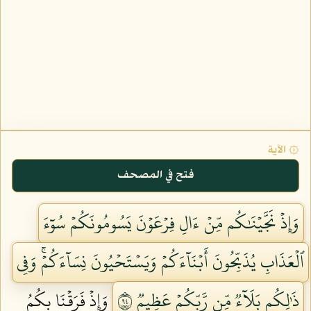
۞ الآية
فتح في المصحف
وَإِذۡ نَجَّيۡنَٰكُم مِّنۡ ءَالِ فِرۡعَوۡنَ يَسُومُونَكُمۡ سُوٓءَ
ٱلۡعَذَابِ يُذَبِّحُونَ أَبۡنَآءَكُمۡ وَيَسۡتَحۡيُونَ نِسَآءَكُمۡۚ وَفِي
ذَٰلِكُم بَلَآءٞ مِّن رَّبِّكُمۡ عَظِيمٞ ٤٩
وَإِذۡ فَرَقۡنَا بِكُمُ