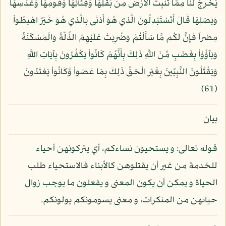
يُخْرِجْ لَنَا مِمَّا تُنبِتُ الأَرْضُ مِن بَقْلِهَا وَقِثَّآئِهَا وَفُومِهَا وَعَدَسِهَا
وَبَصَلِهَا قَالَ أَتَسْتَبْدِلُونَ الَّذِي هُوَ أَدْنَى بِالَّذِي هُوَ خَيْرٌ اهْبِطُواْ
مِصْراً فَإِنَّ لَكُم مَّا سَأَلْتُمْ وَضُرِبَتْ عَلَيْهِمُ الذِّلَّةُ وَالْمَسْكَنَةُ
وَبَآؤُوْاْ بِغَضَبٍ مِّنَ اللَّهِ ذَلِكَ بِأَنَّهُمْ كَانُواْ يَكْفُرُونَ بِآيَاتِ اللَّهِ
وَيَقْتُلُونَ النَّبِيِّينَ بِغَيْرِ الْحَقِّ ذَلِكَ بِمَا عَصَواْ وَّكَانُواْ يَعْتَدُونَ
(61)
بيان
قوله تعالى: و يستحيون نساءكم، أي يتركونهن أحياء
للخدمة من غير أن يقتلوهن كالأبناء فالاستحياء طلب
الحياة و يمكن أن يكون المعنى و يفعلون ما يوجب زوال
حيائهن من المنكرات، و معنى يسومونكم يولونكم.