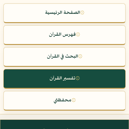
۞
الصفحة الرئيسية
۞
فهرس القرآن
۞
البحث في القرآن
۞
تفسير القرآن
۞
محفظتي