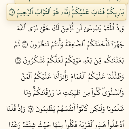
بَارِئِكُمۡ فَتَابَ عَلَيۡكُمۡۚ إِنَّهُۥ هُوَ ٱلتَّوَّابُ ٱلرَّحِيمُ ٥٤
وَإِذۡ قُلۡتُمۡ يَٰمُوسَىٰ لَن نُّؤۡمِنَ لَكَ حَتَّىٰ نَرَى ٱللَّهَ
جَهۡرَةٗ فَأَخَذَتۡكُمُ ٱلصَّٰعِقَةُ وَأَنتُمۡ تَنظُرُونَ ٥٥
ثُمَّ
بَعَثۡنَٰكُم مِّنۢ بَعۡدِ مَوۡتِكُمۡ لَعَلَّكُمۡ تَشۡكُرُونَ ٥٦
وَظَلَّلۡنَا عَلَيۡكُمُ ٱلۡغَمَامَ وَأَنزَلۡنَا عَلَيۡكُمُ ٱلۡمَنَّ
وَٱلسَّلۡوَىٰۖ كُلُواْ مِن طَيِّبَٰتِ مَا رَزَقۡنَٰكُمۡۚ وَمَا
ظَلَمُونَا وَلَٰكِن كَانُوٓاْ أَنفُسَهُمۡ يَظۡلِمُونَ ٥٧
وَإِذۡ قُلۡنَا
ٱدۡخُلُواْ هَٰذِهِ ٱلۡقَرۡيَةَ فَكُلُواْ مِنۡهَا حَيۡثُ شِئۡتُمۡ رَغَدٗا