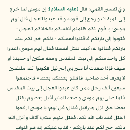
و في تفسير القمي،: قال
(عليه السلام)
: إن موسى لما خرج
إلى الميقات و رجع إلى قومه و قد عبدوا العجل قال لهم
موسى: يا قوم إنكم ظلمتم أنفسكم باتخاذكم العجل -
فتوبوا إلى بارئكم فاقتلوا أنفسكم - ذلكم خير لكم عند
بارئكم فقالوا له: كيف نقتل أنفسنا فقال لهم موسى: اغدوا
كل واحد منكم إلى بيت المقدس و معه سكين أو حديدة أو
سيف فإذا صعدت أنا منبر بني إسرائيل فكونوا أنتم ملتثمين
لا يعرف أحد صاحبه فاقتلوا بعضكم بعضا» فاجتمعوا
سبعين ألف رجل ممن كان عبدوا العجل إلى بيت المقدس
فلما صلى بهم موسى و صعد المنبر أقبل بعضهم يقتل
بعضا حتى نزل جبرائيل فقال: قل لهم: يا موسى ارفعوا
القتل فقد تاب الله لكم، فقتل منهم عشرة آلاف و أنزل الله:
ذلكم خير لكم عند بارئكم - فتاب عليكم إنه هو التواب