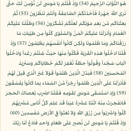
هُوَ التَّوَّابُ الرَّحِيمُ (54) وَإِذْ قُلْتُمْ يَا مُوسَى لَن نُّؤْمِنَ لَكَ حَتَّى
نَرَى اللَّهَ جَهْرَةً فَأَخَذَتْكُمُ الصَّاعِقَةُ وَأَنتُمْ تَنظُرُونَ (55) ثُمَّ
بَعَثْنَاكُم مِّن بَعْدِ مَوْتِكُمْ لَعَلَّكُمْ تَشْكُرُونَ (56) وَظَلَّلْنَا عَلَيْكُمُ
الْغَمَامَ وَأَنزَلْنَا عَلَيْكُمُ الْمَنَّ وَالسَّلْوَى كُلُواْ مِن طَيِّبَاتِ مَا
رَزَقْنَاكُمْ وَمَا ظَلَمُونَا وَلَكِن كَانُواْ أَنفُسَهُمْ يَظْلِمُونَ (57) وَإِذْ
قُلْنَا ادْخُلُواْ هَذِهِ الْقَرْيَةَ فَكُلُواْ مِنْهَا حَيْثُ شِئْتُمْ رَغَداً وَادْخُلُواْ
الْبَابَ سُجَّداً وَقُولُواْ حِطَّةٌ نَّغْفِرْ لَكُمْ خَطَايَاكُمْ وَسَنَزِيدُ
الْمُحْسِنِينَ (58) فَبَدَّلَ الَّذِينَ ظَلَمُواْ قَوْلاً غَيْرَ الَّذِي قِيلَ لَهُمْ
فَأَنزَلْنَا عَلَى الَّذِينَ ظَلَمُواْ رِجْزاً مِّنَ السَّمَاء بِمَا كَانُواْ يَفْسُقُونَ
(59) وَإِذِ اسْتَسْقَى مُوسَى لِقَوْمِهِ فَقُلْنَا اضْرِب بِّعَصَاكَ الْحَجَرَ
فَانفَجَرَتْ مِنْهُ اثْنَتَا عَشْرَةَ عَيْناً قَدْ عَلِمَ كُلُّ أُنَاسٍ مَّشْرَبَهُمْ
كُلُواْ وَاشْرَبُواْ مِن رِّزْقِ اللَّهِ وَلاَ تَعْثَوْاْ فِي الأَرْضِ مُفْسِدِينَ (60)
وَإِذْ قُلْتُمْ يَا مُوسَى لَن نَّصْبِرَ عَلَىَ طَعَامٍ وَاحِدٍ فَادْعُ لَنَا رَبَّكَ