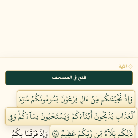
۞ الآية
فتح في المصحف
وَإِذۡ نَجَّيۡنَٰكُم مِّنۡ ءَالِ فِرۡعَوۡنَ يَسُومُونَكُمۡ سُوٓءَ
ٱلۡعَذَابِ يُذَبِّحُونَ أَبۡنَآءَكُمۡ وَيَسۡتَحۡيُونَ نِسَآءَكُمۡۚ وَفِي
ذَٰلِكُم بَلَآءٞ مِّن رَّبِّكُمۡ عَظِيمٞ ٤٩
وَإِذۡ فَرَقۡنَا بِكُمُ