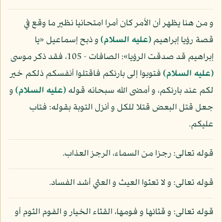
و من هنا يظهر أن الأمر كان أمرا امتحانيا نظير ما وقع في
قصة رؤيا إبراهيم
(عليه السلام)
و ذبح إسماعيل «يا
إبراهيم قد صدقت الرؤيا»: الصافات - 105، فقد ذكر موسى
(عليه السلام)
فتوبوا إلى بارئكم فاقتلوا أنفسكم ذلكم خير
لكم عند بارئكم، و أمضى الله سبحانه قوله
(عليه السلام)
و
جعل قتل البعض قتلا للكل و أنزل التوبة بقوله: فتاب
عليكم.
قوله تعالى: رجزا من السماء، الرجز العذاب.
قوله تعالى: و لا تعثوا العيث و العثي أشد الفساد.
قوله تعالى: و قثائها و فومها، القثاء الخيار و الفوم الثوم أو