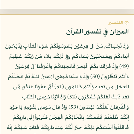
۞ التفسير
الميزان في تفسير القرآن
وَإِذْ نَجَّيْنَاكُم مِّنْ آلِ فِرْعَوْنَ يَسُومُونَكُمْ سُوَءَ الْعَذَابِ يُذَبِّحُونَ
أَبْنَاءكُمْ وَيَسْتَحْيُونَ نِسَاءكُمْ وَفِي ذَلِكُم بَلاء مِّن رَّبِّكُمْ عَظِيمٌ
(49) وَإِذْ فَرَقْنَا بِكُمُ الْبَحْرَ فَأَنجَيْنَاكُمْ وَأَغْرَقْنَا آلَ فِرْعَوْنَ
وَأَنتُمْ تَنظُرُونَ (50) وَإِذْ وَاعَدْنَا مُوسَى أَرْبَعِينَ لَيْلَةً ثُمَّ اتَّخَذْتُمُ
الْعِجْلَ مِن بَعْدِهِ وَأَنتُمْ ظَالِمُونَ (51) ثُمَّ عَفَوْنَا عَنكُمِ مِّن
بَعْدِ ذَلِكَ لَعَلَّكُمْ تَشْكُرُونَ (52) وَإِذْ آتَيْنَا مُوسَى الْكِتَابَ
وَالْفُرْقَانَ لَعَلَّكُمْ تَهْتَدُونَ (53) وَإِذْ قَالَ مُوسَى لِقَوْمِهِ يَا قَوْمِ
إِنَّكُمْ ظَلَمْتُمْ أَنفُسَكُمْ بِاتِّخَاذِكُمُ الْعِجْلَ فَتُوبُواْ إِلَى بَارِئِكُمْ
فَاقْتُلُواْ أَنفُسَكُمْ ذَلِكُمْ خَيْرٌ لَّكُمْ عِندَ بَارِئِكُمْ فَتَابَ عَلَيْكُمْ إِنَّهُ