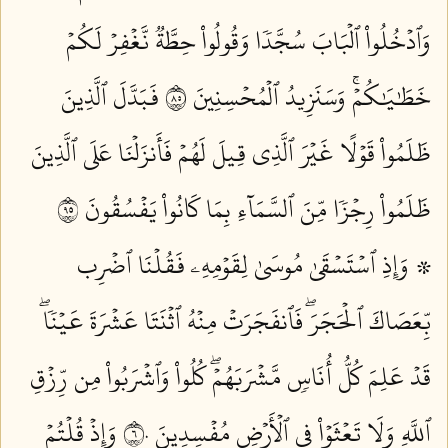
وَٱدۡخُلُواْ ٱلۡبَابَ سُجَّدٗا وَقُولُواْ حِطَّةٞ نَّغۡفِرۡ لَكُمۡ
خَطَٰيَٰكُمۡۚ وَسَنَزِيدُ ٱلۡمُحۡسِنِينَ ٥٨
فَبَدَّلَ ٱلَّذِينَ
ظَلَمُواْ قَوۡلًا غَيۡرَ ٱلَّذِي قِيلَ لَهُمۡ فَأَنزَلۡنَا عَلَى ٱلَّذِينَ
ظَلَمُواْ رِجۡزٗا مِّنَ ٱلسَّمَآءِ بِمَا كَانُواْ يَفۡسُقُونَ ٥٩
۞ وَإِذِ ٱسۡتَسۡقَىٰ مُوسَىٰ لِقَوۡمِهِۦ فَقُلۡنَا ٱضۡرِب
بِّعَصَاكَ ٱلۡحَجَرَۖ فَٱنفَجَرَتۡ مِنۡهُ ٱثۡنَتَا عَشۡرَةَ عَيۡنٗاۖ
قَدۡ عَلِمَ كُلُّ أُنَاسٖ مَّشۡرَبَهُمۡۖ كُلُواْ وَٱشۡرَبُواْ مِن رِّزۡقِ
ٱللَّهِ وَلَا تَعۡثَوۡاْ فِي ٱلۡأَرۡضِ مُفۡسِدِينَ ٦٠
وَإِذۡ قُلۡتُمۡ