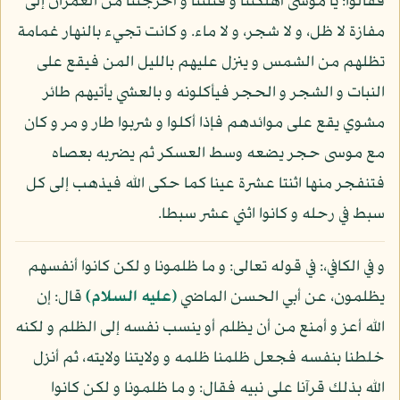
فقالوا: يا موسى أهلكتنا و قتلتنا و أخرجتنا من العمران إلى
مفازة لا ظل، و لا شجر، و لا ماء. و كانت تجيء بالنهار غمامة
تظلهم من الشمس و ينزل عليهم بالليل المن فيقع على
النبات و الشجر و الحجر فيأكلونه و بالعشي يأتيهم طائر
مشوي يقع على موائدهم فإذا أكلوا و شربوا طار و مر و كان
مع موسى حجر يضعه وسط العسكر ثم يضربه بعصاه
فتنفجر منها اثنتا عشرة عينا كما حكى الله فيذهب إلى كل
سبط في رحله و كانوا اثني عشر سبطا.
و في الكافي،: في قوله تعالى: و ما ظلمونا و لكن كانوا أنفسهم
يظلمون، عن أبي الحسن الماضي
(عليه السلام)
قال: إن
الله أعز و أمنع من أن يظلم أو ينسب نفسه إلى الظلم و لكنه
خلطنا بنفسه فجعل ظلمنا ظلمه و ولايتنا ولايته، ثم أنزل
الله بذلك قرآنا على نبيه فقال: و ما ظلمونا و لكن كانوا