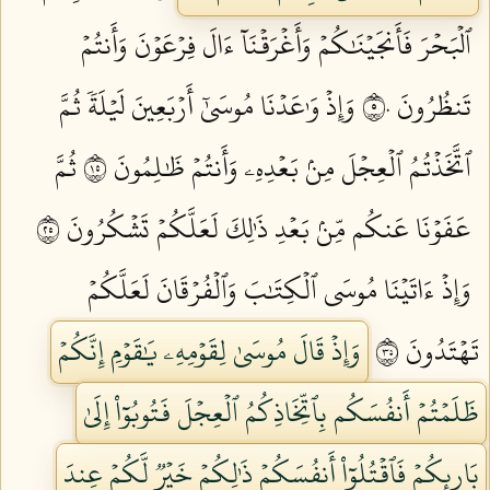
ٱلۡبَحۡرَ فَأَنجَيۡنَٰكُمۡ وَأَغۡرَقۡنَآ ءَالَ فِرۡعَوۡنَ وَأَنتُمۡ
تَنظُرُونَ ٥٠
وَإِذۡ وَٰعَدۡنَا مُوسَىٰٓ أَرۡبَعِينَ لَيۡلَةٗ ثُمَّ
ٱتَّخَذۡتُمُ ٱلۡعِجۡلَ مِنۢ بَعۡدِهِۦ وَأَنتُمۡ ظَٰلِمُونَ ٥١
ثُمَّ
عَفَوۡنَا عَنكُم مِّنۢ بَعۡدِ ذَٰلِكَ لَعَلَّكُمۡ تَشۡكُرُونَ ٥٢
وَإِذۡ ءَاتَيۡنَا مُوسَى ٱلۡكِتَٰبَ وَٱلۡفُرۡقَانَ لَعَلَّكُمۡ
تَهۡتَدُونَ ٥٣
وَإِذۡ قَالَ مُوسَىٰ لِقَوۡمِهِۦ يَٰقَوۡمِ إِنَّكُمۡ
ظَلَمۡتُمۡ أَنفُسَكُم بِٱتِّخَاذِكُمُ ٱلۡعِجۡلَ فَتُوبُوٓاْ إِلَىٰ
بَارِئِكُمۡ فَٱقۡتُلُوٓاْ أَنفُسَكُمۡ ذَٰلِكُمۡ خَيۡرٞ لَّكُمۡ عِندَ