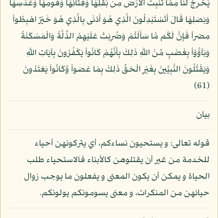
يُخْرِجْ لَنَا مِمَّا تُنبِتُ الأَرْضُ مِن بَقْلِهَا وَقِثَّآئِهَا وَفُومِهَا وَعَدَسِهَا
وَبَصَلِهَا قَالَ أَتَسْتَبْدِلُونَ الَّذِي هُوَ أَدْنَى بِالَّذِي هُوَ خَيْرٌ اهْبِطُواْ
مِصْراً فَإِنَّ لَكُم مَّا سَأَلْتُمْ وَضُرِبَتْ عَلَيْهِمُ الذِّلَّةُ وَالْمَسْكَنَةُ
وَبَآؤُوْاْ بِغَضَبٍ مِّنَ اللَّهِ ذَلِكَ بِأَنَّهُمْ كَانُواْ يَكْفُرُونَ بِآيَاتِ اللَّهِ
وَيَقْتُلُونَ النَّبِيِّينَ بِغَيْرِ الْحَقِّ ذَلِكَ بِمَا عَصَواْ وَّكَانُواْ يَعْتَدُونَ
(61)
بيان
قوله تعالى: و يستحيون نساءكم، أي يتركونهن أحياء
للخدمة من غير أن يقتلوهن كالأبناء فالاستحياء طلب
الحياة و يمكن أن يكون المعنى و يفعلون ما يوجب زوال
حيائهن من المنكرات، و معنى يسومونكم يولونكم.