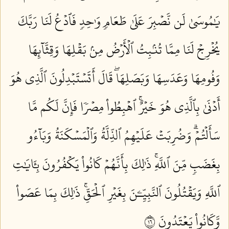
يَٰمُوسَىٰ لَن نَّصۡبِرَ عَلَىٰ طَعَامٖ وَٰحِدٖ فَٱدۡعُ لَنَا رَبَّكَ
يُخۡرِجۡ لَنَا مِمَّا تُنۢبِتُ ٱلۡأَرۡضُ مِنۢ بَقۡلِهَا وَقِثَّآئِهَا
وَفُومِهَا وَعَدَسِهَا وَبَصَلِهَاۖ قَالَ أَتَسۡتَبۡدِلُونَ ٱلَّذِي هُوَ
أَدۡنَىٰ بِٱلَّذِي هُوَ خَيۡرٌۚ ٱهۡبِطُواْ مِصۡرٗا فَإِنَّ لَكُم مَّا
سَأَلۡتُمۡۗ وَضُرِبَتۡ عَلَيۡهِمُ ٱلذِّلَّةُ وَٱلۡمَسۡكَنَةُ وَبَآءُو
بِغَضَبٖ مِّنَ ٱللَّهِۚ ذَٰلِكَ بِأَنَّهُمۡ كَانُواْ يَكۡفُرُونَ بِـَٔايَٰتِ
ٱللَّهِ وَيَقۡتُلُونَ ٱلنَّبِيِّـۧنَ بِغَيۡرِ ٱلۡحَقِّۚ ذَٰلِكَ بِمَا عَصَواْ
وَّكَانُواْ يَعۡتَدُونَ ٦١