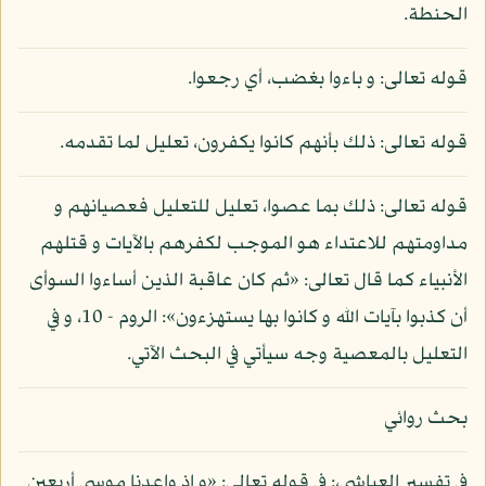
الحنطة.
قوله تعالى: و باءوا بغضب، أي رجعوا.
قوله تعالى: ذلك بأنهم كانوا يكفرون، تعليل لما تقدمه.
قوله تعالى: ذلك بما عصوا، تعليل للتعليل فعصيانهم و
مداومتهم للاعتداء هو الموجب لكفرهم بالآيات و قتلهم
الأنبياء كما قال تعالى: «ثم كان عاقبة الذين أساءوا السوأى
أن كذبوا بآيات الله و كانوا بها يستهزءون»: الروم - 10، و في
التعليل بالمعصية وجه سيأتي في البحث الآتي.
بحث روائي
في تفسير العياشي،: في قوله تعالى: «و إذ واعدنا موسى أربعين