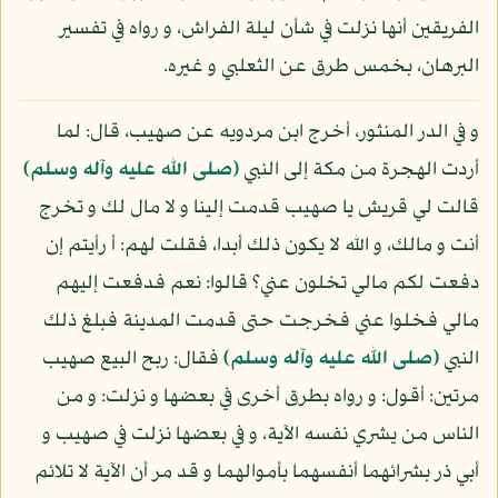
الفريقين أنها نزلت في شأن ليلة الفراش، و رواه في تفسير
البرهان، بخمس طرق عن الثعلبي و غيره.
و في الدر المنثور، أخرج ابن مردويه عن صهيب، قال: لما
أردت الهجرة من مكة إلى النبي
(صلى الله عليه وآله وسلم)
قالت لي قريش يا صهيب قدمت إلينا و لا مال لك و تخرج
أنت و مالك، و الله لا يكون ذلك أبدا، فقلت لهم: أ رأيتم إن
دفعت لكم مالي تخلون عني؟ قالوا: نعم فدفعت إليهم
مالي فخلوا عني فخرجت حتى قدمت المدينة فبلغ ذلك
النبي
(صلى الله عليه وآله وسلم)
فقال: ربح البيع صهيب
مرتين: أقول: و رواه بطرق أخرى في بعضها و نزلت: و من
الناس من يشري نفسه الآية، و في بعضها نزلت في صهيب و
أبي ذر بشرائهما أنفسهما بأموالهما و قد مر أن الآية لا تلائم