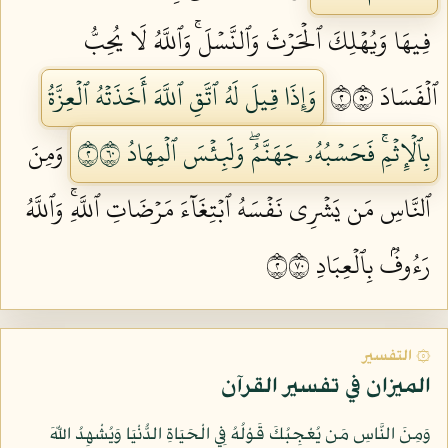
فِيهَا وَيُهۡلِكَ ٱلۡحَرۡثَ وَٱلنَّسۡلَۚ وَٱللَّهُ لَا يُحِبُّ
ٱلۡفَسَادَ ٢٠٥
وَإِذَا قِيلَ لَهُ ٱتَّقِ ٱللَّهَ أَخَذَتۡهُ ٱلۡعِزَّةُ
بِٱلۡإِثۡمِۚ فَحَسۡبُهُۥ جَهَنَّمُۖ وَلَبِئۡسَ ٱلۡمِهَادُ ٢٠٦
وَمِنَ
ٱلنَّاسِ مَن يَشۡرِي نَفۡسَهُ ٱبۡتِغَآءَ مَرۡضَاتِ ٱللَّهِۚ وَٱللَّهُ
رَءُوفُۢ بِٱلۡعِبَادِ ٢٠٧
۞ التفسير
الميزان في تفسير القرآن
وَمِنَ النَّاسِ مَن يُعْجِبُكَ قَوْلُهُ فِي الْحَيَاةِ الدُّنْيَا وَيُشْهِدُ اللّهَ