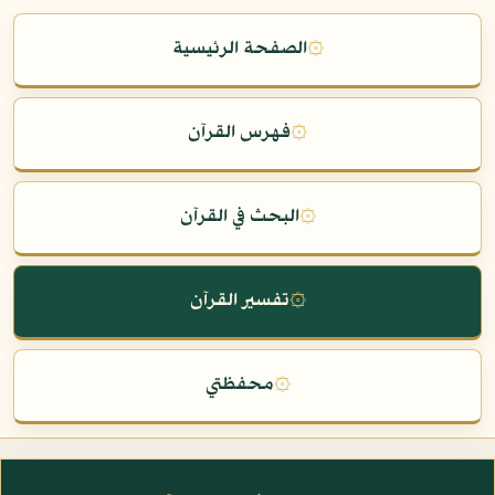
۞
الصفحة الرئيسية
۞
فهرس القرآن
۞
البحث في القرآن
۞
تفسير القرآن
۞
محفظتي