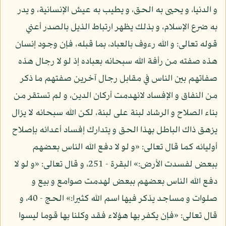
و الدنيا، و يحيى به الحق، و يطيب به عيش الإنسانية، و يدر
به ضرع الإسلام، و بذلك يظهر ارتباط الذيل بالصدر أعني
قوله تعالى: و الله رءوف بالعباد، بما قبله، فإن وجود إنسان
هذه صفته من رأفة الله سبحانه بعباده إذ لو لا رجال هذه
صفاتهم بين الناس في مقابل رجال آخرين صفتهم ما ذكر
من النفاق و الإفساد لانهدمت أركان الدين، و لم تستقر من
بناء الصلاح و الرشاد لبنة على لبنة، لكن الله سبحانه لا يزال
يزهق ذاك الباطل بهذا الحق و يتدارك إفساد أعدائه بإصلاح
أوليائه كما قال تعالى: «و لو لا دفع الله الناس بعضهم
ببعض لفسدت الأرض:» البقرة - 251، و قال تعالى: «و لو لا
دفع الله الناس بعضهم ببعض لهدمت صوامع و بيع و
صلوات و مساجد يذكر فيها اسم الله كثيرا:» الحج - 40، و
قال تعالى: «فإن يكفر بها هؤلاء فقد وكلنا بها قوما ليسوا