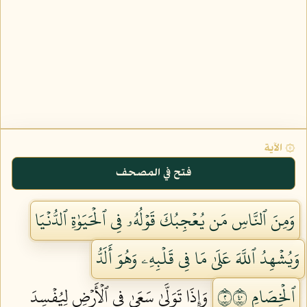
۞ الآية
فتح في المصحف
وَمِنَ ٱلنَّاسِ مَن يُعۡجِبُكَ قَوۡلُهُۥ فِي ٱلۡحَيَوٰةِ ٱلدُّنۡيَا
وَيُشۡهِدُ ٱللَّهَ عَلَىٰ مَا فِي قَلۡبِهِۦ وَهُوَ أَلَدُّ
ٱلۡخِصَامِ ٢٠٤
وَإِذَا تَوَلَّىٰ سَعَىٰ فِي ٱلۡأَرۡضِ لِيُفۡسِدَ