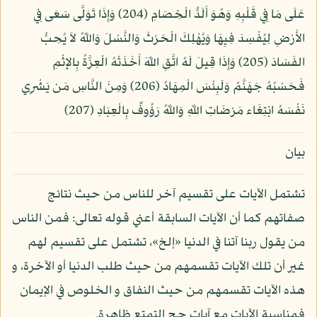
عَلَى مَا فِي قَلْبِهِ وَهُوَ أَلَدُّ الْخِصَامِ (204) وَإِذَا تَوَلَّى سَعَى فِي
الأَرْضِ لِيُفْسِدَ فِيِهَا وَيُهْلِكَ الْحَرْثَ وَالنَّسْلَ وَاللّهُ لاَ يُحِبُّ
الفَسَادَ (205) وَإِذَا قِيلَ لَهُ اتَّقِ اللّهَ أَخَذَتْهُ الْعِزَّةُ بِالإِثْمِ
فَحَسْبُهُ جَهَنَّمُ وَلَبِئْسَ الْمِهَادُ (206) وَمِنَ النَّاسِ مَن يَشْرِي
نَفْسَهُ ابْتِغَاء مَرْضَاتِ اللّهِ وَاللّهُ رَؤُوفٌ بِالْعِبَادِ (207)
بيان
تشتمل الآيات على تقسيم آخر للناس من حيث نتائج
صفاتهم كما أن الآيات السابقة أعني قوله تعالى: فمن الناس
من يقول ربنا آتنا في الدنيا «إلخ»، تشتمل على تقسيم لهم
غير أن تلك الآيات تقسمهم من حيث طلب الدنيا أو الآخرة، و
هذه الآيات تقسمهم من حيث النفاق و الخلوص في الإيمان
فمناسبة الآيات مع آيات حج التمتع ظاهرة.