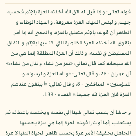
قوله تعالى: و إذا قيل له اتق الله أخذته العزة بالإثم فحسبه
جهنم و لبئس المهاد، العزة معروفة، و المهاد الوطاء، و
الظاهر أن قوله: بالإثم متعلق بالعزة، و المعنى أنه إذا أمر
بتقوى الله أخذته العزة الظاهرة التي اكتسبها بالإثم و النفاق
المستبطن في نفسه، و ذلك أن العزة المطلقة إنما هي من
الله سبحانه كما قال تعالى: «تعز من تشاء و تذل من تشاء:»
آل عمران - 26، و قال تعالى: «و لله العزة و لرسوله و
للمؤمنين:» المنافقين - 8، و قال تعالى: «أ يبتغون عندهم
العزة فإن العزة لله جميعا:» النساء - 139.
و حاشا أن ينسب تعالى شيئا إلى نفسه و يختصه بإعطائه ثم
يستعقب إثما أو شرا فهذه العزة إنما هي عزة يحسبها
الجاهل بحقيقة الأمر عزة بحسب ظاهر الحياة الدنيا لا عزة