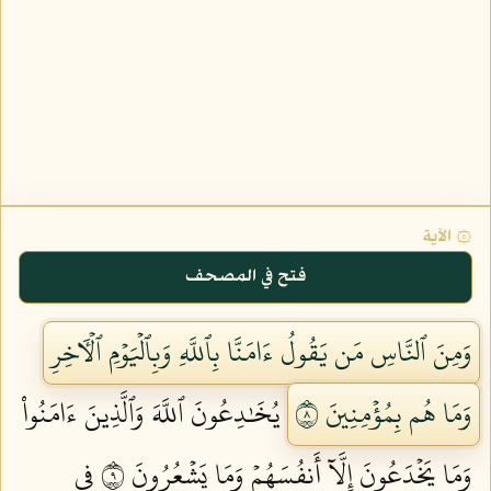
۞ الآية
فتح في المصحف
وَمِنَ ٱلنَّاسِ مَن يَقُولُ ءَامَنَّا بِٱللَّهِ وَبِٱلۡيَوۡمِ ٱلۡأٓخِرِ
وَمَا هُم بِمُؤۡمِنِينَ ٨
يُخَٰدِعُونَ ٱللَّهَ وَٱلَّذِينَ ءَامَنُواْ
وَمَا يَخۡدَعُونَ إِلَّآ أَنفُسَهُمۡ وَمَا يَشۡعُرُونَ ٩
فِي