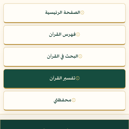
۞
الصفحة الرئيسية
۞
فهرس القرآن
۞
البحث في القرآن
۞
تفسير القرآن
۞
محفظتي