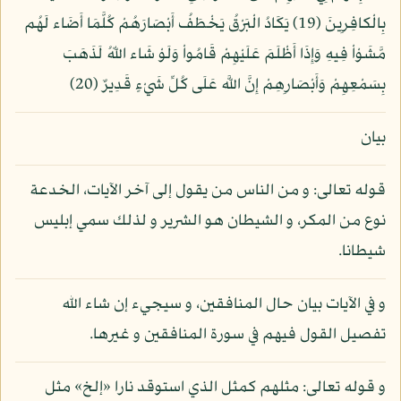
بِالْكافِرِينَ (19) يَكَادُ الْبَرْقُ يَخْطَفُ أَبْصَارَهُمْ كُلَّمَا أَضَاء لَهُم
مَّشَوْاْ فِيهِ وَإِذَا أَظْلَمَ عَلَيْهِمْ قَامُواْ وَلَوْ شَاء اللّهُ لَذَهَبَ
بِسَمْعِهِمْ وَأَبْصَارِهِمْ إِنَّ اللَّه عَلَى كُلِّ شَيْءٍ قَدِيرٌ (20)
بيان
قوله تعالى: و من الناس من يقول إلى آخر الآيات، الخدعة
نوع من المكر، و الشيطان هو الشرير و لذلك سمي إبليس
شيطانا.
و في الآيات بيان حال المنافقين، و سيجيء إن شاء الله
تفصيل القول فيهم في سورة المنافقين و غيرها.
و قوله تعالى: مثلهم كمثل الذي استوقد نارا «إلخ» مثل