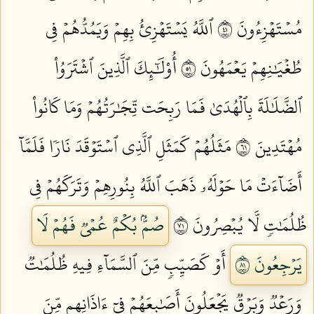
مُسۡتَهۡزِءُونَ ١٤
ٱللَّهُ يَسۡتَهۡزِئُ بِهِمۡ وَيَمُدُّهُمۡ فِي
طُغۡيَٰنِهِمۡ يَعۡمَهُونَ ١٥
أُوْلَٰٓئِكَ ٱلَّذِينَ ٱشۡتَرَوُاْ
ٱلضَّلَٰلَةَ بِٱلۡهُدَىٰ فَمَا رَبِحَت تِّجَٰرَتُهُمۡ وَمَا كَانُواْ
مُهۡتَدِينَ ١٦
مَثَلُهُمۡ كَمَثَلِ ٱلَّذِي ٱسۡتَوۡقَدَ نَارٗا فَلَمَّآ
أَضَآءَتۡ مَا حَوۡلَهُۥ ذَهَبَ ٱللَّهُ بِنُورِهِمۡ وَتَرَكَهُمۡ فِي
ظُلُمَٰتٖ لَّا يُبۡصِرُونَ ١٧
صُمُّۢ بُكۡمٌ عُمۡيٞ فَهُمۡ لَا
يَرۡجِعُونَ ١٨
أَوۡ كَصَيِّبٖ مِّنَ ٱلسَّمَآءِ فِيهِ ظُلُمَٰتٞ
وَرَعۡدٞ وَبَرۡقٞ يَجۡعَلُونَ أَصَٰبِعَهُمۡ فِيٓ ءَاذَانِهِم مِّنَ