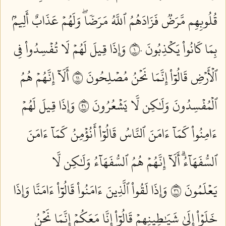
قُلُوبِهِم مَّرَضٞ فَزَادَهُمُ ٱللَّهُ مَرَضٗاۖ وَلَهُمۡ عَذَابٌ أَلِيمُۢ
بِمَا كَانُواْ يَكۡذِبُونَ ١٠
وَإِذَا قِيلَ لَهُمۡ لَا تُفۡسِدُواْ فِي
ٱلۡأَرۡضِ قَالُوٓاْ إِنَّمَا نَحۡنُ مُصۡلِحُونَ ١١
أَلَآ إِنَّهُمۡ هُمُ
ٱلۡمُفۡسِدُونَ وَلَٰكِن لَّا يَشۡعُرُونَ ١٢
وَإِذَا قِيلَ لَهُمۡ
ءَامِنُواْ كَمَآ ءَامَنَ ٱلنَّاسُ قَالُوٓاْ أَنُؤۡمِنُ كَمَآ ءَامَنَ
ٱلسُّفَهَآءُۗ أَلَآ إِنَّهُمۡ هُمُ ٱلسُّفَهَآءُ وَلَٰكِن لَّا
يَعۡلَمُونَ ١٣
وَإِذَا لَقُواْ ٱلَّذِينَ ءَامَنُواْ قَالُوٓاْ ءَامَنَّا وَإِذَا
خَلَوۡاْ إِلَىٰ شَيَٰطِينِهِمۡ قَالُوٓاْ إِنَّا مَعَكُمۡ إِنَّمَا نَحۡنُ