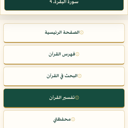
سورة البقرة، ٩
۞
الصفحة الرئيسية
۞
فهرس القرآن
۞
البحث في القرآن
۞
تفسير القرآن
۞
محفظتي