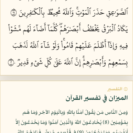
ٱلصَّوَٰعِقِ حَذَرَ ٱلۡمَوۡتِۚ وَٱللَّهُ مُحِيطُۢ بِٱلۡكَٰفِرِينَ ١٩
يَكَادُ ٱلۡبَرۡقُ يَخۡطَفُ أَبۡصَٰرَهُمۡۖ كُلَّمَآ أَضَآءَ لَهُم مَّشَوۡاْ
فِيهِ وَإِذَآ أَظۡلَمَ عَلَيۡهِمۡ قَامُواْۚ وَلَوۡ شَآءَ ٱللَّهُ لَذَهَبَ
بِسَمۡعِهِمۡ وَأَبۡصَٰرِهِمۡۚ إِنَّ ٱللَّهَ عَلَىٰ كُلِّ شَيۡءٖ قَدِيرٞ ٢٠
۞ التفسير
الميزان في تفسير القرآن
وَمِنَ النَّاسِ مَن يَقُولُ آمَنَّا بِاللّهِ وَبِالْيَوْمِ الآخِرِ وَمَا هُم
بِمُؤْمِنِينَ (8) يُخَادِعُونَ اللّهَ وَالَّذِينَ آمَنُوا وَمَا يَخْدَعُونَ إِلاَّ
أَنفُسَهُم وَمَا يَشْعُرُونَ (9) فِي قُلُوبِهِم مَّرَضٌ فَزَادَهُمُ اللّهُ