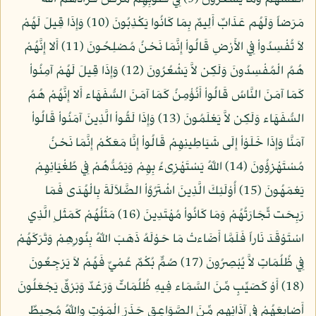
مَرَضاً وَلَهُم عَذَابٌ أَلِيمٌ بِمَا كَانُوا يَكْذِبُونَ (10) وَإِذَا قِيلَ لَهُمْ
لاَ تُفْسِدُواْ فِي الأَرْضِ قَالُواْ إِنَّمَا نَحْنُ مُصْلِحُونَ (11) أَلا إِنَّهُمْ
هُمُ الْمُفْسِدُونَ وَلَكِن لاَّ يَشْعُرُونَ (12) وَإِذَا قِيلَ لَهُمْ آمِنُواْ
كَمَا آمَنَ النَّاسُ قَالُواْ أَنُؤْمِنُ كَمَا آمَنَ السُّفَهَاء أَلا إِنَّهُمْ هُمُ
السُّفَهَاء وَلَكِن لاَّ يَعْلَمُونَ (13) وَإِذَا لَقُواْ الَّذِينَ آمَنُواْ قَالُواْ
آمَنَّا وَإِذَا خَلَوْاْ إِلَى شَيَاطِينِهِمْ قَالُواْ إِنَّا مَعَكْمْ إِنَّمَا نَحْنُ
مُسْتَهْزِؤُونَ (14) اللّهُ يَسْتَهْزِىءُ بِهِمْ وَيَمُدُّهُمْ فِي طُغْيَانِهِمْ
يَعْمَهُونَ (15) أُوْلَئِكَ الَّذِينَ اشْتَرُوُاْ الضَّلاَلَةَ بِالْهُدَى فَمَا
رَبِحَت تِّجَارَتُهُمْ وَمَا كَانُواْ مُهْتَدِينَ (16) مَثَلُهُمْ كَمَثَلِ الَّذِي
اسْتَوْقَدَ نَاراً فَلَمَّا أَضَاءتْ مَا حَوْلَهُ ذَهَبَ اللّهُ بِنُورِهِمْ وَتَرَكَهُمْ
فِي ظُلُمَاتٍ لاَّ يُبْصِرُونَ (17) صُمٌّ بُكْمٌ عُمْيٌ فَهُمْ لاَ يَرْجِعُونَ
(18) أَوْ كَصَيِّبٍ مِّنَ السَّمَاء فِيهِ ظُلُمَاتٌ وَرَعْدٌ وَبَرْقٌ يَجْعَلُونَ
أَصْابِعَهُمْ فِي آذَانِهِم مِّنَ الصَّوَاعِقِ حَذَرَ الْمَوْتِ واللّهُ مُحِيطٌ