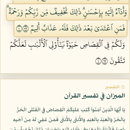
وَأَدَآءٌ إِلَيۡهِ بِإِحۡسَٰنٖۗ ذَٰلِكَ تَخۡفِيفٞ مِّن رَّبِّكُمۡ وَرَحۡمَةٞۗ
فَمَنِ ٱعۡتَدَىٰ بَعۡدَ ذَٰلِكَ فَلَهُۥ عَذَابٌ أَلِيمٞ ١٧٨
وَلَكُمۡ فِي ٱلۡقِصَاصِ حَيَوٰةٞ يَٰٓأُوْلِي ٱلۡأَلۡبَٰبِ لَعَلَّكُمۡ
تَتَّقُونَ ١٧٩
۞ التفسير
الميزان في تفسير القرآن
يَا أَيُّهَا الَّذِينَ آمَنُواْ كُتِبَ عَلَيْكُمُ الْقِصَاصُ فِي الْقَتْلَى الْحُرُّ
بِالْحُرِّ وَالْعَبْدُ بِالْعَبْدِ وَالأُنثَى بِالأُنثَى فَمَنْ عُفِيَ لَهُ مِنْ أَخِيهِ
شَيْءٌ فَاتِّبَاعٌ بِالْمَعْرُوفِ وَأَدَاء إِلَيْهِ بِإِحْسَانٍ ذَلِكَ تَخْفِيفٌ مِّن