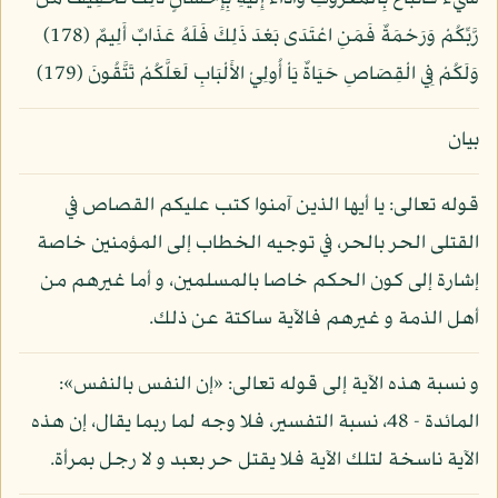
رَّبِّكُمْ وَرَحْمَةٌ فَمَنِ اعْتَدَى بَعْدَ ذَلِكَ فَلَهُ عَذَابٌ أَلِيمٌ (178)
وَلَكُمْ فِي الْقِصَاصِ حَيَاةٌ يَاْ أُولِيْ الأَلْبَابِ لَعَلَّكُمْ تَتَّقُونَ (179)
بيان
قوله تعالى: يا أيها الذين آمنوا كتب عليكم القصاص في
القتلى الحر بالحر، في توجيه الخطاب إلى المؤمنين خاصة
إشارة إلى كون الحكم خاصا بالمسلمين، و أما غيرهم من
أهل الذمة و غيرهم فالآية ساكتة عن ذلك.
و نسبة هذه الآية إلى قوله تعالى: «إن النفس بالنفس»:
المائدة - 48، نسبة التفسير، فلا وجه لما ربما يقال، إن هذه
الآية ناسخة لتلك الآية فلا يقتل حر بعبد و لا رجل بمرأة.