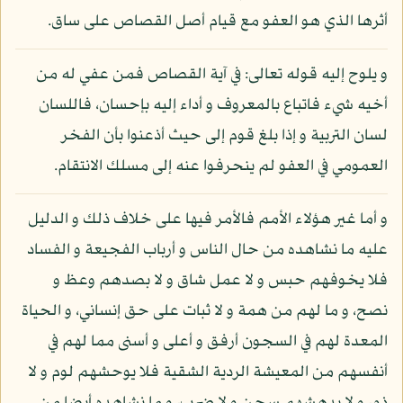
أثرها الذي هو العفو مع قيام أصل القصاص على ساق.
و يلوح إليه قوله تعالى: في آية القصاص فمن عفي له من
أخيه شيء فاتباع بالمعروف و أداء إليه بإحسان، فاللسان
لسان التربية و إذا بلغ قوم إلى حيث أذعنوا بأن الفخر
العمومي في العفو لم ينحرفوا عنه إلى مسلك الانتقام.
و أما غير هؤلاء الأمم فالأمر فيها على خلاف ذلك و الدليل
عليه ما نشاهده من حال الناس و أرباب الفجيعة و الفساد
فلا يخوفهم حبس و لا عمل شاق و لا بصدهم وعظ و
نصح، و ما لهم من همة و لا ثبات على حق إنساني، و الحياة
المعدة لهم في السجون أرفق و أعلى و أسنى مما لهم في
أنفسهم من المعيشة الردية الشقية فلا يوحشهم لوم و لا