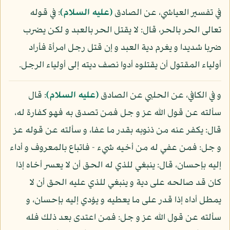
في تفسير العياشي، عن الصادق
(عليه السلام)
: في قوله
تعالى الحر بالحر، قال: لا يقتل الحر بالعبد و لكن يضرب
ضربا شديدا و يغرم دية العبد و إن قتل رجل امرأة فأراد
أولياء المقتول أن يقتلوه أدوا نصف ديته إلى أولياء الرجل.
و في الكافي، عن الحلبي عن الصادق
(عليه السلام)
: قال
سألته عن قول الله عز و جل فمن تصدق به فهو كفارة له،
قال: يكفر عنه من ذنوبه بقدر ما عفا، و سألته عن قوله عز
و جل: فمن عفي له من أخيه شيء - فاتباع بالمعروف و أداء
إليه بإحسان، قال: ينبغي للذي له الحق أن لا يعسر أخاه إذا
كان قد صالحه على دية و ينبغي للذي عليه الحق أن لا
يمطل أداه إذا قدر على ما يعطيه و يؤدي إليه بإحسان، و
سألته عن قول الله عز و جل: فمن اعتدى بعد ذلك فله