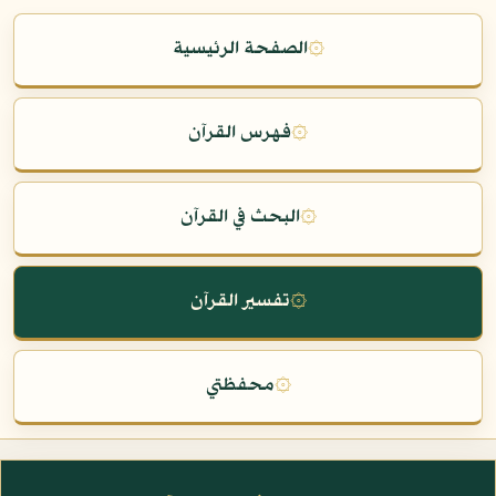
۞
الصفحة الرئيسية
۞
فهرس القرآن
۞
البحث في القرآن
۞
تفسير القرآن
۞
محفظتي