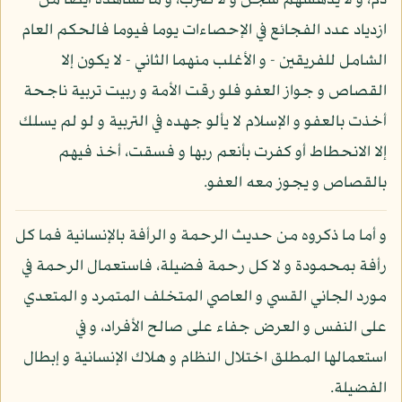
ذم، و لا يدهشهم سجن و لا ضرب، و ما نشاهده أيضا من
ازدياد عدد الفجائع في الإحصاءات يوما فيوما فالحكم العام
الشامل للفريقين - و الأغلب منهما الثاني - لا يكون إلا
القصاص و جواز العفو فلو رقت الأمة و ربيت تربية ناجحة
أخذت بالعفو و الإسلام لا يألو جهده في التربية و لو لم يسلك
إلا الانحطاط أو كفرت بأنعم ربها و فسقت، أخذ فيهم
بالقصاص و يجوز معه العفو.
و أما ما ذكروه من حديث الرحمة و الرأفة بالإنسانية فما كل
رأفة بمحمودة و لا كل رحمة فضيلة، فاستعمال الرحمة في
مورد الجاني القسي و العاصي المتخلف المتمرد و المتعدي
على النفس و العرض جفاء على صالح الأفراد، و في
استعمالها المطلق اختلال النظام و هلاك الإنسانية و إبطال
الفضيلة.