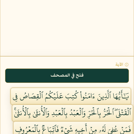
۞ الآية
فتح في المصحف
يَٰٓأَيُّهَا ٱلَّذِينَ ءَامَنُواْ كُتِبَ عَلَيۡكُمُ ٱلۡقِصَاصُ فِي
ٱلۡقَتۡلَىۖ ٱلۡحُرُّ بِٱلۡحُرِّ وَٱلۡعَبۡدُ بِٱلۡعَبۡدِ وَٱلۡأُنثَىٰ بِٱلۡأُنثَىٰۚ
فَمَنۡ عُفِيَ لَهُۥ مِنۡ أَخِيهِ شَيۡءٞ فَٱتِّبَاعُۢ بِٱلۡمَعۡرُوفِ