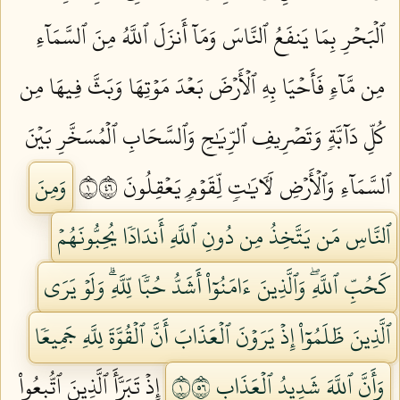
ٱلۡبَحۡرِ بِمَا يَنفَعُ ٱلنَّاسَ وَمَآ أَنزَلَ ٱللَّهُ مِنَ ٱلسَّمَآءِ
مِن مَّآءٖ فَأَحۡيَا بِهِ ٱلۡأَرۡضَ بَعۡدَ مَوۡتِهَا وَبَثَّ فِيهَا مِن
كُلِّ دَآبَّةٖ وَتَصۡرِيفِ ٱلرِّيَٰحِ وَٱلسَّحَابِ ٱلۡمُسَخَّرِ بَيۡنَ
ٱلسَّمَآءِ وَٱلۡأَرۡضِ لَأٓيَٰتٖ لِّقَوۡمٖ يَعۡقِلُونَ ١٦٤
وَمِنَ
ٱلنَّاسِ مَن يَتَّخِذُ مِن دُونِ ٱللَّهِ أَندَادٗا يُحِبُّونَهُمۡ
كَحُبِّ ٱللَّهِۖ وَٱلَّذِينَ ءَامَنُوٓاْ أَشَدُّ حُبّٗا لِّلَّهِۗ وَلَوۡ يَرَى
ٱلَّذِينَ ظَلَمُوٓاْ إِذۡ يَرَوۡنَ ٱلۡعَذَابَ أَنَّ ٱلۡقُوَّةَ لِلَّهِ جَمِيعٗا
وَأَنَّ ٱللَّهَ شَدِيدُ ٱلۡعَذَابِ ١٦٥
إِذۡ تَبَرَّأَ ٱلَّذِينَ ٱتُّبِعُواْ