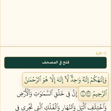
۞ الآية
فتح في المصحف
وَإِلَٰهُكُمۡ إِلَٰهٞ وَٰحِدٞۖ لَّآ إِلَٰهَ إِلَّا هُوَ ٱلرَّحۡمَٰنُ
ٱلرَّحِيمُ ١٦٣
إِنَّ فِي خَلۡقِ ٱلسَّمَٰوَٰتِ وَٱلۡأَرۡضِ
وَٱخۡتِلَٰفِ ٱلَّيۡلِ وَٱلنَّهَارِ وَٱلۡفُلۡكِ ٱلَّتِي تَجۡرِي فِي