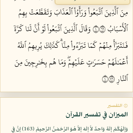
مِنَ ٱلَّذِينَ ٱتَّبَعُواْ وَرَأَوُاْ ٱلۡعَذَابَ وَتَقَطَّعَتۡ بِهِمُ
ٱلۡأَسۡبَابُ ١٦٦
وَقَالَ ٱلَّذِينَ ٱتَّبَعُواْ لَوۡ أَنَّ لَنَا كَرَّةٗ
فَنَتَبَرَّأَ مِنۡهُمۡ كَمَا تَبَرَّءُواْ مِنَّاۗ كَذَٰلِكَ يُرِيهِمُ ٱللَّهُ
أَعۡمَٰلَهُمۡ حَسَرَٰتٍ عَلَيۡهِمۡۖ وَمَا هُم بِخَٰرِجِينَ مِنَ
ٱلنَّارِ ١٦٧
۞ التفسير
الميزان في تفسير القرآن
وَإِلَهُكُمْ إِلَهٌ وَاحِدٌ لاَّ إِلَهَ إِلاَّ هُوَ الرَّحْمَنُ الرَّحِيمُ (163) إِنَّ فِي