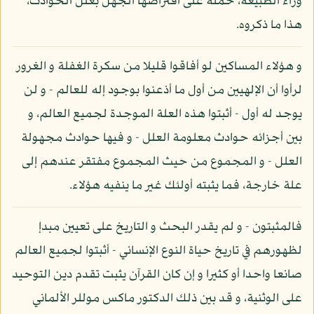
وراء الطبيعة، حمله على افتراضها الجهل بعلل الحوادث،
هذا ما ذكروه.
و هؤلاء المساكين لو أفاقوا قليلا من سكرة الغفلة و الغرور
لرأوا أن الإلهيين من أول ما أذعنوا بوجود إله للعالم - و لن
يوجد له أول - أثبتوا هذه العلة الموجدة لجميع العالم، و
بين أجزائه حوادث معلومة العلل - و فيها حوادث مجهولة
العلل - و المجموع من حيث المجموع مفتقر عندهم إلى
علة خارجة، فما يثبته أولئك غير ما ينفيه هؤلاء.
فالمثبتون - و لم يقدر البحث و التاريخ على تعيين مبدإ
لظهورهم في تاريخ حياة النوع الإنساني - أثبتوا لجميع العالم
صانعا واحدا أو كثيرا و إن كان القرآن يثبت تقدم دين التوحيد
على الوثنية، و قد بين ذلك الدكتور ماكس موللر الألماني