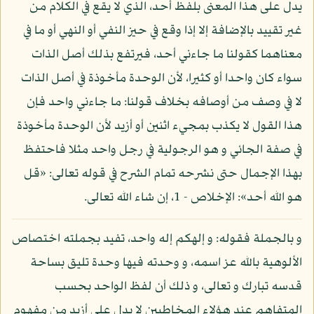
يدل على هذا المعنى بلفظ أحد، الذي لا يقع في الكلام من
غير تقييد بالإضافة إلا إذا وقع في حيز النفي أو النهي أو ما في
معناهما كقولنا ما جاءني أحد، فيرتفع بذلك أصل الذات
سواء كان واحدا أو كثيرا، لأن الوحدة مأخوذة في أصل الذات
لا في وصف من أوصافه بخلاف قولنا: ما جاءني واحد فإن
هذا القول لا يكذب بمجيء اثنين أو أزيد لأن الوحدة مأخوذة
في صفة الجائي و هو الرجولية في رجل واحد مثلا فاحتفظ
بهذا الإجمال حتى نشرحه تمام الشرح في قوله تعالى: «قل
هو الله أحد»: الإخلاص - 1، إن شاء الله تعالى.
و بالجملة فقوله: و إلهكم إله واحد، تفيد بجملته اختصاص
الألوهية بالله عز اسمه، و وحدته فيها وحدة تليق بساحة
قدسه تبارك و تعالى، و ذلك أن لفظ الواحد بحسب
المتفاهم عند هؤلاء المخاطبين لا يدل على أزيد من مفهوم