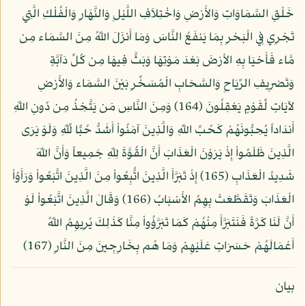
خَلْقِ السَّمَاوَاتِ وَالأَرْضِ وَاخْتِلاَفِ اللَّيْلِ وَالنَّهَارِ وَالْفُلْكِ الَّتِي
تَجْرِي فِي الْبَحْرِ بِمَا يَنفَعُ النَّاسَ وَمَا أَنزَلَ اللّهُ مِنَ السَّمَاء مِن
مَّاء فَأَحْيَا بِهِ الأرْضَ بَعْدَ مَوْتِهَا وَبَثَّ فِيهَا مِن كُلِّ دَآبَّةٍ
وَتَصْرِيفِ الرِّيَاحِ وَالسَّحَابِ الْمُسَخِّرِ بَيْنَ السَّمَاء وَالأَرْضِ
لآيَاتٍ لِّقَوْمٍ يَعْقِلُونَ (164) وَمِنَ النَّاسِ مَن يَتَّخِذُ مِن دُونِ اللّهِ
أَندَاداً يُحِبُّونَهُمْ كَحُبِّ اللّهِ وَالَّذِينَ آمَنُواْ أَشَدُّ حُبًّا لِّلّهِ وَلَوْ يَرَى
الَّذِينَ ظَلَمُواْ إِذْ يَرَوْنَ الْعَذَابَ أَنَّ الْقُوَّةَ لِلّهِ جَمِيعاً وَأَنَّ اللّهَ
شَدِيدُ الْعَذَابِ (165) إِذْ تَبَرَّأَ الَّذِينَ اتُّبِعُواْ مِنَ الَّذِينَ اتَّبَعُواْ وَرَأَوُاْ
الْعَذَابَ وَتَقَطَّعَتْ بِهِمُ الأَسْبَابُ (166) وَقَالَ الَّذِينَ اتَّبَعُواْ لَوْ
أَنَّ لَنَا كَرَّةً فَنَتَبَرَّأَ مِنْهُمْ كَمَا تَبَرَّؤُواْ مِنَّا كَذَلِكَ يُرِيهِمُ اللّهُ
أَعْمَالَهُمْ حَسَرَاتٍ عَلَيْهِمْ وَمَا هُم بِخَارِجِينَ مِنَ النَّارِ (167)
بيان