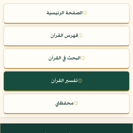
۞
الصفحة الرئيسية
۞
فهرس القرآن
۞
البحث في القرآن
۞
تفسير القرآن
۞
محفظتي