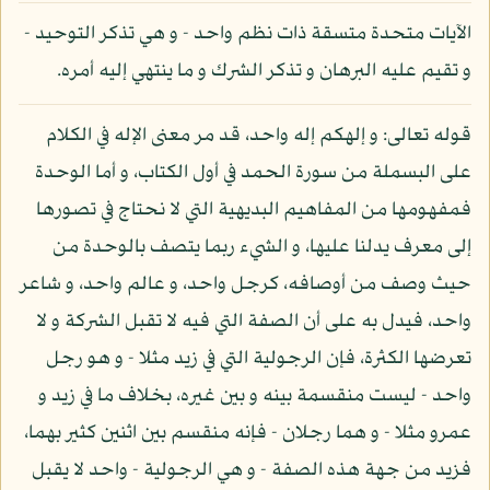
الآيات متحدة متسقة ذات نظم واحد - و هي تذكر التوحيد -
و تقيم عليه البرهان و تذكر الشرك و ما ينتهي إليه أمره.
قوله تعالى: و إلهكم إله واحد، قد مر معنى الإله في الكلام
على البسملة من سورة الحمد في أول الكتاب، و أما الوحدة
فمفهومها من المفاهيم البديهية التي لا نحتاج في تصورها
إلى معرف يدلنا عليها، و الشيء ربما يتصف بالوحدة من
حيث وصف من أوصافه، كرجل واحد، و عالم واحد، و شاعر
واحد، فيدل به على أن الصفة التي فيه لا تقبل الشركة و لا
تعرضها الكثرة، فإن الرجولية التي في زيد مثلا - و هو رجل
واحد - ليست منقسمة بينه و بين غيره، بخلاف ما في زيد و
عمرو مثلا - و هما رجلان - فإنه منقسم بين اثنين كثير بهما،
فزيد من جهة هذه الصفة - و هي الرجولية - واحد لا يقبل