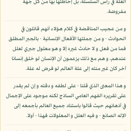
العلة في رأس السلسلة، بل إحاطتها بها من كل جهة
مفروضة.
و من عجيب المناقضة في كلام هؤلاء أنهم قائلون في
الحوادث - و من جملتها الأفعال الإنسانية - بالجبر المطلق
فما من فعل و لا حادث غيره إلا و هو معلول جبري لعلل
عندهم، و هم مع ذلك يزعمون أن الإنسان لو خلق إنسانا
آخر كان غير منته إلى علة العالم لو فرض له علة.
و هذا المعنى الذي قلنا - على لطفه و دقته و إن لم يقدر
على تقريره الفهم العامي الساذج لكنه موجود على الإجمال
في أذهانهم حيث قالوا باستناد جميع العالم بأجمعه إلى
الإله الصانع - و فيه العلل و المعلولات فهذا - أولا.