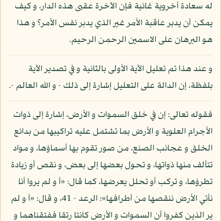
له سعادة أخروية غائية فإن الآخرة عقبى هذه الدار، و كيف
يمكن أن يدبر عاقبة الأمر غير الذي يدبر نفس الأمر؟ و هذا
هو البرهان على الاسمين الرحمن الرحيم.
و عند هذا تم تعليل الآية الأولى بالثانية و في تصدير الآية
بلفظة، إن الدالة على التعليل إشارة إلى ذلك - و الله العالم -.
فقوله تعالى: إن في خلق السموات و الأرض، إشارة إلى ذوات
الأجرام العلوية و الأرض بما تشتمل عليه تراكيبها من بدائع
الخلق و عجائب الصنع، من صور تقوم بها أسماؤها، و مواد
تتألف منها ذواتها، و تحول بعضها إلى بعض، و نقص أو زيادة
تطرؤها، و تركب أو تحلل يعرضها، كما قال: «أ و لم يروا أنا
نأتي الأرض ننقصها من أطرافها»: الرعد - 41، و قال: «أ و لم
ير الذين كفروا أن السموات و الأرض كانتا رتقا ففتقناهما و