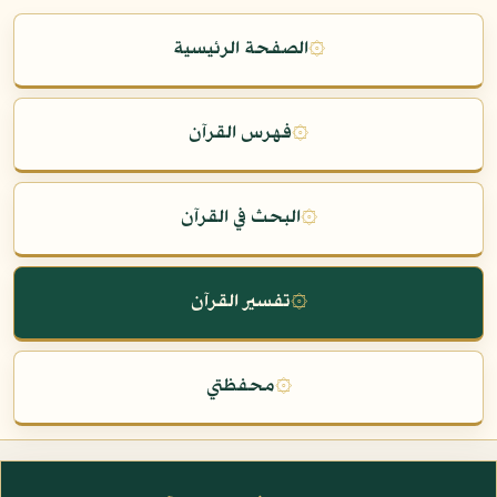
۞
الصفحة الرئيسية
۞
فهرس القرآن
۞
البحث في القرآن
۞
تفسير القرآن
۞
محفظتي