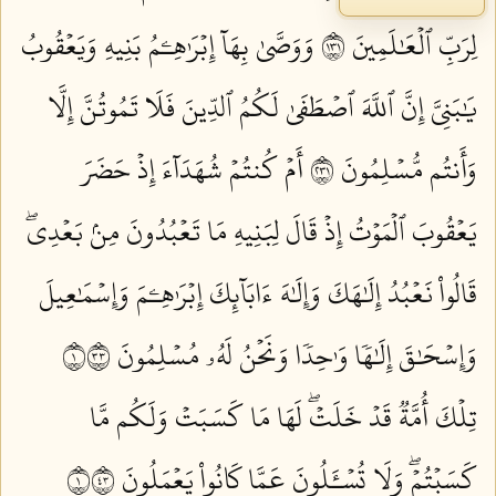
لِرَبِّ ٱلۡعَٰلَمِينَ ١٣١
وَوَصَّىٰ بِهَآ إِبۡرَٰهِـۧمُ بَنِيهِ وَيَعۡقُوبُ
يَٰبَنِيَّ إِنَّ ٱللَّهَ ٱصۡطَفَىٰ لَكُمُ ٱلدِّينَ فَلَا تَمُوتُنَّ إِلَّا
وَأَنتُم مُّسۡلِمُونَ ١٣٢
أَمۡ كُنتُمۡ شُهَدَآءَ إِذۡ حَضَرَ
يَعۡقُوبَ ٱلۡمَوۡتُ إِذۡ قَالَ لِبَنِيهِ مَا تَعۡبُدُونَ مِنۢ بَعۡدِيۖ
قَالُواْ نَعۡبُدُ إِلَٰهَكَ وَإِلَٰهَ ءَابَآئِكَ إِبۡرَٰهِـۧمَ وَإِسۡمَٰعِيلَ
وَإِسۡحَٰقَ إِلَٰهٗا وَٰحِدٗا وَنَحۡنُ لَهُۥ مُسۡلِمُونَ ١٣٣
تِلۡكَ أُمَّةٞ قَدۡ خَلَتۡۖ لَهَا مَا كَسَبَتۡ وَلَكُم مَّا
كَسَبۡتُمۡۖ وَلَا تُسۡـَٔلُونَ عَمَّا كَانُواْ يَعۡمَلُونَ ١٣٤