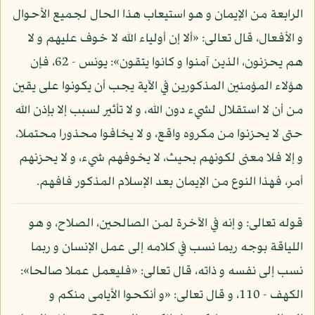
الرابعة من الإيمان و هو استيعاب هذا الحال لجميع الأحوال
و الأفعال، قال تعالى: «ألا إن أولياء الله لا خوف عليهم و لا
هم يحزنون، الذين آمنوا و كانوا يتقون»: يونس - 62، فإن
هؤلاء المؤمنين المذكورين في الآية يجب أن يكونوا على يقين
من أن لا استقلال لشيء دون الله، و لا تأثير لسبب إلا بإذن الله
حتى لا يحزنوا من مكروه واقع، و لا يخافوا محذورا محتملا،
و إلا فلا معنى لكونهم بحيث، لا يخوفهم شيء، و لا يحزنهم
أمر، فهذا النوع من الإيمان بعد الإسلام المذكور فافهم.
قوله تعالى: و إنه في الآخرة لمن الصالحين، الصلاح، و هو
اللياقة بوجه ربما نسب في كلامه إلى عمل الإنسان و ربما
نسب إلى نفسه و ذاته، قال تعالى: «فليعمل عملا صالحا»:
الكهف - 110، و قال تعالى: «و أنكحوا الأيامى منكم و