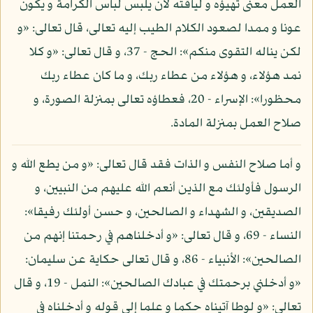
العمل معنى تهيؤه و لياقته لأن يلبس لباس الكرامة و يكون
عونا و ممدا لصعود الكلام الطيب إليه تعالى، قال تعالى: «و
لكن يناله التقوى منكم»: الحج - 37، و قال تعالى: «و كلا
نمد هؤلاء، و هؤلاء من عطاء ربك، و ما كان عطاء ربك
محظورا»: الإسراء - 20، فعطاؤه تعالى بمنزلة الصورة، و
صلاح العمل بمنزلة المادة.
و أما صلاح النفس و الذات فقد قال تعالى: «و من يطع الله و
الرسول فأولئك مع الذين أنعم الله عليهم من النبيين، و
الصديقين، و الشهداء و الصالحين، و حسن أولئك رفيقا»:
النساء - 69، و قال تعالى: «و أدخلناهم في رحمتنا إنهم من
الصالحين»: الأنبياء - 86، و قال تعالى حكاية عن سليمان:
«و أدخلني برحمتك في عبادك الصالحين»: النمل - 19، و قال
تعالى: «و لوطا آتيناه حكما و علما إلى قوله و أدخلناه في