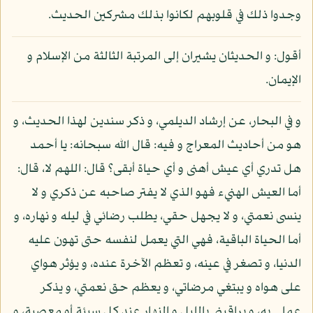
وجدوا ذلك في قلوبهم لكانوا بذلك مشركين الحديث.
أقول: و الحديثان يشيران إلى المرتبة الثالثة من الإسلام و
الإيمان.
و في البحار، عن إرشاد الديلمي، و ذكر سندين لهذا الحديث، و
هو من أحاديث المعراج و فيه: قال الله سبحانه: يا أحمد
هل تدري أي عيش أهنى و أي حياة أبقى؟ قال: اللهم لا، قال:
أما العيش الهنيء فهو الذي لا يفتر صاحبه عن ذكري و لا
ينسى نعمتي، و لا يجهل حقي، يطلب رضائي في ليله و نهاره، و
أما الحياة الباقية، فهي التي يعمل لنفسه حتى تهون عليه
الدنيا، و تصغر في عينه، و تعظم الآخرة عنده، و يؤثر هواي
على هواه و يبتغي مرضاتي، و يعظم حق نعمتي، و يذكر
عملي به، و يراقبني بالليل و النهار عند كل سيئة أو معصية، و