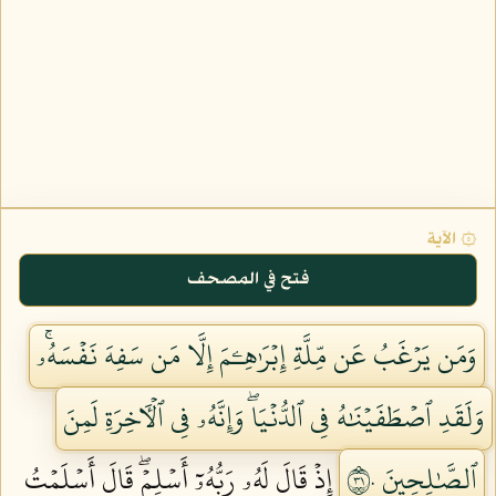
۞ الآية
فتح في المصحف
وَمَن يَرۡغَبُ عَن مِّلَّةِ إِبۡرَٰهِـۧمَ إِلَّا مَن سَفِهَ نَفۡسَهُۥۚ
وَلَقَدِ ٱصۡطَفَيۡنَٰهُ فِي ٱلدُّنۡيَاۖ وَإِنَّهُۥ فِي ٱلۡأٓخِرَةِ لَمِنَ
ٱلصَّٰلِحِينَ ١٣٠
إِذۡ قَالَ لَهُۥ رَبُّهُۥٓ أَسۡلِمۡۖ قَالَ أَسۡلَمۡتُ