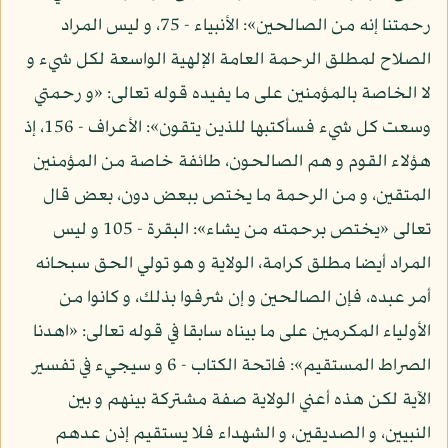
رحمتنا إنه من الصالحين»: الأنبياء - 75، و ليس المراد
الصلاح لمطلق الرحمة العامة الإلهية الواسعة لكل شيء و
لا الخاصة بالمؤمنين على ما يفيده قوله تعالى: «و رحمتي
وسعت كل شيء فسأكتبها للذين يتقون»: الأعراف - 156، إذ
هؤلاء القوم و هم الصالحون، طائفة خاصة من المؤمنين
المتقين، و من الرحمة ما يختص ببعض دون، بعض قال
تعالى «يختص برحمته من يشاء»: البقرة - 105 و ليس
المراد أيضا مطلق كرامة، الولاية و هو تولي الحق سبحانه
أمر عبده، فإن الصالحين و إن شرفوا بذلك، و كانوا من
الأولياء المكرمين على ما بيناه سابقا في قوله تعالى: «اهدنا
الصراط المستقيم»: فاتحة الكتاب - 6 و سيجيء في تفسير
الآية لكن هذه أعني الولاية صفة مشتركة بينهم و بين
النبيين، و الصديقين، و الشهداء فلا يستقيم إذن عدهم