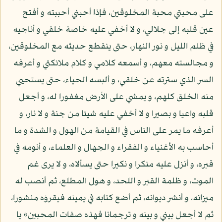
على محبتي محبة المخلوقين، فإذا أحبني أحببته و أفتح
عين قلبه إلى جلالي، و لا أخفي عليه خاصة خلقي و أناجيه
في ظلم الليل و نور النهار، حتى ينقطع حديثه مع المخلوقين،
و مجالسته معهم، و أسمعه كلامي و كلام ملائكتي و أعرفه
السر الذي سترته عن خلقي، و ألبسه الحياء، حتى يستحيي
منه الخلق كلهم، و يمشي على الأرض مغفورا له، و أجعل
قلبه واعيا و بصيرا و لا أخفي عليه شيئا من جنة و لا نار، و
أعرفه ما يمر على الناس في القيامة من الهول و الشدة و ما
أحاسب به الأغنياء و الفقراء و الجهال و العلماء، و أنومه في
قبره، و أنزل عليه منكرا و نكيرا حتى يسألاه، و لا يرى غم
الموت، و ظلمة القبر و اللحد، و هول المطلع، ثم أنصب له
ميزانه، و أنشر ديوانه، ثم أضع كتابه في يمينه فيقرؤه منشورا،
ثم لا أجعل بيني و بينه و ترجمانا فهذه صفات المحبين» يا