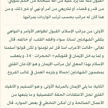
القبول منه لما يرد عليه من الله سبحانه من حكم تكويني،
من قدر و قضاء، أو تشريعي من أمر أو نهي أو غير ذلك، و من
هنا كان له مراتب بحسب ترتب الواردات بمراتبها.
الأولى: من مراتب الإسلام، القبول لظواهر الأوامر و النواهي
بتلقي الشهادتين لسانا، سواء وافقه القلب، أو خالفه، قال
تعالى: «قالت الأعراب آمنا قل لم تؤمنوا و لكن قولوا أسلمنا
و لما يدخل الإيمان في قلوبكم»: الحجرات - 14، و يتعقب
الإسلام بهذا المعنى أول مراتب الإيمان و هو الإذعان القلبي
بمضمون الشهادتين إجمالا و يلزمه العمل في غالب الفروع.
الثانية: ما يلي الإيمان بالمرتبة الأولى، و هو التسليم و الانقياد
القلبي لجل الاعتقادات الحقة التفصيلية و ما يتبعها من
الأعمال الصالحة و إن أمكن التخطي في بعض الموارد، قال