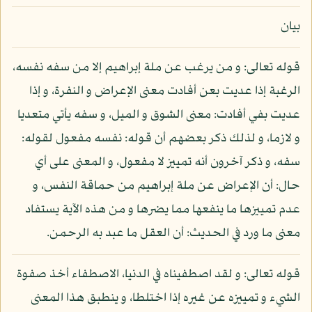
بيان
قوله تعالى: و من يرغب عن ملة إبراهيم إلا من سفه نفسه،
الرغبة إذا عديت بعن أفادت معنى الإعراض و النفرة، و إذا
عديت بفي أفادت: معنى الشوق و الميل، و سفه يأتي متعديا
و لازما، و لذلك ذكر بعضهم أن قوله: نفسه مفعول لقوله:
سفه، و ذكر آخرون أنه تمييز لا مفعول، و المعنى على أي
حال: أن الإعراض عن ملة إبراهيم من حماقة النفس، و
عدم تمييزها ما ينفعها مما يضرها و من هذه الآية يستفاد
معنى ما ورد في الحديث: أن العقل ما عبد به الرحمن.
قوله تعالى: و لقد اصطفيناه في الدنيا، الاصطفاء أخذ صفوة
الشيء و تمييزه عن غيره إذا اختلطا، و ينطبق هذا المعنى