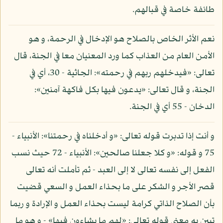
طائفة خاصة في قبالهم.
نعم الأثر الخاص بالصلاح هو الإدخال في الرحمة، و هو
الأمن العام من العذاب كما ورد المعنيان معا في الجنة، قال
تعالى: «فيدخلهم ربهم في رحمته»: الجاثية - 30، أي في
الجنة، و قال تعالى: «يدعون فيها بكل فاكهة آمنين»:
الدخان - 55 أي في الجنة.
و أنت إذا تدبرت قوله تعالى: «و أدخلناه في رحمتنا»: الأنبياء -
75 و قوله: «و كلا جعلنا صالحين»: الأنبياء - 72 حيث نسب
الفعل إلى نفسه تعالى لا إلى العبد - ثم تأملت أنه تعالى
قصر الأجر و الشكر على ما بحذاء العمل و السعي قضيت
بأن الصلاح الذاتي كرامة ليست بحذاء العمل و الإرادة و ربما
تبين به معنى قوله تعالى: «لهم ما يشاءون فيها» - و هو ما