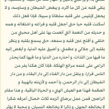
ينقي قلبه عن كل ما أكره، و يبغض الشيطان و وساوسه، و لا
يجعل لإبليس على قلبه سلطانا و سبيلا، فإذا فعل ذلك
أسكنت قلبه حبا حتى أجعل قلبه و فراغه و اشتغاله و همه
و حديثه من النعمة التي أنعمت بها على أهل محبتي من
خلقي و أفتح عين قلبه و سمعه، حتى يسمع بقلبه و ينظر
بقلبه إلى جلالي و عظمتي، و أضيق عليه الدنيا، و أبغض إليه
ما فيها من اللذات، و أحذره من الدنيا و ما فيها كما يحذر
الراعي على غنمه مراتع الهلكة، فإذا كان هكذا يفر من
الناس فرارا، و ينقل من دار الفناء إلى دار البقاء، و من دار
الشيطان إلى دار الرحمن، يا أحمد و لأزيننه بالهيبة و
العظمة فهذا هو العيش الهنيء و الحياة الباقية، و هذا مقام
الراضين فمن عمل برضاي ألزمه ثلاث خصال أعرفه شكرا
لا يخالطه الجهل، و ذكرا لا يخالطه النسيان، و محبة لا يؤثر