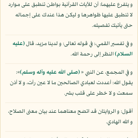
و يتفرع عليهما: أن للآيات القرآنية بواطن تنطبق على موارد
لا تنطبق عليها ظواهرها و ليكن هذا عندك على إجماله
حتى يأتيك تفصيله.
و في تفسير القمي،: في قوله تعالى: و لدينا مزيد، قال
(عليه
السلام)
النظر إلى رحمة الله.
و في المجمع، عن النبي «
(صلى الله عليه وآله وسلم)
»:
يقول الله: أعددت لعبادي الصالحين ما لا عين رأت، و لا أذن
سمعت و لا خطر على قلب بشر.
أقول: و الروايتان قد اتضح معناهما عند بيان معنى الصلاح،
و الله الهادي.