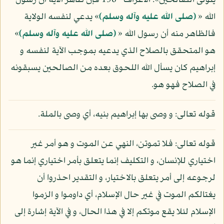
يتولى الصالحين»: الأعراف - 196 فإن ظاهر الآية أن رسول
الله «
(صلى الله عليه وآله وسلم)
» يدعي لنفسه الولاية
فالظاهر منه أن رسول الله «
(صلى الله عليه وآله وسلم)
»
هو المتحقق بالصلاح الذي يدعيه بموجب الآية لنفسه و
إبراهيم كان يسأل الله اللحوق بعده من الصالحين يسبقونه
في الصلاح فهو هو.
قوله تعالى: و وصى بها إبراهيم بنيه، أي وصى بالملة.
قوله تعالى: فلا تموتن، النهي عن الموت و هو أمر غير
اختياري للإنسان، و التكليف إنما يتعلق بأمر اختياري إنما هو
لرجوعه إلى أمر يتعلق بالاختيار، و التقدير احذروا أن
يغتالكم الموت في غير حال الإسلام، أي داوموا و الزموا
الإسلام لئلا يقع موتكم إلا في هذا الحال، و في الآية إشارة إلى