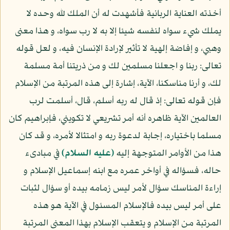
أخذته العناية الربانية فأشهدت له أن الملك لله وحده لا
يملك شيء سواه لنفسه شيئا إلا به لا رب سواه، و هذا معنى
وهبي، و إفاضة إلهية لا تأثير لإرادة الإنسان فيه، و لعل قوله
تعالى: ربنا و اجعلنا مسلمين لك و من ذريتنا أمة مسلمة
لك، و أرنا مناسكنا، الآية، إشارة إلى هذه المرتبة من الإسلام
فإن قوله تعالى: إذ قال له ربه أسلم، قال، أسلمت لرب
العالمين الآية ظاهره أنه أمر تشريعي لا تكويني، فإبراهيم كان
مسلما باختياره، إجابة لدعوة ربه و امتثالا لأمره، و قد كان
هذا من الأوامر المتوجهة إليه
(عليه السلام)
في مبادىء
حاله، فسؤاله في أواخر عمره مع ابنه إسماعيل الإسلام و
إراءة المناسك سؤال لأمر ليس زمامه بيده أو سؤال لثبات
على أمر ليس بيده فالإسلام المسئول في الآية هو هذه
المرتبة من الإسلام و يتعقب الإسلام بهذا المعنى المرتبة