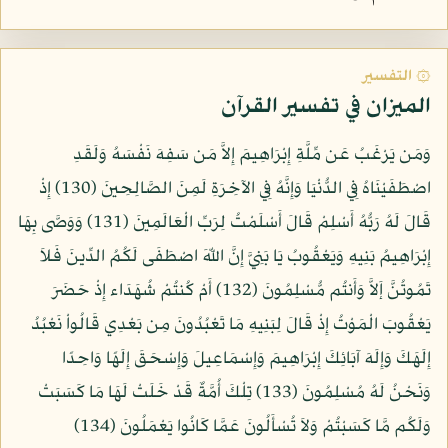
۞ التفسير
الميزان في تفسير القرآن
وَمَن يَرْغَبُ عَن مِّلَّةِ إِبْرَاهِيمَ إِلاَّ مَن سَفِهَ نَفْسَهُ وَلَقَدِ
اصْطَفَيْنَاهُ فِي الدُّنْيَا وَإِنَّهُ فِي الآخِرَةِ لَمِنَ الصَّالِحِينَ (130) إِذْ
قَالَ لَهُ رَبُّهُ أَسْلِمْ قَالَ أَسْلَمْتُ لِرَبِّ الْعَالَمِينَ (131) وَوَصَّى بِهَا
إِبْرَاهِيمُ بَنِيهِ وَيَعْقُوبُ يَا بَنِيَّ إِنَّ اللّهَ اصْطَفَى لَكُمُ الدِّينَ فَلاَ
تَمُوتُنَّ إَلاَّ وَأَنتُم مُّسْلِمُونَ (132) أَمْ كُنتُمْ شُهَدَاء إِذْ حَضَرَ
يَعْقُوبَ الْمَوْتُ إِذْ قَالَ لِبَنِيهِ مَا تَعْبُدُونَ مِن بَعْدِي قَالُواْ نَعْبُدُ
إِلَهَكَ وَإِلَهَ آبَائِكَ إِبْرَاهِيمَ وَإِسْمَاعِيلَ وَإِسْحَقَ إِلَهًا وَاحِدًا
وَنَحْنُ لَهُ مُسْلِمُونَ (133) تِلْكَ أُمَّةٌ قَدْ خَلَتْ لَهَا مَا كَسَبَتْ
وَلَكُم مَّا كَسَبْتُمْ وَلاَ تُسْأَلُونَ عَمَّا كَانُوا يَعْمَلُونَ (134)