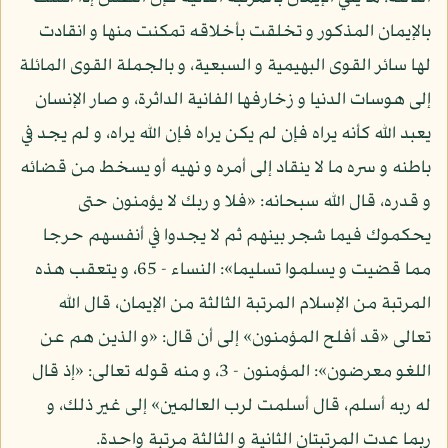
بالإيمان المذكور و تخلقت بأخلاقه تمكنت منها و انقادت
لها سائر القوى البهيمية و السبعية، و بالجملة القوى المائلة
إلى هوسات الدنيا و زخارفها الفانية الداثرة، و صار الإنسان
يعبد الله كأنه يراه فإن لم يكن يراه فإن الله يراه، و لم يجد في
باطنه و سره ما لا ينقاد إلى أمره و نهيه أو يسخط من قضائه
و قدره، قال الله سبحانه: «فلا و ربك لا يؤمنون حتى
يحكموك فيما شجر بينهم ثم لا يجدوا في أنفسهم حرجا
مما قضيت و يسلموا تسليما»: النساء - 65، و يتعقب هذه
المرتبة من الإسلام المرتبة الثالثة من الإيمان، قال الله
تعالى «قد أفلح المؤمنون» إلى أن قال: «و الذين هم عن
اللغو معرضون»: المؤمنون - 3، و منه قوله تعالى: «إذ قال
له ربه أسلم، قال أسلمت لرب العالمين» إلى غير ذلك، و
ربما عدت المرتبتان الثانية و الثالثة مرتبة واحدة.