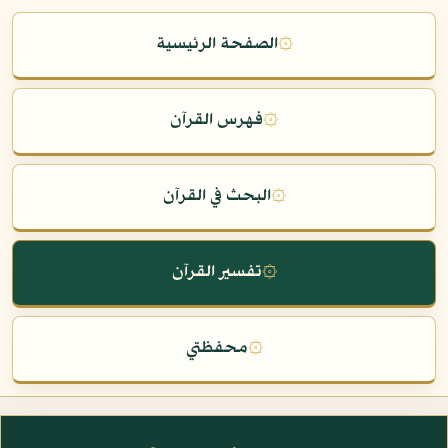
۞
الصفحة الرئيسية
۞
فهرس القرآن
۞
البحث في القرآن
۞
تفسير القرآن
۞
محفظتي