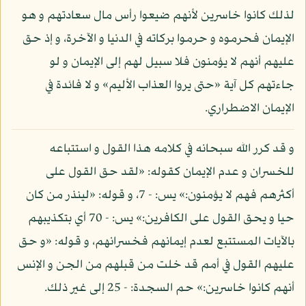
لذلك كانوا خاسرين لأنهم ضيعوا رأس مال سعادتهم و هو
الإيمان فحرموه و حرموا بركاته في الدنيا و الآخرة، و إذ حق
عليهم أنهم لا يؤمنون فلا سبيل لهم إلى الإيمان و لو
جاءتهم كل آية «حتى يروا العذاب الأليم» و لا فائدة في
الإيمان الاضطراري.
و قد كرر الله سبحانه في كلامه هذا القول و استتباعه
للخسران و عدم الإيمان كقوله: «لقد حق القول على
أكثرهم فهم لا يؤمنون:» يس: - 7، و قوله: «لينذر من كان
حيا و يحق القول على الكافرين:» يس: - 70 أي بتكذيبهم
بالآيات المستتبع لعدم إيمانهم فخسرانهم، و قوله: «و حق
عليهم القول في أمم قد خلت من قبلهم من الجن و الإنس
أنهم كانوا خاسرين:» حم السجدة: - 25 إلى غير ذلك.