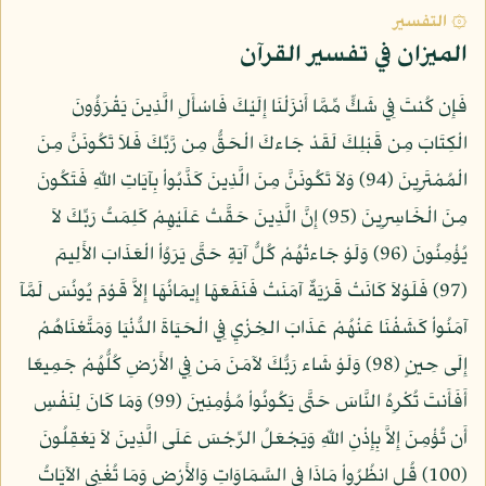
۞ التفسير
الميزان في تفسير القرآن
فَإِن كُنتَ فِي شَكٍّ مِّمَّا أَنزَلْنَا إِلَيْكَ فَاسْأَلِ الَّذِينَ يَقْرَؤُونَ
الْكِتَابَ مِن قَبْلِكَ لَقَدْ جَاءكَ الْحَقُّ مِن رَّبِّكَ فَلاَ تَكُونَنَّ مِنَ
الْمُمْتَرِينَ (94) وَلاَ تَكُونَنَّ مِنَ الَّذِينَ كَذَّبُواْ بِآيَاتِ اللّهِ فَتَكُونَ
مِنَ الْخَاسِرِينَ (95) إِنَّ الَّذِينَ حَقَّتْ عَلَيْهِمْ كَلِمَتُ رَبِّكَ لاَ
يُؤْمِنُونَ (96) وَلَوْ جَاءتْهُمْ كُلُّ آيَةٍ حَتَّى يَرَوُاْ الْعَذَابَ الأَلِيمَ
(97) فَلَوْلاَ كَانَتْ قَرْيَةٌ آمَنَتْ فَنَفَعَهَا إِيمَانُهَا إِلاَّ قَوْمَ يُونُسَ لَمَّآ
آمَنُواْ كَشَفْنَا عَنْهُمْ عَذَابَ الخِزْيِ فِي الْحَيَاةَ الدُّنْيَا وَمَتَّعْنَاهُمْ
إِلَى حِينٍ (98) وَلَوْ شَاء رَبُّكَ لآمَنَ مَن فِي الأَرْضِ كُلُّهُمْ جَمِيعًا
أَفَأَنتَ تُكْرِهُ النَّاسَ حَتَّى يَكُونُواْ مُؤْمِنِينَ (99) وَمَا كَانَ لِنَفْسٍ
أَن تُؤْمِنَ إِلاَّ بِإِذْنِ اللّهِ وَيَجْعَلُ الرِّجْسَ عَلَى الَّذِينَ لاَ يَعْقِلُونَ
(100) قُلِ انظُرُواْ مَاذَا فِي السَّمَاوَاتِ وَالأَرْضِ وَمَا تُغْنِي الآيَاتُ