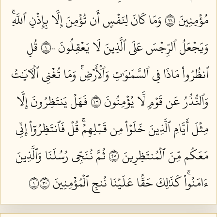
مُؤۡمِنِينَ ٩٩
وَمَا كَانَ لِنَفۡسٍ أَن تُؤۡمِنَ إِلَّا بِإِذۡنِ ٱللَّهِۚ
وَيَجۡعَلُ ٱلرِّجۡسَ عَلَى ٱلَّذِينَ لَا يَعۡقِلُونَ ١٠٠
قُلِ
ٱنظُرُواْ مَاذَا فِي ٱلسَّمَٰوَٰتِ وَٱلۡأَرۡضِۚ وَمَا تُغۡنِي ٱلۡأٓيَٰتُ
وَٱلنُّذُرُ عَن قَوۡمٖ لَّا يُؤۡمِنُونَ ١٠١
فَهَلۡ يَنتَظِرُونَ إِلَّا
مِثۡلَ أَيَّامِ ٱلَّذِينَ خَلَوۡاْ مِن قَبۡلِهِمۡۚ قُلۡ فَٱنتَظِرُوٓاْ إِنِّي
مَعَكُم مِّنَ ٱلۡمُنتَظِرِينَ ١٠٢
ثُمَّ نُنَجِّي رُسُلَنَا وَٱلَّذِينَ
ءَامَنُواْۚ كَذَٰلِكَ حَقًّا عَلَيۡنَا نُنجِ ٱلۡمُؤۡمِنِينَ ١٠٣