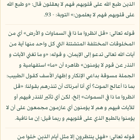
الذين طبع الله على قلوبهم فهم لا يعقلون قال: «و طبع الله
على قلوبهم فهم لا يعلمون:» التوبة: - 93.
قوله تعالى: «قل انظروا ما ذا في السماوات و الأرض» أي من
المخلوقات المختلفة المتشتتة التي كل واحد منها آية من
آيات الله تعالى تدعو إلى الإيمان، و قوله: «و ما تغني الآيات و
النذر عن قوم لا يؤمنون» ظاهره أن «ما» استفهامية و
الجملة مسوقة بداعي الإنكار و إظهار الأسف كقول الطبيب:
بما ذا أعالج الموت؟ أي أنا أمرناك أن تنذرهم بقولنا: «قل
انظروا ما ذا في السموات» إلخ، لكن أي تأثير للنذر فيهم أو
للآيات فيهم و هم لا يؤمنون أي عازمون مجمعون على أن لا
يؤمنوا بالطبع الذي على قلوبهم و ربما قيل: إن ما نافية.
قوله تعالى: «فهل ينتظرون إلا مثل أيام الذين خلوا من