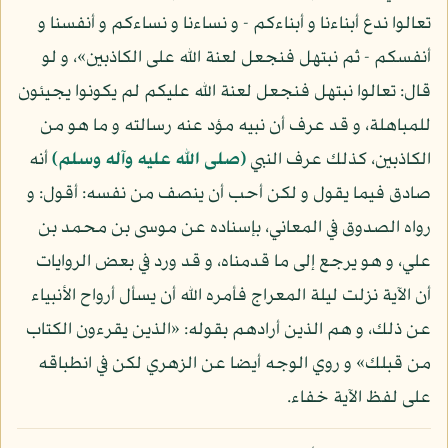
تعالوا ندع أبناءنا و أبناءكم - و نساءنا و نساءكم و أنفسنا و
أنفسكم - ثم نبتهل فنجعل لعنة الله على الكاذبين»، و لو
قال: تعالوا نبتهل فنجعل لعنة الله عليكم لم يكونوا يجيئون
للمباهلة، و قد عرف أن نبيه مؤد عنه رسالته و ما هو من
الكاذبين، كذلك عرف النبي
(صلى الله عليه وآله وسلم)
أنه
صادق فيما يقول و لكن أحب أن ينصف من نفسه: أقول: و
رواه الصدوق في المعاني، بإسناده عن موسى بن محمد بن
علي، و هو يرجع إلى ما قدمناه، و قد ورد في بعض الروايات
أن الآية نزلت ليلة المعراج فأمره الله أن يسأل أرواح الأنبياء
عن ذلك، و هم الذين أرادهم بقوله: «الذين يقرءون الكتاب
من قبلك» و روي الوجه أيضا عن الزهري لكن في انطباقه
على لفظ الآية خفاء.