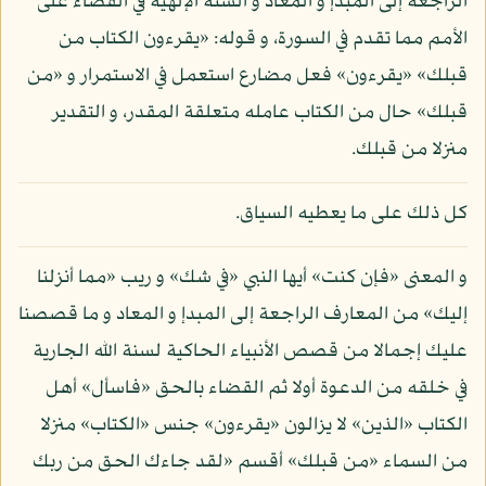
الراجعة إلى المبدإ و المعاد و السنة الإلهية في القضاء على
الأمم مما تقدم في السورة، و قوله: «يقرءون الكتاب من
قبلك» «يقرءون» فعل مضارع استعمل في الاستمرار و «من
قبلك» حال من الكتاب عامله متعلقة المقدر، و التقدير
منزلا من قبلك.
كل ذلك على ما يعطيه السياق.
و المعنى «فإن كنت» أيها النبي «في شك» و ريب «مما أنزلنا
إليك» من المعارف الراجعة إلى المبدإ و المعاد و ما قصصنا
عليك إجمالا من قصص الأنبياء الحاكية لسنة الله الجارية
في خلقه من الدعوة أولا ثم القضاء بالحق «فاسأل» أهل
الكتاب «الذين» لا يزالون «يقرءون» جنس «الكتاب» منزلا
من السماء «من قبلك» أقسم «لقد جاءك الحق من ربك