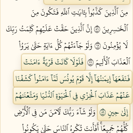
مِنَ ٱلَّذِينَ كَذَّبُواْ بِـَٔايَٰتِ ٱللَّهِ فَتَكُونَ مِنَ
ٱلۡخَٰسِرِينَ ٩٥
إِنَّ ٱلَّذِينَ حَقَّتۡ عَلَيۡهِمۡ كَلِمَتُ رَبِّكَ
لَا يُؤۡمِنُونَ ٩٦
وَلَوۡ جَآءَتۡهُمۡ كُلُّ ءَايَةٍ حَتَّىٰ يَرَوُاْ
ٱلۡعَذَابَ ٱلۡأَلِيمَ ٩٧
فَلَوۡلَا كَانَتۡ قَرۡيَةٌ ءَامَنَتۡ
فَنَفَعَهَآ إِيمَٰنُهَآ إِلَّا قَوۡمَ يُونُسَ لَمَّآ ءَامَنُواْ كَشَفۡنَا
عَنۡهُمۡ عَذَابَ ٱلۡخِزۡيِ فِي ٱلۡحَيَوٰةِ ٱلدُّنۡيَا وَمَتَّعۡنَٰهُمۡ
إِلَىٰ حِينٖ ٩٨
وَلَوۡ شَآءَ رَبُّكَ لَأٓمَنَ مَن فِي ٱلۡأَرۡضِ
كُلُّهُمۡ جَمِيعًاۚ أَفَأَنتَ تُكۡرِهُ ٱلنَّاسَ حَتَّىٰ يَكُونُواْ