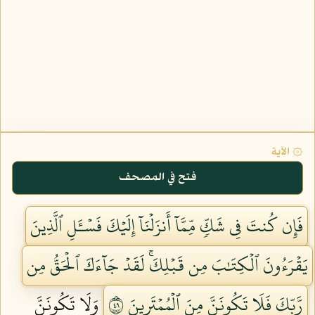
۞ الآية
فتح في المصحف
فَإِن كُنتَ فِي شَكّٖ مِّمَّآ أَنزَلۡنَآ إِلَيۡكَ فَسۡـَٔلِ ٱلَّذِينَ
يَقۡرَءُونَ ٱلۡكِتَٰبَ مِن قَبۡلِكَۚ لَقَدۡ جَآءَكَ ٱلۡحَقُّ مِن
رَّبِّكَ فَلَا تَكُونَنَّ مِنَ ٱلۡمُمۡتَرِينَ ٩٤
وَلَا تَكُونَنَّ