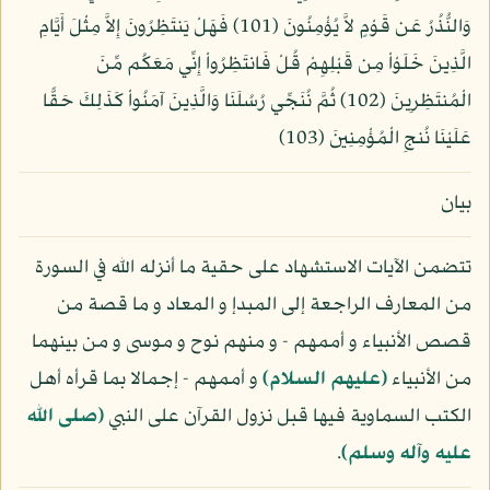
وَالنُّذُرُ عَن قَوْمٍ لاَّ يُؤْمِنُونَ (101) فَهَلْ يَنتَظِرُونَ إِلاَّ مِثْلَ أَيَّامِ
الَّذِينَ خَلَوْاْ مِن قَبْلِهِمْ قُلْ فَانتَظِرُواْ إِنِّي مَعَكُم مِّنَ
الْمُنتَظِرِينَ (102) ثُمَّ نُنَجِّي رُسُلَنَا وَالَّذِينَ آمَنُواْ كَذَلِكَ حَقًّا
عَلَيْنَا نُنجِ الْمُؤْمِنِينَ (103)
بيان
تتضمن الآيات الاستشهاد على حقية ما أنزله الله في السورة
من المعارف الراجعة إلى المبدإ و المعاد و ما قصة من
قصص الأنبياء و أممهم - و منهم نوح و موسى و من بينهما
من الأنبياء
(عليهم السلام)
و أممهم - إجمالا بما قرأه أهل
الكتب السماوية فيها قبل نزول القرآن على النبي
(صلى الله
عليه وآله وسلم)
.