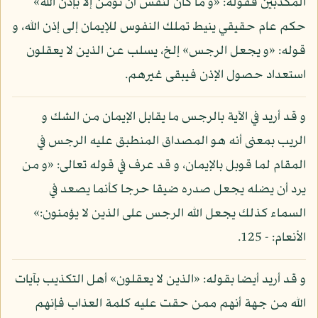
المكذبين فقوله: «و ما كان لنفس أن تؤمن إلا بإذن الله»
حكم عام حقيقي ينيط تملك النفوس للإيمان إلى إذن الله، و
قوله: «و يجعل الرجس» إلخ، يسلب عن الذين لا يعقلون
استعداد حصول الإذن فيبقى غيرهم.
و قد أريد في الآية بالرجس ما يقابل الإيمان من الشك و
الريب بمعنى أنه هو المصداق المنطبق عليه الرجس في
المقام لما قوبل بالإيمان، و قد عرف في قوله تعالى: «و من
يرد أن يضله يجعل صدره ضيقا حرجا كأنما يصعد في
السماء كذلك يجعل الله الرجس على الذين لا يؤمنون:»
الأنعام: - 125.
و قد أريد أيضا بقوله: «الذين لا يعقلون» أهل التكذيب بآيات
الله من جهة أنهم ممن حقت عليه كلمة العذاب فإنهم