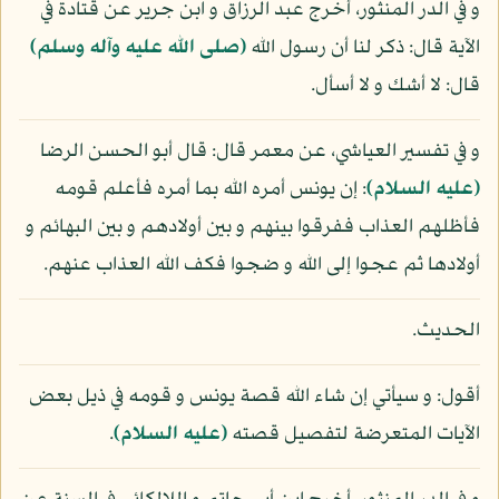
و في الدر المنثور، أخرج عبد الرزاق و ابن جرير عن قتادة في
الآية قال: ذكر لنا أن رسول الله
(صلى الله عليه وآله وسلم)
قال: لا أشك و لا أسأل.
و في تفسير العياشي، عن معمر قال: قال أبو الحسن الرضا
(عليه السلام)
: إن يونس أمره الله بما أمره فأعلم قومه
فأظلهم العذاب ففرقوا بينهم و بين أولادهم و بين البهائم و
أولادها ثم عجوا إلى الله و ضجوا فكف الله العذاب عنهم.
الحديث.
أقول: و سيأتي إن شاء الله قصة يونس و قومه في ذيل بعض
الآيات المتعرضة لتفصيل قصته
(عليه السلام)
.