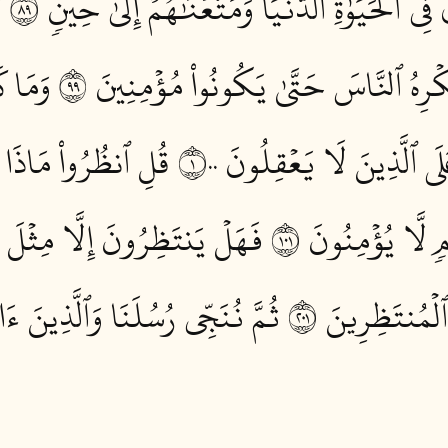
لۡحَيَوٰةِ ٱلدُّنۡيَا وَمَتَّعۡنَٰهُمۡ إِلَىٰ حِينٖ ٩٨
و
كۡرِهُ ٱلنَّاسَ حَتَّىٰ يَكُونُواْ مُؤۡمِنِينَ ٩٩
وَمَا ك
ى ٱلَّذِينَ لَا يَعۡقِلُونَ ١٠٠
قُلِ ٱنظُرُواْ مَاذَا ف
لَّا يُؤۡمِنُونَ ١٠١
فَهَلۡ يَنتَظِرُونَ إِلَّا مِثۡلَ أَي
ۡمُنتَظِرِينَ ١٠٢
ثُمَّ نُنَجِّي رُسُلَنَا وَٱلَّذِينَ ءَ