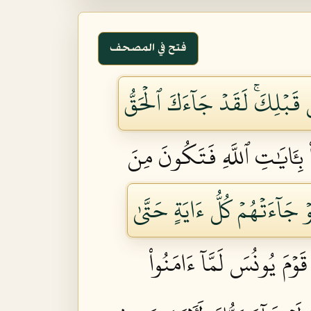
فتح في المصحف
قَبۡلِكَۚ لَقَدۡ جَآءَكَ ٱلۡحَقُّ
 بِـَٔايَٰتِ ٱللَّهِ فَتَكُونَ مِنَ
وۡ جَآءَتۡهُمۡ كُلُّ ءَايَةٍ حَتَّىٰ
قَوۡمَ يُونُسَ لَمَّآ ءَامَنُواْ