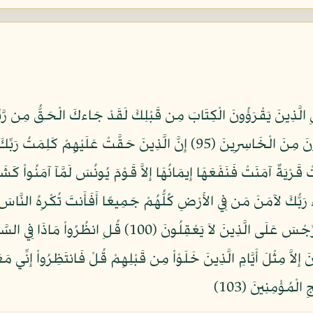
َابَ الأَلِيمَ (97) فَلَوْلاَ كَانَتْ قَرْيَةٌ آمَنَتْ فَنَفَعَهَا إِيمَانُهَا إِلاَّ قَوْمَ يُونُسَ لَمّ
لِنَفْسٍ أَن تُؤْمِنَ إِلاَّ بِإِذْنِ اللّهِ وَيَجْعَلُ الرِّجْسَ عَلَى ا
الْمُؤْمِنِينَ (103)