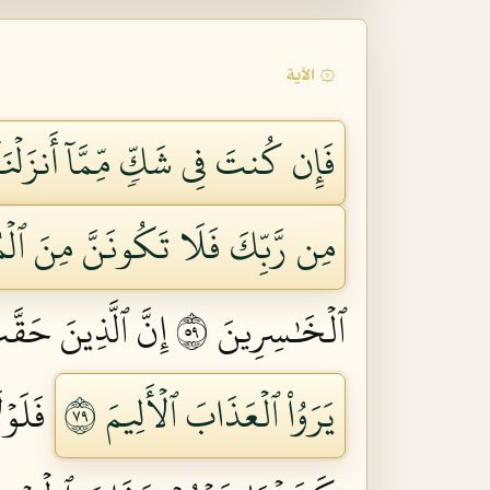
۞ الآية
فَإِن كُنتَ فِي شَكّٖ مِّمَّآ أَنزَلۡنَ
مِن رَّبِّكَ فَلَا تَكُونَنَّ مِنَ ٱلۡمُم
ٱلۡخَٰسِرِينَ ٩٥
إِنَّ ٱلَّذِينَ حَقَّ
يَرَوُاْ ٱلۡعَذَابَ ٱلۡأَلِيمَ ٩٧
فَلَوۡ