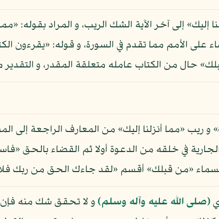
 إليك» إلى آخر الآية الشك الريب، و المراد بقوله: «مما 
لقضاء على الأمم مما تقدم في السورة، و قوله: «يقرءون 
ك» حال من الكتاب عامله متعلقة المقدر، و التقدير م
» و ريب «مما أنزلنا إليك» من المعارف الراجعة إلى الم
لجارية في خلقه من الدعوة أولا ثم القضاء بالحق «فاسأ
سماء «من قبلك» أقسم «لقد جاءك الحق من ربك فلا ت
بي
(صلى الله عليه وآله وسلم)
و لا تحقق شك منه فإن 