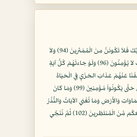
فَإِن كُنتَ فِي شَكٍّ مِّمَّا أَنزَلْنَا إِلَيْكَ فَاسْأَلِ الَّذِينَ يَقْرَؤُونَ الْكِتَابَ مِن قَبْلِكَ لَقَدْ جَاءكَ الْحَقُّ مِن رَّبِّكَ فَلاَ تَكُونَنَّ مِنَ الْمُمْتَرِينَ (94) وَلاَ
تَكُونَنَّ مِنَ الَّذِينَ كَذَّبُواْ بِآيَاتِ اللّهِ فَتَكُونَ مِنَ الْخَاسِرِينَ (95) إِنَّ الَّذِينَ حَقَّتْ عَلَيْهِمْ كَلِمَتُ رَبِّكَ لاَ يُؤْمِنُونَ (96) وَلَوْ جَاءتْهُمْ كُلُّ آيَةٍ
َآ آمَنُواْ كَشَفْنَا عَنْهُمْ عَذَابَ الخِزْيِ فِي الْحَيَاةَ
الدُّنْيَا وَمَتَّعْنَاهُمْ إِلَى حِينٍ (98) وَلَوْ شَاء رَبُّكَ لآمَنَ مَن فِي الأَرْضِ كُلُّهُمْ جَمِيعًا أَفَأَنتَ تُكْرِهُ النَّاسَ حَتَّى يَكُونُواْ مُؤْمِنِينَ (99) وَمَا كَانَ
لَّذِينَ لاَ يَعْقِلُونَ (100) قُلِ انظُرُواْ مَاذَا فِي السَّمَاوَاتِ وَالأَرْضِ وَمَا تُغْنِي الآيَاتُ وَالنُّذُرُ
عَن قَوْمٍ لاَّ يُؤْمِنُونَ (101) فَهَلْ يَنتَظِرُونَ إِلاَّ مِثْلَ أَيَّامِ الَّذِينَ خَلَوْاْ مِن قَبْلِهِمْ قُلْ فَانتَظِرُواْ إِنِّي مَعَكُم مِّنَ الْمُنتَظِرِينَ (102) ثُمَّ نُنَجِّي