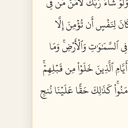
َلَوۡ شَآءَ رَبُّكَ لَأٓمَنَ مَن فِي
َانَ لِنَفۡسٍ أَن تُؤۡمِنَ إِلَّا
ِي ٱلسَّمَٰوَٰتِ وَٱلۡأَرۡضِۚ وَمَا
َّامِ ٱلَّذِينَ خَلَوۡاْ مِن قَبۡلِهِمۡۚ
امَنُواْۚ كَذَٰلِكَ حَقًّا عَلَيۡنَا نُنجِ