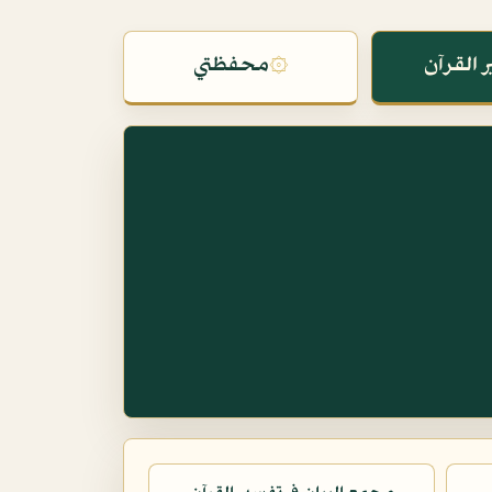
 القرآن
۞
محفظتي