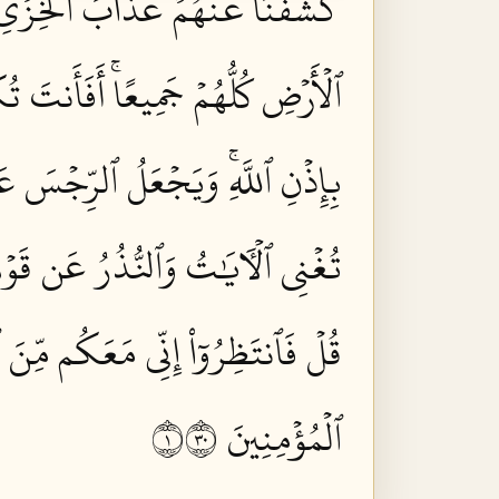
كَشَفۡنَا عَنۡهُمۡ عَذَابَ ٱلۡخِزۡيِ فِي ٱ
ٱلۡأَرۡضِ كُلُّهُمۡ جَمِيعًاۚ أَفَأَنتَ تُ
بِإِذۡنِ ٱللَّهِۚ وَيَجۡعَلُ ٱلرِّجۡسَ عَلَ
تُغۡنِي ٱلۡأٓيَٰتُ وَٱلنُّذُرُ عَن قَوۡمٖ 
قُلۡ فَٱنتَظِرُوٓاْ إِنِّي مَعَكُم مِّنَ ٱل
ٱلۡمُؤۡمِنِينَ ١٠٣