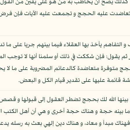
ذلك يصح أن يخاطب به من هو على يقين من القول و ب
ا تعاضدت عليه الحجج و تجمعت عليه الآيات فإن فر
 التفاهم يأخذ بها العقلاء فيما بينهم جريا على ما ت
 ثم يقول: فإن شككت في ذلك أو سلمنا أنها لا توجب 
حجج متوفرة متعاضدة كالدعائم المضروبة على ما لا يحت
ة قائمة عليها على تقدير قيام الكل و البعض.
بينها الله لك بحجج تضطر العقول إلى قبولها و قصص تح
لى ما بينه حجة و هناك حجة أخرى و هي أن أهل الكتب ا
ناك مبدأ و معاد، و هناك دين إلهي بعث به رسله يدعون 