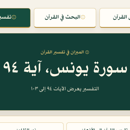
القرآن
۞
البحث في القرآن
۞
تفسير
۞ الميزان في تفسير القرآن
سورة يونس، آية ٩٤
التفسير يعرض الآيات ٩٤ إلى ١٠٣