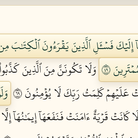
آ إِلَيۡكَ فَسۡـَٔلِ ٱلَّذِينَ يَقۡرَءُونَ ٱلۡكِتَٰبَ مِن 
ۡتَرِينَ ٩٤
وَلَا تَكُونَنَّ مِنَ ٱلَّذِينَ كَذَّبُواْ
تۡ عَلَيۡهِمۡ كَلِمَتُ رَبِّكَ لَا يُؤۡمِنُونَ ٩٦
وَلَ
لَا كَانَتۡ قَرۡيَةٌ ءَامَنَتۡ فَنَفَعَهَآ إِيمَٰنُهَآ إِلَّا 