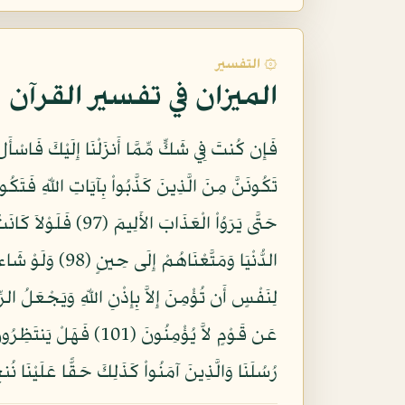
۞ التفسير
الميزان في تفسير القرآن
حَتَّى يَرَوُاْ الْعَذ
رُسُلَنَا وَالَّذِينَ آمَنُواْ كَذَلِكَ حَقًّا عَلَيْنَا نُنجِ 