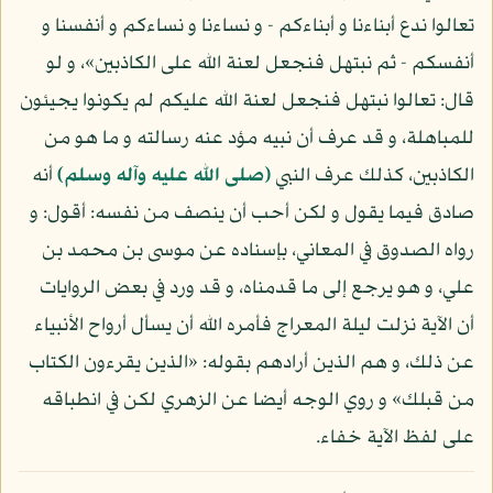
تعالوا ندع أبناءنا و أبناءكم - و نساءنا و نساءكم و أنفسنا و
أنفسكم - ثم نبتهل فنجعل لعنة الله على الكاذبين»، و لو
قال: تعالوا نبتهل فنجعل لعنة الله عليكم لم يكونوا يجيئون
للمباهلة، و قد عرف أن نبيه مؤد عنه رسالته و ما هو من
الكاذبين، كذلك عرف النبي
(صلى الله عليه وآله وسلم)
أنه
صادق فيما يقول و لكن أحب أن ينصف من نفسه: أقول: و
رواه الصدوق في المعاني، بإسناده عن موسى بن محمد بن
علي، و هو يرجع إلى ما قدمناه، و قد ورد في بعض الروايات
أن الآية نزلت ليلة المعراج فأمره الله أن يسأل أرواح الأنبياء
عن ذلك، و هم الذين أرادهم بقوله: «الذين يقرءون الكتاب
من قبلك» و روي الوجه أيضا عن الزهري لكن في انطباقه
على لفظ الآية خفاء.