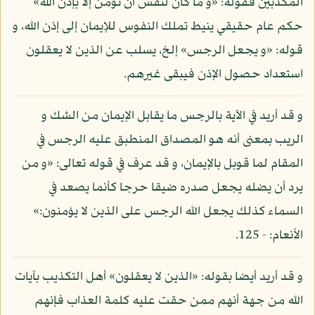
المكذبين فقوله: «و ما كان لنفس أن تؤمن إلا بإذن الله»
حكم عام حقيقي ينيط تملك النفوس للإيمان إلى إذن الله، و
قوله: «و يجعل الرجس» إلخ، يسلب عن الذين لا يعقلون
استعداد حصول الإذن فيبقى غيرهم.
و قد أريد في الآية بالرجس ما يقابل الإيمان من الشك و
الريب بمعنى أنه هو المصداق المنطبق عليه الرجس في
المقام لما قوبل بالإيمان، و قد عرف في قوله تعالى: «و من
يرد أن يضله يجعل صدره ضيقا حرجا كأنما يصعد في
السماء كذلك يجعل الله الرجس على الذين لا يؤمنون:»
الأنعام: - 125.
و قد أريد أيضا بقوله: «الذين لا يعقلون» أهل التكذيب بآيات
الله من جهة أنهم ممن حقت عليه كلمة العذاب فإنهم