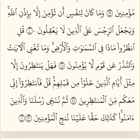
مُؤۡمِنِينَ ٩٩
وَمَا كَانَ لِنَفۡسٍ أَن تُؤۡمِنَ إِلَّا بِإِذۡنِ ٱللَّهِۚ
وَيَجۡعَلُ ٱلرِّجۡسَ عَلَى ٱلَّذِينَ لَا يَعۡقِلُونَ ١٠٠
قُلِ
ٱنظُرُواْ مَاذَا فِي ٱلسَّمَٰوَٰتِ وَٱلۡأَرۡضِۚ وَمَا تُغۡنِي ٱلۡأٓيَٰتُ
وَٱلنُّذُرُ عَن قَوۡمٖ لَّا يُؤۡمِنُونَ ١٠١
فَهَلۡ يَنتَظِرُونَ إِلَّا
مِثۡلَ أَيَّامِ ٱلَّذِينَ خَلَوۡاْ مِن قَبۡلِهِمۡۚ قُلۡ فَٱنتَظِرُوٓاْ إِنِّي
مَعَكُم مِّنَ ٱلۡمُنتَظِرِينَ ١٠٢
ثُمَّ نُنَجِّي رُسُلَنَا وَٱلَّذِينَ
ءَامَنُواْۚ كَذَٰلِكَ حَقًّا عَلَيۡنَا نُنجِ ٱلۡمُؤۡمِنِينَ ١٠٣