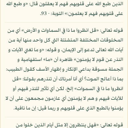
الذين طبع الله على قلوبهم فهم لا يعقلون قال: «و طبع الله
على قلوبهم فهم لا يعلمون:» التوبة: - 93.
قوله تعالى: «قل انظروا ما ذا في السماوات و الأرض» أي من
المخلوقات المختلفة المتشتتة التي كل واحد منها آية من
آيات الله تعالى تدعو إلى الإيمان، و قوله: «و ما تغني الآيات و
النذر عن قوم لا يؤمنون» ظاهره أن «ما» استفهامية و
الجملة مسوقة بداعي الإنكار و إظهار الأسف كقول الطبيب:
بما ذا أعالج الموت؟ أي أنا أمرناك أن تنذرهم بقولنا: «قل
انظروا ما ذا في السموات» إلخ، لكن أي تأثير للنذر فيهم أو
للآيات فيهم و هم لا يؤمنون أي عازمون مجمعون على أن لا
يؤمنوا بالطبع الذي على قلوبهم و ربما قيل: إن ما نافية.
قوله تعالى: «فهل ينتظرون إلا مثل أيام الذين خلوا من