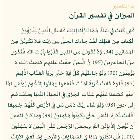
۞ التفسير
الميزان في تفسير القرآن
فَإِن كُنتَ فِي شَكٍّ مِّمَّا أَنزَلْنَا إِلَيْكَ فَاسْأَلِ الَّذِينَ يَقْرَؤُونَ
الْكِتَابَ مِن قَبْلِكَ لَقَدْ جَاءكَ الْحَقُّ مِن رَّبِّكَ فَلاَ تَكُونَنَّ مِنَ
الْمُمْتَرِينَ (94) وَلاَ تَكُونَنَّ مِنَ الَّذِينَ كَذَّبُواْ بِآيَاتِ اللّهِ فَتَكُونَ
مِنَ الْخَاسِرِينَ (95) إِنَّ الَّذِينَ حَقَّتْ عَلَيْهِمْ كَلِمَتُ رَبِّكَ لاَ
يُؤْمِنُونَ (96) وَلَوْ جَاءتْهُمْ كُلُّ آيَةٍ حَتَّى يَرَوُاْ الْعَذَابَ الأَلِيمَ
(97) فَلَوْلاَ كَانَتْ قَرْيَةٌ آمَنَتْ فَنَفَعَهَا إِيمَانُهَا إِلاَّ قَوْمَ يُونُسَ لَمَّآ
آمَنُواْ كَشَفْنَا عَنْهُمْ عَذَابَ الخِزْيِ فِي الْحَيَاةَ الدُّنْيَا وَمَتَّعْنَاهُمْ
إِلَى حِينٍ (98) وَلَوْ شَاء رَبُّكَ لآمَنَ مَن فِي الأَرْضِ كُلُّهُمْ جَمِيعًا
أَفَأَنتَ تُكْرِهُ النَّاسَ حَتَّى يَكُونُواْ مُؤْمِنِينَ (99) وَمَا كَانَ لِنَفْسٍ
أَن تُؤْمِنَ إِلاَّ بِإِذْنِ اللّهِ وَيَجْعَلُ الرِّجْسَ عَلَى الَّذِينَ لاَ يَعْقِلُونَ
(100) قُلِ انظُرُواْ مَاذَا فِي السَّمَاوَاتِ وَالأَرْضِ وَمَا تُغْنِي الآيَاتُ