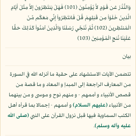
وَالنُّذُرُ عَن قَوْمٍ لاَّ يُؤْمِنُونَ (101) فَهَلْ يَنتَظِرُونَ إِلاَّ مِثْلَ أَيَّامِ
الَّذِينَ خَلَوْاْ مِن قَبْلِهِمْ قُلْ فَانتَظِرُواْ إِنِّي مَعَكُم مِّنَ
الْمُنتَظِرِينَ (102) ثُمَّ نُنَجِّي رُسُلَنَا وَالَّذِينَ آمَنُواْ كَذَلِكَ حَقًّا
عَلَيْنَا نُنجِ الْمُؤْمِنِينَ (103)
بيان
تتضمن الآيات الاستشهاد على حقية ما أنزله الله في السورة
من المعارف الراجعة إلى المبدإ و المعاد و ما قصة من
قصص الأنبياء و أممهم - و منهم نوح و موسى و من بينهما
من الأنبياء
(عليهم السلام)
و أممهم - إجمالا بما قرأه أهل
الكتب السماوية فيها قبل نزول القرآن على النبي
(صلى الله
عليه وآله وسلم)
.