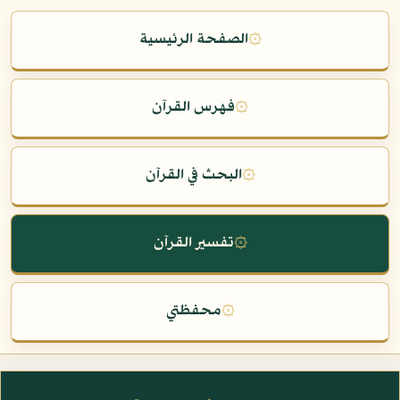
۞
الصفحة الرئيسية
۞
فهرس القرآن
۞
البحث في القرآن
۞
تفسير القرآن
۞
محفظتي