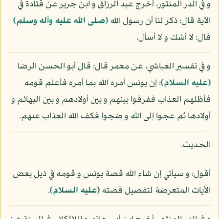
و في الدر المنثور، أخرج عبد الرزاق و ابن جرير عن قتادة في
الآية قال: ذكر لنا أن رسول الله
(صلى الله عليه وآله وسلم)
قال: لا أشك و لا أسأل.
و في تفسير العياشي، عن معمر قال: قال أبو الحسن الرضا
(عليه السلام)
: إن يونس أمره الله بما أمره فأعلم قومه
فأظلهم العذاب ففرقوا بينهم و بين أولادهم و بين البهائم و
أولادها ثم عجوا إلى الله و ضجوا فكف الله العذاب عنهم.
الحديث.
أقول: و سيأتي إن شاء الله قصة يونس و قومه في ذيل بعض
الآيات المتعرضة لتفصيل قصته
(عليه السلام)
.