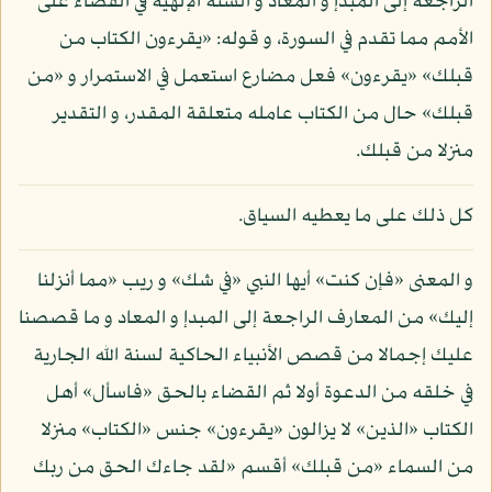
الراجعة إلى المبدإ و المعاد و السنة الإلهية في القضاء على
الأمم مما تقدم في السورة، و قوله: «يقرءون الكتاب من
قبلك» «يقرءون» فعل مضارع استعمل في الاستمرار و «من
قبلك» حال من الكتاب عامله متعلقة المقدر، و التقدير
منزلا من قبلك.
كل ذلك على ما يعطيه السياق.
و المعنى «فإن كنت» أيها النبي «في شك» و ريب «مما أنزلنا
إليك» من المعارف الراجعة إلى المبدإ و المعاد و ما قصصنا
عليك إجمالا من قصص الأنبياء الحاكية لسنة الله الجارية
في خلقه من الدعوة أولا ثم القضاء بالحق «فاسأل» أهل
الكتاب «الذين» لا يزالون «يقرءون» جنس «الكتاب» منزلا
من السماء «من قبلك» أقسم «لقد جاءك الحق من ربك