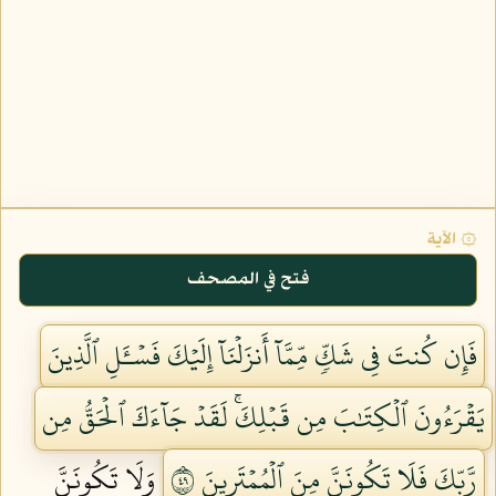
۞ الآية
فتح في المصحف
فَإِن كُنتَ فِي شَكّٖ مِّمَّآ أَنزَلۡنَآ إِلَيۡكَ فَسۡـَٔلِ ٱلَّذِينَ
يَقۡرَءُونَ ٱلۡكِتَٰبَ مِن قَبۡلِكَۚ لَقَدۡ جَآءَكَ ٱلۡحَقُّ مِن
رَّبِّكَ فَلَا تَكُونَنَّ مِنَ ٱلۡمُمۡتَرِينَ ٩٤
وَلَا تَكُونَنَّ