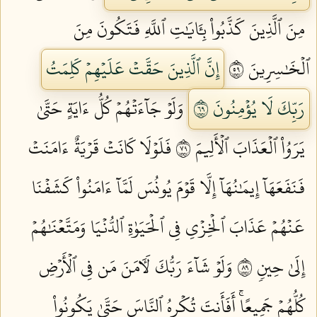
مِنَ ٱلَّذِينَ كَذَّبُواْ بِـَٔايَٰتِ ٱللَّهِ فَتَكُونَ مِنَ
ٱلۡخَٰسِرِينَ ٩٥
إِنَّ ٱلَّذِينَ حَقَّتۡ عَلَيۡهِمۡ كَلِمَتُ
رَبِّكَ لَا يُؤۡمِنُونَ ٩٦
وَلَوۡ جَآءَتۡهُمۡ كُلُّ ءَايَةٍ حَتَّىٰ
يَرَوُاْ ٱلۡعَذَابَ ٱلۡأَلِيمَ ٩٧
فَلَوۡلَا كَانَتۡ قَرۡيَةٌ ءَامَنَتۡ
فَنَفَعَهَآ إِيمَٰنُهَآ إِلَّا قَوۡمَ يُونُسَ لَمَّآ ءَامَنُواْ كَشَفۡنَا
عَنۡهُمۡ عَذَابَ ٱلۡخِزۡيِ فِي ٱلۡحَيَوٰةِ ٱلدُّنۡيَا وَمَتَّعۡنَٰهُمۡ
إِلَىٰ حِينٖ ٩٨
وَلَوۡ شَآءَ رَبُّكَ لَأٓمَنَ مَن فِي ٱلۡأَرۡضِ
كُلُّهُمۡ جَمِيعًاۚ أَفَأَنتَ تُكۡرِهُ ٱلنَّاسَ حَتَّىٰ يَكُونُواْ