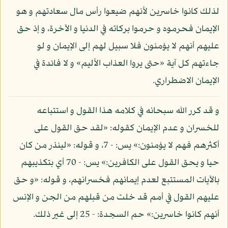
لذلك كانوا خاسرين لأنهم ضيعوا رأس مال سعادتهم و هو
الإيمان فحرموه و حرموا بركاته في الدنيا و الآخرة، و إذ حق
عليهم أنهم لا يؤمنون فلا سبيل لهم إلى الإيمان و لو
جاءتهم كل آية «حتى يروا العذاب الأليم» و لا فائدة في
الإيمان الاضطراري.
و قد كرر الله سبحانه في كلامه هذا القول و استتباعه
للخسران و عدم الإيمان كقوله: «لقد حق القول على
أكثرهم فهم لا يؤمنون:» يس: - 7، و قوله: «لينذر من كان
حيا و يحق القول على الكافرين:» يس: - 70 أي بتكذيبهم
بالآيات المستتبع لعدم إيمانهم فخسرانهم، و قوله: «و حق
عليهم القول في أمم قد خلت من قبلهم من الجن و الإنس
أنهم كانوا خاسرين:» حم السجدة: - 25 إلى غير ذلك.