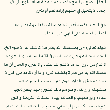
العقل يصح أن تنفع و تضر، عبر بلفظة «ما» ليلوح إلى أنها
جماد لا يتخيل في حقهم إرادة نفع أو ضرر.
و في التعبير نفسه أعني قوله: «ما لا ينفعك و لا يضرك»
إعطاء الحجة على النهي عن الدعاء.
قوله تعالى: «إن يمسسك الله بضر فلا كاشف له إلا هو» إلخ،
الجملة حالية و هي تتمة البيان في الآية السابقة، و المعنى: و
لا تدع من دون الله ما لا نفع لك عنده و لا ضرر، و الحال أن ما
مسك الله به من ضر لا يكشفه غيره و ما أرادك به من خير لا
يرده غيره فهو القاهر دون غيره يصيب بالخير عباده
بمشيئته و إرادته، و هو مع ذلك غفور رحيم يغفر ذنوب
عباده و يرحمهم، و اتصافه بهذه الصفات الكريمة و كون
غيره صفر الكف منها يقتضي تخصيص العبادة و الدعوة به.