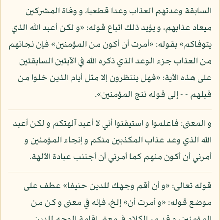
السابقة وعدتهم العذاب وعدا قطعيا، و وفاة المشركين
ميعاد عذابهم، و يؤيد ذلك اتباع قوله: «و لكن أعبد الله الذي
يتوفاكم» بقوله: «أمرت أن أكون من المؤمنين» فإن نجاتهم
من العذاب جزء الوعد الذي ذكره الله في الآيتين السابقتين
على هذه الآية: «فهل ينتظرون إلا مثل أيام الذين خلوا من
قبلهم - - إلى قوله ننج المؤمنين».
و المعنى: فاعلموا و استيقنوا أني لا أعبد آلهتكم و لكن أعبد
الله الذي وعد عذاب المكذبين منكم و إنجاء المؤمنين و
أمرني أن أكون منهم كما أمرني أن أجتنب عبادة الآلهة.
قوله تعالى: «و أن أقم وجهك للدين حنيفا» عطف على
موضع قوله: «و أمرت أن» إلخ، فإنه في معنى و كن من
المؤمنين، و قد مر الكلام في معنى إقامة الوجه للدين