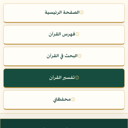
۞
الصفحة الرئيسية
۞
فهرس القرآن
۞
البحث في القرآن
۞
تفسير القرآن
۞
محفظتي