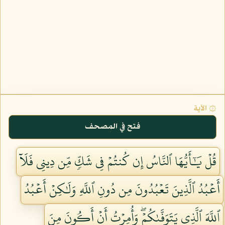
۞ الآية
فتح في المصحف
قُلۡ يَٰٓأَيُّهَا ٱلنَّاسُ إِن كُنتُمۡ فِي شَكّٖ مِّن دِينِي فَلَآ
أَعۡبُدُ ٱلَّذِينَ تَعۡبُدُونَ مِن دُونِ ٱللَّهِ وَلَٰكِنۡ أَعۡبُدُ
ٱللَّهَ ٱلَّذِي يَتَوَفَّىٰكُمۡۖ وَأُمِرۡتُ أَنۡ أَكُونَ مِنَ