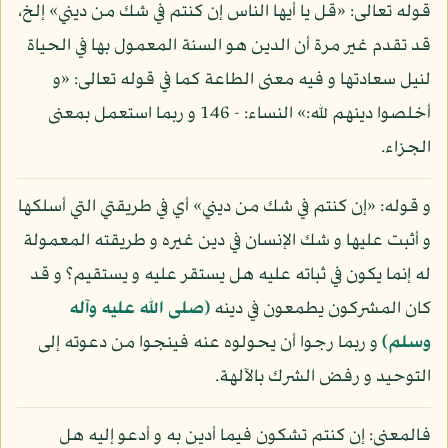
قوله تعالى: «قل يا أيها الناس إن كنتم في شك من ديني» إلخ،
قد تقدم غير مرة أن الدين هو السنة المعمول بها في الحياة
لنيل سعادتها و فيه معنى الطاعة كما في قوله تعالى: «و
أخلصوا دينهم لله:» النساء: - 146 و ربما استعمل بمعنى
الجزاء.
و قوله: «إن كنتم في شك من ديني» أي في طريقتي التي أسلكها
و أثبت عليها و شك الإنسان في دين غيره و طريقته المعمولة
له إنما يكون في ثباته عليه هل يستقر عليه و يستقيم؟ و قد
كان المشركون يطمعون في دينه
(صلى الله عليه وآله
وسلم)
و ربما رجوا أن يحولوه عنه فينجوا من دعوته إلى
التوحيد و رفض الشرك بالآلهة.
فالمعنى: إن كنتم تشكون فيما أدين به و أدعو إليه هل