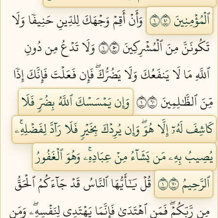
ٱلۡمُؤۡمِنِينَ ١٠٤
وَأَنۡ أَقِمۡ وَجۡهَكَ لِلدِّينِ حَنِيفٗا وَلَا
تَكُونَنَّ مِنَ ٱلۡمُشۡرِكِينَ ١٠٥
وَلَا تَدۡعُ مِن دُونِ
ٱللَّهِ مَا لَا يَنفَعُكَ وَلَا يَضُرُّكَۖ فَإِن فَعَلۡتَ فَإِنَّكَ إِذٗا
مِّنَ ٱلظَّٰلِمِينَ ١٠٦
وَإِن يَمۡسَسۡكَ ٱللَّهُ بِضُرّٖ فَلَا
كَاشِفَ لَهُۥٓ إِلَّا هُوَۖ وَإِن يُرِدۡكَ بِخَيۡرٖ فَلَا رَآدَّ لِفَضۡلِهِۦۚ
يُصِيبُ بِهِۦ مَن يَشَآءُ مِنۡ عِبَادِهِۦۚ وَهُوَ ٱلۡغَفُورُ
ٱلرَّحِيمُ ١٠٧
قُلۡ يَٰٓأَيُّهَا ٱلنَّاسُ قَدۡ جَآءَكُمُ ٱلۡحَقُّ
مِن رَّبِّكُمۡۖ فَمَنِ ٱهۡتَدَىٰ فَإِنَّمَا يَهۡتَدِي لِنَفۡسِهِۦۖ وَمَن