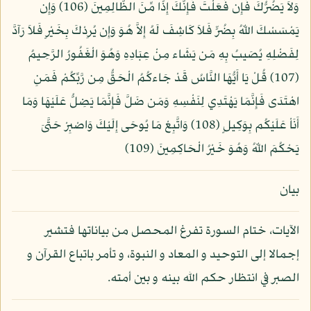
وَلاَ يَضُرُّكَ فَإِن فَعَلْتَ فَإِنَّكَ إِذًا مِّنَ الظَّالِمِينَ (106) وَإِن
يَمْسَسْكَ اللّهُ بِضُرٍّ فَلاَ كَاشِفَ لَهُ إِلاَّ هُوَ وَإِن يُرِدْكَ بِخَيْرٍ فَلاَ رَآدَّ
لِفَضْلِهِ يُصَيبُ بِهِ مَن يَشَاء مِنْ عِبَادِهِ وَهُوَ الْغَفُورُ الرَّحِيمُ
(107) قُلْ يَا أَيُّهَا النَّاسُ قَدْ جَاءكُمُ الْحَقُّ مِن رَّبِّكُمْ فَمَنِ
اهْتَدَى فَإِنَّمَا يَهْتَدِي لِنَفْسِهِ وَمَن ضَلَّ فَإِنَّمَا يَضِلُّ عَلَيْهَا وَمَا
أَنَاْ عَلَيْكُم بِوَكِيلٍ (108) وَاتَّبِعْ مَا يُوحَى إِلَيْكَ وَاصْبِرْ حَتَّىَ
يَحْكُمَ اللّهُ وَهُوَ خَيْرُ الْحَاكِمِينَ (109)
بيان
الآيات، ختام السورة تفرغ المحصل من بياناتها فتشير
إجمالا إلى التوحيد و المعاد و النبوة، و تأمر باتباع القرآن و
الصبر في انتظار حكم الله بينه و بين أمته.