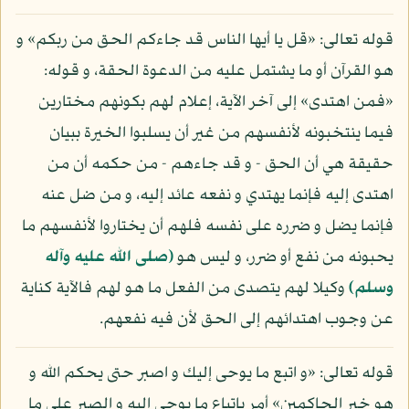
قوله تعالى: «قل يا أيها الناس قد جاءكم الحق من ربكم» و
هو القرآن أو ما يشتمل عليه من الدعوة الحقة، و قوله:
«فمن اهتدى» إلى آخر الآية، إعلام لهم بكونهم مختارين
فيما ينتخبونه لأنفسهم من غير أن يسلبوا الخيرة ببيان
حقيقة هي أن الحق - و قد جاءهم - من حكمه أن من
اهتدى إليه فإنما يهتدي و نفعه عائد إليه، و من ضل عنه
فإنما يضل و ضرره على نفسه فلهم أن يختاروا لأنفسهم ما
يحبونه من نفع أو ضرر، و ليس هو
(صلى الله عليه وآله
وسلم)
وكيلا لهم يتصدى من الفعل ما هو لهم فالآية كناية
عن وجوب اهتدائهم إلى الحق لأن فيه نفعهم.
قوله تعالى: «و اتبع ما يوحى إليك و اصبر حتى يحكم الله و
هو خير الحاكمين» أمر باتباع ما يوحى إليه و الصبر على ما