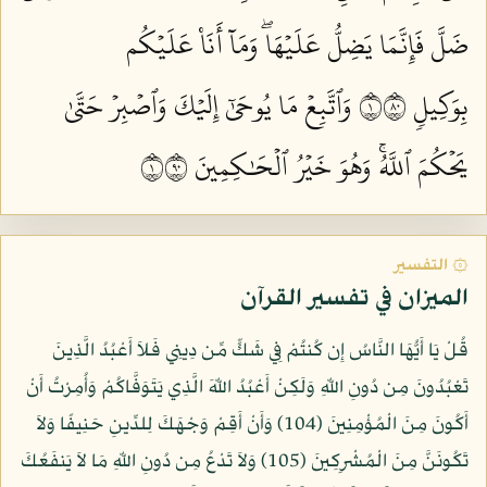
ضَلَّ فَإِنَّمَا يَضِلُّ عَلَيۡهَاۖ وَمَآ أَنَا۠ عَلَيۡكُم
بِوَكِيلٖ ١٠٨
وَٱتَّبِعۡ مَا يُوحَىٰٓ إِلَيۡكَ وَٱصۡبِرۡ حَتَّىٰ
يَحۡكُمَ ٱللَّهُۚ وَهُوَ خَيۡرُ ٱلۡحَٰكِمِينَ ١٠٩
۞ التفسير
الميزان في تفسير القرآن
قُلْ يَا أَيُّهَا النَّاسُ إِن كُنتُمْ فِي شَكٍّ مِّن دِينِي فَلاَ أَعْبُدُ الَّذِينَ
تَعْبُدُونَ مِن دُونِ اللّهِ وَلَكِنْ أَعْبُدُ اللّهَ الَّذِي يَتَوَفَّاكُمْ وَأُمِرْتُ أَنْ
أَكُونَ مِنَ الْمُؤْمِنِينَ (104) وَأَنْ أَقِمْ وَجْهَكَ لِلدِّينِ حَنِيفًا وَلاَ
تَكُونَنَّ مِنَ الْمُشْرِكِينَ (105) وَلاَ تَدْعُ مِن دُونِ اللّهِ مَا لاَ يَنفَعُكَ