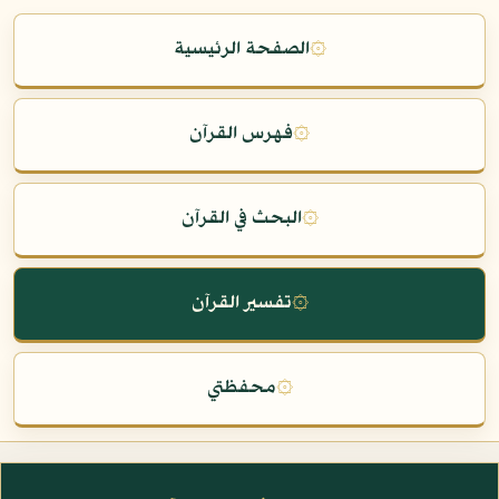
۞
الصفحة الرئيسية
۞
فهرس القرآن
۞
البحث في القرآن
۞
تفسير القرآن
۞
محفظتي