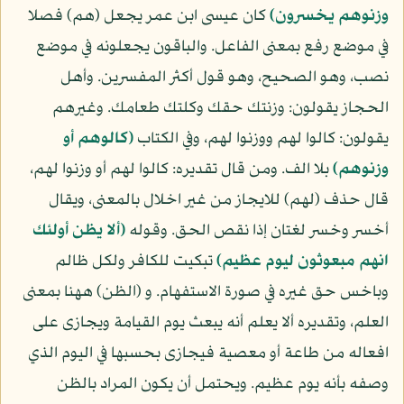
وزنوهم يخسرون)
كان عيسى ابن عمر يجعل (هم) فصلا
في موضع رفع بمعنى الفاعل. والباقون يجعلونه في موضع
نصب، وهو الصحيح، وهو قول أكثر المفسرين. وأهل
الحجاز يقولون: وزنتك حقك وكلتك طعامك. وغيرهم
يقولون: كالوا لهم ووزنوا لهم، وفي الكتاب
(كالوهم أو
وزنوهم)
بلا الف. ومن قال تقديره: كالوا لهم أو وزنوا لهم،
قال حذف (لهم) للايجاز من غير اخلال بالمعنى، ويقال
أخسر وخسر لغتان إذا نقص الحق. وقوله
(ألا يظن أولئك
انهم مبعوثون ليوم عظيم)
تبكيت للكافر ولكل ظالم
وباخس حق غيره في صورة الاستفهام. و (الظن) ههنا بمعنى
العلم، وتقديره ألا يعلم أنه يبعث يوم القيامة ويجازى على
افعاله من طاعة أو معصية فيجازى بحسبها في اليوم الذي
وصفه بأنه يوم عظيم. ويحتمل أن يكون المراد بالظن