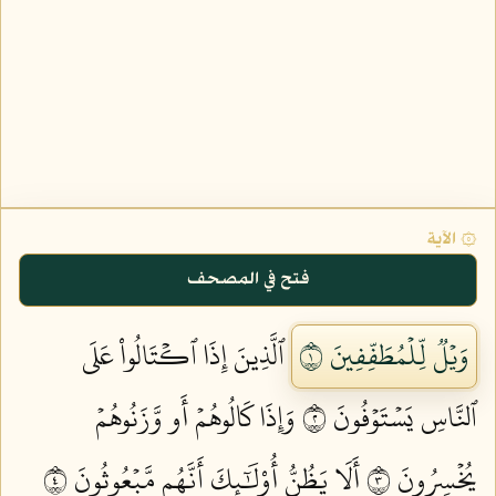
۞ الآية
فتح في المصحف
وَيۡلٞ لِّلۡمُطَفِّفِينَ ١
ٱلَّذِينَ إِذَا ٱكۡتَالُواْ عَلَى
ٱلنَّاسِ يَسۡتَوۡفُونَ ٢
وَإِذَا كَالُوهُمۡ أَو وَّزَنُوهُمۡ
يُخۡسِرُونَ ٣
أَلَا يَظُنُّ أُوْلَٰٓئِكَ أَنَّهُم مَّبۡعُوثُونَ ٤