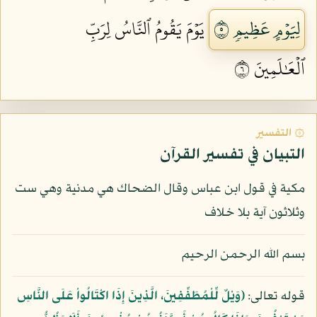
لِيَوۡمٍ عَظِيمٖ ٥
يَوۡمَ يَقُومُ ٱلنَّاسُ لِرَبِّ
ٱلۡعَٰلَمِينَ ٦
۞ التفسير
التبيان في تفسير القرآن
مكية في قول ابن عباس وقال الضحاك هي مدنية وهي ست
وثلاثون آية بلا خلاف
بسم الله الرحمن الرحيم
قوله تعالى:
﴿وَيْلٌ لِّلْمُطَفِّفِينَ، الَّذِينَ إِذَا اكْتَالُواْ عَلَى النَّاسِ