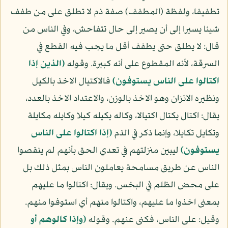
تطفيفا، ولفظة (المطفف) صفة ذم لا تطلق على من طفف
شيئا يسيرا إلى أن يصير إلى حال تتفاحش، وفي الناس من
قال: لا يطلق حتى يطفف أقل ما يجب فيه القطع في
السرقة، لأنه المقطوع على أنه كبيرة. وقوله
(الذين إذا
اكتالوا على الناس يستوفون)
فالاكتيال الاخذ بالكيل
ونظيره الاتزان وهو الاخذ بالوزن، والاعتداد الاخذ بالعدد،
يقال: اكتال يكتال اكتيالا، وكاله يكيله كيلا وكايله مكايلة
وتكايل تكايلا، وإنما ذكر في الذم
(إذا اكتالوا على الناس
يستوفون)
ليبين منزلتهم في تعدي الحق بأنهم لم ينقصوا
الناس عن طريق مسامحة يعاملون الناس بمثل ذلك بل
على محض الظلم في البخس. ويقال: اكتالوا ما عليهم
بمعنى اخذوا ما عليهم، واكتالوا منهم أي استوفوا منهم.
وقيل: على الناس، فكنى عنهم. وقوله
(وإذا كالوهم أو