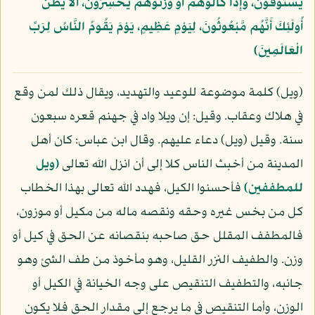
يَسْتَوْفُونَ، وَإِذَا كَالُوهُمْ أَو وَّزَنُوهُمْ يُخْسِرُونَ، أَلَا يَظُنُّ
أُولَئِكَ أَنَّهُم مَّبْعُوثُونَ، لِيَوْمٍ عَظِيمٍ، يَوْمَ يَقُومُ النَّاسُ لِرَبِّ
الْعَالَمِينَ﴾
(ويل) كلمة موضوعة للوعيد والتهديد، ويقال ذلك لمن وقع
في هلاك وعقاب. وقيل: إن ويلا واد في جهنم قعره سبعون
سنة. وقيل (ويل) دعاء عليهم. وقال ابن عباس: كان أهل
المدينة من أخبث الناس كلا إلى أن انزل الله تعالى
(ويل
للمطففين)
فأحسنوا الكيل، فهدد الله تعالى بهذا الخطاب
كل من بخس غيره وحقه ونقصه ماله من مكيل أو موزون،
فالمطفف المقلل حق صاحبه بنقصانه عن الحق في كيل أو
وزن. والطفيف النزر القليل، وهو مأخوذ من طف الشئ وهو
جانبه، والتطفيف التنقيص على وجه الخيانة في الكيل أو
الوزن، وأما التنقيص في ما يرجع إلى مقدار الحق فلا يكون