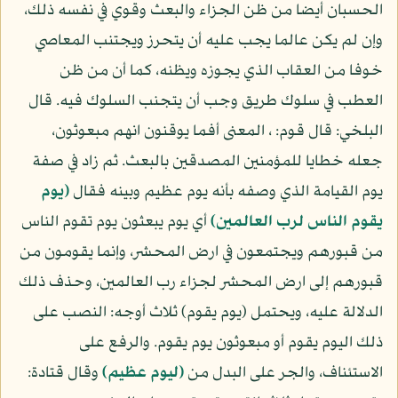
الحسبان أيضا من ظن الجزاء والبعث وقوي في نفسه ذلك،
وإن لم يكن عالما يجب عليه أن يتحرز ويجتنب المعاصي
خوفا من العقاب الذي يجوزه ويظنه، كما أن من ظن
العطب في سلوك طريق وجب أن يتجنب السلوك فيه. قال
البلخي: قال قوم: ، المعنى أفما يوقنون انهم مبعوثون،
جعله خطايا للمؤمنين المصدقين بالبعث. ثم زاد في صفة
يوم القيامة الذي وصفه بأنه يوم عظيم وبينه فقال
(يوم
يقوم الناس لرب العالمين)
أي يوم يبعثون يوم تقوم الناس
من قبورهم ويجتمعون في ارض المحشر، وإنما يقومون من
قبورهم إلى ارض المحشر لجزاء رب العالمين، وحذف ذلك
الدلالة عليه، ويحتمل (يوم يقوم) ثلاث أوجه: النصب على
ذلك اليوم يقوم أو مبعوثون يوم يقوم. والرفع على
الاستئناف، والجر على البدل من
(ليوم عظيم)
وقال قتادة: