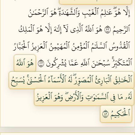
إِلَّا هُوَۖ عَٰلِمُ ٱلۡغَيۡبِ وَٱلشَّهَٰدَةِۖ هُوَ ٱلرَّحۡمَٰنُ
ٱلرَّحِيمُ ٢٢
هُوَ ٱللَّهُ ٱلَّذِي لَآ إِلَٰهَ إِلَّا هُوَ ٱلۡمَلِكُ
ٱلۡقُدُّوسُ ٱلسَّلَٰمُ ٱلۡمُؤۡمِنُ ٱلۡمُهَيۡمِنُ ٱلۡعَزِيزُ ٱلۡجَبَّارُ
ٱلۡمُتَكَبِّرُۚ سُبۡحَٰنَ ٱللَّهِ عَمَّا يُشۡرِكُونَ ٢٣
هُوَ ٱللَّهُ
ٱلۡخَٰلِقُ ٱلۡبَارِئُ ٱلۡمُصَوِّرُۖ لَهُ ٱلۡأَسۡمَآءُ ٱلۡحُسۡنَىٰۚ يُسَبِّحُ
لَهُۥ مَا فِي ٱلسَّمَٰوَٰتِ وَٱلۡأَرۡضِۖ وَهُوَ ٱلۡعَزِيزُ
ٱلۡحَكِيمُ ٢٤