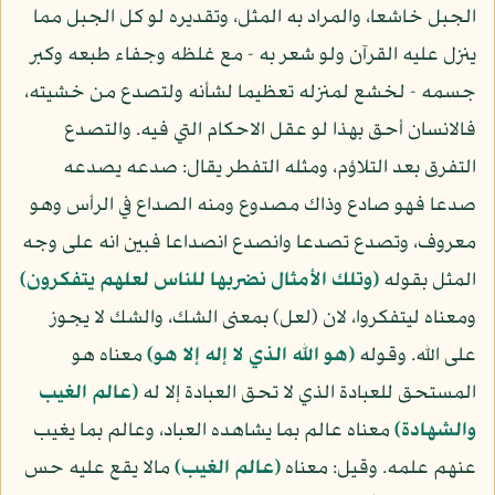
الجبل خاشعا، والمراد به المثل، وتقديره لو كل الجبل مما
ينزل عليه القرآن ولو شعر به - مع غلظه وجفاء طبعه وكبر
جسمه - لخشع لمنزله تعظيما لشأنه ولتصدع من خشيته،
فالانسان أحق بهذا لو عقل الاحكام التي فيه. والتصدع
التفرق بعد التلاؤم، ومثله التفطر يقال: صدعه يصدعه
صدعا فهو صادع وذاك مصدوع ومنه الصداع في الرأس وهو
معروف، وتصدع تصدعا وانصدع انصداعا فبين انه على وجه
المثل بقوله
(وتلك الأمثال نضربها للناس لعلهم يتفكرون)
ومعناه ليتفكروا، لان (لعل) بمعنى الشك، والشك لا يجوز
على الله. وقوله
(هو الله الذي لا إله إلا هو)
معناه هو
المستحق للعبادة الذي لا تحق العبادة إلا له
(عالم الغيب
والشهادة)
معناه عالم بما يشاهده العباد، وعالم بما يغيب
عنهم علمه. وقيل: معناه
(عالم الغيب)
مالا يقع عليه حس