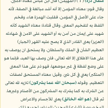
مثقال ذرة)
( 1 ) (المهيمن) قال ابن عباس معناه الأمين.
وقال قوم: معناه المؤمن إلا أنه أشد مبالغة في الصفة، لأنه
جاء على الأصل في المؤمن، فقلبت الهمزة هاء، وفخم
اللفظ به لتفخيم المعنى. وقال قتادة: معناه الشهيد كأنه
شهيد على إيمان من آمن به أو الشهيد على الامن في شهادته
(العزيز) يعنى القادر الذي لا يصح عليه القهر (الجبار)
العظيم الشأن في الملك والسلطان، ولا يستحق ان يوصف به
على هذا الاطلاق إلا الله تعالى، فان وصف بها العبد، فإنما هو
على وضع لفظة في غير موضعها، فهو ذم على هذا المعنى
(المتكبر) يعني في كل شئ. وقيل: معناه المستحق لصفات
التعظيم. وقوله
(سبحان الله عما يشركون)
تنزيه لله تعالى
عن الشرك به كما يشرك به المشركون من الأصنام وغيرها.
ثم قال
(هو الله الخالق)
يعني للأجسام والاعراض
المخصوصة (البارئ) المحدث المنشئ لجميع ذلك