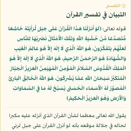
۞ التفسير
التبيان في تفسير القرآن
قوله تعالى:
﴿لَوْ أَنزَلْنَا هَذَا الْقُرْآنَ عَلَى جَبَلٍ لَّرَأَيْتَهُ خَاشِعًا
مُّتَصَدِّعًا مِّنْ خَشْيَةِ اللَّهِ وَتِلْكَ الْأَمْثَالُ نَضْرِبُهَا لِلنَّاسِ
لَعَلَّهُمْ يَتَفَكَّرُونَ، هُوَ اللَّهُ الَّذِي لَا إِلَهَ إِلاَّ هُوَ عَالِمُ الْغَيْبِ
وَالشَّهَادَةِ هُوَ الرَّحْمَنُ الرَّحِيمُ، هُوَ اللَّهُ الَّذِي لَا إِلَهَ إِلاَّ هُوَ
الْمَلِكُ الْقُدُّوسُ السَّلَامُ الْمُؤْمِنُ الْمُهَيْمِنُ الْعَزِيزُ الْجَبَّارُ
الْمُتَكَبِّرُ سُبْحَانَ اللَّهِ عَمَّا يُشْرِكُونَ، هُوَ اللَّهُ الْخَالِقُ الْبَارِئُ
الْمُصَوِّرُ لَهُ الْأَسْمَاء الْحُسْنَى يُسَبِّحُ لَهُ مَا فِي السَّمَاوَاتِ
وَالْأَرْضِ وَهُوَ الْعَزِيزُ الْحَكِيمُ﴾
يقول الله تعالى معظما لشأن القرآن الذي أنزله عليه مكبرا
لحاله في جلالة موقعه بأنه لو أنزل القرآن على جبل لرئي