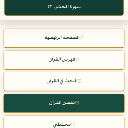
سورة الحشر، ٢٢
۞
الصفحة الرئيسية
۞
فهرس القرآن
۞
البحث في القرآن
۞
تفسير القرآن
۞
محفظتي