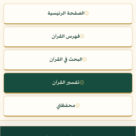
۞
الصفحة الرئيسية
۞
فهرس القرآن
۞
البحث في القرآن
۞
تفسير القرآن
۞
محفظتي