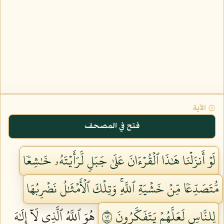
۞ الآية
فتح في المصحف
لَوۡ أَنزَلۡنَا هَٰذَا ٱلۡقُرۡءَانَ عَلَىٰ جَبَلٖ لَّرَأَيۡتَهُۥ خَٰشِعٗا
مُّتَصَدِّعٗا مِّنۡ خَشۡيَةِ ٱللَّهِۚ وَتِلۡكَ ٱلۡأَمۡثَٰلُ نَضۡرِبُهَا
لِلنَّاسِ لَعَلَّهُمۡ يَتَفَكَّرُونَ ٢١
هُوَ ٱللَّهُ ٱلَّذِي لَآ إِلَٰهَ