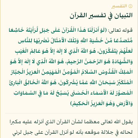
۞ التفسير
التبيان في تفسير القرآن
قوله تعالى:
﴿لَوْ أَنزَلْنَا هَذَا الْقُرْآنَ عَلَى جَبَلٍ لَّرَأَيْتَهُ خَاشِعًا
مُّتَصَدِّعًا مِّنْ خَشْيَةِ اللَّهِ وَتِلْكَ الْأَمْثَالُ نَضْرِبُهَا لِلنَّاسِ
لَعَلَّهُمْ يَتَفَكَّرُونَ، هُوَ اللَّهُ الَّذِي لَا إِلَهَ إِلاَّ هُوَ عَالِمُ الْغَيْبِ
وَالشَّهَادَةِ هُوَ الرَّحْمَنُ الرَّحِيمُ، هُوَ اللَّهُ الَّذِي لَا إِلَهَ إِلاَّ هُوَ
الْمَلِكُ الْقُدُّوسُ السَّلَامُ الْمُؤْمِنُ الْمُهَيْمِنُ الْعَزِيزُ الْجَبَّارُ
الْمُتَكَبِّرُ سُبْحَانَ اللَّهِ عَمَّا يُشْرِكُونَ، هُوَ اللَّهُ الْخَالِقُ الْبَارِئُ
الْمُصَوِّرُ لَهُ الْأَسْمَاء الْحُسْنَى يُسَبِّحُ لَهُ مَا فِي السَّمَاوَاتِ
وَالْأَرْضِ وَهُوَ الْعَزِيزُ الْحَكِيمُ﴾
يقول الله تعالى معظما لشأن القرآن الذي أنزله عليه مكبرا
لحاله في جلالة موقعه بأنه لو أنزل القرآن على جبل لرئي