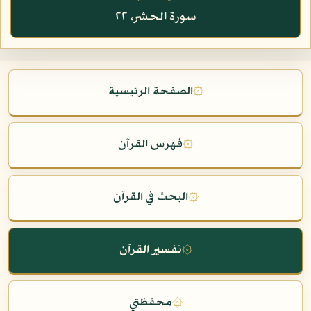
سورة الحشر، ٢٢
۞
الصفحة الرئيسية
۞
فهرس القرآن
۞
البحث في القرآن
۞
تفسير القرآن
۞
محفظتي