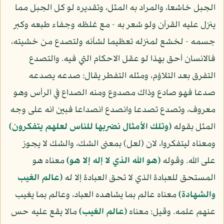
الجبل خاشعا، والمراد به المثل، وتقديره لو كل الجبل مما
ينزل عليه القرآن ولو شعر به - مع غلظه وجفاء طبعه وكبر
جسمه - لخشع لمنزله تعظيما لشأنه ولتصدع من خشيته،
فالانسان أحق بهذا لو عقل الاحكام التي فيه. والتصدع
التفرق بعد التلاؤم، ومثله التفطر يقال: صدعه يصدعه
صدعا فهو صادع وذاك مصدوع ومنه الصداع في الرأس وهو
معروف، وتصدع تصدعا وانصدع انصداعا فبين انه على وجه
المثل بقوله
(وتلك الأمثال نضربها للناس لعلهم يتفكرون)
ومعناه ليتفكروا، لان (لعل) بمعنى الشك، والشك لا يجوز
على الله. وقوله
(هو الله الذي لا إله إلا هو)
معناه هو
المستحق للعبادة الذي لا تحق العبادة إلا له
(عالم الغيب
والشهادة)
معناه عالم بما يشاهده العباد، وعالم بما يغيب
عنهم علمه. وقيل: معناه
(عالم الغيب)
مالا يقع عليه حس