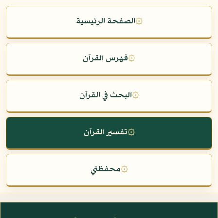
۞
الصفحة الرئيسية
۞
فهرس القرآن
۞
البحث في القرآن
۞
تفسير القرآن
۞
محفظتي