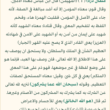
مثقال ذرة)
( 1 ) (المهيمن) قال ابن عباس معناه الأمين.
وقال قوم: معناه المؤمن إلا أنه أشد مبالغة في الصفة، لأنه
جاء على الأصل في المؤمن، فقلبت الهمزة هاء، وفخم
اللفظ به لتفخيم المعنى. وقال قتادة: معناه الشهيد كأنه
شهيد على إيمان من آمن به أو الشهيد على الامن في شهادته
(العزيز) يعنى القادر الذي لا يصح عليه القهر (الجبار)
العظيم الشأن في الملك والسلطان، ولا يستحق ان يوصف به
على هذا الاطلاق إلا الله تعالى، فان وصف بها العبد، فإنما هو
على وضع لفظة في غير موضعها، فهو ذم على هذا المعنى
(المتكبر) يعني في كل شئ. وقيل: معناه المستحق لصفات
التعظيم. وقوله
(سبحان الله عما يشركون)
تنزيه لله تعالى
عن الشرك به كما يشرك به المشركون من الأصنام وغيرها.
ثم قال
(هو الله الخالق)
يعني للأجسام والاعراض
المخصوصة (البارئ) المحدث المنشئ لجميع ذلك