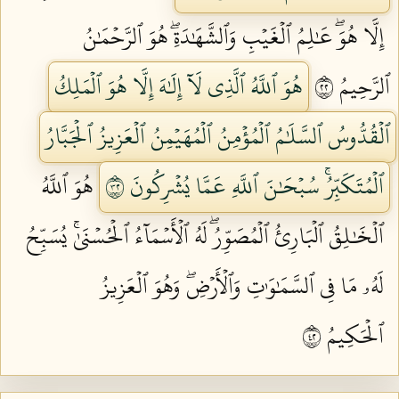
إِلَّا هُوَۖ عَٰلِمُ ٱلۡغَيۡبِ وَٱلشَّهَٰدَةِۖ هُوَ ٱلرَّحۡمَٰنُ
ٱلرَّحِيمُ ٢٢
هُوَ ٱللَّهُ ٱلَّذِي لَآ إِلَٰهَ إِلَّا هُوَ ٱلۡمَلِكُ
ٱلۡقُدُّوسُ ٱلسَّلَٰمُ ٱلۡمُؤۡمِنُ ٱلۡمُهَيۡمِنُ ٱلۡعَزِيزُ ٱلۡجَبَّارُ
ٱلۡمُتَكَبِّرُۚ سُبۡحَٰنَ ٱللَّهِ عَمَّا يُشۡرِكُونَ ٢٣
هُوَ ٱللَّهُ
ٱلۡخَٰلِقُ ٱلۡبَارِئُ ٱلۡمُصَوِّرُۖ لَهُ ٱلۡأَسۡمَآءُ ٱلۡحُسۡنَىٰۚ يُسَبِّحُ
لَهُۥ مَا فِي ٱلسَّمَٰوَٰتِ وَٱلۡأَرۡضِۖ وَهُوَ ٱلۡعَزِيزُ
ٱلۡحَكِيمُ ٢٤