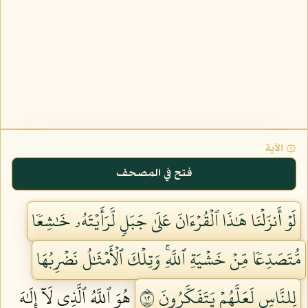
۞ الآية
فتح في المصحف
لَوۡ أَنزَلۡنَا هَٰذَا ٱلۡقُرۡءَانَ عَلَىٰ جَبَلٖ لَّرَأَيۡتَهُۥ خَٰشِعٗا
مُّتَصَدِّعٗا مِّنۡ خَشۡيَةِ ٱللَّهِۚ وَتِلۡكَ ٱلۡأَمۡثَٰلُ نَضۡرِبُهَا
لِلنَّاسِ لَعَلَّهُمۡ يَتَفَكَّرُونَ ٢١
هُوَ ٱللَّهُ ٱلَّذِي لَآ إِلَٰهَ