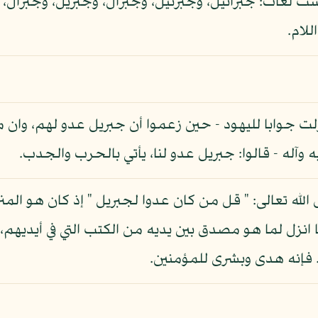
 لغات: جبرائيل، وجبرئيل، وجبرال، وجبريل، وجبرال، 
للام.
لت جوابا لليهود - حين زعموا أن جبريل عدو لهم، وان مي
آله - قالوا: جبريل عدو لنا، يأتي بالحرب والجدب.
لله تعالى: " قل من كان عدوا لجبريل " إذ كان هو المنزل
ا انزل لما هو مصدق بين يديه من الكتب التي في أيديهم، ل
. فإنه هدى وبشرى للمؤمنين.