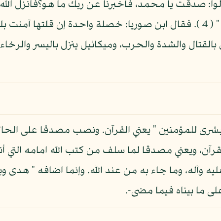
الوا: صدقت يا محمد، فأخبرنا عن ربك ما هو؟فأنزل الله ت
لم يلد ولم يولد ولم يكن له كفوا أحد " ( 4 ). فقال ابن صوريا: خصلة واحدة 
 بالقتال والشدة والحرب، وميكائيل ينزل باليسر والرخاء،
رى للمؤمنين " يعني القرآن. ونصب مصدقا على الحال. وا
قرآن، ويعني مصدقا لما سلف من كتب الله امامه التي أن
له عليه وآله، وما جاء به من عند الله. وإنما اضافه " هد
على ما بيناه فيما مضى-.