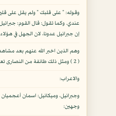
وقوله: " على قلبك " ولم يقل على قلبي
عندي. وكما تقول: قال القوم: جبرائيل 
إن جبرائيل عدونا، لان الجهل في هؤلا
( 2 ) ومثل ذلك طائفة من النصارى تعادي سليمان فلا تذكره ولا تعظمه، ولا نفر نبوته.
والاعراب:
وجهين: