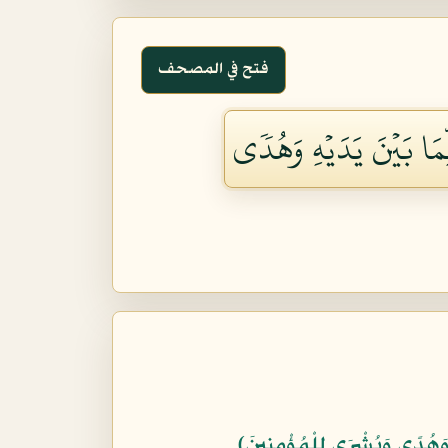
فتح في المصحف
ِّمَا بَيۡنَ يَدَيۡهِ وَهُدٗى
ْهِ وَهُدًى وَبُشْرَى لِلْمُؤْمِنِينَ﴾