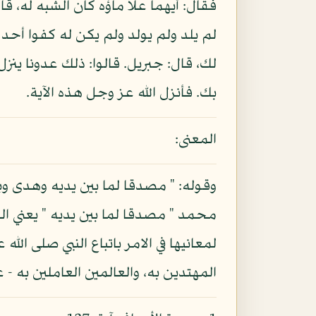
فقال: أيهما علا ماؤه كان الشبه له، ق
لك، قال: جبريل. قالوا: ذلك عدونا ينزل
بك. فأنزل الله عز وجل هذه الآية.
المعنى:
وقوله: " مصدقا لما بين يديه وهدى وبش
محمد " مصدقا لما بين يديه " يعني ال
لمعانيها في الامر باتباع النبي صلى ال
المهتدين به، والعالمين العاملين به - 