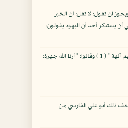
جوز ان تقول: لا تقل: ان الخبر
ي أن يستنكر أحد أن اليهود يقولون:
وهم الذين اخبر الله عنهم بعد مشاهدة فلق البحر، والمعجزات الباهرة " اجعل لنا إلها كما لهم آلهة " ( 1 ) وقالوا: " أرنا الله جهرة:
 اسمان أعجميان أعربا. وقيل: ان جبر عبد وايل الله مثل عبد الله ( 3 ). وضعف ذلك أبو علي الفارسي من