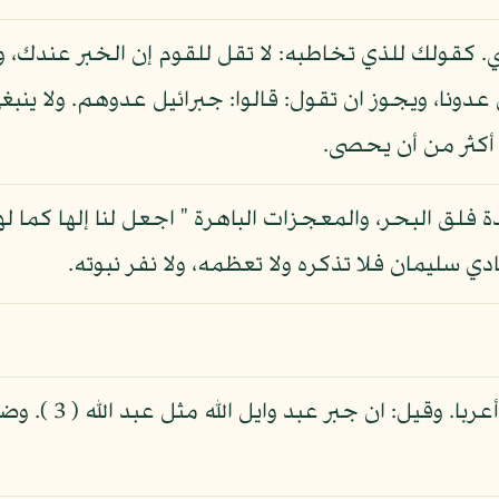
. كقولك للذي تخاطبه: لا تقل للقوم إن الخبر عندك، وي
عدونا، ويجوز ان تقول: قالوا: جبرائيل عدوهم. ولا ينبغ
ء أكثر من أن يحصى.
وجبرائيل، وميكائيل: