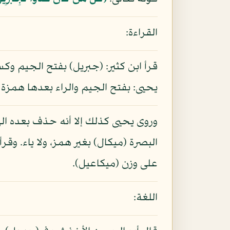
القراءة:
قرأ ابن كثير: (جبريل) بفتح الجيم وك
يحيى: بفتح الجيم والراء بعدها همزة
وروى يحيى كذلك إلا أنه حذف بعده اله
البصرة (ميكال) بغير همز، ولا ياء. وق
على وزن (ميكاعيل).
اللغة: