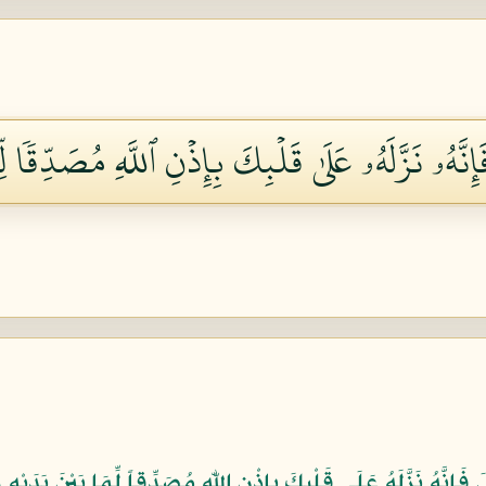
َّهُۥ نَزَّلَهُۥ عَلَىٰ قَلۡبِكَ بِإِذۡنِ ٱللَّهِ مُصَدِّقٗا ل
فَإِنَّهُ نَزَّلَهُ عَلَى قَلْبِكَ بِإِذْنِ اللّهِ مُصَدِّقاً لِّمَا بَيْنَ يَدَي