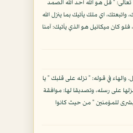
عالى: " قل هو الله أحد الله الصمد
إن قلتها آمنت بك، واتبعتك، اي ملك يأتيك بما ينزل الله
 فلو كان ميكائيل هو الذي يأتيك: آمنا
لهاء في قوله: " نزله على قلبك " يا
زلها على رسله، وتصديقا لها: موافقة
ى وبشرى للمؤمنين " من حيث كانوا