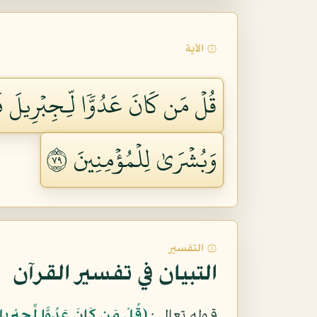
۞ الآية
قُلۡ مَن كَانَ عَدُوّٗا لِّـجِبۡرِيلَ فَإِن
وَبُشۡرَىٰ لِلۡمُؤۡمِنِينَ ٩٧
۞ التفسير
التبيان في تفسير القرآن
قوله تعالى:
﴿قُلْ مَن كَانَ عَدُوًّا لِّجِبْرِيلَ 