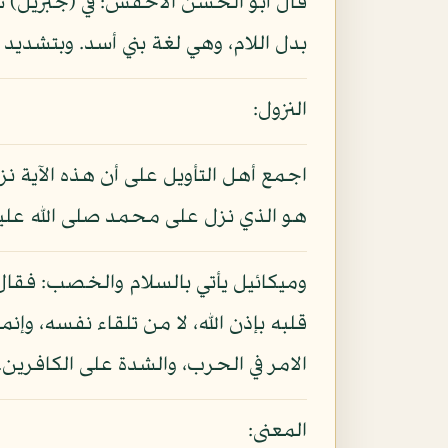
قال أبو الحسن الأخفش: في (جبريل) ست
بدل اللام، وهي لغة بني أسد. وبتشديد ا
النزول:
اجمع أهل التأويل على أن هذه الآية نز
هو الذي نزل على محمد صلى الله عليه و
وميكائيل يأتي بالسلام والخصب: فقال ا
قلبه بإذن الله، لا من تلقاء نفسه، وإنم
الامر في الحرب، والشدة على الكافرين
المعنى: