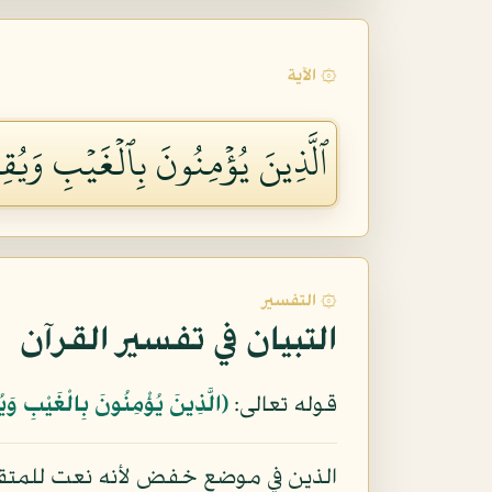
۞ الآية
ٱلَّذِينَ يُؤۡمِنُونَ بِٱلۡغَيۡبِ وَيُقِ
۞ التفسير
التبيان في تفسير القرآن
قوله تعالى:
﴿الَّذِينَ يُؤْمِنُونَ بِالْغَيْبِ وَ
الذين في موضع خفض لأنه نعت للمتقين 