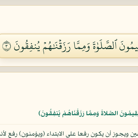
يمُونَ ٱلصَّلَوٰةَ وَمِمَّا رَزَقۡنَٰهُمۡ يُنفِقُونَ ٣
يُقِيمُونَ الصَّلاةَ وَمِمَّا رَزَقْنَاهُمْ يُنفِقُونَ﴾
ويجوز أن يكون رفعا على الابتداء (ويؤمنون) رفع لأنه