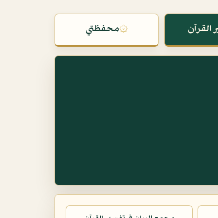
 القرآن
۞
محفظتي