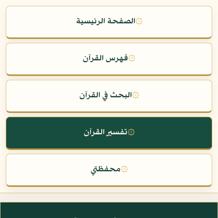
۞
الصفحة الرئيسية
۞
فهرس القرآن
۞
البحث في القرآن
۞
تفسير القرآن
۞
محفظتي