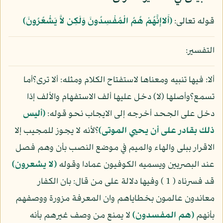
قوله تعالى:
﴿أَلاإِنَّهُمْ هُمُ الْمُفْسِدُونَ وَلَكِن لاَّ يَشْعُرُونَ﴾
التفسير:
ألا: فيها تنبيه ومعناها لاستفتاح الكلام ومثله: ألا ترى؟أما
تسمع؟وأصلها (لا) دخل عليها ألف الاستفهام والألف إذا
دخل على الجحد أخرجه إلى الايجاب نحو قوله:
(أليس
ذلك بقادر على أن يحيي الموتى)
؟لأنه لا يجوز للمجيب إلا
الاقرار ببلى والهاء والميم في موضع النصب بأن وهم فصل
عند البصريين ويسميه الكوفيون عمادا وقوله
(لا يشعرون)
قد فسرناه ( 1 ) وفيها دلالة على من قال: بان الكفار
معاندون عالمون بخطاياهم وان المعرفة مزورة ووصفهم
بأنهم
(هم المفسدون)
لا يمنع من وصف غيرهم بأنه