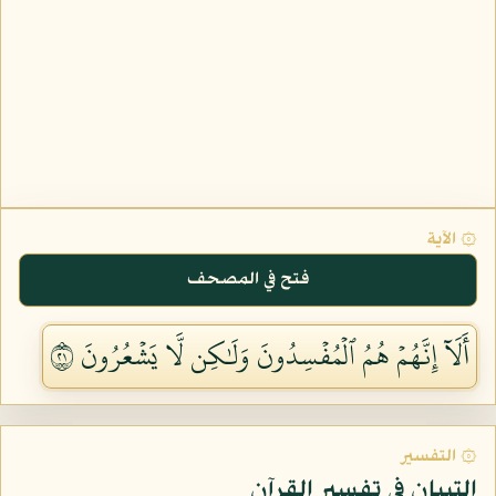
۞ الآية
فتح في المصحف
أَلَآ إِنَّهُمۡ هُمُ ٱلۡمُفۡسِدُونَ وَلَٰكِن لَّا يَشۡعُرُونَ ١٢
۞ التفسير
التبيان في تفسير القرآن