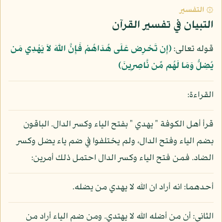
۞ التفسير
التبيان في تفسير القرآن
قوله تعالى:
﴿إِن تَحْرِصْ عَلَى هُدَاهُمْ فَإِنَّ اللّهَ لاَ يَهْدِي مَن
يُضِلُّ وَمَا لَهُم مِّن نَّاصِرِينَ﴾
القراءة:
قرأ أهل الكوفة " يهدي " بفتح الياء وكسر الدال. الباقون
بضم الياء وفتح الدال، ولم يختلفوا في ضم ياء يضل وكسر
الضاد. فمن فتح الياء وكسر الدال احتمل ذلك أمرين:
أحدهما: انه أراد ان الله لا يهدي من يضله.
الثاني: أن من أضله الله لا يهتدي. ومن ضم الياء أراد من