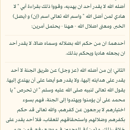
أضله الله لا يقدر أحد ان يهديه، وقووا ذلك بقراءة أبي " لا
هادي لمن أضل الله " واسم الله تعالى اسم (إن) و (يضل)
الخبر. ومعنى اضلال الله - ههنا - يحتمل أمرين:
أحدهما: ان من حكم الله بضلاله وسماه ضالا، لا يقدر أحد
ان يجعله هاديا ويحكم بذلك.
الثاني: إن من أضله الله (عز وجل) عن طريق الجنة لا أحد
يقدر على هدايته إليها، ولا يقدر هو أيضا على أن يهتدي إليها.
يقول الله تعالى لنبيه صلى الله عليه وسلم " ان تحرص " يا
محمد على أن يؤمنوا ويهتدوا إلى الجنة، فهم بسوء
اختيارهم لا يرجعون عن كفرهم، والله تعالى قد حكم
بكفرهم وضلالهم واستحقاقهم للعقاب، فلا أحد يقدر على
خلاف ذلك. و (من) في الوجهين في موضع رفع، فمن ضم