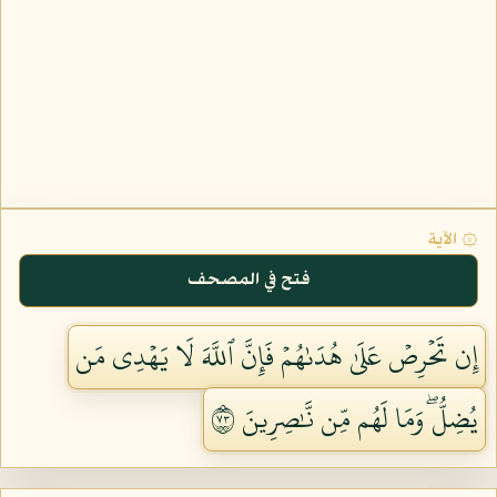
۞ الآية
فتح في المصحف
إِن تَحۡرِصۡ عَلَىٰ هُدَىٰهُمۡ فَإِنَّ ٱللَّهَ لَا يَهۡدِي مَن
يُضِلُّۖ وَمَا لَهُم مِّن نَّٰصِرِينَ ٣٧