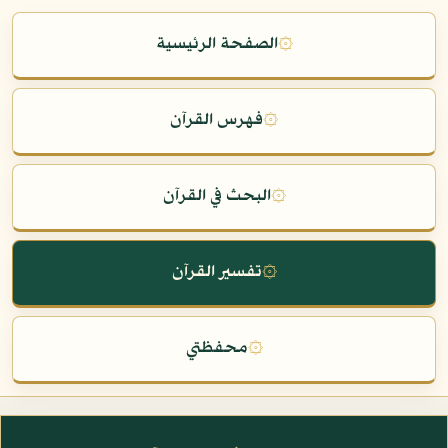
۞
الصفحة الرئيسية
۞
فهرس القرآن
۞
البحث في القرآن
۞
تفسير القرآن
۞
محفظتي