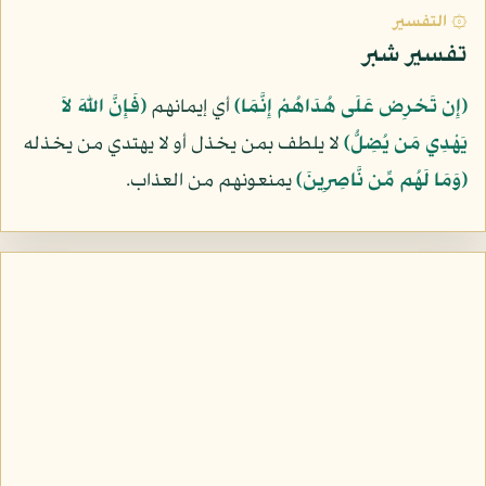
۞ التفسير
تفسير شبر
﴿إِن تَحْرِصْ عَلَى هُدَاهُمْ إِنَّمَا﴾
أي إيمانهم
﴿فَإِنَّ اللّهَ لاَ
يَهْدِي مَن يُضِلُّ﴾
لا يلطف بمن يخذل أو لا يهتدي من يخذله
﴿وَمَا لَهُم مِّن نَّاصِرِينَ﴾
يمنعونهم من العذاب.