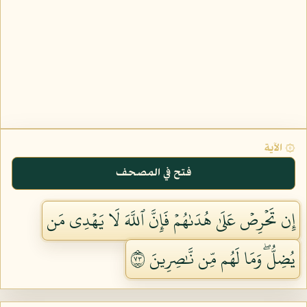
۞ الآية
فتح في المصحف
إِن تَحۡرِصۡ عَلَىٰ هُدَىٰهُمۡ فَإِنَّ ٱللَّهَ لَا يَهۡدِي مَن
يُضِلُّۖ وَمَا لَهُم مِّن نَّٰصِرِينَ ٣٧