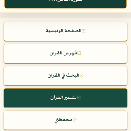
۞
الصفحة الرئيسية
۞
فهرس القرآن
۞
البحث في القرآن
۞
تفسير القرآن
۞
محفظتي