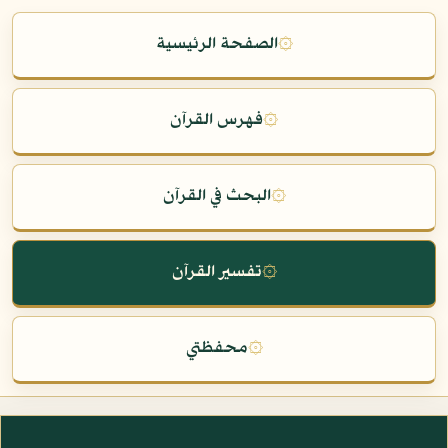
۞
الصفحة الرئيسية
۞
فهرس القرآن
۞
البحث في القرآن
۞
تفسير القرآن
۞
محفظتي