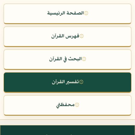
۞
الصفحة الرئيسية
۞
فهرس القرآن
۞
البحث في القرآن
۞
تفسير القرآن
۞
محفظتي