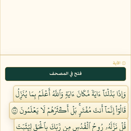
۞ الآية
فتح في المصحف
وَإِذَا بَدَّلۡنَآ ءَايَةٗ مَّكَانَ ءَايَةٖ وَٱللَّهُ أَعۡلَمُ بِمَا يُنَزِّلُ
قَالُوٓاْ إِنَّمَآ أَنتَ مُفۡتَرِۭۚ بَلۡ أَكۡثَرُهُمۡ لَا يَعۡلَمُونَ ١٠١
قُلۡ نَزَّلَهُۥ رُوحُ ٱلۡقُدُسِ مِن رَّبِّكَ بِٱلۡحَقِّ لِيُثَبِّتَ