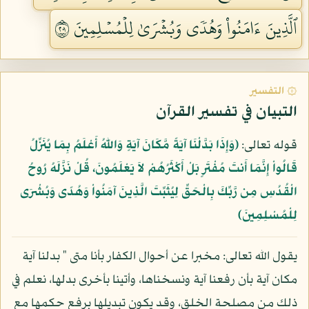
ٱلَّذِينَ ءَامَنُواْ وَهُدٗى وَبُشۡرَىٰ لِلۡمُسۡلِمِينَ ١٠٢
۞ التفسير
التبيان في تفسير القرآن
قوله تعالى:
﴿وَإِذَا بَدَّلْنَا آيَةً مَّكَانَ آيَةٍ وَاللّهُ أَعْلَمُ بِمَا يُنَزِّلُ
قَالُواْ إِنَّمَا أَنتَ مُفْتَرٍ بَلْ أَكْثَرُهُمْ لاَ يَعْلَمُونَ، قُلْ نَزَّلَهُ رُوحُ
الْقُدُسِ مِن رَّبِّكَ بِالْحَقِّ لِيُثَبِّتَ الَّذِينَ آمَنُواْ وَهُدًى وَبُشْرَى
لِلْمُسْلِمِينَ﴾
يقول الله تعالى: مخبرا عن أحوال الكفار بأنا متى " بدلنا آية
مكان آية بأن رفعنا آية ونسخناها، وأتينا بأخرى بدلها، نعلم في
ذلك من مصلحة الخلق، وقد يكون تبديلها برفع حكمها مع