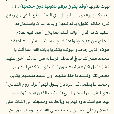
ثبوت تلاوتها
(وقد يكون برفع تلاوتها دون حكمها)
( 1 )
وقد يكون برفعهما. والتبديل - في اللغة - رفع الشئ مع وضع
غيره مكانه، تقول: بدله تبديلا وأبدله إبدالا، واستبدل به
استبدالا. ثم قال: " والله أعلم بما ينزل " مما فيه صلاح
الخلق من غيره. وقوله: " قالوا إنما أنت مفتر " معناه يقول
هؤلاء الذين جحدوا نبوتك وكفروا بآيات الله: إنما أنت يا
محمد مفتر كذاب في ادعائك الرسالة من الله. ثم أخبر عنهم،
فقال: " بل أكثرهم لا يعلمون " انك نبي، لتركهم النظر في
معجزاتك، ولشبه داخلة عليهم، وان علمه بعضهم وكابر،
وجحد ما يعلمه، ثم امره بأن يقول لهم " نزله روح القدس "
يعني القرآن نزله جبريل (ع) " ليثبت الذين آمنوا " وتثبيته
لهم هو استدعاؤه لهم به وبألطافه ومعونته إلى الثبات على
الاسلام وعلى تصديق محمد صلى الله عليه وسلم. ثم بين