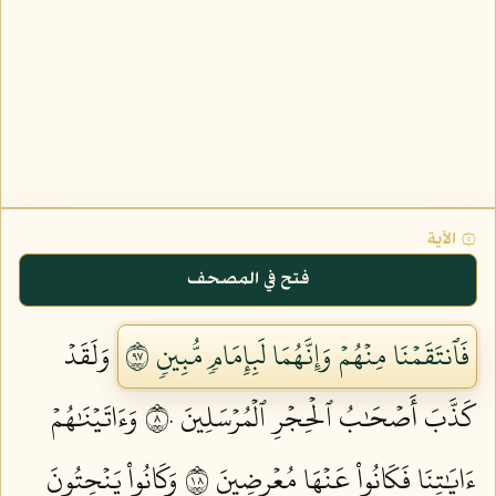
۞ الآية
فتح في المصحف
فَٱنتَقَمۡنَا مِنۡهُمۡ وَإِنَّهُمَا لَبِإِمَامٖ مُّبِينٖ ٧٩
وَلَقَدۡ
كَذَّبَ أَصۡحَٰبُ ٱلۡحِجۡرِ ٱلۡمُرۡسَلِينَ ٨٠
وَءَاتَيۡنَٰهُمۡ
ءَايَٰتِنَا فَكَانُواْ عَنۡهَا مُعۡرِضِينَ ٨١
وَكَانُواْ يَنۡحِتُونَ