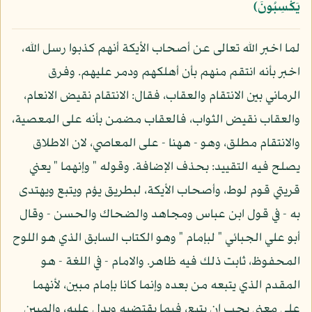
يَكْسِبُونَ﴾
لما اخبر الله تعالى عن أصحاب الأيكة أنهم كذبوا رسل الله،
اخبر بأنه انتقم منهم بأن أهلكهم ودمر عليهم. وفرق
الرماني بين الانتقام والعقاب، فقال: الانتقام نقيض الانعام،
والعقاب نقيض الثواب، فالعقاب مضمن بأنه على المعصية،
والانتقام مطلق، وهو - ههنا - على المعاصي، لان الاطلاق
يصلح فيه التقييد: بحذف الإضافة. وقوله " وإنهما " يعني
قريتي قوم لوط، وأصحاب الأيكة، لبطريق يؤم ويتبع ويهتدى
به - في قول ابن عباس ومجاهد والضحاك والحسن - وقال
أبو علي الجبائي " لبإمام " وهو الكتاب السابق الذي هو اللوح
المحفوظ، ثابت ذلك فيه ظاهر. والامام - في اللغة - هو
المقدم الذي يتبعه من بعده وإنما كانا بإمام مبين، لأنهما
على معنى يجب ان يتبع، فيما يقتضيه ويدل عليه، والمبين