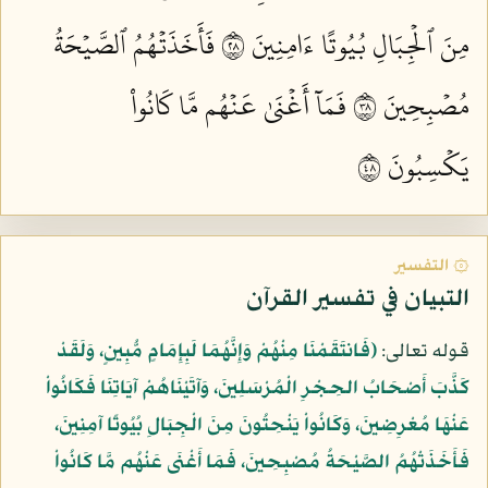
مِنَ ٱلۡجِبَالِ بُيُوتًا ءَامِنِينَ ٨٢
فَأَخَذَتۡهُمُ ٱلصَّيۡحَةُ
مُصۡبِحِينَ ٨٣
فَمَآ أَغۡنَىٰ عَنۡهُم مَّا كَانُواْ
يَكۡسِبُونَ ٨٤
۞ التفسير
التبيان في تفسير القرآن
قوله تعالى:
﴿فَانتَقَمْنَا مِنْهُمْ وَإِنَّهُمَا لَبِإِمَامٍ مُّبِينٍ، وَلَقَدْ
كَذَّبَ أَصْحَابُ الحِجْرِ الْمُرْسَلِينَ، وَآتَيْنَاهُمْ آيَاتِنَا فَكَانُواْ
عَنْهَا مُعْرِضِينَ، وَكَانُواْ يَنْحِتُونَ مِنَ الْجِبَالِ بُيُوتًا آمِنِينَ،
فَأَخَذَتْهُمُ الصَّيْحَةُ مُصْبِحِينَ، فَمَا أَغْنَى عَنْهُم مَّا كَانُواْ