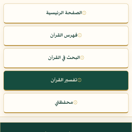
۞
الصفحة الرئيسية
۞
فهرس القرآن
۞
البحث في القرآن
۞
تفسير القرآن
۞
محفظتي