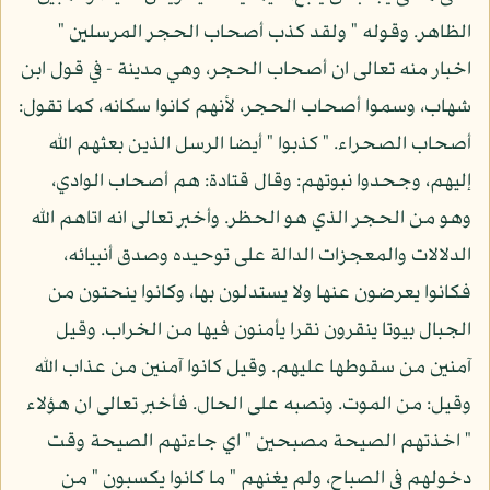
الظاهر. وقوله " ولقد كذب أصحاب الحجر المرسلين "
اخبار منه تعالى ان أصحاب الحجر، وهي مدينة - في قول ابن
شهاب، وسموا أصحاب الحجر، لأنهم كانوا سكانه، كما تقول:
أصحاب الصحراء. " كذبوا " أيضا الرسل الذين بعثهم الله
إليهم، وجحدوا نبوتهم: وقال قتادة: هم أصحاب الوادي،
وهو من الحجر الذي هو الحظر. وأخبر تعالى انه اتاهم الله
الدلالات والمعجزات الدالة على توحيده وصدق أنبيائه،
فكانوا يعرضون عنها ولا يستدلون بها، وكانوا ينحتون من
الجبال بيوتا ينقرون نقرا يأمنون فيها من الخراب. وقيل
آمنين من سقوطها عليهم. وقيل كانوا آمنين من عذاب الله
وقيل: من الموت. ونصبه على الحال. فأخبر تعالى ان هؤلاء
" اخذتهم الصيحة مصبحين " اي جاءتهم الصيحة وقت
دخولهم في الصباح، ولم يغنهم " ما كانوا يكسبون " من