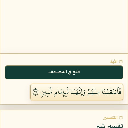
۞ الآية
فتح في المصحف
فَٱنتَقَمۡنَا مِنۡهُمۡ وَإِنَّهُمَا لَبِإِمَامٖ مُّبِينٖ ٧٩
۞ التفسير
تفسير شبر