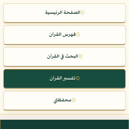
۞
الصفحة الرئيسية
۞
فهرس القرآن
۞
البحث في القرآن
۞
تفسير القرآن
۞
محفظتي