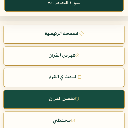
سورة الحجر، ٨٠
۞
الصفحة الرئيسية
۞
فهرس القرآن
۞
البحث في القرآن
۞
تفسير القرآن
۞
محفظتي