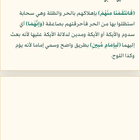
﴿فَانتَقَمْنَا مِنْهُمْ﴾
بإهلاكهم بالحر والظلة وهي سحابة
استظلوا بها من الحر فأحرقتهم بصاعقة
﴿وَإِنَّهُمَا﴾
أي
سدوم والأيكة أو الأيكة ومدين لدلالة الأيكة عليها لأنه بعث
إليهما
﴿لَبِإِمَامٍ مُّبِينٍ﴾
بطريق واضح وسمي إماما لأنه يؤم
وكذا اللوح.