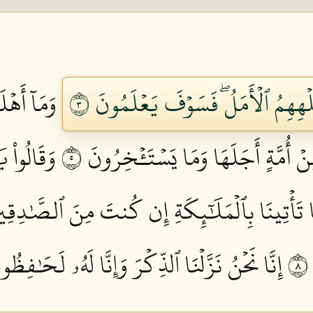
ُلۡهِهِمُ ٱلۡأَمَلُۖ فَسَوۡفَ يَعۡلَمُونَ ٣
وَمَآ أَهۡل
نۡ أُمَّةٍ أَجَلَهَا وَمَا يَسۡتَـٔۡخِرُونَ ٥
وَقَالُواْ ي
َا تَأۡتِينَا بِٱلۡمَلَٰٓئِكَةِ إِن كُنتَ مِنَ ٱلصَّٰدِقِين
إِنَّا نَحۡنُ نَزَّلۡنَا ٱلذِّكۡرَ وَإِنَّا لَهُۥ لَحَٰفِظُون