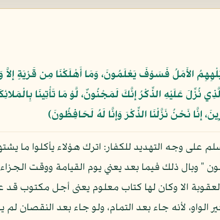
وَيُلْهِهِمُ الأَمَلُ فَسَوْفَ يَعْلَمُونَ، وَمَا أَهْلَكْنَا مِن قَرْيَةٍ إِلاَّ و
لَّذِي نُزِّلَ عَلَيْهِ الذِّكْرُ إِنَّكَ لَمَجْنُونٌ، لَّوْ مَا تَأْتِينَا بِالْمَل
ينَ، إِنَّا نَحْنُ نَزَّلْنَا الذِّكْرَ وَإِنَّا لَهُ لَحَافِظُونَ﴾
سلم على وجه التهديد للكفار: اترك هؤلاء يأكلوا ما يشته
" وبال ذلك فيما بعد يعني يوم القيامة ووقت الجزاء عل
وبة الا وكان لها كتاب معلوم يعنى أجل مكتوب قد علمه 
غير الواو، لأنه جاء بعد التمام، ولو جاء بعد النقصان لم