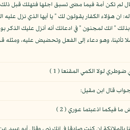
ال لم تكن أمة فيما مضى تسبق اجلها فتهلك قبل ذلك ول
له: ان هؤلاء الكفار يقولون لك " يا أيها الذي نزل عليه 
ذلك " انك لمجنون " في ادعائك أنه أنزل عليك الذكر بوح
ه هلا تأتينا، وهو دعاء إلى الفعل وتحضيض عليه، ومثله قو
طري لولا الكمي المقنعا ( 1 )
ا جواب قال ابن مقيل:
ما فيكما اذعبتما عوري ( 2 )
أتينا بالملائكة إن كنت صادقا في انك نبي، وقال أبو عبيد 