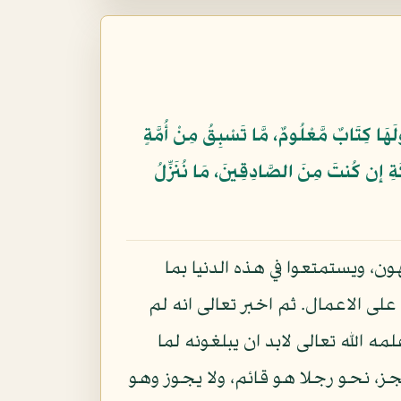
َلَهَا كِتَابٌ مَّعْلُومٌ، مَّا تَسْبِقُ مِنْ أُمَّةٍ
ائِكَةِ إِن كُنتَ مِنَ الصَّادِقِينَ، مَا نُنَزِّلُ
ون، ويستمتعوا في هذه الدنيا بما
ى الاعمال. ثم اخبر تعالى انه لم
الله تعالى لابد ان يبلغونه لما
 يجز، نحو رجلا هو قائم، ولا يجوز وهو