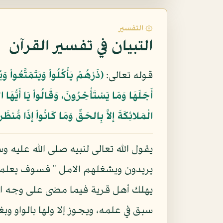
۞ التفسير
التبيان في تفسير القرآن
قوله تعالى:
﴿ذَرْهُمْ يَأْكُلُواْ وَيَتَمَتَّعُواْ 
أَجَلَهَا وَمَا يَسْتَأْخِرُونَ، وَقَالُواْ يَا أَيُّهَا ا
الْمَلائِكَةَ إِلاَّ بِالحَقِّ وَمَا كَانُواْ إِذًا مُّنظَرِ
يقول الله تعالى لنبيه صلى الله عليه و
يريدون ويشغلهم الامل " فسوف يعلمون 
يهلك أهل قرية فيما مضى على وجه العق
سبق في علمه، ويجوز إلا ولها بالواو وب