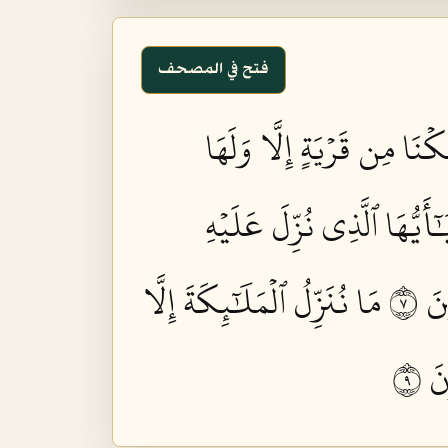
فتح في المصحف
َكۡنَا مِن قَرۡيَةٍ إِلَّا وَلَهَا
َٰٓأَيُّهَا ٱلَّذِي نُزِّلَ عَلَيۡهِ
َ ٧
مَا نُنَزِّلُ ٱلۡمَلَٰٓئِكَةَ إِلَّا
َ ٩