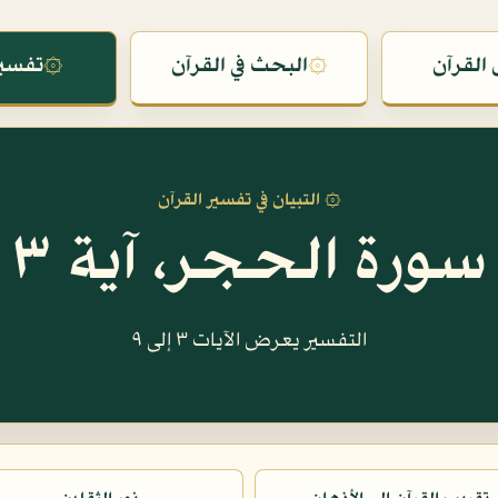
القرآن
۞
البحث في القرآن
۞
تفسير
۞ التبيان في تفسير القرآن
سورة الحجر، آية ٣
التفسير يعرض الآيات ٣ إلى ٩