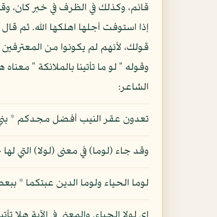
قائم، وكذلك في الظرف في خبر كان، وق
إذا استوفت أجلها اهلكها الله. ثم قال 
قولك، لأنهم لم يكونوا من المعترفين ب
وقوله " لو ما تأتينا بالملائكة " معنا
الشاعر:
تعدون عقر النيب أفضل مجدكم * بني ضو
وقد جاء (لوما) في معنى (لولا) التي له
لوما الحياء ولوما الدين عبتكما * ببعض 
اي لولا الحياء. والمعنى في الآية هلا ت