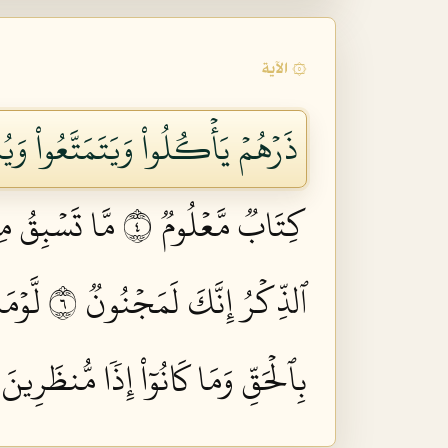
۞ الآية
ذَرۡهُمۡ يَأۡكُلُواْ وَيَتَمَتَّعُواْ وَي
كِتَابٞ مَّعۡلُومٞ ٤
مَّا تَسۡبِقُ مِ
ٱلذِّكۡرُ إِنَّكَ لَمَجۡنُونٞ ٦
لَّوۡم
بِٱلۡحَقِّ وَمَا كَانُوٓاْ إِذٗا مُّنظَرِينَ ٨