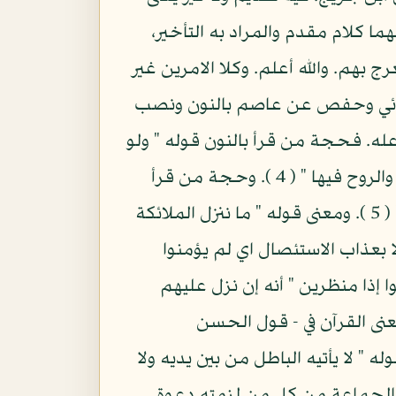
نهما كلام مقدم والمراد به التأخير،
 بهم. والله أعلم. وكلا الامرين غير
الكسائي وحفص عن عاصم بالنون ونصب
اعله. فحجة من قرأ بالنون قوله " ولو
اننا نزلنا إليهم الملائكة " ( 3 ) وحجة من قرأ " تنزل الملائكة " بفتح التاء قوله " تنزل الملائكة والروح فيها " ( 4 ). وحجة من قرأ
على ما لم يسم فاعله قوله " ما تنزل الملائكة الا بالحق " وقوله تعالى " ونزل الملائكة تنزيلا " ( 5 ). ومعنى قوله " ما ننزل الملائكة
 بعذاب الاستئصال اي لم يؤمنوا
ا إذا منظرين " أنه إن نزل عليهم
يعنى القرآن في - قول الحسن
 " لا يأتيه الباطل من بين يديه ولا