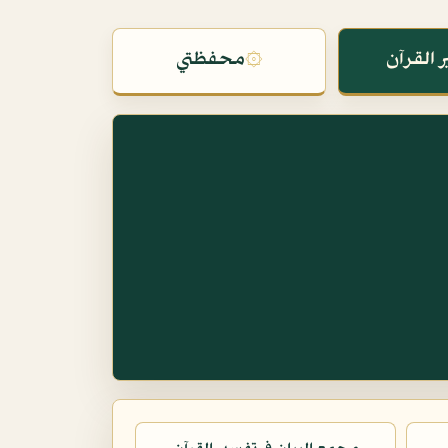
 القرآن
۞
محفظتي