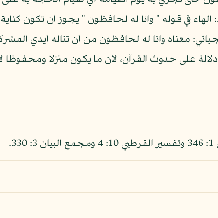
حسن: لحافظون حتى نجزي به يوم القيامة اي لقيام الحجة به
 الهاء في قوله " وانا له لحافظون " يجوز أن تكون كناية ع
بائي: معناه وانا له لحافظون من أن تناله أيدي المشرك
 دلالة على حدوث القرآن، لان ما يكون منزلا ومحفوظا لا 