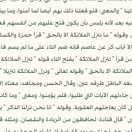
ينا " والمعنى: فلو فعلنا ذلك بهم أيضا لما آمنوا، وما بي
فيه بعد لأنه يلبس بأن يكون فتح عليهم من أنفسهم فعرج
س. وقوله " ما ننزل الملائكة الا بالحق " قرأ حمزة و
كة إلا أباب كر عن عاصم فإنه ضم التاء على ما لم يسم ف
 معه الباطل طرفه عين. وقال الحسن ومجاهد: معناه إلا
ءتهم الآيات التي طلبوا، فلم يؤمنوا. ومعنى " وما كانو
ل كان يعاجلهم العقوبة. وقوله " انا نحن نزلنا الذكر " 
" قال قتادة: لحافظون من الزيادة والنقصان. ومثله قوله