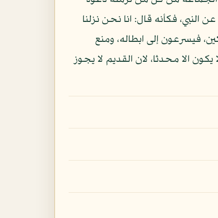
 على الجماعة من كل من لزمته دعوة
ن النبي، فكأنه قال: انا نحن نزلنا
ين، فيسرعون إلى ابطاله، ومنع
يكون الا محدثا، لان القديم لا يجوز