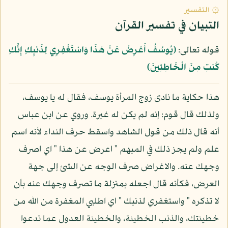
۞ التفسير
التبيان في تفسير القرآن
قوله تعالى:
﴿يُوسُفُ أَعْرِضْ عَنْ هَذَا وَاسْتَغْفِرِي لِذَنبِكِ إِنَّكِ
كُنتِ مِنَ الْخَاطِئِينَ﴾
هذا حكاية ما نادى زوج المرأة يوسف، فقال له يا يوسف،
ولذلك قال قوم: إنه لم يكن له غيرة. وروي عن ابن عباس
أنه قال ذلك من قول الشاهد واسقط حرف النداء لأنه اسم
علم ولم يجز ذلك في المبهم " اعرض عن هذا " اي اصرف
وجهك عنه. والاغراض صرف الوجه عن الشئ إلى جهة
العرض، فكأنه قال اجعله بمنزلة ما تصرف وجهك عنه بأن
لا تذكره " واستغفري لذنبك " اي اطلبي المغفرة من الله من
خطيئتك، والذنب الخطيئة، والخطيئة العدول عما تدعوا