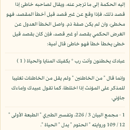
إليه الحكمة إلى ما تزجر عنه، ويقال لصاحبه خاطئ إذا
قصد ذلك، فإذا وقع عن غير قصد قيل أخطأ المقصد، فهو
مخطئ، وان لم يكن صفة ذم. واصل الخطأ العدول عن
الغرض الحكمي بقصد أو غير قصد، فإن كان بقصد قيل
خطئ يخطأ خطأ فهو خاطئ قال أمية:
عبادك يخطئون وأنت رب * بكفيك المنايا والحياة ( 1 )
وإنما قال " من الخاطئين " ولم يقل من الخاطئات تغليبا
للمذكر على المؤنث إذا اختلطا، كما تقول عبيدك وإماءك
جاؤني.
1 - مجمع البيان 3 / 226، وتفسير الطبري " الطبعة الأولى "
12 / 109 وروايته " الحتوم " يدل " الحياة ".