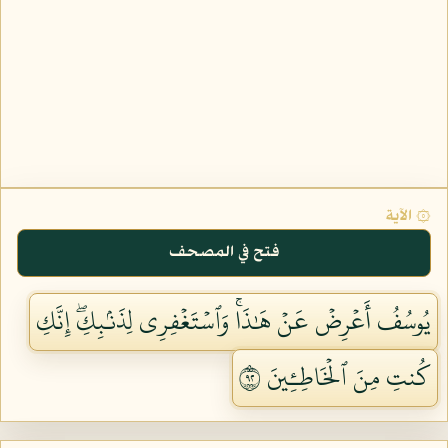
۞ الآية
فتح في المصحف
يُوسُفُ أَعۡرِضۡ عَنۡ هَٰذَاۚ وَٱسۡتَغۡفِرِي لِذَنۢبِكِۖ إِنَّكِ
كُنتِ مِنَ ٱلۡخَاطِـِٔينَ ٢٩