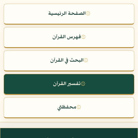
۞
الصفحة الرئيسية
۞
فهرس القرآن
۞
البحث في القرآن
۞
تفسير القرآن
۞
محفظتي