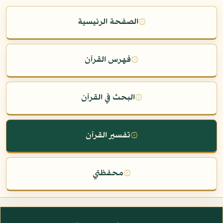
۞
الصفحة الرئيسية
۞
فهرس القرآن
۞
البحث في القرآن
۞
تفسير القرآن
۞
محفظتي