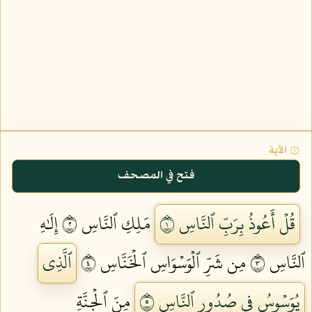
۞ الآية
فتح في المصحف
قُلۡ أَعُوذُ بِرَبِّ ٱلنَّاسِ ١
مَلِكِ ٱلنَّاسِ ٢
إِلَٰهِ
ٱلنَّاسِ ٣
مِن شَرِّ ٱلۡوَسۡوَاسِ ٱلۡخَنَّاسِ ٤
ٱلَّذِي
يُوَسۡوِسُ فِي صُدُورِ ٱلنَّاسِ ٥
مِنَ ٱلۡجِنَّةِ