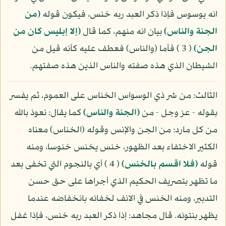
انه يوسوس فإذا ذكر العبد ربه خنس، فيكون قوله
(من
الجنة والناس)
بيان انه منهم، كما قال
(إلا إبليس كان من
الجن)
( 3 ) فأما (والناس) فعطف عليه كأنه قيل من
الشيطان الذي هذه صفته والناس الذين هذه صفتهم.
الثالث: من شر ذي الوسواس الخناس على العموم، ثم يفسر
بقوله - عز وجل - من
(الجنة والناس)
كما يقال: نعوذ بالله
من كل مارد: من الجن والإنس وقوله (الخناس) معناه
الكثير الاختفاء بعد الظهور، خنس يخنس خنوسا، ومنه
قوله
(فلا اقسم بالخنس)
( 4 ) أي بالنجوم التي تخفى بعد
ما تظهر بتصريف الحكيم الذي أجراها على حق حسن
التدبير، ومنه الخنس في الانف لخفائه بانخفاضه عندما
يظهر بنتوئه. قال مجاهد: إذا ذكر العبد ربه خنس، فإذا غفل