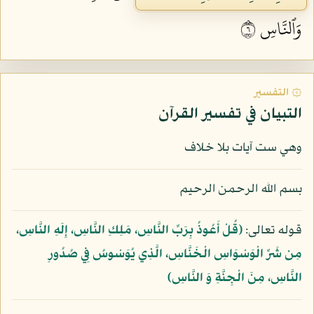
وَٱلنَّاسِ ٦
۞ التفسير
التبيان في تفسير القرآن
وهي ست آيات بلا خلاف
بسم الله الرحمن الرحيم
قوله تعالى:
﴿قُلْ أَعُوذُ بِرَبِّ النَّاسِ، مَلِكِ النَّاسِ، إِلَهِ النَّاسِ،
مِن شَرِّ الْوَسْوَاسِ الْخَنَّاسِ، الَّذِي يُوَسْوِسُ فِي صُدُورِ
النَّاسِ، مِنَ الْجِنَّةِ وَ النَّاسِ﴾