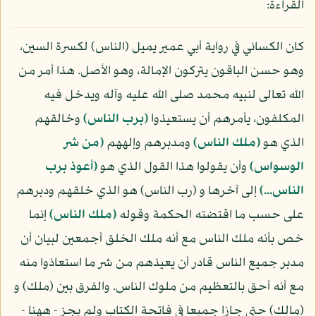
القراءة:
كان الكسائي في رواية أبي عمير يميل (الناس) لكسرة السين،
وهو حسن الباقون يتركون الإمالة، وهو الأصل. هذا أمر من
الله تعالى لنبيه محمد صلى الله عليه وآله ويدخل فيه
المكلفون، يأمرهم أن يستعيذوا
(برب الناس)
وخالقهم
الذي هو
(ملك الناس)
ومدبرهم وإلههم
(من شر
الوسواس)
وأن يقولوا هذا القول الذي هو
(أعوذ برب
الناس...)
إلى آخرها و (رب الناس) هو الذي خلقهم ودبرهم
على حسب ما اقتضته الحكمة وقوله
(ملك الناس)
إنما
خص بأنه ملك الناس مع أنه ملك الخلق أجمعين لبيان أن
مدبر جميع الناس قادر أن يعيذهم من شر ما استعاذوا منه
مع أنه أحق بالتعظيم من ملوك الناس. والفرق بين (ملك) و
(مالك) حتى جازا جميعا في فاتحة الكتاب ولم يجز - ههنا -