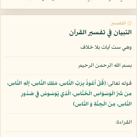
۞ التفسير
التبيان في تفسير القرآن
وهي ست آيات بلا خلاف
بسم الله الرحمن الرحيم
قوله تعالى:
﴿قُلْ أَعُوذُ بِرَبِّ النَّاسِ، مَلِكِ النَّاسِ، إِلَهِ النَّاسِ،
مِن شَرِّ الْوَسْوَاسِ الْخَنَّاسِ، الَّذِي يُوَسْوِسُ فِي صُدُورِ
النَّاسِ، مِنَ الْجِنَّةِ وَ النَّاسِ﴾
القراءة: