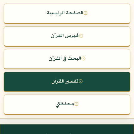
۞
الصفحة الرئيسية
۞
فهرس القرآن
۞
البحث في القرآن
۞
تفسير القرآن
۞
محفظتي