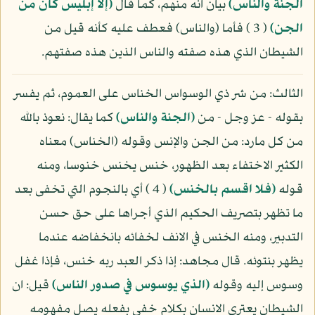
الجنة والناس)
بيان انه منهم، كما قال
(إلا إبليس كان من
الجن)
( 3 ) فأما (والناس) فعطف عليه كأنه قيل من
الشيطان الذي هذه صفته والناس الذين هذه صفتهم.
الثالث: من شر ذي الوسواس الخناس على العموم، ثم يفسر
بقوله - عز وجل - من
(الجنة والناس)
كما يقال: نعوذ بالله
من كل مارد: من الجن والإنس وقوله (الخناس) معناه
الكثير الاختفاء بعد الظهور، خنس يخنس خنوسا، ومنه
قوله
(فلا اقسم بالخنس)
( 4 ) أي بالنجوم التي تخفى بعد
ما تظهر بتصريف الحكيم الذي أجراها على حق حسن
التدبير، ومنه الخنس في الانف لخفائه بانخفاضه عندما
يظهر بنتوئه. قال مجاهد: إذا ذكر العبد ربه خنس، فإذا غفل
وسوس إليه وقوله
(الذي يوسوس في صدور الناس)
قيل: ان
الشيطان يعتري الانسان بكلام خفي بفعله يصل مفهومه