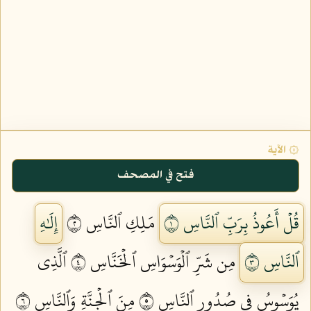
۞ الآية
فتح في المصحف
قُلۡ أَعُوذُ بِرَبِّ ٱلنَّاسِ ١
مَلِكِ ٱلنَّاسِ ٢
إِلَٰهِ
ٱلنَّاسِ ٣
مِن شَرِّ ٱلۡوَسۡوَاسِ ٱلۡخَنَّاسِ ٤
ٱلَّذِي
يُوَسۡوِسُ فِي صُدُورِ ٱلنَّاسِ ٥
مِنَ ٱلۡجِنَّةِ وَٱلنَّاسِ ٦