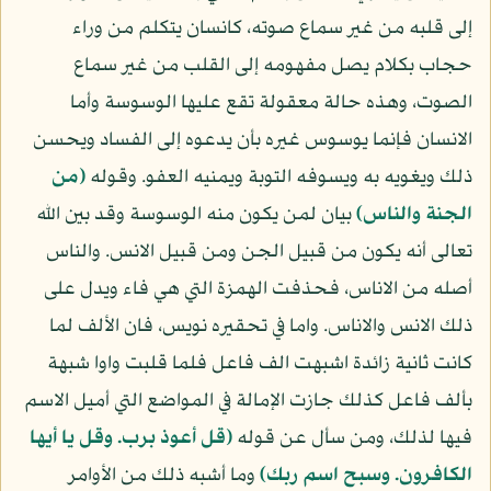
إلى قلبه من غير سماع صوته، كانسان يتكلم من وراء
حجاب بكلام يصل مفهومه إلى القلب من غير سماع
الصوت، وهذه حالة معقولة تقع عليها الوسوسة وأما
الانسان فإنما يوسوس غيره بأن يدعوه إلى الفساد ويحسن
ذلك ويغويه به ويسوفه التوبة ويمنيه العفو. وقوله
(من
الجنة والناس)
بيان لمن يكون منه الوسوسة وقد بين الله
تعالى أنه يكون من قبيل الجن ومن قبيل الانس. والناس
أصله من الاناس، فحذفت الهمزة التي هي فاء ويدل على
ذلك الانس والاناس. واما في تحقيره نويس، فان الألف لما
كانت ثانية زائدة اشبهت الف فاعل فلما قلبت واوا شبهة
بألف فاعل كذلك جازت الإمالة في المواضع التي أميل الاسم
فيها لذلك، ومن سأل عن قوله
(قل أعوذ برب. وقل يا أيها
الكافرون. وسبح اسم ربك)
وما أشبه ذلك من الأوامر