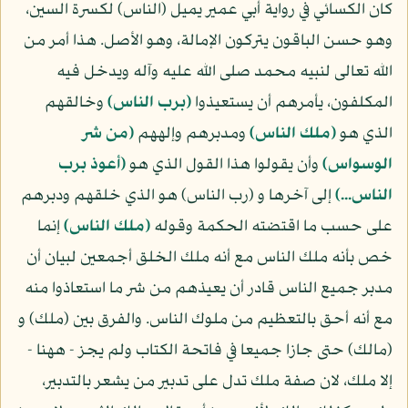
كان الكسائي في رواية أبي عمير يميل (الناس) لكسرة السين،
وهو حسن الباقون يتركون الإمالة، وهو الأصل. هذا أمر من
الله تعالى لنبيه محمد صلى الله عليه وآله ويدخل فيه
المكلفون، يأمرهم أن يستعيذوا
(برب الناس)
وخالقهم
الذي هو
(ملك الناس)
ومدبرهم وإلههم
(من شر
الوسواس)
وأن يقولوا هذا القول الذي هو
(أعوذ برب
الناس...)
إلى آخرها و (رب الناس) هو الذي خلقهم ودبرهم
على حسب ما اقتضته الحكمة وقوله
(ملك الناس)
إنما
خص بأنه ملك الناس مع أنه ملك الخلق أجمعين لبيان أن
مدبر جميع الناس قادر أن يعيذهم من شر ما استعاذوا منه
مع أنه أحق بالتعظيم من ملوك الناس. والفرق بين (ملك) و
(مالك) حتى جازا جميعا في فاتحة الكتاب ولم يجز - ههنا -
إلا ملك، لان صفة ملك تدل على تدبير من يشعر بالتدبير،