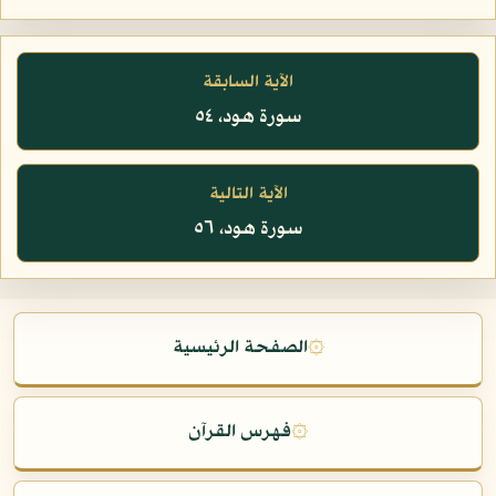
الآية السابقة
سورة هود، ٥٤
الآية التالية
سورة هود، ٥٦
۞
الصفحة الرئيسية
۞
فهرس القرآن