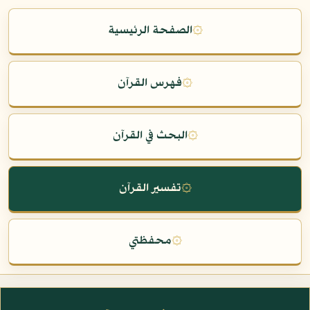
۞
الصفحة الرئيسية
۞
فهرس القرآن
۞
البحث في القرآن
۞
تفسير القرآن
۞
محفظتي