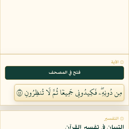
۞ الآية
فتح في المصحف
مِن دُونِهِۦۖ فَكِيدُونِي جَمِيعٗا ثُمَّ لَا تُنظِرُونِ ٥٥
۞ التفسير
التبيان في تفسير القرآن