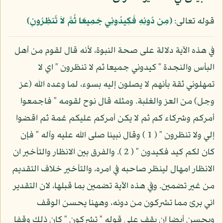
قوله تعالى:
﴿مِن دُونِهِ فَكِيدُونِي جَمِيعًا ثُمَّ لاَ تُنظِرُونِ﴾
في هذه الآية دلالة على صحة النبوة، لأنه قال لقوم من أهل
البأس والنجدة " كيدوني جميعا ثم لا تنظرون " اي لا
تمهلوني ثقة بأنهم لا يصلون إليه بسوء، لما وعده الله (عز
وجل) من العز والغلبة. ومثله قال نوح لقومه " فاجمعوا
أمركم وشركاء كم ثم لا يكن أمركم عليكم غمة ثم اقضوا
إلي ولا تنظرون " ( 1 ) وقال نبينا صلى الله عليه وآله " فإن
كان لكم كيد فكيدون " ( 2 ). والفرق بين الانظار والتأخير ان
الانظار امهال لينظر صاحبه في امره، والتأخير خلاف التقديم
من غير تضمين. وفي هذه الآية تضمين بما قبلها، لان التقدير
اني برئ مما تشركون من دونه، وههنا يحسن الوقف
ويحسن أيضا ان يقف على قوله " تشركون " كان ذلك وقفا